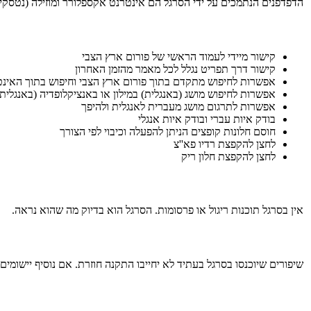
הדפדפנים הנתמכים על ידי הסרגל הם אינטרנט אקספלורר ומוזילה (נטסקייפ/FireFox
קישור מיידי לעמוד הראשי של פורום ארץ הצבי
קישור דרך תפריט נגלל לכל מאמר מהזמן האחרון
אפשרות לחיפוש מתקדם בתוך פורום ארץ הצבי וחיפוש בתוך האינטרנ
אפשרות לחיפוש מושג (באנגלית) במילון או באנציקלופדיה (באנגלית)
אפשרות לתרגום מושג מעברית לאנגלית ולהיפך
בודק איות עברי ובודק איות אנגלי
חוסם חלונות קופצים הניתן להפעלה וכיבוי לפי הצורך
לחצן להקפצת רדיו פא''צ
לחצן להקפצת חלון ריק
אין בסרגל תוכנות ריגול או פרסומות. הסרגל הוא בדיוק מה שהוא נראה.
שיפורים שיוכנסו בסרגל בעתיד לא יחייבו התקנה חוזרת. אם נוסיף יישומים,