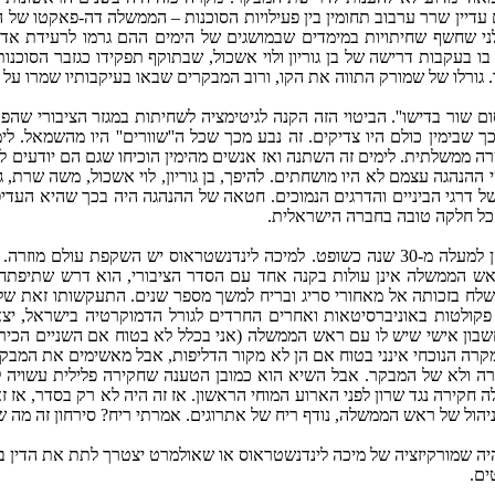
ם עדיין שרר ערבוב תחומין בין פעילויות הסוכנות – הממשלה דה-פאקטו ש
'ר אמיל שמורק, פרסם ב-‏1951 דו''ח ביקורת קטלני שחשף שחיתויות במימדים שבמושגים של הי
ו בעקבות דרישה של בן גוריון ולוי אשכול, שבתוקף תפקידו כגזבר הסוכנו
גורלו של שמורק התווה את הקו, ורוב המבקרים שבאו בעיקבותיו שמרו על פרופ
שור בדישו''. הביטוי הזה הקנה לגיטימציה לשחיתות במגזר הציבורי שהפכה
ימין כולם היו צדיקים. זה נבע מכך שכל ה''שוורים'' היו מהשמאל. לימין 
שרה ממשלתית. לימים זה השתנה ואז אנשים מהימין הוכיחו שגם הם יודעים
 ההנהגה עצמם לא היו מושחתים. להיפך, בן גוריון, לוי אשכול, משה שרת, ג
ל דרגי הביניים והדרגים הנמוכים. חטאה של ההנהגה היה בכך שהיא העדיפה
ו כל חלקה טובה בחברה הישראלית.
בימים אלה מכהן בתפקיד מבקר המדינה מיכה לינדנשטראוס, אדם שכיהן למעלה מ-‏30 שנה כשופט. 
אש הממשלה אינן עולות בקנה אחד עם הסדר הציבורי, הוא דרש שתיפתחנ
לח בזכותה אל מאחורי סריג ובריח למשך מספר שנים. התעקשותו זאת של 
 פקולטות באוניברסיטאות ואחרים החרדים לגורל הדמוקרטיה בישראל, יצ
ן אישי שיש לו עם ראש הממשלה (אני בכלל לא בטוח אם השניים הכירו א
במקרה הנוכחי אינני בטוח אם הן לא מקור הדליפות, אבל מאשימים את המ
טרה ולא של המבקר. אבל השיא הוא כמובן הטענה שחקירה פלילית עשויה
ה חקירה נגד שרון לפני הארוע המוחי הראשון. אז זה היה לא רק בסדר, אז 
יהול של ראש הממשלה, נודף ריח של אתרוגים. אמרתי ריח? סירחון זה מה ש
תהיה שמורקיזציה של מיכה לינדנשטראוס או שאולמרט יצטרך לתת את הדין בס
ים.