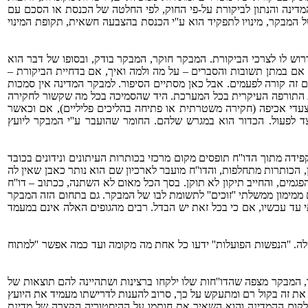
מדינה והנתון לביקורת על-פי החוק, לפי החלטה של הכנסת או הסכם עם
ל המבקר, מינויו לתפקיד הוא ע''י הכנסת בהצבעה חשאית, תקופת המינוי
רוש לו לצרכי הביקורת. המבקר חוקר, המבקר בודק, ובסופו של דבר הוא
 אם במתן תשובות והסברים – על מה ולמה ואיך, אם בדחיית הביקורת –
גם זה קורה לפעמים. אבל כאן מסתיים הסיפור. למבקר המדינה אין סמכות
ודת התורפה העיקרית בכל המערכת. היד שהסמיכה בכל מה שקשור לחקירה
צעדי אכיפה (חקירה משטרתית או פתיחה בהליכים פליליים), אם וכאשר
 לפעול. הכדור הוא במגרש שלהם. החומר שהועבר ע''י המבקר ליועץ
דה מתוך הדו''ח תופסים מקום מרכזי בכותרות העיתונים ונידונים בכובד
 הכותרות מתחלפות, והדו''ח מועבר לארכיון שם הוא נותר כאבן שאין לה
גמים, והחייב תיקון לא תוקן. בסך הכל מאום לא השתנה, ככתוב – דו''ח
 ממימון ממשלתי ''זוכים'' לתשומת לבו של המבקר. גם בתחום הזה המבקר
 עד עכשיו, אם כי בכל זאת יש הבדל. רבים מהגופים האלה אינם במעמד
. ''הנפשות הפועלות'' ידעו כל אחת מה מקומה ועד כמה אפשר ''למתוח
 המבקר מצפה שהדו''חות שלו ילקחו ברצינות ושתהיינה להם תוצאות של
 את זה בקול רם ומתעקש על כך, סרוב להענות לדרישתו מעמיד את היועץ
לקום ההמדינה והוא השאיר את חותמו על ההיסטוריה הקצרה של מדינת