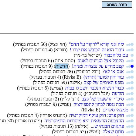
הצגת המאמר בלבד
לזה אני קורא ''לרקוד על הדם''
(חזי אציל)
(56 תגובות בפתיל)
גיבור הוא זה הכובש את יצרו !
(סוריא)
(4 תגובות בפתיל)
עם כל הכבוד
(ישראל בר-ניר)
מקובל אצל הציונים לאנוס
(סתם אחת)
(6 תגובות בפתיל)
קצב מודיע על נבצרות זמנית!
(
חדשות
)
(9 תגובות בפתיל)
אנס או לא?
(יובל רבינוביץ)
(28 תגובות בפתיל)
עוד חזון למועד (תרתי)
(Rivka E)
(4 תגובות בפתיל)
מופע האימים של קצב
(אילנה)
(59 תגובות בפתיל)
כבוד הנשיא הנכבד יושב לו בבית
(עמיש)
(5 תגובות בפתיל)
הודעה
(יובל רבינוביץ)
(4 תגובות בפתיל)
סיכויי הרשעתו של קצב
(רוני קליין)
(2 תגובות בפתיל)
הבה ננסה לבחון קונספירציה
(עמיש)
(9 תגובות בפתיל)
ממצאי סקרים
(Rivka E)
חוק פרס: חוק עוקף דמוקרטיה
(מהנדס אזרחי)
(4 תגובות בפתיל)
ההצבעה החשאית היא מיסודות הדמוקרטיה
(מהנדס אזרחי)
(30 תגובות בפתיל)
פתאום הבנתי ש...
(אילנה)
(15 תגובות בפתיל)
סתם שאלה
(עמיש)
(57 תגובות בפתיל)