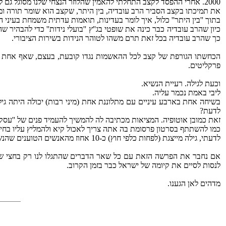
2000. אחרי ההפסד לקצב התחלתי להאמין שהלוזר הנצחי שלנו מסוגל גם להפסיד בחירות מוניציפליות למועמד ניאו-נאצי בעיר מלאה ניצולי שואה.
את תמיכתו בקצב הסביר הרב עובדיה, בין היתר, שקצב הוא שומר תורה ומצ
בתוך ''בין היתר'' כלול, איך לומר בעדינות, תואמות עדתית משמחת בעיני ה
כיון שהרב עובדיה כבר כינה את שופטי בג''ץ ''בועלי נידות'' כדי להבהי
כך שהרב עובדיה בכל זאת תרם משהו לטוהר הנידות בשירות הציבורי.
הכחשתו הגורפת של קצב לכל ההאשמות נגדו קובעת, בעצם, שאף אחת מהנ
פרקליטים.
וכעת לגילה. רעיית הנשיא.
ליבי באמת נכמר עליה.
בשיחה אחת בארבע עיניים עם מתלוננת אחת (מיני רבות) יכולה היתה גיל
לדעת?
זאת כמובן אוטופיה. המציאות מכתיבה לה להמשיך להעמיד פנים של ''עסקי
כמו להשתתף בסרטון פרסומת בה אתה צריך לאכול קיא ולהמליץ עליו בחיו
לדעתי, גילה מייצגת (לפחות כלפי חוץ) כ-‏10 אחוז מהאנשים הטוענים שהנשיא חף מפשע ואפס אחוז מהאנשים המאמינים שהוא חף מפשע. אם אני טועה בנקודה זאת אז אולי גם שיקול דעתה נמצא במצב של נבצרות זמנית.
אם נחבר את הפרשה הזאת עם כל שאר הדברים שהתגלו לנו רק בחצי שנה הא
לנסות לסיים את קיומה של ישראל כבר בזמן הקרוב.
מדהים לאן הגענו.