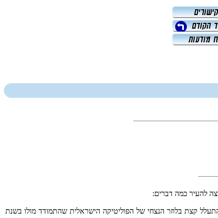
צה להעיר כמה דברים:
נשיאות ולנצח את פרס בזכות תמיכתו של הרב עובדיה בדקה ה-‏90 להצבעה בכנסת. אגב, התמיכה בדקה ה-‏90 נועדה להתעלל קצת בלוזר הנצחי של הפוליטיקה הישראלית שהתמודד מולו בשנת