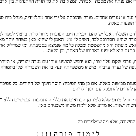
 די אם נפתח את מסכת ''אבות'', ונמצא בה את כל תורת ההתנהגות בין אדם
י נער או נערים אחדים. מורה שהוכתה על ידי אחד מתלמידיה; מנהל בית ספ
ו תופעות כאלה.
הם השכלה, אבל יש להם חכמת חיים, העוברת מדור לדור. ברצוני לספר לכ
ה שהיא תסתובב לבד, השיב לי אז: ''האמן לי שהיא כאן בטוחה יותר מא
. וכשהאש מוצתת היא מתפשטת ומכלה כל מה שנמצא בסביבתה. ומי שמדליק א
כך גם הוא לא יפגע באחותו של האחר, וכן הלאה....
ערבי שקם עליו יצרו, הוא יחפש להרגיע אותו עם נערה יהודיה, או תייר
 בגופה של נערה ערביה, מישהו ממשפחתה ינעץ בו את השברייה שלו בתמור
תופעות מבישות כאלה. אם כן מהי הסיבה? חוסר חינוך של ההורים. כל פסיכול
מן להורים להתעסק עם חנוך ילדיהם.
 חז''ל, מדוע שלא נלמד מן הבדואים את כללי ההתנהגות הבסיסיים הללו:
''
דשות-ישנות. אז מדוע שלא ילמדו משהו משכניהם כאן.
א החשובה, אלא מה שמלמדים בה.
ל י מ ו ד פ ו ר ה ! ! ! !