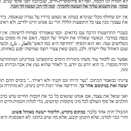
לא חסרה לנו חכמה, ואף לא פילוסופיית-חיים, שנכתבה לפני אלפי שנים.
כמוך
;
את השנוא עליך אל תעשה לחברך
;
קנה לך רב, ועשה לך חבר.
אין יום שחולף מבלי שנקרא בעתון או נשמע ברדיו על נערה שנאנסה, ביד
את עצמך: מנין צצו כל התופעות הללו? הרי גם אנחנו היינו ילדים, ולא ראינ
בעברי התרועעתי הרבה עם בדואים. וכפי שאמרתי בפתיח לרשימה, אין ל
בגפה במדבר. וכאשר שאלתי את השיח' של הכפר, האם אין זה מסוכן עבור
כשלושים שנה. ואז הוא הוסיף: ''החרפה היא כמו האש'' (العار - نار)
שגם האוהל שלו יישרף. ולכן, כשם שאין צעיר רוצה שמישהו יפגע באחותו, 
אפשר גם ללמוד עוד משהו מקורות הימים בתקופתנו במדינתנו המתחדשת, 
תהיה מכפרו. כי הוא יודע גם יודע, כי לאחר שהוא נעץ את אבר-זכרותו
זהה.
ציינתי כמאמר הכתוב: ''נער הייתי וגם זקנתי ולא ראיתי...'' בימים ההם 
יעשה זאת במקומם אחר כך
. הרדיפה אחר רמת חיים בימינו, לא מותירה ז
ואני שואל את עצמי, אם אנחנו שונאים כל כך את חכמת החיים שיש בדברי
הולכים אל סוף העולם לכל מיני מקומות קדושים, כדי לגלות חכמות-חיים ח
ההבדל יהיה אחד בלבד:
במקום מקדש, הלימוד ייעשה באוהל פשוט
.
והרי כבר למדנו, שלא הקנקן קובע, אלא מה שיש בתוכו. לא האכסניה הי