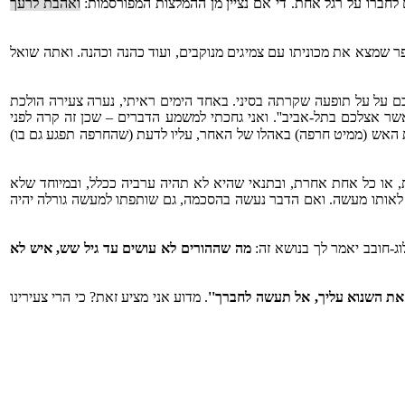
 לחברו על רגל אחת. די אם נציין מן ההמלצות המפורסמות:
ואהבת לרעך
ר שמצא את מכוניתו עם צמיגים מנוקבים, ועוד כהנה וכהנה. ואתה שואל
ם על על תופעה שקרתה בסיני. באחד הימים ראיתי, נערה צעירה הולכת
שר אצלכם בתל-אביב''. ואני גחכתי למשמע הדברים – שכן זה קרה לפני
ת האש (ממיט חרפה) באהלו של האחר, עליו לדעת (שהחרפה תפגע גם בו)
ת, או כל אחת אחרת, ובתנאי שהיא לא תהיה ערביה ככלל, ובמיוחד שלא
ה לאותו מעשה. ואם הדבר נעשה בהסכמה, גם שותפתו למעשה גורלה יהיה
וג-חובב יאמר לך בנושא זה:
מה שההורים לא עושים עד גיל שש, איש לא
את השנוא עליך, אל תעשה לחברך''
. מדוע אני מציע זאת? כי הרי צעירינו