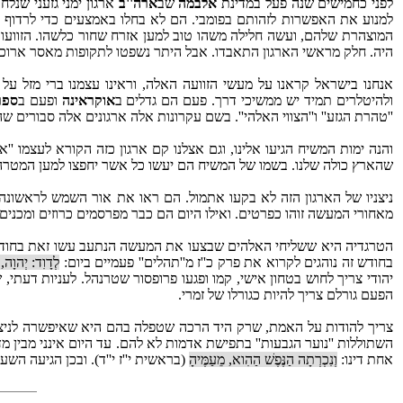
לפני כחמישים שנה פעל במדינת
אלבמה
שב
ארה''ב
ארגון ימני גזעני שנל
למנוע את האפשרות לזהותם בפומבי. הם לא בחלו באמצעים כדי לרדוף א
היה. חלק מראשי הארגון התאבדו. אבל היתר נשפטו לתקופות מאסר ארוכות
אנחנו בישראל קראנו על מעשי הזוועה האלה, וראינו עצמנו ברי מזל על 
ולהיטלרים תמיד יש ממשיכי דרך. פעם הם גדלים ב
אוקראינה
ופעם ב
ספר
''טהרת הגזע'' ו''הצווי האלהי''. בשם עקרונות אלה ארגונים אלה סבורים 
והנה ימות המשיח הגיעו אלינו, וגם אצלנו קם ארגון כזה הקורא לעצמו ''א
שהארץ כולה שלנו. בשמו של המשיח הם יעשו כל אשר יחפצו למען המטרה הנש
ניצניו של הארגון הזה לא בקעו אתמול. הם ראו את אור השמש לראשונה
מאחורי המעשה זוהו כפרטים. ואילו היום הם כבר מפרסמים כרוזים ומכני
הטרגדיה היא ששליחי האלהים שבצעו את המעשה הנתעב עשו זאת בחודש אלו
בחודש זה נוהגים לקרוא את פרק כ''ז מ''תהלים'' פעמיים ביום:
לְדָוִד: יְהוָה, 
יהודי צריך לחוש בטחון אישי, קמו ופגעו פרופסור שטרנהל. לעניות דעתי,
הפעם גורלם צריך להיות כגורלו של זמרי.
צריך להודות על האמת, שרק היד הרכה שטפלה בהם היא שאיפשרה לניצני
השתוללות ''נוער הגבעות'' בתפישת אדמות לא להם. עד היום אינני מבין
אחת דינו:
וְנִכְרְתָה הַנֶּפֶשׁ הַהִוא, מֵעַמֶּיהָ
(בראשית י''ז י''ד). ובכן הגיעה ה