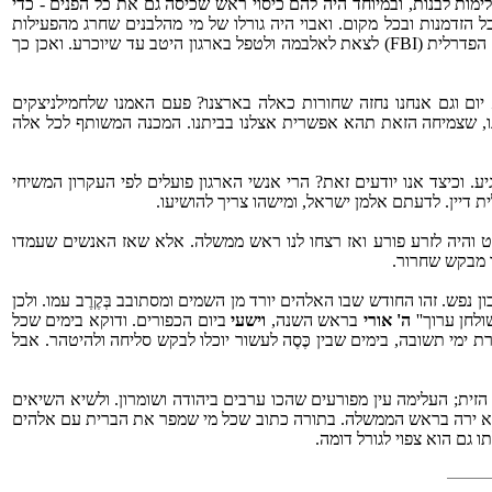
לימות לבנות, ובמיוחד היה להם כיסוי ראש שכיסה גם את כל הפנים - כדי
זדמנות ובכל מקום. ואבוי היה גורלו של מי מהלבנים שחרג מהפעילות
המוצהרת שלהם, ועשה חלילה משהו טוב למען אזרח שחור כלשהו. הזוועות שלהם הלכו וגברו, וכבר הגיעו למצב בלתי נסבל. ואז הנשיא הורה לבולשת הפדרלית (FBI) לצאת לאלבמה ולטפל בארגון היטב עד שיוכרע. ואכן כך
א יום וגם אנחנו נחזה שחורות כאלה בארצנו? פעם האמנו שלחמילניצקים
ו, שצמיחה הזאת תהא אפשרית אצלנו בביתנו. המכנה המשותף לכל אלה
יע. וכיצד אנו יודעים זאת? הרי אנשי הארגון פועלים לפי העקרון המשיחי
 דיין. לדעתם אלמן ישראל, ומישהו צריך להושיעו.
בט והיה לזרע פורע ואז רצחו לנו ראש ממשלה. אלא שאז האנשים שעמדו
ו מבקש שחרור.
. זהו החודש שבו האלהים יורד מן השמים ומסתובב בְּקֶרֶב עמו. ולכן
ולחן ערוך''
ה' אורי
בראש השנה,
וישעי
ביום הכפורים. ודוקא בימים שכל
 ימי תשובה, בימים שבין כֶּסֶה לעשור יוכלו לבקש סליחה ולהיטהר. אבל
ת; העלימה עין מפורעים שהכו ערבים ביהודה ושומרון. ולשיא השיאים
וא ירה בראש הממשלה. בתורה כתוב שכל מי שמפר את הברית עם אלהים
 גם הוא צפוי לגורל דומה.