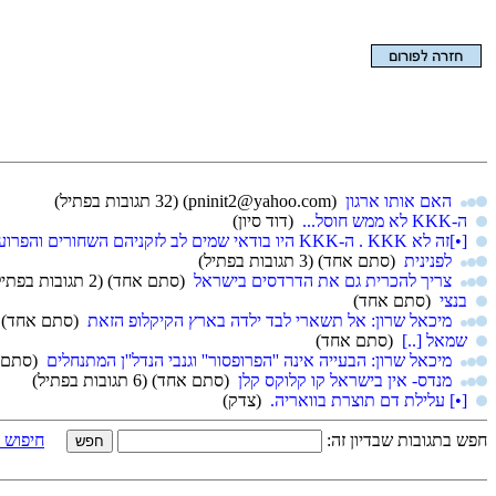
הצגת המאמר בלבד
האם אותו ארגון
(pninit2@yahoo.com)
(32 תגובות בפתיל)
ה-KKK לא ממש חוסל...
(דוד סיון)
[•]זה לא KKK . ה-KKK היו בודאי שמים לב לזקניהם השחורים והפרועים
לפנינית
(סתם אחד)
(3 תגובות בפתיל)
צריך להכרית גם את הדרדסים בישראל
(סתם אחד)
(2 תגובות בפתיל)
בנצי
(סתם אחד)
מיכאל שרון: אל תשארי לבד ילדה בארץ הקיקלופ הזאת
(סתם אחד)
שמאל [..]
(סתם אחד)
מיכאל שרון: הבעייה אינה ''הפרופסור'' וגנבי הנדל''ן המתנחלים
(סתם 
מנדס- אין בישראל קו קלוקס קלן
(סתם אחד)
(6 תגובות בפתיל)
[•] עלילת דם תוצרת בוואריה.
(צדק)
חפש בתגובות שבדיון זה:
חיפוש 