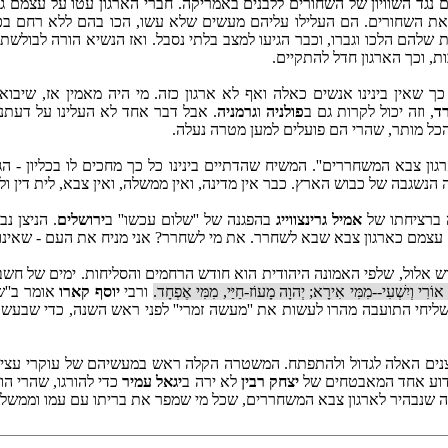
חם נגד השוויון של השחורים ללבנים באמריקה. חברי הארגון עטו על עצמם ג
ת השחורים. הם העלילו עליהם מעשים שלא עשו, הכו בהם ללא רחם בכל ה
, וכך הארגון חדל להתקיים.
כך שאין בינינו אנשים כאלה ואף לא ארגון כזה. מי היה מאמין אז, שיבו
ד
, וזה יכול לקרות גם ב
פולניה
ו
גרמניה
. אבל דבר אחד לא העלינו על דעתנ
שהכל מותר, שהרי הם פועלים למען מטרה נעלה.
רגון צבא המשחררים''. המשיח שהדתיים בינינו כל כך מחכים לו בכליון - הג
גבה של כבוש הארץ. כבר אין מדינה, ואין ממשלה, ואין צבא, לית דין ולית
 ברציחתו של
אמיל גרינצווייג
בהפגנה של ''שלום עכשו'' ב
ירושלים
. הניצן נ
ם עצמם כארגון צבא שבא לשחרר. את מי לשחרר? אני מניח את העם - שאינ
ל, שלפי האמונה היהודית הוא חודש הרחמים והסליחות. ימים של חשבון נפש
אוֹרִי וְיִשְׁעִי--מִמִּי אִירָא; יְהוָה מָעוֹז-חַיַּי, מִמִּי אֶפְחָד.
ורבי
יוסף קארו
אומר ב''ש
 שליחי התועבה מהרו לעשות את ''מעשה זמרי'' לפני ראש השנה, כדי שבעשרת
ם האלה לגדול ולהתפתח. המשטרה הקלה ראש במעשיהם של עוקרי עצי הזי
 מדוע אחד המאבטחים של
יצחק רבין
לא ירה ב
יגאל עמיר
כדי להורגו, שהרי ה
שעה שנבהיר לארגון צבא המשחררים, שכל מי שמפר את בריתו עם עמו וממשלתו