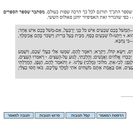
א שספר התנ''ך תורגם לכל כך הרבה שפות בעולם.
מסתבר שספר הספרים
כפי שהגדיר זאת האפיפיור יוחנן פאולוס הששי.
ֶם--הַמְשֹׁל בָּכֶם שִׁבְעִים אִישׁ כֹּל בְּנֵי יְרֻבַּעַל, אִם-מְשֹׁל בָּכֶם אִישׁ אֶחָד;
 הוּא.
וַיִּתְּנוּ-לוֹ שִׁבְעִים כֶּסֶף, מִבֵּית בַּעַל בְּרִית; וַיִּשְׂכֹּר בָּהֶם אֲבִימֶלֶךְ,
ד
-כִּי נֶחְבָּא.
רִזִים, וַיִּשָּׂא קוֹלוֹ, וַיִּקְרָא; וַיֹּאמֶר לָהֶם, שִׁמְעוּ אֵלַי בַּעֲלֵי שְׁכֶם, וְיִשְׁמַע
 יְכַבְּדוּ אֱלֹהִים וַאֲנָשִׁים; וְהָלַכְתִּי, לָנוּעַ עַל-הָעֵצִים.
וַיֹּאמְרוּ הָעֵצִים,
י
ַגָּפֶן: לְכִי-אַתְּ, מלוכי (מָלְכִי) עָלֵינוּ.
וַתֹּאמֶר לָהֶם, הַגֶּפֶן, הֶחֳדַלְתִּי
יג
צִים, אִם בֶּאֱמֶת אַתֶּם מֹשְׁחִים אֹתִי לְמֶלֶךְ עֲלֵיכֶם, בֹּאוּ חֲסוּ בְצִלִּי;