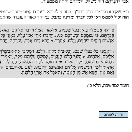
אבל לְדִבְּרָתָם היה משקל, וּלְמִלַּתָּם היתה משמעות.
כמי שקורא מדי יום פרק בתנ''ך, בחרתי להביא בפניכם קטע מספר שופטים
הזה יכול לשמש ראי לכל חברה ומדינה בתבל
. במיוחד לאור העובדה שהאסל
וַיֵּלֶךְ אֲבִימֶלֶךְ בֶּן-יְרֻבַּעַל שְׁכֶמָה, אֶל-אֲחֵי אִמּוֹ; וַיְדַבֵּר אֲלֵיהֶם, וְאֶ
א
וּזְכַרְתֶּם, כִּי-עַצְמְכֶם וּבְשַׂרְכֶם אָנִי.
וַיְדַבְּרוּ אֲחֵי-אִמּוֹ עָלָיו, בְּאָזְנֵי כ
ג
אֲנָשִׁים רֵיקִים וּפֹחֲזִים, וַיֵּלְכוּ, אַחֲרָיו.
וַיָּבֹא בֵית-אָבִיו, עָפְרָתָה, וַיַּהֲרֹג
ה
וַיֵּאָסְפוּ כָּל-בַּעֲלֵי שְׁכֶם, וְכָל-בֵּית מִלּוֹא, וַיֵּלְכוּ, וַיַּמְלִיכוּ אֶת-אֲבִימֶ
ו
אֲלֵיכֶם, אֱלֹהִים.
הָלוֹךְ הָלְכוּ הָעֵצִים, לִמְשֹׁחַ עֲלֵיהֶם מֶלֶךְ; וַיֹּאמְרוּ
ח
לַתְּאֵנָה: לְכִי-אַתְּ, מָלְכִי עָלֵינוּ.
וַתֹּאמֶר לָהֶם, הַתְּאֵנָה, הֶחֳדַלְתִּי אֶ
יא
אֶת-תִּירוֹשִׁי, הַמְשַׂמֵּחַ אֱלֹהִים וַאֲנָשִׁים; וְהָלַכְתִּי, לָנוּעַ עַל-הָעֵצִים.
ו
יד
וְאִם-אַיִן--תֵּצֵא אֵשׁ מִן-הָאָטָד, וְתֹאכַל אֶת-אַרְזֵי הַלְּבָנוֹן.
חומר למחשבה, הלא כן?
הצגת המאמר בלבד