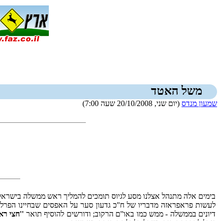
משל האטד
שמעון מנדס
(יום שני, 20/10/2008 שעה 7:00)
בימים אלה מתנהל אצלנו מסע לגיוס תומכים להמליך ראש ממשלה בישראל
לעשות פראפראזה מדבריו של ח''כ גדעון סער על האפסים שבחיינו הפרלמנ
דיונים בממשלה - ממש כמו באו''ם הרקוב; ודורשים להוסיף תואר
''חצי ר