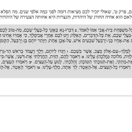
, פרק ט', שאולי יזכיר לכם מציאות דומה לפני כמה אלפי שנים. מה הפל
אם הוא אחיה החורג של היהדות, והנצרות היא אחותה הצעירה של היהדות - 
ל-כָּל-מִשְׁפַּחַת בֵּית-אֲבִי אִמּוֹ לֵאמֹר.
דַּבְּרוּ-נָא בְּאָזְנֵי כָל-בַּעֲלֵי שְׁכֶם, מַה-טּוֹב לָכ
ב
ָּל-בַּעֲלֵי שְׁכֶם, אֵת כָּל-הַדְּבָרִים, הָאֵלֶּה; וַיֵּט לִבָּם אַחֲרֵי אֲבִימֶלֶךְ, כִּי אָמְרוּ אָחִינוּ
 אֶת-אֶחָיו בְּנֵי-יְרֻבַּעַל שִׁבְעִים אִישׁ, עַל-אֶבֶן אֶחָת; וַיִּוָּתֵר יוֹתָם בֶּן-יְרֻבַּעַל, הַקָּטֹן-
לֶךְ לְמֶלֶךְ--עִם-אֵלוֹן מֻצָּב, אֲשֶׁר בִּשְׁכֶם.
וַיַּגִּדוּ לְיוֹתָם, וַיֵּלֶךְ וַיַּעֲמֹד בְּרֹאשׁ הַר-גְּ
ז
 לַזַּיִת, מלוכה (מָלְכָה) עָלֵינוּ.
וַיֹּאמֶר לָהֶם, הַזַּיִת, הֶחֳדַלְתִּי אֶת-דִּשְׁנִי, אֲשֶׁר-בִּי
ט
ת-מָתְקִי, וְאֶת-תְּנוּבָתִי הַטּוֹבָה; וְהָלַכְתִּי, לָנוּעַ עַל-הָעֵצִים.
וַיֹּאמְרוּ הָעֵצִים, ל
יב
ַיֹּאמְרוּ כָל-הָעֵצִים, אֶל-הָאָטָד: לֵךְ אַתָּה, מְלָךְ-עָלֵינוּ.
וַיֹּאמֶר הָאָטָד, אֶל-הָעֵ
טו