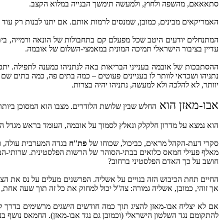
סתאאאם, מהשפה ולחוץ, ולמעשה תימשך הבנייה במלוא הקצב.
האמריקאים מבינים, כמובן, שמנסים לרמות אותם. אם יתנו לבנות רק עוד 500 בתים בגושי-ההתנחלויות, ולהשלים רק עוד 2500 בתים שבנייתם כבר החלה, ועוד קצת בירושלים המזרחית, תימשך הבנייה בפועל במלוא התנופה.
המתנחלים יודעים היטב שכל מפעלם קם בתחבולות של הונאה ורמייה, בית 
עדיין בציבור הישראלי תמיכה המונית במאמצי-השלום של אובמה.
ההסתבכות של אובמה בענייני הבריאות באה לנתניהו כמענה לתפילה. יתכ
נתניהו ושכדאי לוותר לו בעניינים פעוטים – כמה בתים פה, כמה בתים שם 
יוותר, לא להלכה ולא למעשה, נתניהו יהיה בצרות.
אבו-מאזן הוא
החלש שבין שלושת הלודרים. מצבו הוא המסוכן ביותר
הוא נמצא על מדרון חלקלק ונאלץ לסמוך על אובמה, העומד בראש מגדל העלו
סקרי דעת-הקהל מראים, כביכול, שכוחו של
פת''ח
בגדה המערבית עולה, וא
מאלף פעילי חמאס כלואים בבתי-הסוהר של הרשות הפלסטינית. שרותי-הבי
חושב על כך האדם הפלסטיני ברחוב?
החיים תחת הכיבוש הזה בנויים על אשליה. הפרשנים מעלים על נס את 
אך זוהי, כמובן, אשליה גמורה: צה''ל יכול למחוק את כל זה תוך שעה אחת, כפי שעשה ב-‏2002 במב
אם לא יצליח אבו-מאזן להציג תוך כמה חודשים הישגים מרשימים בדרך לשל
להתקומם נגד השלטון הישראלי (וכמובן גם נגד אבו-מאזן). החמאס נושף ב