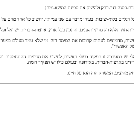
דת-פסגה בניו-יורק ולהשיק את ספינת המשא-ומתן.
רגליים בלתי-יציבות. בעודו מדבר עם שני עמיתיו, יחשוב כל אחד מהם על או
-חוץ, אלא רק מדיניות-פנים. זה נכון בכל ארץ. ארצות-הברית, ישראל ופלסט
שות, מחמיצים לעתים קרובות את המימד הזה. מי שלא עמד מעולם במערכת-ב
ל האפשרי''.
ש במערכה זו תפקיד כפול: ראשית, לחשוף את מדיניות ההתחמקות והרמי
דינו בארצות-הברית, באירופה ובעולם כולו יש תפקיד דומה.
ק מהיציע. המשחק הזה הוא על חיינו.