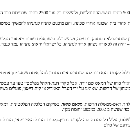
אחרי בית ושכונה אחרי שכונה, והם מוכנים להניח לנתניהו להמשיך בשיט
ן שנתניהו לא הסתפק בתפילה, ושהשדולה הישראלית עוזרת מאחורי הקלעים
– יהיה זה לכאורה ניצחון אדיר לנתניהו. כל ישראלי יראה: נתניהו עמד כג
.
ל לקרוס. הוא כבר למד שנתניהו אינו מתכוון לנהל איתו משא-ומתן אמיתי.
ילו כוחו של חמאס שם יורד. אבל סקרי דעת-הקהל בפלסטין טעו עד עכשיו 
טחון של הרשות, שאומנו על-ידי הגנרל האמריקאי
קית דייטון
, פועלים בשית
הצלחת ראש-ממשלת הרשות,
סלאם פיאד
, בשיקום הכלכלה הפלסטינית. רמאללה
צע ''חומת מגן''.
ום, עלול כל המבנה הזה לקרוס כבניין-קלפים. הגנרל האמריקאי, הגנרל דיי
עורפם של כולם.