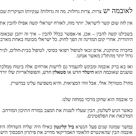
לאובמה יש
צרות. צרות גדולות. מה זה גדולות? ענקיות! העיקרית ש
אין לזה שום קשר לישראל. יותר מזה, לאזרח ישראלי קשה אפילו להבין את
בשבילנו קשה להבין – אכן, אי-אפשר בכלל להבין – איך זה יתכן שבאומ
היהודית. אחרי קום המדינה זה הפך לחוק. כל ישראלי מבוטח באחת מארבע
בחברה מתוקנת, אדם זכאי לטיפול רפואי בסיסי, לטיפול בבית-חולים, לנית
גדול יותר מהתל''ג מאשר אנחנו.
ואז בא ברק אובמה ומבקש להעמיד גם לרשות אזרחים אלה ביטוח ממלכתי
טוענים שאובמה הוא
היטלר
חדש או
סטאלין
חדש, והפופולאריות שלו יורד
מוזר? מטורף? אולי. אבל זוהי המציאות. והיא משפיעה עלינו במישרין.
כי אובמה הוא שחקן מרכזי במחזה שלנו.
כאשר הגיע לשלטון, הבין שעליו לשנות את המצב במזרח התיכון המורחב
המדכאת את הפלסטינים.
במשך שמונה שנים פעל הנשיא
ביל קלינטון
כאילו היה שליח השדולה היה
אובמה הבין שהאינטרס הלאומי האמריקאי מחייב את פיתרון הסכסוך הישרא