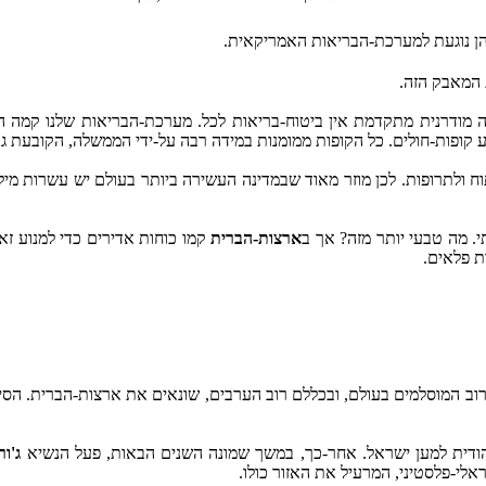
בהן נוגעת למערכת-הבריאות האמריקאית.
 המאבק הזה.
ה מודרנית מתקדמת אין ביטוח-בריאות לכל. מערכת-הבריאות שלנו קמה הר
 קופות-חולים. כל הקופות ממומנות במידה רבה על-ידי הממשלה, הקובעת גם
וח ולתרופות. לכן מוזר מאוד שבמדינה העשירה ביותר בעולם יש עשרות מיל
. מה טבעי יותר מזה? אך ב
ארצות-הברית
קמו כוחות אדירים כדי למנוע זא
ת פלאים.
. רוב המוסלמים בעולם, ובכללם רוב הערבים, שונאים את ארצות-הברית. 
ודית למען ישראל. אחר-כך, במשך שמונה השנים הבאות, פעל הנשיא
ג'ור
לי-פלסטיני, המרעיל את האזור כולו.