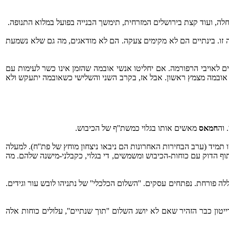
ה זו. בינתיים הם לא מקימים צעקה. הם לא מודאגים, מה גם שלא נשמעת
 לאויבי הרפורמה. אם יחליטו אנשי אובמה שהזמן אינו כשר לעימות עם
בר, אובמה מצמץ ראשון. אבל אז, בקרב השני והשלישי כשאובמה יתעקש ולא
 וה
חמאס
מאשים אותו בגלוי כמשת''ף של הכיבוש.
תמיד (ערב הבחירות האחרונות הם ניבאו ניצחון מוחץ של פת''ח). למעלה
וף הדוק עם כוחות-הכיבוש ומשמשים, די בגלוי, כקבלני-מישנה שלהם. מה
 פורחת. נפתחים עסקים. ''השלום הכלכלי'' של נתניהו לובש עור וגידים.
טון כבר הזהיר שאם לא יושג השלום ''תוך שנתיים'', עלולים כוחות אלה