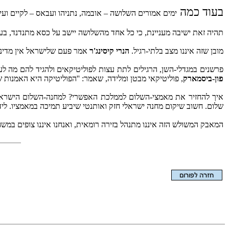
בעוד כמה
ימים אמורים השלושה – אובמה, נתניהו ועבאס – לקיים ועי
תהיה זאת ישיבה מעניינת, כי כל אחד מהשלושה יישב על כסא מתנדנד, בעל 
מובן שזה איננו מצב בלתי-רגיל.
הנרי קיסינג'ר
אמר פעם שלישראל אין מדיניות
פרשנים במגדלי-השן, הרגילים לתת עצות לפוליטיקאים ולהגיד להם מה לע
פון-ביסמארק
, פוליטיקאי מבטן ומלידה, שאמר: ''הפוליטיקה היא האמנות ש
איך להחזיר את מאמצי-השלום לממלכת האפשרי? למחנה-השלום הישראלי י
שלום. חשוב שיקום מחנה ישראלי חזק ואותנטי שיביע תמיכה במאמציו. לידי
המאבק המשולש הזה איננו מתנהל בזירה רומאית, ואנחנו איננו צופים במשח
הצגת המאמר בלבד