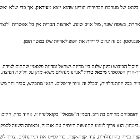
בלהט של מערכת-הבחירות הודיע שהוא ייצא מ
עיראק
. אך כדי שלא יאשי
רת, בשטח שונה, מול אויב שונה. לארצות-הברית אין כל אפשרות ''לנצח'' 
ניסטן. גם זה יגרום לירידת את הפופולאריות שלו במשך הזמן.
חיסול הכיבוש וכינון שלום בין מדינת-ישראל ומדינת פלסטין שתקום לצידה
ך-הדין הפלסטיני
מיכאל טרזי
: ''אנחנו מנהלים משא-ומתן על חלוקת הפיצה, 
ה בכל ההתנחלויות, ובכלל זה אזור ירושלים. תנאי מתבקש, סביר וחד-משמע
מכיהם מהווים בה רוב. הסמן ה''שמאלי'' בקואליציה זו, אהוד ברק, הקים 
-ביטחון. הוא צריך למנוע התנגשות חזיתית עם אובמה, ובאותה השעה לספק 
צת בנייה בהתנחלויות, עוד קצת-קצת, כדי לפייס את המתנחלים. צריך