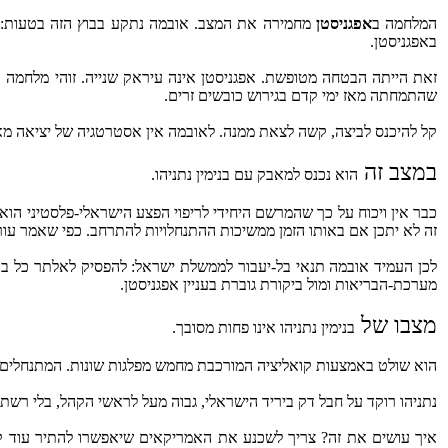
המלחמה ב
אפגניסטן
מחמירה את המצב. אובמה נתקע בבוץ הזה בטעות: 
באפגניסטן.
זאת הייתה הבטחה מטופשת. אפגניסטן אינה עיראק שנייה. זוהי מלחמה אח
שהתמחתה מאז ימי קדם בגירוש כובשים זרים.
קל להיכנס לביצה, קשה לצאת ממנה. לאובמה אין אסטרטגיה של יציאה מאפג
במצב זה
הוא נכנס למאבק עם בנימין נתניהו.
כבר אין ויכוח על כך שהמרשם היחידי לריפוי הפצע הישראלי-פלסטיני הוא 
זה לא יתכן אם באותו הזמן ממשיכות ההתנחלויות להתרחב. כפי שאמר עור
לכן העמיד אובמה תנאי בל-יעבור לממשלת ישראל: להפסיק לאלתר כל בניי
מערכת-הבריאות ומול ביקורת גוברת בעניין אפגניסטן.
מצבו של
בנימין נתניהו אינו פחות מסובך.
הוא שולט באמצעות קואליציה המורכבת מחמש מפלגות שונות. המתנחלים ותו
נתניהו רוקד על חבל דק ביריד הישראלי, גבוה מעל לראשי הקהל, בלי רשת
איך עושים את זה? צריך לשכנע את האמריקאים שיאפשרו להתיר עוד ק