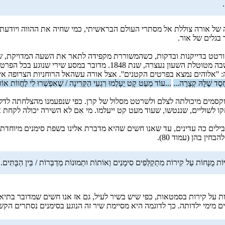
.
ל אורה צוללת אל מסתרי העולם הבראשיתי, כמי שחיה את ההווה ויודעת לכלו
 בגלים של אור.
לכאורה, יש כאן דיוק פרטני כפי שראינו בשיר הקודם שהדגיש את השנה שב
'אלוהים נמצא בפרטים הקטנים''. אצל אורה עשהאל הרוחניות הצרופה אינה
סֶד שֶׁלָּהּ קְצָרָה...
...עוֹד מְעַט קָט יֵעָלְמוּ רִגְעֵי הַקְּרִינָה / שֶׁאִפְשְׁרוּ לִי לַחֲווֹת או
מוקסמים מיכולתה לצלם ולשרטט מסלול של קרן. כפי שנפעמנו מהצלחתה לדל
חקו לשוליים, שננטשו, שעוד מעט קט ייעלמו. מי אִם לא השירה יכולה לקחת 
ם כה עדינים, עד שאנו חשים שהיא מדברת אלינו בשפת סימנים מיוחדת, ש
ין בהן (עמוד 80).
ּוֹת מֻנָּחוֹת עַל קִירוֹת מִתְקַלְּפִים סִימָנִים וְאוֹתוֹת וּתְמוּנוֹת מְדַבְּרוֹת / בֵּין הַבָּתִּים..
ות על קירות בסמטאות, כפי שיש בשיר לעיל, גם אז אנו חשים שמדובר בתיאו
 מימי ילדותה. כך לדוגמה היא מסיימת שיר זה הנוגע בסימנים נסתרים הק