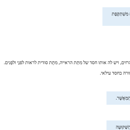
 מִשְׁתַּקֶּפֶת
, ויש לה אותו חסד של מתַּת הראייה, מתָּת סודית לראות לפנַי ולפְנים.
ורה בחסד עילאי.
ַמְאֻשָּׁר.
הַשְּׁקוּעָה