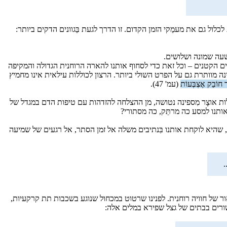
ל גם את מעמַקי הזמן הקדום. זו הדרך לגעת בַּגוונים הדקים ביותר:
ה מטוטלת השעון נעצרה, שנת 1848. מדובר במסע שירי שנוגע בכל הפרטים הקטנים – וכל זאת כדי לסחוף אותנו להארה הרוחנית הגדולה והמקיפה
 מוותרת גם על הפרט השולי ביותר. הרצון לכוללות עילאית אינו מחמיץ
ֹר חוֹבֵק אֶצְבְּעוֹת
(עמ' 47).
ות אוצָר מִספינה נטושה, מן ההצלחה להזדהות עם טיפות הדם במגדל של
אותנו למסע כה מרתֵּק, כה מסתורי?
היא לוקחת אותנו בִּנתיבים משלה אל זמן הסתר, אל רגעים של שמיעה
.
ר של חוויה רוחנית. לפנינו שרטוט במכחול שנוגע בשכבות תת קרקעיות,
שורים בבתים של גצל שפירא במלים אלה: