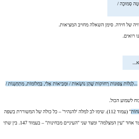
מְטָה סְמוּכָה /
וויה של חידה. סימן השאלה מחויב המציאות.
ו רואים.
ֵא...
...לְגַלּוֹת צְפוּנוֹת רְחוֹקוֹת שֶׁהֵן נוֹשְׂאוֹת / וּמְבִיאוֹת אֵלִי, בַּחֲלוֹמוֹת, מִתְחַנְּנוֹת /
ח לשמוע הכול.
אַחוֹת
'' (עמוד 112). שימו לב למלה 'להנהיר' – כל כולה של המשוררת בשפה
עצמיות ופנימיות בעוצמה וכוח, והכול בשפת הסימנים המיוחדת שלה. וכך בשיר ''בשוך הסערה'' – נסחפת הנשמה אחר העיניים הרגישות של שירתה. מצד אחד ''עין המצלמה'' ומצד שני ''העיניים מבחינות'' – בעמוד 147. בין שתי