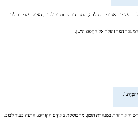
יך: השמים אפורים כפלדה, המדרגות צרות והולכות, הצוהר שמוכּר לנו
המעבר הצר והולך אל הקֶסם הישן.
הַמָּוֶת, /
דש היא חוזרת במִנהרת הזמן, מתבוססת באודֶם הקורים. הרצח בעיר לבוב,