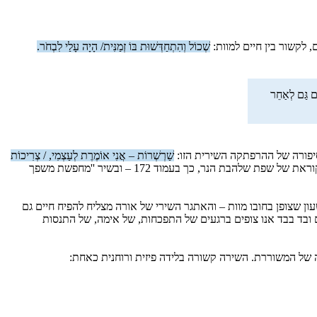
שְׁכוֹל וְהִתְחַדְּשׁוּת בּוֹ זְמַנִּית/ הָיָה עָלַי לִבְחֹר.
ֶם גַּם לְאַחֵר
 סיפורה של ההרפתקה השירית הזו:
שַׁרְשְׁרוֹת – אֲנִי אוֹמֶרֶת לְעַצְמִי, / צְרִיכוֹת
החיים קושרים בין דומם, צומח וחי – בין חיים פיזיים לחיים רוחניים. שפת הסימנים של אורה קוראת הכול. בשיר ''עדה למשובה'' היא הקוראת של שפת שלהבת הנר, כך בעמוד 172 – ובשיר ''מחפשת משפך
ן שצופן בחובו מוות – והאתגר השירי של אורה מצליח להפיח חיים גם
 ובד בבד אנו צופים ברגעים של התפכחות, של אימה, של התנסות
ה של המשוררת. השירה קשורה בלידה פיזית ורוחנית כאחת: