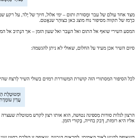
מצד אחד עולם של עבר ומָסורת ותום – ימי אלול, חיוך של יֶלד, על רקע ש
כרֶמז של תקווה מסיפור נוח מוצג כאן כצוהַר שנאֱטם.
המסע השירי שואף אל התום ואל העָבר ואל שעון הזמן – אך הנָתיב אל המ
סיום השיר אכן מעיד על החלום, שאולי לא ניתן להגשמה:
לכל הסיפור המסתורי הזה קושרת המשוררת רמזים בשולי השיר לְרצח שהיה 
וּמְטוּטֶלֶת הַשּ
עֲדַיִן עוֹמֶדֶת 
הרצון לגלות סודות מִספינה נטוּשה, הוא אותו רצון לקדש מטוטלת שעצרה 
אליו היא רומזת, דָּבק בחייה, בְּקוּרי הזמן.
השאיפה להגיע לאור האמיתי, לַמראית הנכונה. שאיפה זו הולכת כחוּט שני בש