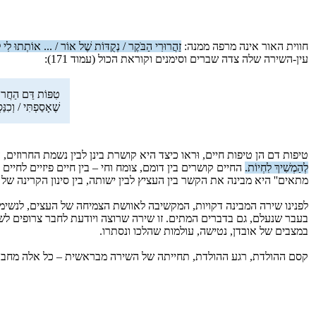
חווית האור אינה מרפה ממנה:
זַהֲרוּרִי הַבֹּקֶר / נְקֻדּוֹת שֶׁל אוֹר / ... אוֹתְתוּ לִי 
עין-השירה שלה צדה שברים וסימנים וקוראת הכול (עמוד 171):
טִפּוֹת דַּם הַחֲרוּז
שֶׁאָסַפְתִּי / וְכִ
טיפות דם הן טיפות חיים, וּראו כיצד היא קושרת בינן לבין נשמת החרוזי
לְהַמְשִׁיךְ לִחְיוֹת.
מתאים'' היא מבינה את הקשר בין העציץ לבין ישותה, בין סינון הקרינה של הצמ
לפנינו שירה המבינה דקויות, המקשיבה לאוושת הצמיחה של העצים, לנשימת
בעבר שנעלם, גם בדברים המתים. זו שירה שרוצה ויודעת לחבר צרופים לש
במצבים של אובדן, נטישה, עולמות שהלכו ונסתרו.
קסם ההולדת, רגע ההולדת, תחייתה של השירה מבראשית – כל אלה מחברים 