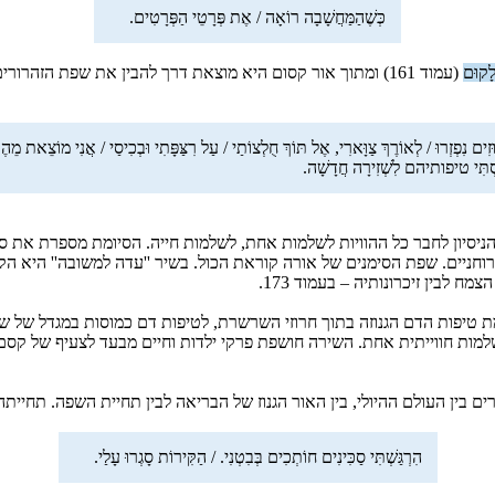
כְּשֶׁהַמַּחֲשָׁבָה רוֹאָה / אֶת פְּרָטֵי הַפְּרָטִים.
לָקוּם
(עמוד 161) ומתוך אור קסום היא מוצאת דרך להבין את שפת הזהרורים, לקשור בין חיים למוות:
ִים נִפְזְרוּ / לְאוֹרֶךְ צַוָּארִי, אֶל תּוֹךְ חֻלְצוֹתַי / עַל רִצַּפָּתִי וּבְכִיסַי / אֲנִי מוֹצֵאת מֵה
נַּסְתִּי טיפותיהם לִשְׁזִירָה חֲדָשָׁה.
ם, הניסיון לחבר כל ההוויות לשלמות אחת, לשלמות חייה. הסיומת מספרת את
ח לבין זיכרונותיה – בעמוד 173.
 טיפות הדם הגנוזה בתוך חרוזי השרשרת, לטיפות דם כמוסות במגדל של שעו
למות חווייתית אחת. השירה חושפת פרקי ילדות וחיים מבעד לצעיף של קסם
בין העולם ההיולי, בין האור הגנוז של הבריאה לבין תחיית השפה. תחיית
הִרְגַּשְׁתִּי סַכִּינִים חוֹתְכִים בְּבִטְנִי. / הַקִּירוֹת סָגְרוּ עָלַי.