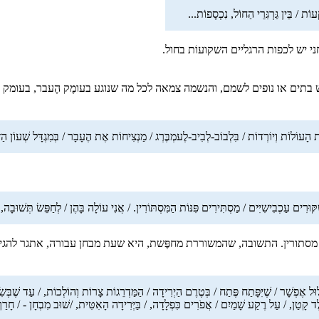
ְעוֹת / בֵּין גַּרְגִּרֵי הַחוֹל, נִכְסָפוֹת...
חני יש לכפות הרגליים השקועוֹת בחול.
ש בתים או נופים לשמם, והנשמה צמאה לכל מה שנוגע בעומֶק הֶעבר, בעומ
ת הָעוֹלוֹת וְיוֹרְדוֹת / בִּלְבוֹב-לְבִיב-לֶעמְבֶּרְג / מַנְצִיחוֹת אֶת הֶעָבָר / בְּמִגְדָּל שְׁעוֹן הַזְּ
ֶקּוּרִים עַכְבִישִיִּים / מַסְתִּירִים פִּנּוֹת הַמִּסְתּוֹרִין. / אֲנִי עוֹלָה בָּהֶן / לְחַפֵּשׂ תְּשׁוּבָה,
נות מסתורין. התשובה, שהמשוררת מחפֶּשת, היא שעת מבחן עבורה, אתגר להגי
וּל אֶפְשָׁר / שֶׁיִּפָּתַח פֶּתַח / בְּטֶרֶם הַיְרִידָה / הַמַּדְרֵגוֹת צָרוֹת וְהוֹלְכוֹת, / עַד שֶׁבְּשִׂיא
ֶלֶד קָטַן, / עַל רֶקַע שָׁמַיִם / אֲפֹרִים כִּפְלָדָה, / בַּיְּרִידָה הָאִטִּית, /שׁוּב מִבְחָן - / חָרַךְ