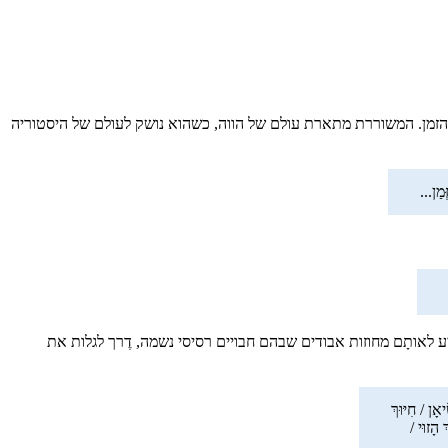
ק הזמן. המשוררת מתארת עולם של הווה, כשהוא נושק לעולם של היסטוריה
מַן...
ע לאותָם מחוזות אבודים שבהם חבויים רסיסי נשמה, דֶרך לגלות את
ָן / חִיּוּךְ
 הָזוּי /