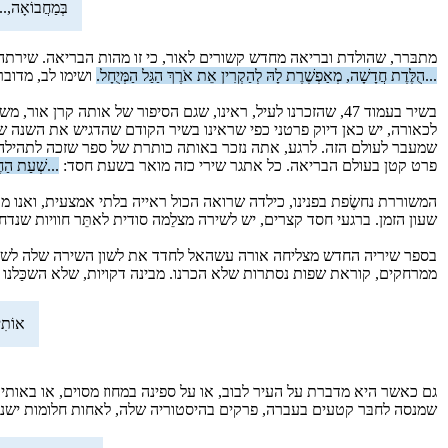
בְּמַחֲבוֹאָה,..
מתבּרר, שהולדת ובריאה מחדש קשורים לאור, כי זו מהות הבריאה. שירתה ש
...הֻלֶּדֶת חֲדָשָׁה, מְאַפְשֶׁרֶת לָהּ לְהַקְרִין אֵת אֹרֶךְ הַגַּל הַמְּיֻחָל.
ושימו לב, מדובר
בשיר בעמוד 47, שהזכרנו לעיל, ראינו, שגם הסיפור של אותה קרן אור, משורטט בדייקנות ובדקות, כשהמשוררת מקפידה לתאר את השעה המדויקת, שעה שמונה ושלושים.
שמעבר לעולם הזה. לרגע, אתה נזכר באותה כותרת של ספר שזכה לתהילה: '
פרט קטן בעולם הבריאה. כל אתגר שירי כזה מואר בשעת חסד:
...שְׁעַת הַחֶ
המשוררת נחשֶׂפת בפנינו, כילדה שרואה הכול ראייה בלתי אמצעית, ואנו 
שעון הזמן. ברגעי חסד קצרים, יש לשירה מצלֵמה סודית לאתֵּר חוויות שנד
בספר שיריה החדש מצליחה אורה עשהאל לחדד את לשון השירה שלה לשבילי
ממרחקים, קוראת שפות נסתרות שלא הכרנו. מבינה דקויות, שלא השכַּלנו להבח
אוֹתִי
גם כאשר היא מדברת על העיר לבוב, או על ספינה במחוז מסוים, או באותי
שמנסה לחבּר קטעים בעברה, פרקים בהיסטוריה שלה, לאחות חלומות ישנים