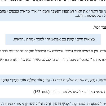
תַי אֲנִי רוֹאָה / אֶת הָאוֹר הַמִּתְנַפֵּץ וְהַנִּשְׁבָּר וְהַמֻּחְזָר / אוֹר וּמַרְאוֹת וּצְבָעִים / בָּהֶם
ָה / שֶׁל מְצִיאוּת חַיִּים...
ר לכול:
...מְצִיאוּת חַיִּים / שֶׁאֵין בָּם אַמַּת-מִדָּה / לְחֶסֶד / מִתַּת / הָרְאִיָּה.
 אין זו ראייה פיזית גרידא, והשירה של עשהאל חותֶרת להתבוננות ברזי הרזים
ראת לו ''הסתכלות מעמיקה'' – ושימו לב, גם בשיר הבא כל ההארה הזו קש
יעָה, / (בְּשָׁעָה שֶׁמּוֹנֶה וּשְׁלֹשִׁים בְּדִיּוּק) / קֶרֶן הָאוֹר הַמְּלַוָּה אוֹתִי בְּבָקְרֵי הַסְּתָו ה
 האור כדי להגיע אל פשר ההוויה (עמוד 163):
ר לַהִתְבּוֹנְנוּת הַמִּתְחַיֶּבֶת. / לְהַשְׁחִיז עַיִן חַדָּה / אֵלֶיהָ יַגִּיעוּ קַרְנֵי אוֹר / הַמַּהוּת / 