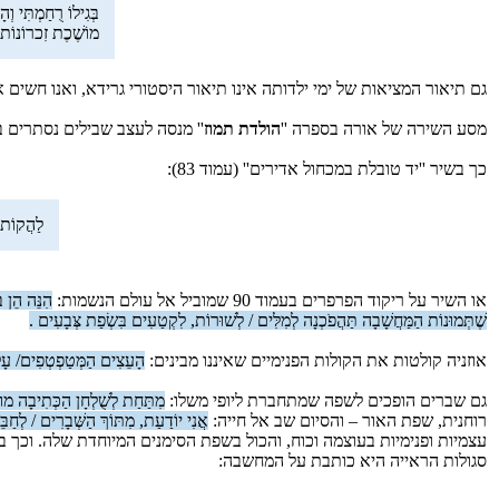
בְּגִילוֹ רֻחַמְתִּי 
מוֹשֶׁכֶת זִכרוֹנוֹת י
גם תיאור המציאות של ימי ילדותה אינו תיאור היסטורי גרידא, ואנו חשים א
מסע השירה של אורה בספרה ''
הולדת תמוז
'' מנסה לעצב שבילים נסתרים בי
כך בשיר ''יד טובלת במכחול אדירים'' (עמוד 83):
לַהֲקוֹת ה
או השיר על ריקוד הפרפרים בעמוד 90 שמוביל אל עולם הנשמות:
הִנֵּה הֵן בּ
שֶׁתְּמוּנוֹת הַמַּחֲשָׁבָה תַּהֲפֹכְנָה לְמִלִּים / לְשׁוּרוֹת, לִקְטַעִים בִּשְׂפַת צְּבָעִים .
אוזניה קולטות את הקולות הפנימיים שאיננו מבינים:
הָעֵצִים הַמְּטַפְטְפִים/ עָלֵ
גם שברים הופכים לשפה שמתחברת ליופי משלו:
מִתַּחַת לְשֻׁלְחָן הַכְּתִיבָה מו
רוחנית, שפת האור – והסיום שב אל חייה:
אֲנִי יוֹדַעַת, מִתּוֹךְ הַשְּׁבָרִים / לְחַבּ
סגולות הראייה היא כותבת על המחשבה: