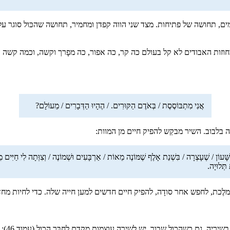
מים, תחושה של פתיחות. מצד שני הווה קפדן ומחמיר, תחושה שהכּול סוגר על
חוזות האבודים לא קל בעולם כה קר, כה אפור, כה מפָרך וקשה, וכמה קשה 
אֲנִי מִתְבּוֹסֶסֶת / בְּאֹדֶם הַקּוּרִים. / הֶהָיוּ הַדְּבָרִים / מֵעוֹלָם?
בלבוב. השיר מבקֵש להפיק חיים מן המוות:
ָׁעוֹן / שֶׁעָצְרָה / בִּשְׁנַת אָלֶף שֶׁמּוֹנֶה מֵאוֹת / אַרְבָּעִים וּשְׁמוֹנֶה / וְצִוְּתָה לִי חַיִּים מֵ
תְּלוּיָה.
מלֶכת, לחפש אחר סודָה, להפיק חיים חדשים למען חייה שלה. כדי לחיות מח
יריה. גם כשהכול שבור, יש לשירה עוצמות מקֶדם לחבּר הכול (עמוד 46):