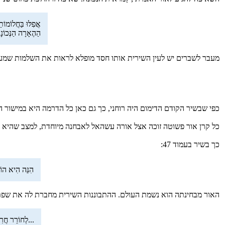
אֲפִלּוּ בַּחֲלוֹמוֹ
הַהֶאָרָה הַנְּכוֹנ
מעבר לשברים יש לעין השירית אותו חסד מופלא לראות את השלמות שמעב
כפי שבשיר הקודם הדימום היה רוחני, כך גם כאן כל הדרמה היא במישור הרוח.
כל קרן אור פשוטה זוכה אצל אורה עשהאל לאבחנה מיוחדת, למצב שהיא קו
כך בשיר בעמוד 47:
הִנֵּה הִיא הוֹפִ
האור מבחינתה הוא נשמת העולם. ההתבוננות השירית מחברת לה את שפת סימני
...לְחוֹרֵר חֲרִי