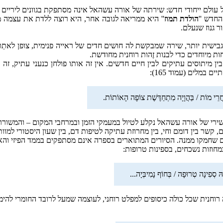
של עולם ייחודי חדש: שירתה של אורה עשהאל אינה מסתפקת בגוונים ליריים 
החדש ''
הולדת תמוז
'' היא ממריאה לגובה אחר, היא רוצה ללדת את עצמה 
 גנוז שנעלם.
אל בין השנים 2007 עד 2012 מגלה לנו שירה גבישית יותר, שירה שמבקשת לה חושים חדים של ראייה פנימית, צופ
ות מיוחדים כדי לבנות זֶהות רוחנית מחודשת.
 בין מיתוסים עתיקים לבין חיים חדשים. אין זה אותו פולחן כנעני עתיק, זה 
 במלים (עמוד 165):
חֲרֵי מוֹת / בַּהֲוָיָה מִתְחַדֶּשֶׁת צוֹפָה הָאוֹתוֹת.
רי של אורה עשהאל נקלע לטיול במעמקי הזמן ובמרחבי המקום – והמשורר
, קשר בין דומם וחי, בין מחרוזת עתיקה לטיפות דם, בין שעון היסטורי למוו
שחמקו ממנה. הסיורים המתוארים בספרה אינם מסתפקים בממד הפיזי והאר
חוזות נשכחים, בספינות טרופות:
ּ סְפִינָה טְרוּפָה / בְּחוֹף נָמִיבְּיָה...
יה רוחנית שכל כולה כיסופים למפלט רוחני, לעוצמה שמעל לרובד החומרי להי