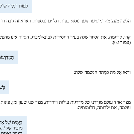
כַּפּוֹת רַגְלֶיהָ שׁוֹק
הלשון מעצימָה ומוסיפה נופך נוסף: כפּות רגליים נכספות. ראו איזה גוֹבה רו
קחו, לדוגמה, את הסיור שלה בעיר החסידית לבוב-למברג. הסיור אינו מחפ
(עמוד 62):
הַמַּדְרֵגוֹ
וראו אֶל מה כמֵהה הנשמה שלה:
כְּשׁ
מצד אחד עולם מודֶרני של מדרגות עולות ויורדות, מצד שני שעון זמן, פי
עולמה, את ילדותה, חלומותיה:
בַּיָּמִים שֶׁל אֱל
מַזְכִּיר שֶׁל / י
בְּצֹהַר נֶאֶטָם.