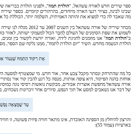
ספר שירים חדש לאורה עשהאל, ''
הולדת תמוז
'', ולפנינו הולדת כבריאה 
שבינו לבינה, בציור רגעי הארה מיוחדים, בהרהורים קיומיים. בספר שיריה 
מה שאבד לה כדי למצוא את זהותה האמיתית, השלמה יותר, הכוללת כל אור
מבחר שיריה של אורה עשה
לשמוע את שפת הסימנים של העולם לְחַבֵּר הכול למעמקי ישותה, לאזור כּוח
ב''
הולדת תמוז
'' אנו מוזמנים לחגיגת לידה, ואורה יודעת לקשור בין זמנים,
הולדת הנשמה מחדש. השיר ''יום הולדת לתמוז'', ממנו נלקח שם הספר, מסתיים
אֶת רִקּוּד הַתַּמוּז שֶׁנֵּעוֹר אַ
כל מה שהתרחק ונסתר מקבל צבע אחר, אור חדש. מי שמצטרף למסעה השי
אוחזת בהגה הפיקוד, היא צופה אותות, מנסה כל רגע להבין קווי אור נסתרים
אורה עשהאל מחפשת אוצרות אבודים, מבקשת נואשות רסיסי נוגה כמוסים 
של דבר אנו נשאבים למסע אל תוך הנפש, סיורים אחר זיכרונות נשכחים, במ
עַד שֶׁמָּצְאָה נַפְשָׁה
והרצון להיחלץ מן הספינה האובדת, אינו מתאר חוויה פיזית פשוטה, זו חוו
בארציות (עמוד 55):