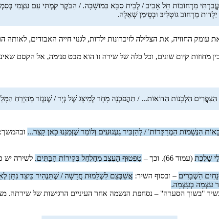
וְהָעֱבַרְתִּי מֵרְחוֹבוֹת תֵּל אָבִיב / לְבֵית סַבָּא בַּמוֹשָׁבָה. / הַבֹּקֶר קַמְתִּי עִם עַצְמִי בְּסִ
ַלְדוּת מֵרְחוֹב גוֹטְלִיבּ וּבְסְּימַן שְׁאֵלָה.
ת עומק החוויה, את הצלילה לזיכרונות ילדות, לגנזי חייה האבודים, לאותה ה
ן מחוזות קיום שונים, וכל כלה של שירה זו הוא מבט פנימה, אל הקסם שאיננ
ַצִּפֳּרִים הַלְּבָנוֹת הַדוֹאוֹת... / תַּהֲפֹכְנָה מָחָר לְמֵיצָּג שֶׁל נְיָר / שֶׁנִּגְזֹר מֵהַיָּרֵחַ הַמָּל
ָאוֹת הַנְּשָׁמוֹת הַמְרַקְּדוֹת' / לְהַזְכִּיר גַּעְגּוּעִים וְלוֹמַר שֶׁזְּמַנֵּנוּ כָּאן קָצַר...
ובהמשך:
י שַׁלֶּכֶת
(עמוד 66). וכך –
טִפְטוּף הָעֶצֶב מְחַלְחֵל בְּקִירוֹת הַבָּתִּים.
לשירה יש כו
ּנָחִים הַשְׁבָרִים
– ובסוף השיר:
אֲשַׁבְּצֵם לִשְׁלֵמוּת חֲדָשָׁה / שֶׁתַּנְהִיר כֵּיצַד נִתָּן לְ
ֵר עַצְמָהּ בְּעָצְמָה.