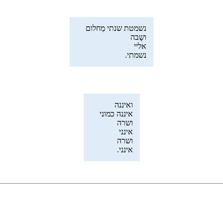
נשמטת שנתי מֵחלום
ושָבה
אליי
נשמתי.
ואיננה
איננה כמוני
ושרה
אינני
ושרה
אינני.