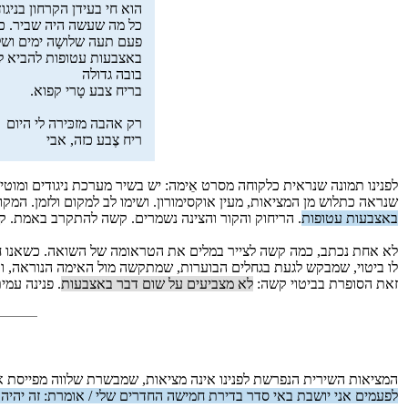
הוא חי בעידן הקרחון בניגוד
כל מה שעשה היה שביר. כל
פעם תעה שלושָה ימים ושל
באצבעות עטופות להביא לי
בובה גדולה
בריח צבע טָרי קפוא.
רק אהבה מזכּירה לי היום
ריח צֶבע כזה, אבי
לפנינו תמונה שנראית כלקוחה מסרט אֵימה: יש בשיר מערכת ניגודים ומוטי
שנראה כתלוש מן המציאות, מעין אוקסימורון. ושימו לב למקום ולזמן. המק
באצבעות עטופות
. הריחוק והקור והצינה נשמרים. קשה להתקרב באמת. קש
לא אחת נכתב, כמה קשה לצייר במלים את הטראומה של השואה. כשאנו חו
לו ביטוי, שמבקש לגעת בגחלים הבוערות, שמתקשה מול האימה הנוראה, ותמיד 
זאת הסופרת בביטוי קשה:
לא מצביעים על שום דבר באצבעות
. פנינה עמ
המציאות השירית הנפרשת לפנינו אינה מציאות, שמבשרת שלווה מפייסת או
לפעמים אני יושבת באי סדר בדירת חמישה החדרים שלי / אומרת: זה יהיה בֵּ