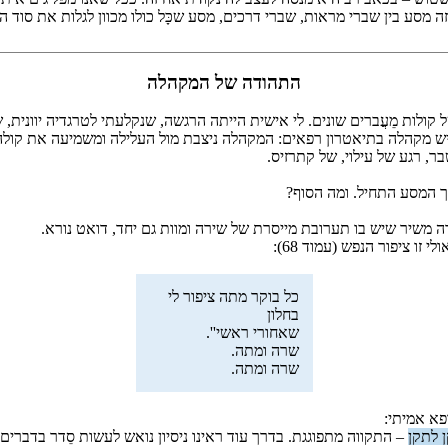
זה מסע בין שברי מראות, שברי דרכים, מסע שכָּל כולו מכוון לגלות את סו
התהודה של המקהלה
לות מֵעֲברים שונים. לי אישית הייתה הרגשה, שנקלעתי לטרגדיה יוונית, שבּ
 מקהלה בתיאטרון רפאים: המקהלה ניצבת מול העלילה ומשמיעה את קולה, ומ
, רגע של עילוי, של קתרזיס.
ך המסע התחיל. ומה הסוף?
משיר שיש בו תערובת מייסרת של שירה ומוות גם יחד, דואט נורא.
 זו ציפור הנפש (עמוד 68):
כל בוקר מתה ציפור לי
בחלון
שאחורי ראשי''.
שרה ומתה.
שרה ומתה.
פא אמיתי:
 לתקן
– התקווה מתפוגגת. בדרך עוד ראינו ניסיון נואש לעשות סֵדר בדברים