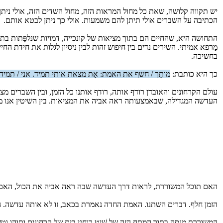
יש תקווה קלושה, שאת כל מחול המראות הזה, מחול השדים הזה, אולי ניתן 
הכתיבה על השברים אולי תיתן להם משמעות. אולי כך ניתן לבטא אותם.
התחושה היא, שהחיים הם בתוך מציאות של קונכייה, דמויות שנלפָּתות בתו
מַרפא אמיתי. השירים נדים בין חיפוש זהות לבין ניסיון לגלות את חידת ה
בחשיכה.
כך היא כותבת:
מותֵך / חשף את האמת: אַת מצאת אותי תמיד. אני / תמיד 
עולם הקרחונים והאובדן רודף אותה, רודף אותנו כל הזמן, ובין השברים מצ
העדשה המגדילה, שבאמצעותה ראה אביה את המציאות. בין השיטין אנו מיטלט
האם תוכל המשוררת, לראות דרך העדשה שבה ראה אביה את הכול, האם 
הזמן חלף. דברים השתנו. האמת החדה נאמרת בכאב, זו לא אותה עדשה. ה
המשוררת מנסה בתוך המתח הזה של שַׁיט רוחָני בים של קרחונים ותוהו ו