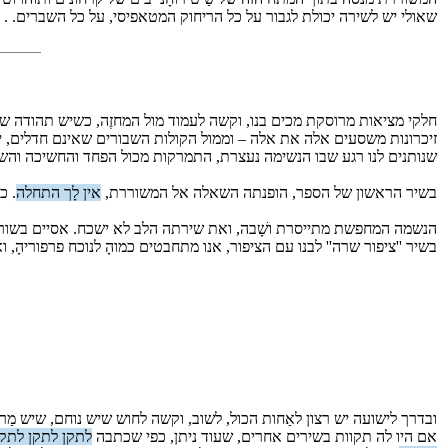
שאולי יש לשירה יכולת לגבור על כל הריחוק המטאפיסי, על כל השברים. . 
חלקי מציאות מרוסקת מכים בנו, וקשה לעמוד מול המחזֶה, כשיש תהודה של קו
זיכרונות משסעים אלה את אלה – וממול הקולות השבורים שאינם חדלים, יש
שנותנים לנו רגע שבו הנשימה נעצרת, התמרקות מכול הפחד והחשיכה והשבר
בשיר הראשון של הספר, הופנתה השאלה אל המשוררת,
אין לָך התחלה
. כ
הנשמה המחפשת מתייסרת ושָׁבה, ואת שירתה הלב לא ישכח. אסיים בשורה 
בשיר ''ציפור שרה'' לבנו עם הציפור, אנו מתחבטים כמוהָ לנוכח פרפוריהָ, ואולי
ובדרך לישועה יש רצון לאַחות הכול, לשוב, וקשה לחוש שיש נוחם, שיש מַר
אם היו לה תקוות בשירים אחרים, שעוד ניתן, כפי שכתבה
לתקן לתקן לתקן