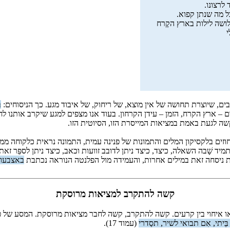
 לרצונו.
 מה שנתן קפוא.
ושה לילות בארץ הקֶרח
בים, שיוצרת תחושה של אין מוצא, של ריחוק, של איבוד מגע. כך הניסוחים:
ב
ום – ארץ הקרח, הזמן – עידן הקרחון. בעוד אנו מצפים למגע שיקרב אותנו ל
ה לגעת באמת במציאות המייסרת הזו, הסיוטית הזו.
זים בלקסיקון המלים והתמונות של פנינה עמית, התמונה נראית כלקוחה 
שָׁבה השאלה, כיצד, כיצד ניתן לדובב זוועות וכאב, כיצד ניתן לספֵּר זאת 
ית ניסחה זאת במילים אחרות, והעמידה מול הפלנטה הנוראה נכתבת
באצבעות
קשה להתקרב למציאות מרוסקת
 איחוי בין קרעים. קשה להתקרב, קשה לחבר מציאות מרוסקת. המסע של פנינ
יתי, אִם תבואי לשיר, תסַדרי
(עמוד 17).