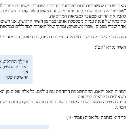
האם יש כוח למשוררים לתת לזיכרונות רחוקים ושבורים משמעות מעבר לזמ
''
שברים
'' אינו ספר שירים, זה יותר מזה, זה תיאטרון של קולות. השירים 
להבין את החיים שמעבר למציאות המרוסקת.
כתיבתה של פנינה עמית מְטלטלת אותנו כבר מן השיר הראשון. אנו חשים 
אחר שברי מצבים, שברי משפטים, ומתוך שלל האורות המחוללים במראות ע
הנה לדוגמה שיר קצר שבו תמצאו הכול: גם דמויות, גם דיאלוג, גם מתח מעב
השיר נקרא ''אִם'':
אין לָך התחלה, 
בּאת מן החשיכָה.
אני
החשיכָה שלך.
דמויות האב והאם, ההתחשבנות הרוחנית עם עולמם, כל אלה עולים מן האוב
כשאובים ממציאות קפקאית.
פנינה מיטיבה לתאר בשיריה מצבים, שהם על גבול ההתרסקות, ותמיד יש ב
הכרנו.
כך היא כותבת על אביה (עמוד 10):