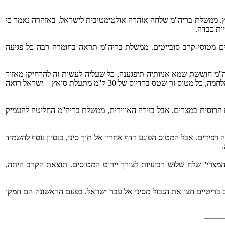
רך תעלת סואץ. ממשלת בריה''מ שלחה אזהרה אולטימטיבית לישראל. באזהרה נאמר כי
ות כבדה.
 מטוסי-קרב סובייטים. ממשלת בריה''מ תראה בחומרה רבה כל פגיעה
'מ חוששת שמא אניותיה תיפגענה, כל שעליה לעשות זה להרחיקן מאזור
המלחמה. הוא הדין בנושא המטוסים. לישראל אין שום כוונה, ואין לה שום רצון, לפגוע במטוסיה של בריה''מ. אבל בגלל שבאזור תעלת סואץ מתנהלת מלחמה, כל מטוס זר שטס ברדיוס של 30 ק''מ מתעלת סואץ – ישראל רואה
ת הרוסית במצרים. אבל בזירה האווירית, ממשלת בריה''מ החליטה להעמיק
רפידים. אבל המטוס הפוגע רדף אחריו אל תוך סיני, בנסיון נוסף להשמיד
'המצרי'' שלח שלוש רביעיות לצורך יירוט המטוסים. תוצאת הקרב היתה,
ם שישה מטוסי-קרב בריטיים חצו את הגבול מסיני אל עבר ישראל. בפעם הראשונה הם חמקו