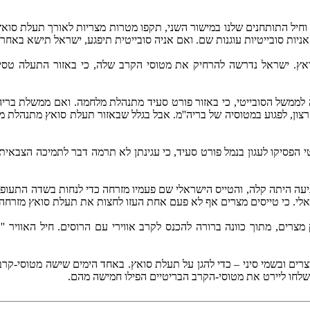
ר הישראלי במישור האחד, וחיל התותחנים שלנו במישור השני, תקפו מטרות מצריות לאו
ניות סובייטיות עוגנות שם. ואם אניה סובייטית תיפגע, ישראל תישא באחרי
אץ. ישראל נדרשה להרחיק את מטוסי הקרב שלה, כי באזור התעלה טסים
ממשל הסובייטי, כי באזור פורט סעיד מתנהלת מלחמה. ואם ממשלת בריה'
י הפסיקו לעגון בנמל פורט סעיד, כי עגינתן לא תרמה דבר לתמיכה הצבאי
יעה היתה קלה, והטייס הישראלי שם פעמיו מזרחה כדי לנחות בשדה התעופה 
ראלי. כי טייסים מצרים אף לא פעם אחת העזו לחצות את תעלת סואץ מזרחה.
צרים, מתוך כוונה ברורה להכנס לקרב אווירי עם הרוסים. חיל האוויר '
19 חיל האוויר הבריטי שלט בשמי מצרים ובשמי סיני – כדי להגן על תעלת סואץ. באחד הימי
שלחו ליירט את מטוסי-הקרב הבריטיים הפילו חמישה מהם.