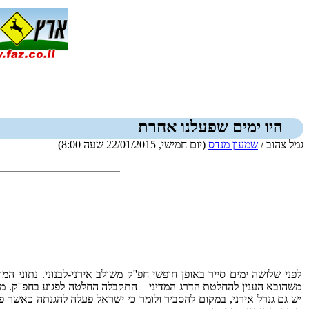
היו ימים שפעלנו אחרת
גמל צהוב /
שמעון מנדס
(יום חמישי, 22/01/2015 שעה 8:00)
לפני שלושה ימים סייר באופן חופשי חפ''ק משולב אירני-לבנוני. נתוני ה
משהובא הענין להחלטת הדרג המדיני – התקבלה החלטה לפגוע בחפ''ק. משנ
יש גם גנרל אירני, במקום להסביר ולומר כי ישראל פעלה להגנתה כאשר פגע