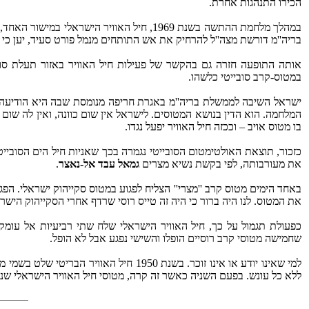
הכירו התנהגות אחרת.
במהלך מלחמת ההתשה בשנת 1969, חיל האווי
בריה''מ דורשת מצה''ל להרחיק את אש התותחים מנמל פורט סעיד, יען כי א
אותה התופעה חזרה גם בהקשר של פעילות חיל האוויר באזור תעלת סו
במטוס-קרב סובייטי כלשהו.
ישראל השיבה לממשלת בריה''מ באגרת חריפה מנומסת שבה היא הודיעה ל
בו מטוס אויב – וככזה חיל האוויר יפעל נגדו.
כזכור, תוצאת האולטימטום הסובייטי נגמרה בכך שאניות חיל הים הסובייט
את מעורבותה, לפי בקשת נשיא מצרים
גמאל עבד אל-נאצר
.
באחד הימים מטוס קרב ''מצרי'' הצליח לפגוע במטוס סקייהוק ישראלי. הפג
את המטוס. לנו היה ברור כי היה זה טייס רוסי שרדף אחרי הסקייהוק היש
כפעולת תגמול על כך, חיל האוויר הישראלי שלח שתי רביעיות אל עומק מ
שחמישה מטוסי קרב רוסיים הופלו והשישי נפגע אבל לא הופל.
למי שאינו יודע או אינו זוכר. בשנת 50
ללא כל עונש. בפעם השניה כאשר זה קרה, מטוסי חיל האוויר הישראלי שנ