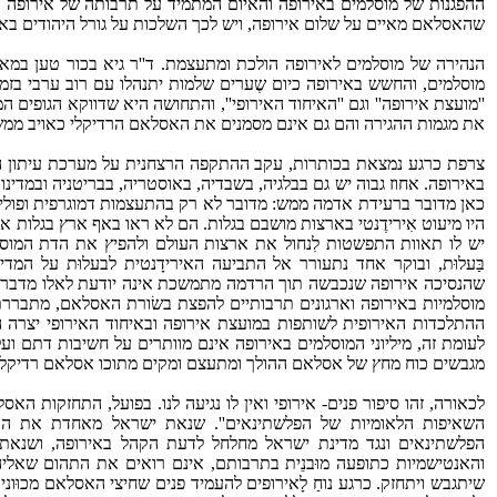
ההפגנות של מוסלמים באירופה והאיום המתמיד על תרבותה של אירופה הם לכ
שהאסלאם מאיים על שלום אירופה, ויש לכך השלכות על גורל היהודים בא
מוסלמים, והחשש באירופה כיום שֶערים שלמות יתנהלו עם רוב ערבי בזמן
''מועצת אירופה'' וגם ''האיחוד האירופי'', והתחושה היא שדווקא הגופים 
את מגמות ההגירה והם גם אינם מסמנים את האסלאם הרדיקלי כאויב ממש
צרפת כרגע נמצאת בכותרות, עקב ההתקפה הרצחנית על מערכת עיתון הקריק
באירופה. אחוז גבוה יש גם בבלגיה, בשבדיה, באוסטריה, בבריטניה ובמדינ
כאן מדובר ברעידת אדמה ממש: מדובר לא רק בהתעצמות דמוגרפית ופוליטי
היו מיעוט אִירידֶנטי בארצות מושבם בגלות. הם לא ראו באף ארץ בגלות 
יש לו תאוות התפשטות לִנחול את ארצות העולם ולהפיץ את הדת המו
בַּעלוּת, ובוקר אחד נתעורר אל התביעה האירידָנטית לבעלוּת על המ
שהנסיכה אירופה שנכבשה תוך הרדמה מתמשכת אינה יודעת לאלו מדבריות 
מוסלמיות באירופה וארגונים תרבותיים להפצת בשׂורת האסלאם, מתבררת 
ההתלכדות האירופית לשותפות במועצת אירופה ובאיחוד האירופי יצרה הפר
לעומת זה, מיליוני המוסלמים באירופה אינם מוותרים על חשיבות דתם וע
מגבשים כוח מחץ של אסלאם ההולך ומתעצם ומקים מתוכו אסלאם רדיקלי
לכאורה, זהו סיפור פנים- אירופי ואין לו נגיעה לנו. בפועל, התחזקות ה
השאיפות הלאומיות של הפלשתינאים''. שנאת ישראל מאחדת את הא
הפלשתינאים ונגד מדינת ישראל מחלחל לדעת הקהל באירופה, ושנאת 
והאנטישמיות כתופעה מוּבנֵית בתרבותם, אינם רואים את התהום שאליה 
שיתגבש ויתחזק. כרגע נוחַ לָאירופים להעמיד פנים שחיצי האסלאם מכוּונ