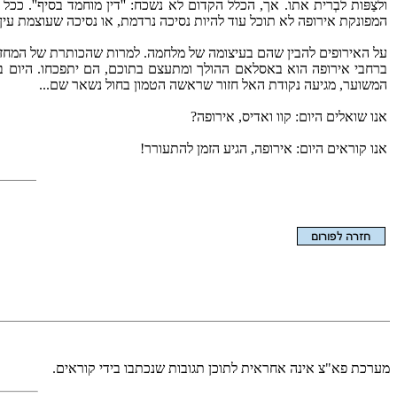
ולצַפּות לבְרית אתו. אך, הכלל הקדום לא נשכח: ''דין מוחמד בסיף''. ככ
המפונקת אירופה לא תוכל עוד להיות נסיכה נרדמת, או נסיכה שעוצמת עין 
על האירופים להבין שהם בעיצומה של מלחמה. למרות שהכותרת של המחזה כר
ברחבי אירופה הוא באסלאם ההולך ומתעצם בתוכם, הם יתפכחו. היום באיר
המשוער, מגיעה נקודת האל חזור שראשה הטמון בחול נשאר שם...
אנו שואלים היום: קוו ואדיס, אירופה?
אנו קוראים היום: אירופה, הגיע הזמן להתעורר!
הצגת המאמר בלבד
מערכת פא"צ אינה אחראית לתוכן תגובות שנכתבו בידי קוראים.