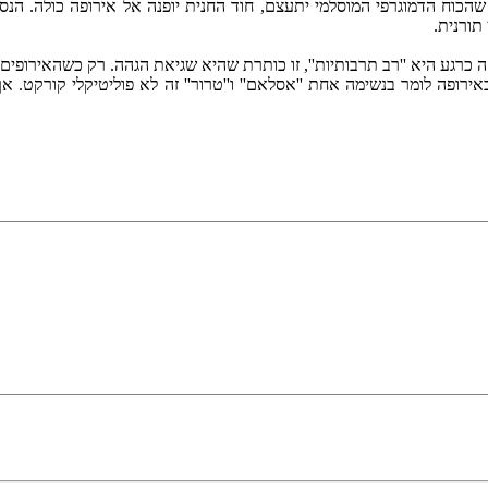
ל שהכוח הדמוגרפי המוסלמי יתעצם, חוד החנית יופנה אל אירופה כולה. הנס
תורנית.
גע היא ''רב תרבותיות'', זו כותרת שהיא שגיאת הגהה. רק כשהאירופים יקְ
ופה לומר בנשימה אחת ''אסלאם'' ו''טרור'' זה לא פוליטיקלי קורקט. אך 