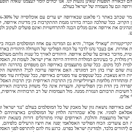
אורה תופעות שאינן נוגעות לנו. אנו יכולים לומר לעצמנו שאלה תופעות פּ
ירופה וגם על מעמדה של ישראל בעולם.
הנהירה של מוסלמים לאירופה הולכת
 הקרוב. ככל שהלכה וגברה בדורנו מגמת ההתקרבות בין מדינות אירופה, 
המנהיגים את אירופה אינם מגלים הבנה להתרחשויות ואינם פועלים לעקוב ולכַ
.
טורות ''שַארלי אבְּדו'', והיא גם המדינה עם אחוז המוסלמים הגבוה בי
ות אחרות. אם בעבר נהגו לדבר על הכוח הפוליטי של השדולה היהודית בארה'
ת, מדובר באיום על שלום אירופה. היהודים לאורך כל שנות גלותם מעולם
ארץ מולדת, כי בעיניהם המולדת היחידה הייתה ארץ ישראל. לעומת זה, האס
סלמית לכל מקום. ככל שהם מתעצמים באירופה הם מטפחים בהדרגה תחו
דינות שהם יצרו בהן רוב דמוגרפי. האִם אירופה ערוכה לכך? התחושה ה
היא נשאבת. ככל שנוסָפים עוד מסגדים באירופה, ככל שנולָדות עוד מפל
ומתחדדת מלחמת הציוויליזציות בין התרבות האירופית ובין תרבות האסל
דה בין הדת ובין הפוליטיקה, והנַצרוּת אינה כלי משחק בתרבות האירופ
ל חשיבות תרבותם הנגזרת ממנה. מול העמימות של רב תרבותיות אירופית,
 אלים.
אסלאם באירופה נושאת גוון של מאבק של כל המוסלמים בעולם ''נגד ישראל ו
סלאם לסוגיו. אין פלא שבהדרגה הלחץ של המוסלמים בארצותיהם למ
ישראל מתעצמת והולכת. האירופים שהיו מתורגלים דורות בשנאת יהודי
הם צועדים: הכוח הפוליטי האסלאמי יַפנה את חיציו הרעילים כלפיהם, 
ים לַיהודים בלבד, ולִמדינת ישראל בפרט. כרגע נוח להם להתרפס לפני האס