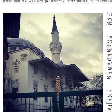
ְנים אירופיות ולחזור לסדר היום שלנו. אך מִשנה לְשנה מתחוור לכולנו
 ומתעצמת. ד''ר גיא בכור טען במאמר שכתב באתר ג'י פלאנט שבאירופה יש ערים עם אוכלוסייה של 30%-40%
קמה
מֵת
ותר
'ב,
 לא
לאם
שת
קשה
גות
אם.
ית.
 הם
בעד
ען
ם,
ככל
לאם