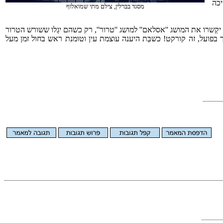
יכה
מסגד בברלין, צילם מתי שמואלוף
שרו את המושג ''אסלאם'' למושג ''טרור'', רק כשהם יגַלו ששורש הטרור
בפועל, זה קורקט! כשבַּת היענה עוצמת עין וטומנת ראש בחול זמן מעל