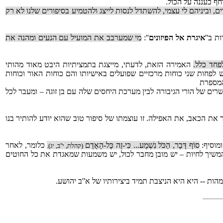
ף כעננה על הכול.
, וביניהם לי עצמי, להשתדל לנסות לייצג ולהטמיע בסיפורים שלנו לא רק
ת ב''
איגרת אל הפיזונים
'':
מי שמערבב את המועיל עם הנעים ומהנה את
פחד כלל.
האמירה הזאת, לדעתי, מייצגת בתמציתיות היבט מאוד מהותי
 לפחות שני כוחות מרכזיים שפועלים באישיותו והם כוחות האור וכוחות
המספרת
ים של הורי הגיבורה לבין מערכת היחסים שלה עם בן זוגה – ומעבר לכל
ת הכאב, את האפילה. זו עוצמתו של סיפור טוב שהוא יודע להותיר בנו
מוסיף:
סוֹף דָּבָר, הַכֹּל נִשְׁמָע... כִּי-זֶה כָּל-הָאָדָם
כלומר, לאחר
(קהלת, י''ב, יג).
המשיך לחיות – יש מובן מחבר לכול, יש משמעות שמאגדת את כל החוטים
הות -- היא היא הניצבת תמיד ביצירותיו של א''ב יהושע.