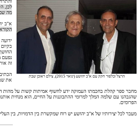
והתרחש
לכן, ה
מה שמר
א''ב י
הקורא 
ידועה 
בקיום 
החושך.
נפעם מ
זה אות
הכתיבה
הרצל ובלפור חקק עם א''ב יהושע (ינואר 2015), צילם ראובן שבת
את שבי
מחבר ספר קהלת בחכמתו העמוקה ידע לחשוף אמיתות קשות על מהות הקי
שהגבהנו עם שלמה המלך למרומי ההתבוננות על החיים, הוא מנחית אותנו
הפרומים.
מעבר לכל יצירותיו של א''ב יהושע יש רוח שמקשרת בין הדמויות, בין העלי