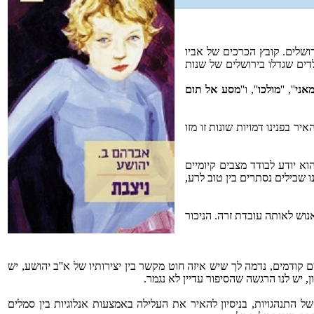
וב היהודי בירושלים. קובץ הכרכים של אביו
לדים שגדלו בירושלים של שנות
אני
'', ''
מולכו
'', ו''
מסע אל תום
ר בפנינו דמויות שונות זו מזו
וא יודע לבודד מצבים קיומיים
שבילים נסתרים בין טוב לרע,
נוש לאותה עובדת זרה. הניכור
ם קודמים, נדמה לך שיש איזה חוט מקשר בין יצירותיו של א''ב יהושע, יש
, יש לנו הרגשה שהסיפור עדיין לא נגמר.
של התנהגויות, בניסיון להאיר את העלילה באמצעות אנלוגיות בין סמלים