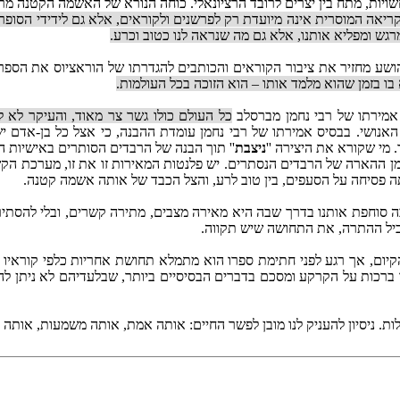
ויות, מתח בין יצרים לרובד הרציונאלי. כוחה הנורא של האשמה הקטנה מרח
קריאה המוסרית אינה מיועדת רק לפרשנים ולקוראים, אלא גם לידידי הסופרים
גש ומפליא אותנו, אלא גם מה שנראה לנו כטוב וכרע.
הושע מחזיר את ציבור הקוראים והכותבים להגדרתו של הוראציוס את הספרו
בו בזמן שהוא מלמד אותו – הוא הזוכה בכל העולמות.
אמירתו של רבי נחמן מברסלב
כל העולם כולו גשר צר מאוד, והעיקר לא ל
האנושי. בבסיס אמירתו של רבי נחמן עומדת ההבנה, כי אצל כל בן-אדם יש
 מי שקורא את היצירה ''
ניצבת
'' תוך הבנה של הרבדים הסותרים באישיות 
ן ההארה של הרבדים הנסתרים. יש פלנטות המאירות זו את זו, מערכת הקשר
ה פסיחה על הסעפים, בין טוב לרע, והצל הכבד של אותה אשמה קטנה.
 סוחפת אותנו בדרך שבה היא מאירה מצבים, מתירה קשרים, ובלי להסתיר א
ל ההתרה, את התחושה שיש תקווה.
ום, אך רגע לפני חתימת ספרו הוא מתמלא תחושת אחריות כלפי קוראיו ו
 ברכות על הקרקע ומסכם בדברים הבסיסיים ביותר, שבלעדיהם לא ניתן ל
לות. ניסיון להעניק לנו מובן לפשר החיים: אותה אמת, אותה משמעות, אותה מ