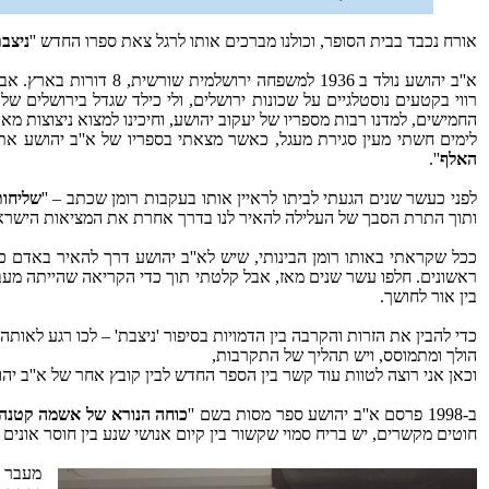
אורח נכבד בבית הסופר, וכולנו מברכים אותו לרגל צאת ספרו החדש ''
ניצב
א''ב יהושע נולד ב 1936 
רווי בקטעים נוסטלגיים על שכונות ירושלים, ולי כילד שגדל בירושלים ש
החמישים, למדנו רבות מספריו של יעקוב יהושע, וחיכינו למצוא ניצוצות מאו
לימים חשתי מעין סגירת מעגל, כאשר מצאתי בספריו של א''ב יהושע את
האלף
''.
לפני כעשר שנים הגעתי לביתו לראיין אותו בעקבות רומן שכתב – ''
שליחות
ותוך התרת הסבך של העלילה להאיר לנו בדרך אחרת את המציאות הישראל
ככל שקראתי באותו רומן הבינותי, שיש לא''ב יהושע דרך להאיר באדם כוח
ראשונים. חלפו עשר שנים מאז, אבל קלטתי תוך כדי הקריאה שהייתה מעב
בין אור לחושך.
כדי להבין את הזרות והקרבה בין הדמויות בסיפור 'ניצבת' – לכו רגע לאו
הולך ומתמוסס, ויש תהליך של התקרבות,
וכאן אני רוצה לטוות עוד קשר בין הספר החדש לבין קובץ אחר של א''ב יהו
ב-‏1998 פרסם א''ב יהושע ספר מסות בשם ''
כוחה הנורא של אשמה קטנה
חוטים מקשרים, יש בריח סמוי שקשור בין קיום אנושי שנע בין חוסר אונים 
מעבר ל