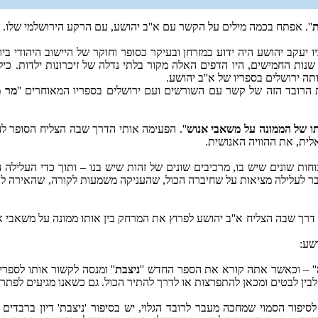
ת
''. אפתח בכמה מילים על הקשר עם א''ב יהושע, עם הרקע הירושלמי שלו.
למשפחה ירושלמית שורשית, 8 דורות בארץ. אביו יעקב יהושע היה ידוע כמזרחן ובעיקר כסופר וחוקר של הייש
ל שנות החמישים, היו הדפים האלה מקור בלתי נדלה של זיכרונות ילדות. כי
תה ירושלים בספריו של א''ב יהושע.
 הרובד הזה של קשר עם השורשים ועם ירושלים בספריו המאוחרים ''
מר מ
ו של הממונה על משאבי אנוש
''. הפעימה אותי הדרך שבה הצליח הסופר להאי
ית, את ההוויה האנושית.
ות שונים שיש בו, מרכיבים שונים של זהות שיש בנו – ותוך כדי העלילה ה
ר לעלילה מציאות על שחיברה הכול, שהעניקה משמעות לקורה, שהאירה לנו 
תה דרך שבה הצליח א''ב יהושע לפרוץ את המרחק בין אותו ממונה על משאבי א
שע:
'' – וכאשר אתה קורא את הספר החדש ''
ניצבת
'' ומנסה לקשור אותו לספרי
לבין לבטים ומכאן להתפרצות או לדרך להתיר הכול. גם כשאנו מגיעים לפתרון
סיפור הסמוי שמחכה מעבר לרובד הגלוי, יש בסיפור 'ניצבת' דיון ברבדים 