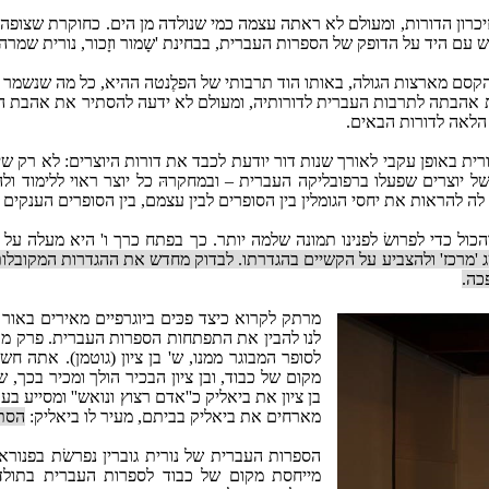
ין זיכרון הדורות, ומעולם לא ראתה עצמה כמי שנולדה מן הים. כחוקרת שצו
עם היד על הדופק של הספרות העברית, בבחינת 'שָמור וזָכור, נורית שמרה
י הקסם מארצות הגולה, באותו הוד תרבותי של הפלֶנטה ההיא, כל מה שנשמר
טת אהבתה לתרבות העברית לדורותיה, ומעולם לא ידעה להסתיר את אהבת 
 הלאה לדורות הבאים.
נורית באופן עקבי לאורך שנות דור יודעת לכבד את דורות היוצרים: לא רק 
ל יוצרים שפעלו ברפובליקה העברית – ובמחקרהּ כל יוצר ראוי ללימוד ול
 להראות את יחסי הגומלין בין הסופרים לבין עצמם, בין הסופרים הענקים ו
כול כדי לפרושׂ לפנינו תמונה שלמה יותר. כך בפתח כרך ו' היא מעלה על
'מרכז' ולהצביע על הקשיים בהגדרתו. לבדוק מחדש את ההגדרות המקובלות
כה.
מרתק לקרוא כיצד פכּים ביוגרפיים מאירים באור 
לנו להבין את התפתחות הספרות העברית. פרק מרת
לסופר המבוגר ממנו, ש' בן ציון (גוטמן). אתה 
מקום של כבוד, ובן ציון הבכיר הולך ומכיר בכ
בן ציון את ביאליק כ''אדם רצוץ ונואש'' ומסייע ב
מארחים את ביאליק בביתם, מעיר לו ביאליק:
הסתד
הספרות העברית של נורית גוברין נפרשׂת בפנורא
מייחסת מקום של כבוד לספרות העברית בתולדות 