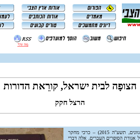
מה זה?
הצופָה לבית ישראל, קורֵאת הדורות
הרצל חקק
'', ה-ו (הוצאת גוונים, תשע''ה 2015) – כרכי מחקר
 אגודת הסופרים העברים. אלה דברי