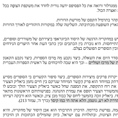
פה ממגדלור ורואה את כל הפסיפס ידעה נורית לחדד את משקפת הצופָה בכל
 ואצרה הכול.
 וזָהר בתרמיל הקסם של מורשת הדורות.
הארץ השופעת מכתיבתה. השליטה שלה במקורות היהודיים לאורך הדורות
שיש במחקריה הדגשה של היסוד הביוגראפי ביצירתם של משוררים וסופרים,
התייחסות. היא נוברת בין הכתבים ובין כתבי העת אחר היוצרים הנידחים
בין הסופרים הפועלים בצִלם.
 סדר היום את השאלה, כיצד נקבע מה מֶרכּז הספרות, כיצד נקבע הקאנון
 של מרכז ושוליים
– וכך היא שבה לוויכוחים על ראשית הספרות העברית
יקרוֹת פרקים מיצירות הסופרים, כיצד סיפור הקשרים בי הסופרים מסייע
ק במיוחד הוא פרק הַקֶשר המיוחד שנרקם בין חיים נחמן ביאליק הצעיר
חש את רוח התקופה, את המפנה שחל כאשר ביאליק הצעיר הולך וכובש לו
ך, שהמשורר הצעיר תופס את עמדת ההנהגה. בפגישותיהם הראשונות מתאר
עדו. ביאליק זוכה בהמשך ליחס של כבוד מבן ציון, וכאשר הוא ורבקה רעייתו
רת לא רע, גוטמן, הלא אתה חי כמו קיסר
(כרך ה', עמוד 213).
מה, נפרשת כדרמה. הזיכרון התרבותי הוא אבן היסוד של מחקריה, והיא
הציונות, ובתולדות עם ישראל, כיוון שהמילים הכתובות הן הזיכרון