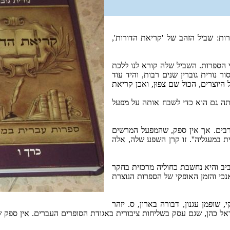
ות: שביל הזהב של 'קריאת הדורות',
ני הספרות. השביל שלה קורא לנו ללכת
ר נורית גוברין שנים רבות, והיד עוד
 היוצרים, הכול שם צפוּן, ואכן קריאת
ודתה גם הוא כדי לשבח אותה על מפעל
 רבים. אך אין ספק, שהמפעל המרשים
 במעגליה''. זו קרן השפע שלה, אלה
ביב והיא נחשבת כחוליה מרכזית בחקר
נכי והזמן האופקי של הספרות הנוצרת
 שופמן עגנון, דבורה בארון, ס. יזהר
ל כהן, שגם עסק בשליחות ציבורית באגודת הסופרים העברים. אין ספק שהכּ