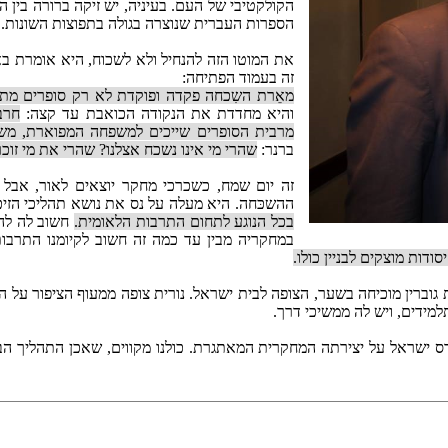
הקולקטיבי של העם. בעיניה, יש זיקה ברורה בין
הספרות העברית שנוצרה בגולה בתפוצות השונות.
את המוטו הזה להנחיל ולא לשכוח, היא אומרת בא
זה בעמוד הפתיחה:
מאֵרת השִכחה פקדה ופוקדת לא רק סופרים מת
והיא מחדדת את הנקודה הכואבת עד קצה:
חרב
מרבית הסופרים שייכים למשפחה המפוארת, מש
ברנר:
שהרי מי אינו נשכח אצלנו? שהרי את מי זוכ
זה יום שמח, כשכרכי מחקר יוצאים לאור, אבל צ
ההשכּחה. היא מעלה על נס את נושא תהליכי הזיכ
בכל הנוגע לתחום התרבות הלאומית.
חשוב לה להש
במחקריה מבין עד כמה זה חשוב לקיומנו התרבו
ודות מוצקים לבניין כולו.
ת גוברין מוכיחה בשער, הצופה לבית ישראל. נורית צופה ממעוף הציפור על 
מידים, ויש לה ממשיכי דרך.
 בפרס ישראל על יצירתה המחקרית המאתגרת. כולנו מקווים, שאכן התהליך הב