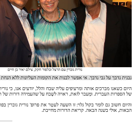
נורית גוברין עם הרצל ובלפור חקק, צילם יאיר בן חיים
נבנית נדבך על גבי נדבך. אי אפשר לבנות את הקומות העליונות ללא הנחת יס
היום כשאנו מברכים אותה ומרעיפים עליה שבח והלל, יודעים אנו, כי נורי
של הספרות העברית. ומֵעבר לזאת, ראויה לשֶבח על שהעמידה דורות של תל
והיום חשוב גם לומר בקול גלוי: זו השעה לעטֵר את פרופ' נורית גוברין
הבאות, אולי בשנה הבאה. קריאת הדורות מחייבת.