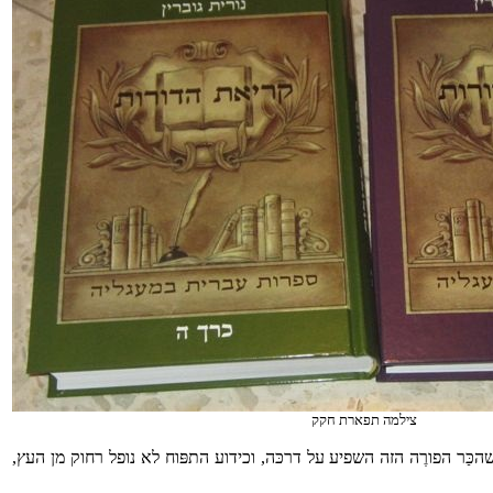
צילמה תפארת חקק
ַר הפורֶה הזה השפיע על דרכּה, וכידוע התפּוח לא נופל רחוק מן העץ,