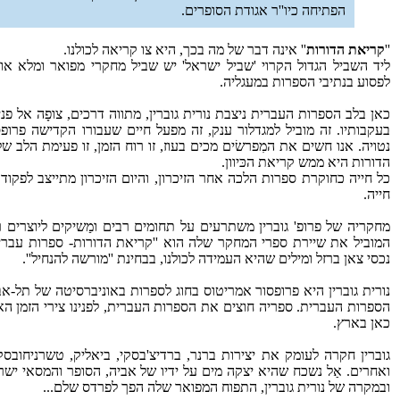
הפתיחה כיו''ר אגודת הסופרים.
''
קריאת הדורות
'' אינה דבר של מה בכך, היא צו קריאה לכולנו.
ליד השביל הגדול הקרוי 'שביל ישראל' יש שביל מחקרי מפואר ומלא אור
לפסוע בנתיבי הספרות במעגליה.
כאן בלב הספרות העברית ניצבת נורית גוברין, מתווה דרכים, צופָה אל פ
בעקבותיו. זה מוביל למגדלור ענק, זה מפעל חיים שעבורו הקדישה פרופסו
נטויה. אנו חשים את המִפרשׂים מכים בעוז, זו רוח הזמן, זו פעימת הלב של
הדורות היא ממש קריאת הכּיוון.
כל חייה כחוקרת ספרות הלכה אחר הזיכרון, והיום הזיכרון מתייצב לפק
חייה.
מחקריה של פרופ' גוברין משתרעים על תחומים רבים ומַשיקים ליוצרים
המוביל את שיירת ספרי המחקר שלה הוא ''קריאת הדורות- ספרות עברית
נכסי צאן ברזל ומילים שהיא העמידה לכולנו, בבחינת ''מורשה להנחיל''.
נורית גוברין היא פרופסור אמריטוס בחוג לספרות באוניברסיטה של תל-א
הספרות העברית. ספריה חוצים את הספרות העברית, לפנינו צירי הזמן הא
כאן בארץ.
גוברין חקרה לעומק את יצירות ברנר, ברדיצ'בסקי, ביאליק, טשרניחובסקי,
ואחרים. אַל נשכח שהיא יצקה מים על ידיו של אביה, הסופר והמסאי ישרא
ובמקרה של נורית גוברין, התפוח המפואר שלה הפך לפרדס שלם...