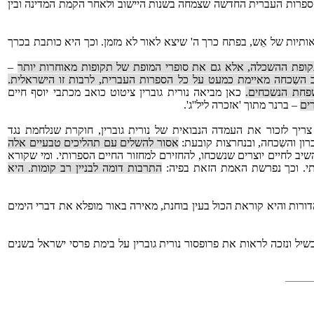
 הספרות העברית החדשה שצמחה בשנות היישוב ולאחר הקמת המדינה ובין
ותיות של אֵש, בפתח כרך ה' שיצא לאור לא מזמן. וכך היא כותבת בכרך
קופת ההשכלה, אלא גם את סופרי המופת של תקופות מאוחרות יותר
–
 השִכחה מאיימת כמעט על כל הספרות העברית, לרבות זו הישראלית.
פחת הנשכחים.
כאן מביאה נורית גוברין ציטוט כואב מכתבי יוסף חיים
רים
– ברנר מתוך 'אזכרה ליל''ג'.
ריך לזכור את העמדה הנבואית של נורית גוברין, חוקרת שנלחמת נגד
רון והשִכחה, ובנחרצות קובעת:
אסור להשלים עם תהליכים טבעיים אלה
יב לחיים יוצרים שנשכחו, להחזירם למחזור החיים הספרותי. ומי שקורא
תי. וכך נפרשת האמת הזאת בפיה:
התרבות דומה לבניין רב קומות. היא
הדורות והיא קוראת הכול בעין בוחנת, מאירה באור מופלא את דברי הימים
שיל ונזכה לראות את פרופסור נורית גוברין על בימת פרסי ישראל בשנים