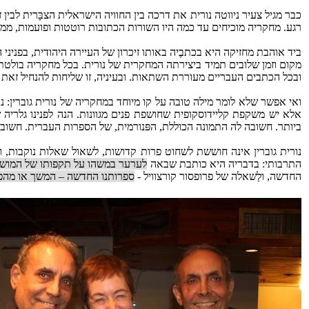
כבר מגיל צעיר ניווטה נורית את דרכה בין החוויה הישראלית הצבָּרית לב
רגע. מחקריה מוכיחים עד כמה היו השורות הכתובות רוטטות ופועמות, ממש 
ביד אוהבת מחזיקה היא בכתבֶיה באותו זיכרון של העיירה היהודית, בפנינ
מקום וזמן שלובים תמיד ביצירתה המחקרית של נורית. בכל מחקריה בול
ובכל הכתבים העבריים מעוררת השתאות. ובעיניה, זו שליחות להנחיל זאת
ואי אפשר שלא לומר מילה טובה על קו מיוחד במחקריה של נורית גוברין: 
אלא יש משקפת קליידוסקופית שחושפת פנים מגוונות. הנה לפנינו גלריה ש
ביותר. חשובה לה התמונה הכוללת, הפּנורמית, של הספרות העברית. חשוב לה
נורית גוברין אינה חוששת לשחוט פרות קדושות, לשאול שאלות נוקבות, וה
התרבותי: בדבריה היא כותבת שבאה
לערער במשהו על תקפותו של המושג 
החדשה, ולַשאלה של פרופסור קורצוויל -
ספרותנו החדשה – המשך או מהפ