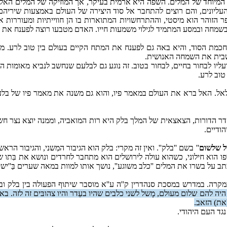
מיוחד של המלים. השפה היא ארמית בעיקר, אך המוזיקה של המלים האלה
עליונים, והם רוצים להתחבר אל סוד היצירה של העולם באמצעות שיריהם.
ר הזוהר הוא מיסטי, וההתרחשויות המתוארות בו הן חווייתיות ומעוררות 
בשמחה ובמסע המתמיד לגילוי משמעות חייו. האדם מטבעו רוצה לפענח את ס
מת הסוד, והיא באה גם לפענח את המתח הקיים בעולם בין טוב לרע. מת
שבית את השמחה האנושית.
עליו לבחור בחיים, לבחור בטוב. זה נוגע גם לבלעם שנחשב לנביא מאומות 
טוב לרע.
ל. האל ברא את העולם במאמר פיו, והוא גם משנה את מאמר פיו של בל
דר הדורות, הצאצאית של המלך בלק היא רות המואביה, וממנה יוצא נצר חשו
ודיים.
ל שלשום
'' בשם ''בלק''. ואין זה מקרי: בלק הוא הגיבור המִשני, והגיבור הראשי
 הוא חילוני, כשהוא עולה לירושלים הוא מתחבר לחרדים ונושא את בִּתו ש
תב על בשרו את המלים ''כלב משוגע'', נושך אותו למוות במאה שערים בַּ''ישיב
 במקרה. במדרש במסכת סנהדרין ק''ה ע''א מוסבר שיתוף הפעולה בין בלק 
היה להם שלום מעולם, מָשל לשני כלבים שהיו בעֵדר והיו צהובּים זה לזה. ב
(את) הזאב.
גד העם היהודי.