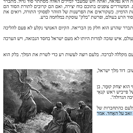
 היא נפלאה, ואתה חש שמעבר למילים האלה מסתתר סוד גדול. מתברר
 המשוררים צופנים בתוכם כוח יצירה, ואם הם קרובים לתורת הסוד הם
את הדמיון. כשקוראים את הפרשנות של הזוהר לפסוקי התורה, רואים את
וד הרע בעולם, ופרשת ''בלק'' עוסקת במלחמה ברע.
ברר שהרע הוא חלק מן הבריאה. הקיום האנושי נקלע לא פעם להליכה
העולם, איש שזכה למרות היותו לא מעם ישראל בחסד הנבואה, ויש הערכה
עם מקללה לברכה. בלעם רוצה לעשות רע כדי לשרת את המלך. בלק הוא
ב: דוד מלך ישראל,
 הוא יצחק קוּמֶר, בן
ל פייביש ראש קנאֵי
ה הגדולה''.
ובלעם כהתחברות של
א זאב על האֶחד. אמר