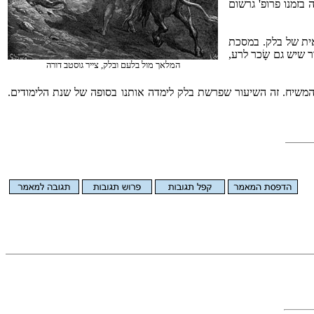
בזמנו פרופ' גרשום
אית של בלק. במסכת
שיש גם שָׂכר לרע,
המלאך מול בלעם ובלק, צייר גוסטב דורה
לך המשיח. זה השיעור שפרשת בלק לימדה אותנו בסופה של שנת הלימודים.