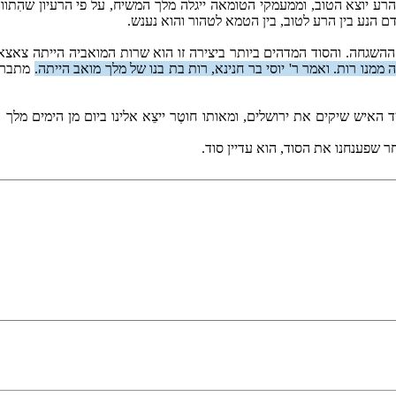
ע יוצא הטוב, וממעמקי הטומאה ייגלה מלך המשיח, על פי הרעיון שהִתווה 
ם הנע בין הרע לטוב, בין הטמא לטהור והוא נענש.
ד ההשגחה. והסוד המדהים ביותר ביצירה זו הוא שרות המואביה הייתה צאצ
ממנו רות. ואמר ר' יוסי בר חנינא, רות בת בנו של מלך מואב הייתה.
מתברר 
ד האיש שיקים את ירושלים, ומאותו חוטֶר ייצֵא אלינו ביום מן הימים מ
 שפענחנו את הסוד, הוא עדיין סוד.