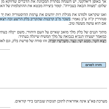
אך באופן דיאלקטי, יש השגחה נסתרת המכַוונת את הדברים שדווקא מן הר
שלום: ''מצווה הבאה בעבירה''. קוּמר ביצירה מבטא את ההתגלמות של האד
ואנו שקראנו ולמדנו את מגילת רות יודעים את עָרמת ההיסטוריה ואת יַ
סנהדרין ק''ה ע''ב נאמר:
בשכר מ''ב קרבנות שהִקריב בלק הרשע זכה ויצאה 
אם הוא עושה מעשׂה טוב.
מתוך הגֵנים של בלק מלך מואב שאִיים על העם היהודי, משם ייגָלה בעתי
כמאמר ישעיהו הנביא בנבואה על מלך המשיח שייגלה בעתיד:
וְיָצָא חֹטֶר, מִגֵּזַע יִשָׁי; וְנֵצֶר, מִשָּׁרָשָׁיו יִפְרֶה.
זהו סודה של פרשת בלק, וגם לאחר
הצגת המאמר בלבד
מערכת פא"צ אינה אחראית לתוכן תגובות שנכתבו בידי קוראים.