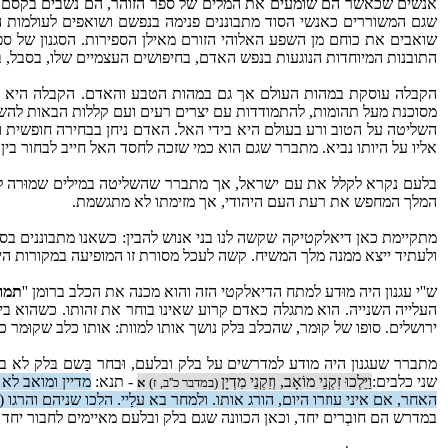
אנשים שכאשר הם שומעים את המלים של ספר הזוהר, הם נשבים בקסם ה
שגם המשוררים כאנשי הסוד מתבוננים פנימה בנפשם ושואפים לעולמות ה
שואבים את כוחם מן השפע האלוהי הזורם מאילן הספירות. הסגנון של ספ
התובנות המיוחדות הנוגעות בנפש האדם, בחיפושים העצמיים שלו, בסבל, 
הקבלה עוסקת במהות העולם אך גם במהות הטבע והאדם. הקבלה היא חכ
מסוכנת מעל תהומות, להתמודדות עם יצרים רעים ועם קללות הבאות לה
השליטה על הטוב ורע בעולם היא בידי האל. האדם ניחן בבחירה חופשית ו
אליו על היותו נביא. מתברר שגם הוא כמי שזכה לחסד האל חייב לבחור בין 
בלעם נקרא לקלל את עם ישראל, אך מתברר שהשליטה במילים שמוּרה לא
המלך המחפש את רעת העם היהודי, אך מזימתו לא מתגשמת.
מתקיימת כאן דיאלקטיקה שקשה לנו בני אנוש להבין: כשאנו מתבוננים בס
ולעתיד ייצא ממנה מלך המשיח. קשה לעכל מסורת זו המופיעה במקורות היה
ש''י עגנון היה מוּדע למתח הדיאלקטי הזה והוא מכנה את הכלב ברומן ''
תמו
העלייה השנייה. הוא מתגלה כאדם קרוע שאינו בוחר את זהותו. כשהוא ביפו
ירושלים. סופו של קוּמר, שהכלב בּלק נושך אותו למוות: אותו כלב שקוּמר כ
מתברר שעגנון היה מודע למדרשים על בלק ובלעם, וּבחר בַּשם בּלק לא
שני כלבים:
וַיֵּלְכוּ זִקְנֵי מוֹאָב, וְזִקְנֵי מִדְיָן
- תנא:
מדיין ומואב לא 
(במדבר כ''ב, ז)
א
האחר, אם איני עוזרו היום, הורג אותו. ולמחר בא עלַיי. הלכו שניהם והרגו 
במדרש הם חובְרים יחד, וכאן הכוונה שגם בלק ובלעם מאיימים לחבור יחד נ