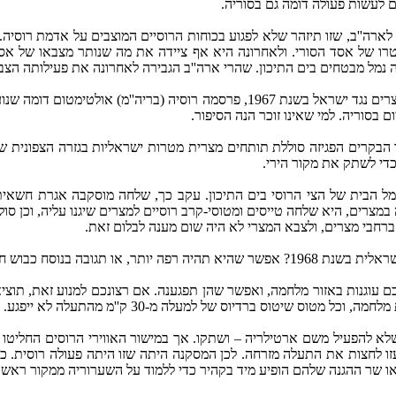
ם לעשות פעולה דומה גם בסוריה.
 לארה''ב, שזו תיזהר שלא לפגוע בכוחות הרוסיים המוצבים על אדמת רוסי
רו של אסד הסורי. ולאחרונה היא אף ציידה את מה שנותר מצבאו של אסד
ל מבטחים בים התיכון. שהרי ארה''ב הגבירה לאחרונה את פעילותה הצבא
מסתבר שאכן ההיסטוריה חוזרת על עצמה. גם במלחמת ההתשה שיזמה מצרים נגד ישראל 
בסוריה. למי שאינו זוכר הנה הסיפור.
 באחד הבקרים הפגיזה סוללת תותחים מצרית מטרות ישראליות בגזרה הצפונ
די לשתק את מקור הירי.
מל הבית של הצי הרוסי בים התיכון. עקב כך, שלחה מוסקבה אגרת חשאית 
 במצרים, היא שלחה טייסים ומטוסי-קרב רוסיים למצרים שיגנו עליה, וכן סו
רחבי מצרים, ולצבא המצרי לא היה שום מענה לבלום זאת.
קרים. כיצד הגיבה אז ישראל?
 עוגנות באזור מלחמה, ואפשר שהן תפגענה. אם רצונכם למנוע זאת, תוצי
עלה מ-‏30 ק''מ מהתעלה לא ייפגע. מטוס שיכנס לתחום המלחמה, מבחינתה של ישראל הוא בר פיגוע.
העזו לחצות את התעלה מזרחה. לכן המסקנה היתה שזו היתה פעולה רוסית. כ
ו שר ההגנה שלהם הופיע מיד בקהיר כדי ללמוד על השערוריה ממקור ראשון