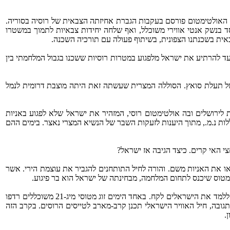
ה. האולטימטום פורסם בעקבות הגברת אחיזתה הצבאית של רוסיה בסוריה.
 בנשק אנטי אווירי משוכלל, ואף שלחה יחידות צבאיות לתמוך במשטרו
ית בשכנתנו הצפונית, בשיתוף פעולה עם תורכיה השכנה.
בשנת 1967, פרסמה רוסיה (בריה''מ) אולטימטום דומה שנועד להרתיע את ישראל מלפגוע במטרות רוסיות ששכנו בגבול המלחמתי בין
ית של תעלת סואץ. הסוללה המצרית שעשתה זאת היתה מוצבת דרומית לנמל
לירושלים ובה אולטימטום רוסי, המזהיר את ישראל שלא לפגוע באניות
ללות נ.מ., מתוך היענות לזעקות השבר של הנשיא המצרי נאצר. בימים ההם
או את האניות משם. והורה לחיל התותחנים להגביר את עוצמת הירי. אשר
במישור הימי הרוסים קבלו את האולטימטום הישראלי, הם הורו למצרים שלא להפעיל משם ארטילריה – ושתקו. אך במישור האווירי הרוסים החליטו ללמד את הישראלים לקח. באחד הימים זוג מטוסי מיג-‏21 משוכללים רדפו
תגובה, חיל האוויר הישראלי תכנן קרב-מארב לטייסים הרוסים. בקרב הזה
.