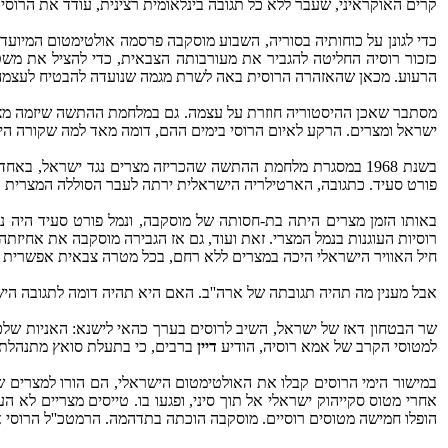
קרים האוקראיני, שעבר ללא כל תגובה בינלאומית רצינית, עודד את הרוסי
כדי לגונן על כוחותיה בסוריה, השבוע מוסקבה פרסמה אולטימטום המיועד
כזכור רוסיה החליטה להגביר את מעורבותה הצבאית, כדי להציל את משט
הרעוע. מכאן שהאזהרה הרוסית באה לשרת מגמה שנועדה להבטיח לעצמה נמ
ישראל ומצרים. הרקע לאיום הרוסי בימים ההם, דומה מאד למה שקורה היום 
בשנת 1968 במסגרת מלחמת ההתשה שהכריזה מצרים נגד ישראל,
פורט סעיד. כתגובה, הארטילריה הישראלית ירתה לעבר הסוללה המצרית כ
באותו הזמן מצרים היתה בת-חסותה של מוסקבה, ונמל פורט סעיד היה נ
רוסיות העוגנות בנמל המצרי. זאת ועוד, גם אז הגבירה מוסקבה את אחיזתה
חיל האוויר הישראלי היכה במצרים ללא רחם, בכל מטרה צבאית אפשרית ב
אבל מענין מה תהיה תגובתה של ארה''ב. האם היא תהיה דומה לתגובה הישראלית בשנת 1968? אפשר שהיא תהיה רפה יותר, או תגובה בנוסח כבוש חצי האי 
שר הבטחון דאז של ישראל, השיב לרוסים בערך כהאי לישנא: האניות שלכם
למטוסי הקרב של אמא רוסיה, הודיע
דיין
ברבים, כי בתעלת סואץ מתנהלת מלחמה, וכל מטוס שיטוס ברדיוס של למ
אחרי מטוס סקייהוק ישראלי אל תוך סיני, ופגעו בו. טייסים מצריים לא 
הופלו חמישה מטוסים רוסיים. מוסקבה הוכתה בתדהמה. הרמטכ''ל הרוסי א