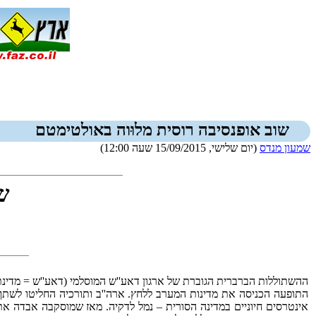
שוב אופנסיבה רוסית מלוּוה באולטימטם
שמעון מנדס
(יום שלישי, 15/09/2015 שעה 12:00)
ש
ההשתוללות הברברית הגוברת של ארגון דאע''ש המוסלמי (דאע''ש = מדינת
התופעה הכניסה את מדינות המערב ללחץ. ארה''ב ותורכיה החליטו לשתף פע
אינטרסים חיוניים במדינה הסורית – נמל לדקיה. מאז שמוסקבה אבדה את