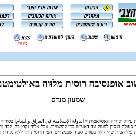
מה זה?
וב אופנסיבה רוסית מלוּוה באולטימטם
שמעון מנדס
 עירק וסוריה האסלאמית = الدولة الإسلامية في العراق والشام) בסוריה
ולה בנסיון לפעול נגד דאע''ש כדי להשמידו. אבל אליה וקוץ בה, לבד משת
 נמל הבית שהיה לה בפורט סעיד שבמצרים, הצי הרוסי נותר ללא נקודת אח