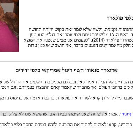
לפי פולארד
נהגות נקמנית, וקשה שלא לומר זאת בקול: הייתה תחושה
לאורך כל השנים שהייתה מידה של אנטישמיות ביחס האמריקאים לפולארד. ראש ה-CIA לשעבר ג'ימס ולסי אמר זאת בגלוי: הוא טען
שאמריקה מתנהגת כלפי פולארד בצורה אנטישמית. הוא חתם על תמיכה בשחרור פולארד (2014). ''לפעמים אני מציע שנשנה את המוצא
ל חלק מהאמריקנים הנוגעים בדבר, אני חושב שיש כאן עדות
אדוארד סנאודן חשף ריגול אמריקאי כלפי ידידים
ודיים של הביון האמריקאי, ובכללם מסמכים החושפים את הריגול של ארה''
יקאים ברחבי העולם, אך מתברר שהאמריקאים התבצרו בעמדתם, וגם הנשיא
ים האחרונות הייתה התעוררות בארה''ב למען פולארד. ראש ה-CIA לשעבר מייקל היידן קרא לשחרר את פולארד. 
 נתניהו
, אמר:
אין שיחה שאני קיימתי בבית הלבן שהנושא שלו לא עלה, וכך 
 פיקרינג, קראו לארצם להתיר את הרצועה ולנהוג במידת החסד כלפי פולא