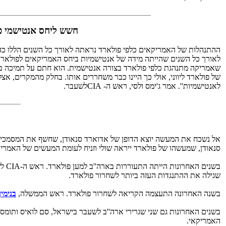
חשש ליחס אנטישמי כ
ההתנהלות של האמריקאים כלפי פולארד נראתה לאורך כל השנים הללו כהת
של פולארד ליווני, אולי כך היינו כבר משחררים אותו. בחלק מהמקרים, אצ
לאנטישמיות''. אמר ג'ימס ולסי, ראש ה- CIAלשעבר.
אל נשכח את המעשה יוצא הדופן של אדוארד סנאודן, שחשף את המסמכים הס
סנאודן, שמעשהו של פולארד ייראה שולי וזניח לעומת המעשים של האמר
בשנ
שגילה את ההתנגדות העזה ביותר לשחרור פולארד.
בשנה האחרונה התעצמה הקריאה לשחרור פולארד. ראש הממשלה,
בנימין
בשנים האחרונות גם שני שגרירי ארה''ב לשעבר בישראל, סם לואיס ותומס
האמריקאי.