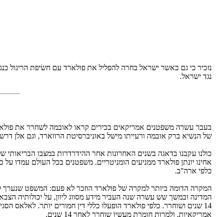
נזכיר כי גם כאשר ישראל בחרה להפליל את פולארד עם חשׂיפת הריגול כנ
נגד ישראל.
בעבר עשרה משפטנים אמריקאים בכירים קראו לאובמה לשחרר את פולארד,
של הנשיא ברק אובמה ורעייתו מישל באוניברסיטת הרווארד, וגם אלן דרשו
כולנו עקבנו בדאגה בשנים האחרונות אחר ההידרדרות במצבו הבריאותי של
אחינו יונתן פולארד ממניעים הומניטריים. משפטנים בכל העולם עמדו על 
כלפי ארה''ב.
המקרה הדומה ביותר למקרה של פולארד הוזכר לא פעם: המשפט שנערך לא
המדינה ובמשך שש עשרה שנה העביר מידע מסווג ליוון, על יכולותיה הצבאי
14 שנים ושוחרר. כלפי פולארד הופעלו כללי דין חמורים יותר. לאלאס הס
אמריקאיות, ולמרות חומרת מעשיו שוחרר לאחר 14 שנים.