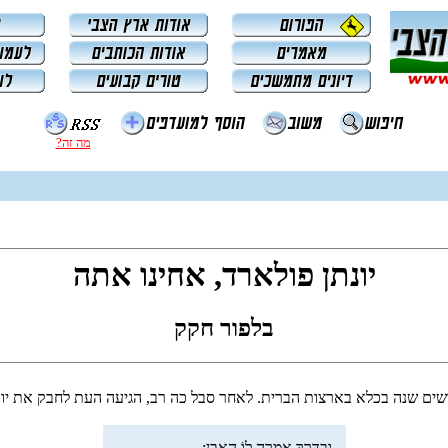
מה זה?
יונתן פולארד, אחינו אתה
בלפור חקק
שים שנה בכלא בארצות הברית. לאחר סבל כה רב, הגיעה העת לחבק את יונתן
וּבַדֶּרֶךְ אָמְרָה לוֹ הָאֶבֶן: