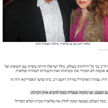
בלפור חקק עם אן פולארד, צילמה תפארת חקק
ב נגד כל ידידותיה בעולם, כולל ישראל! הייתה ציפייה עם חשיפתו של
 אובמה לא הסתיר את קשיחותו ואת התנגדותו לשחרור פולארד.
כך גם האדמיראל בדימוס נורמן הייז: עמדת האדמירל עוררה רושם רב, כיוון שהצי האמריקאי היה זה
גם הפעם. אני מקווה שנצליח בסוף להביא אותו הביתה.
רד. מכל העולם נשמעה זעקה לחלץ את פולארד מבית הכלא הפדרלי