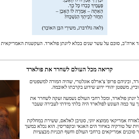
פְּעָמֶיךָ כָּבְדוּ כָּל כָּךְ.
הַאַתָּה – אָמְרָה לוֹ הָאֶבֶן –
תַּחֲזֹר לְבֵיתְךָ הַנִּשְׁכָּח?
(לאה גוֹלדבּרג, משירֵי הבֵּן האוֹבֵד)
גד ארה''ב, סוכּם על עשר שנים בכלא ליונתן פולארד. העקשנות האמריקאית
קריאה מכל העולם לשחרר את פולארד
 וביניהם פרופ' צ'ארלס אוגלטרי, שהיה המורה למשפטים
ביץ, משפטן יהודי ידוע שידוע בקרבתו לאובמה.
 יונתן פולארד, ומכל רחבי העולם נשמעה זעקה לשחרר את
כך עד כמה העונש לפולארד היה בלתי מידתי לעבירה שעבר
זרח אמריקאי ממוצא יווני, סטיבן לאלאס, ששירת במחלקת
ות של טורקיה באיזור הים האגאי ובקפריסין. הוא נכלא במשך
גיר סוכנים אמריקאים ברחבי העולם וחשף תכניות מבצעיות