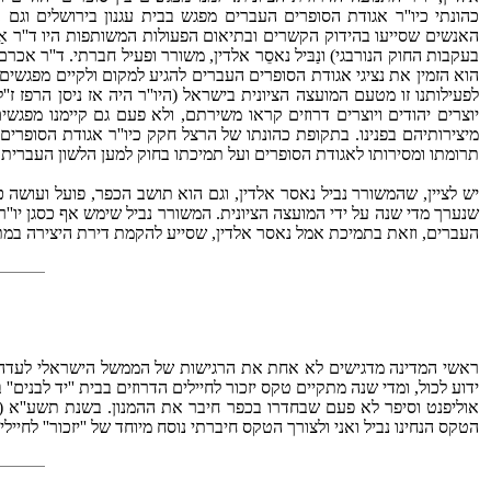
כהונתי כיו''ר אגודת הסופרים העברים מפגש בבית עגנון בירושלים וגם
האנשים שסייעו בהידוק הקשרים ובתיאום הפעולות המשותפות היו ד''ר אַכ
בעקבות החוק הנורבגי) ונַבּיל נאסֵר אלדין, משורר ופעיל חברתי. ד''ר אכר
הוא הזמין את נציגי אגודת הסופרים העברים להגיע למקום ולקיים מפגשים מ
לפעילותנו זו מטעם המועצה הציונית בישראל (היו''ר היה אז ניסן הרפז ז'
יוצרים יהודים ויוצרים דרוזים קראו משירתם, ולא פעם גם קיימנו מפגשי
מיצירותיהם בפנינו. בתקופת כהונתו של הרצל חקק כיו''ר אגודת הסופרי
תרומתו ומסירותו לאגודת הסופרים ועל תמיכתו בחוק למען הלשון העברית.
יש לציין, שהמשורר נביל נאסר אלדין, וגם הוא תושב הכפר, פועל ועושה כ
העברים, וזאת בתמיכת אמל נאסר אלדין, שסייע להקמת דירת היצירה במתחם ''
ראשי המדינה מדגישים לא אחת את הרגישות של הממשל הישראלי לעדה הד
ידוע לכול, ומדי שנה מתקיים טקס יזכור לחיילים הדרוזים בבית ''יד לבנים'' 
הטקס הנחינו נביל ואני ולצורך הטקס חיברתי נוסח מיוחד של ''יזכור'' לחי