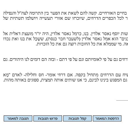
א בחיים האזרחיים. קשה להם לשאת את הפער בין התרומה לצה''ל והנפילה
ר לכל הכפרים הדרוזים, שיוכרזו שם אזורי תעשייה ויושלמו תשתיות של
אשות יוסף נאסר אלדין. בנו, כרמל נאסר אלדין, היה יו''ר מועצת דאלית אל
ים'' הוא אמל נאסר אלדין (לשעבר חבר כנסת), ששָכַל את בנו ואת נכדו
ה. מי שממלא את כל החובות רוצה גם את כל הזכויות.
ים גם על פי לאומיותם וגם על פי דתם - ובזה הם דומים לנו היהודים. גם
ח עם הדרוזים מתחיל בקפה. אם דרוזי אומר- חס וחלילה- לאדם ''מָא
 וזה גם המפגש בינינו לבינם, כי אנו שותים אותה תמצית, ספוגים באותה מהות.