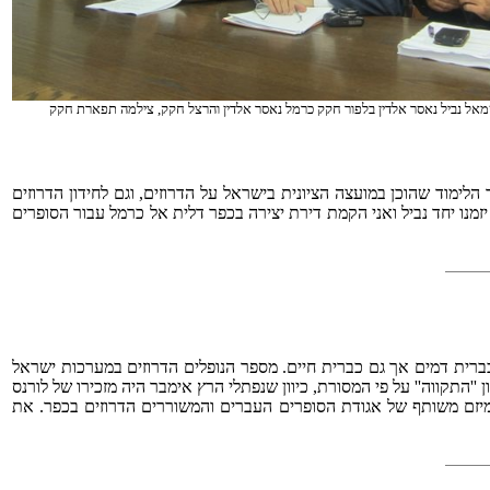
מאל נביל נאסר אלדין בלפור חקק כרמל נאסר אלדין והרצל חקק, צילמה תפארת חקק
הלימוד שהוכן במועצה הציונית בישראל על הדרוזים, וגם לחידון הדרוזים
סגן יו''ר אגודת הסופרים העברים בשנים 2009-2007, בתקופת כהונתי כיושב ראש. יזמנו יחד נביל ואני הקמת דירת יצירה בכפר דלית אל כרמל עבור הסופרים
רית דמים אך גם כברית חיים. מספר הנופלים הדרוזים במערכות ישראל
ון ''התקווה'' על פי המסורת, כיוון שנפתלי הרץ אימבר היה מזכירו של לורנס
ם ודרוזים טקס יזכור לחיילים הדרוזים כמיזם משותף של אגודת הסופרים העברים והמשוררים הדרוזים בכפר. את