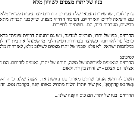
בניו של יתרו מצפים לשוויון מלא
צריך לזכור, שהשירות הצבאי של הצעירים הדרוזים יוצר ציפיות לשוויון מל
עם היציאה לחיים האזרחיים. הציבור הדרוזי מצפה, שייקָבעו תכניות מתא
כבישים, מערכות ביוב, וגם...תשתיות לתיירות.
הדרוזים, בניו של יתרו, תורמים למדינה, ויש גם ''תנועה דרוזית ציונית'' בר
כרמל עד לאחרונה, כשניצח בבחירות רפיק חלבי. מי שמנהל את בית ''יד לבנ
במלחמות ישראל. לא פלא שבניו של יתרו מצפים לשילוב מלא, לאזרחות מלא
לסיכום:
הדרוזים הנאמנים למורשתו של משה, חותנו של יתרו, נאמנים לזהותם. הם דרוז
אצלנו, גם אצלם - יש זהות בין דת ולאום.
חשוב להדגיש: אנחנו שותים מאותו טס נחושת את הקפה שלנו. כי הדו-שי
בַּשרבּש קַהווַתַכְּ'', אין שׂיח יותר! השׂיח מתחיל באותו קפה, בקִרבת נפש.
הדרוזים, בניו של יתרו, הם כוס הקפה שלנו...