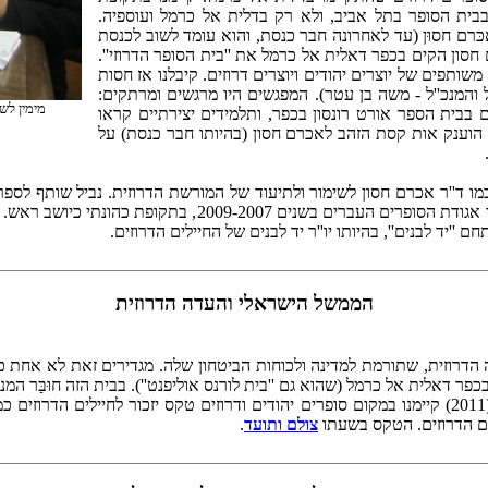
 בבית הסופר בתל אביב, ולא רק בדלית אל כרמל ועוספיה.
ּרם חסוּן (עד לאחרונה חבר כנסת, והוא עומד לשוב לכנסת
ם חסון הקים בכפר דאלית אל כרמל את ''בית הסופר הדרוזי''.
שותפים של יוצרים יהודים ויוצרים דרוזים. קיבלנו אז חסות
'ל והמנכ''ל - משה בן עטר). המפגשים היו מרגשים ומרתקים:
מימין לש
ם בבית הספר אורט רונסון בכפר, ותלמידים יצירתיים קראו
ם הוענק אות קסת הזהב לאכרם חסון (בהיותו חבר כנסת) על
מו ד''ר אכרם חסון לשימור ולתיעוד של המורשת הדרוזית. נביל שותף לספר 
שנערך מדי שנה על ידי המועצה הציונית. המשורר נביל שימש אף כ
יד לבנים'', בהיותו יו''ר יד לבנים של החיילים הדרוזים.
הממשל הישראלי והעדה הדרוזית
רוזית, שתורמת למדינה ולכוחות הביטחון שלה. מגדירים זאת לא אחת כב
בכפר דאלית אל כרמל (שהוא גם ''בית לורנס אוליפנט''). בבית הזה חוּבַּר המנ
אוליפנט וסיפר לא פעם שבחדרו בכפר חיבר את ההמנון. בשנת תשע''א (2011) קיימנו במקום סופרים יהודי
ילים הדרוזים. הטקס בשעתו
צולם ותועד
.