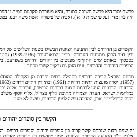
פרשת יתרו היא פרשה חשובה בתורה, והיא מעוררת סקרנות תמיד: זו הפרשה
היה כֹּהן מדין (על פי שמות ג', א ), ואביה של ציפורה, אשת משה רבנו. במסורת 
ובין דויד הכ
בסכסוך. באותם ימים התקיימו מפגשים בין יהודים ודרוזים בשפרעם, בי
הכפרים היהודים והדרוזים, ועם הזמן גם נרקמו קשרי מסחר.
הדרוזית. הדרוזים הגיעו לדרגות קצונה בכוחות הביטחון, וזכוּרים אל''מ נב
במלחמות ישראל. העדה הצמיחה מתוכה אלוף בצה''ל, אלוף יוסוף משלב מ
בסגל הדיפלומטי. אכן, המדינה עושה למען הדרוזים, עושה לא מעט.
הקשר בין סופרים יהודים ו
אלדין, יו''ר התנועה הדרוזית הציונית. יזמנו מפגשים בין סופרים יהודי