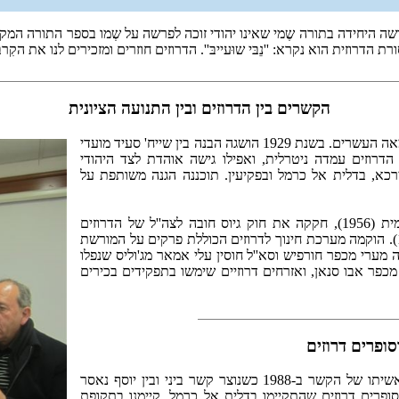
 היחידה בתורה שֶמי שאינו יהודי זוכה לפרשה על שְמו בספר התורה המקודש
הדרוזית הוא נקרא: ''נֵבּי שוּעייבּ''. הדרוזים חוזרים ומזכירים לנו את הקִרבה
הקשרים בין הדרוזים ובין התנועה הציונית
הקשרים בן הדרוזים לבין התנועה הציונית הבשילו בשנות השלושים של המאה העשרים. בשנת 1929 הושגה הבנה בין שייח' סעיד מועדי
הן מתנועת העבודה. בימי ''המאורעות'' (1939-1936) נָקטו הדרוזים עמדה ניטרלית, ואפילו גישה אוהדת לצד היהודי
רכא, בדלית אל כרמל ובפקיעין. תוכננה הגנה משותפת על
מדינת ישראל הכּירה בדרוזים כקהילה דתית נפרדת מן הקהילה המוסלמית (1956), חקקה את חוק גיוס חובה לצה''ל של הדרוזים
(1957), יסדה מועצות דתיות דרוזיות (1961) ובתי דין דתיים דרוזים (1962). הוקמה מערכת חינוך לדרוזים הכוללת פרקים על המורשת
יה מערי מכפר חורפיש וסא''ל חוסין עלי אמאר מג'וליס שנפלו
כפר אבו סנאן, ואזרחים דרוזיים שימשו בתפקידים בכירים
סופרים דרוזים
זה שנים רבות שנרקם קשר קרוב בין סופרים יהודים וסופרים דרוזים. ראשיתו של הקשר ב-‏1988 כשנוצר קשר ביני ובין יוסף נאסר
ם וסופרים דרוזים שהתקיימו בדלית אל כרמל. קיימנו בתקופת