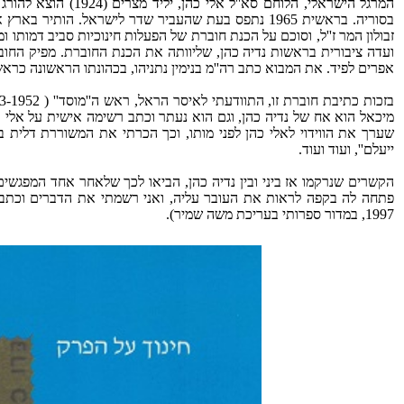
ועדה ציבורית בראשות נדיה כהן, שליוותה את הכנת החוברת. מפיק החו
אפרים לפיד. את המבוא כתב רה''מ בנימין נתניהו, בכהונתו הראשונה כרא
מיכאל הוא אח של נדיה כהן, וגם הוא נעתר וכתב רשימה אישית על אלי כה
שערך את הווידוי לאלי כהן לפני מותו, וכך הכרתי את המשוררת דלית ב
ייעלם'', ועוד ועוד.
הקשרים שנרקמו אז ביני ובין נדיה כהן, הביאו לכך שלאחר אחד המפגשי
1997, במדור ספרותי בעריכת משה שמיר).