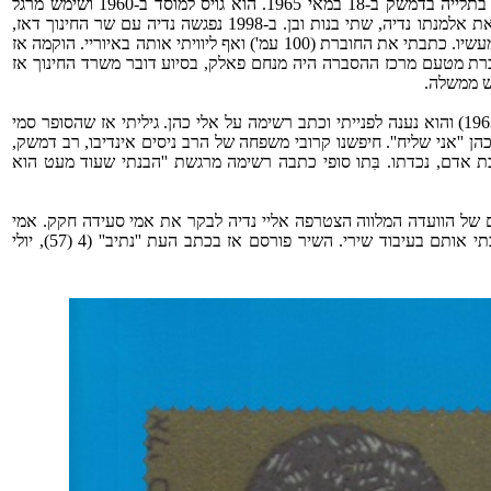
המרגל הישראלי, הלוחם סא''ל אלי כהן, יליד מצרים (1924) הוצא להורג בתלייה בדמשק ב-‏18 במאי 1965. הוא גויס למוסד ב-‏1960 ושימש מרגל
בסוריה. בראשית 1965 נתפס בעת שהעביר שדר לישראל. הותיר בארץ את אלמנתו נדיה, שתי בנות ובן. ב-‏1998 נפגשה נדיה עם שר החינוך דאז,
זבולון המר ז''ל, וסוכם על הכנת חוברת של הפעלות חינוכיות סביב דמותו ומעשיו. כתבתי את החוברת (100 עמ') ואף ליוויתי אותה באיוריי. הוקמה אז
ברת מטעם מרכז ההסברה היה מנחם פאלק, בסיוע דובר משרד החינוך אז
ש ממשלה.
בזכות כתיבת חוברת זו, התוודעתי לאיסר הראל, ראש ה''מוסד'' ( 1963-1952) והוא נענה לפנייתי וכתב רשימה על אלי כהן. גיליתי אז שהסופר סמי
ן ''אני שליח''. חיפשנו קרובי משפחה של הרב ניסים אינדיבו, רב דמשק,
ת אדם, נכדתו. בִּתו סופי כתבה רשימה מרגשת ''הבנתי שעוד מעט הוא
ם של הוועדה המלווה הצטרפה אליי נדיה לבקר את אמי סעידה חקק. אמי
פתחה לה בקפה לראות את העובר עליה, ואני רשמתי את הדברים וכתבתי אותם בעיבוד שירי. השיר פורסם אז בכתב העת ''נתיב'' (4 (57), יולי