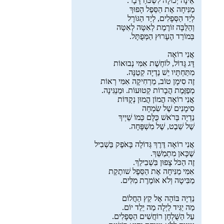
אֵינָה יְכוֹלָה לִשְׁכֹּחַ דָּבָר.
מַנִּיחָה אֶת הַסֵּפֶל הָפוּךְ
לְיַד הַסְּפָלִים, לְיַד הַגּוֹרָל
וְהַלַּבָּה זוֹרֶמֶת לְאִטָּה לְאִטָּה
בְּמוֹרַד הֶעָרוּץ הַמְּפֻתָּל.
אֲנִי רוֹאָה
דָּג גָּדוֹל, לוֹחֶשֶׁת אִמִּי נְבוּאוֹת
מִתַּחְתָּיו יֵשׁ נַדְיָה קְטַנָּה.
זֶה סִימָן טוֹב, מַרְחִיקָה אִמִּי רְאוֹת
מְפַזֶּמֶת הֲבָרוֹת קְטוּעוֹת. וּמַנְגִּינָה.
אֲנִי רוֹאָה הֲמוֹן הֲמוּן נְקֻדּוֹת
סִימָנִים שֶׁל שִׂמְחָה
נַדְיָה בְּרֹאשׁ כֻּלָּם כְּמוֹ שֵׁיְיךְ
שֶׁל שֵׁבֶט, שֶׁל מִשְׁפָּחָה.
אֲנִי רוֹאָה דֶּרֶךְ גְּדוֹלָה בָּאֹפֶק בַּשְׁבִיל
שֶׁכָּאן מִתְמַשֵּׁךְ.
זֶה הַכֹּל צָפוּן בִּשְׁבִילֵךְ.
אִמִּי מַנִּיחָה אֶת הַסֵּפֶל שׁותֶקֶת
מַבִּיטָה וְלֹא אוֹמֶרֶת מִלִּים.
נַדְיָה בּוֹהָה אֶל קֵץ הַחֲלוֹם
מַה יַגִּיד לַיְלָה מַה יֵלֵד יוֹם.
עַל הַשֻּׁלְחָן רוֹחֲשִׁים הַסְּפָלִים.