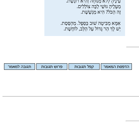
עֵינֶיהָ לְלֹא מְנוּחָה וְהִיא רוֹגֶשֶׁת.
מֵעָלֶיהָ גּוּשֵׁי לַבָּה צוֹלְלִים.
זֶה הַכֹּל? הִיא מְגַשֶׁשֶׁת.
אִמָּא מַבִּיטָה שׁוּב בַּסֵּפֶל. מְהַסֶּסֶת.
יֵשׁ לָךְ הַר גָּדוֹל עַל הַלֵּב, לוֹחֶשֶׁת.