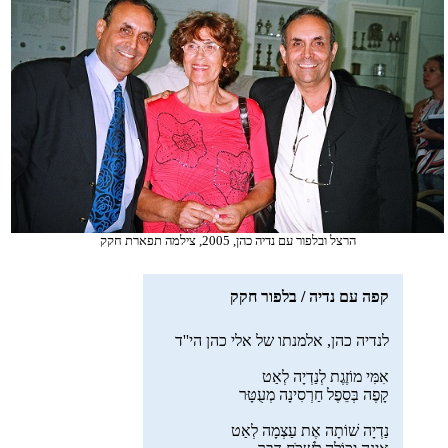
הרצל ובלפור עם נדיה כהן, 2005, צילמה תפארת חקק
קפה עם נדיה / בלפור חקק
לנדיה כהן, אלמנתו של אלי כהן הי''ד
אִמִּי מוֹזֶגֶת לְנַדְיָה לְאַט
קָפֶה בְּסֵפֶל חַרְסִינָה מְעֻטָּּר
נַדְיָה שׁוֹתָה אֶת עַצְמָה לְאַט