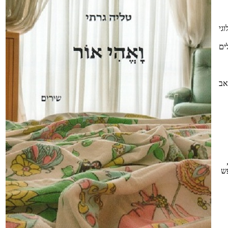
גי
ים
אב
פש