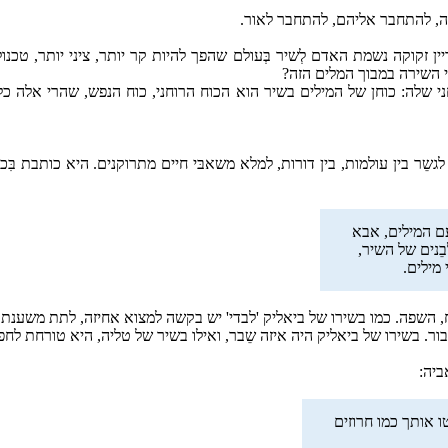
ה, להתחבר אליהם, להתחבר לאור.
זקוקה נשמת האדם לְשיר בְּעולם שהפך להיות קר יותר, ציני יותר, טכנולו
י השירה במבוך המלים הזה?
ני שלה: כוחן של המילים בשיר הוא הכוח הרוחני, כוח הנפש, שהרי אלה כל
שֵר בין עולמות, בין דורות, למלא משאבּי חיים מתרוקנים. היא כותבת בִּכ
עם המילים, אבא
ֵנים של השיר,
מילים.
ח, השפה. כמו בשירו של ביאליק 'לבדי' יש בקשה למצוא אחיזה, לתת משענת,
ור. בשירו של ביאליק היה איזה שֵבר, ואילו בשיר של טליה, היא טורחת לח
ביה:
ו אותך כמו חרוזים