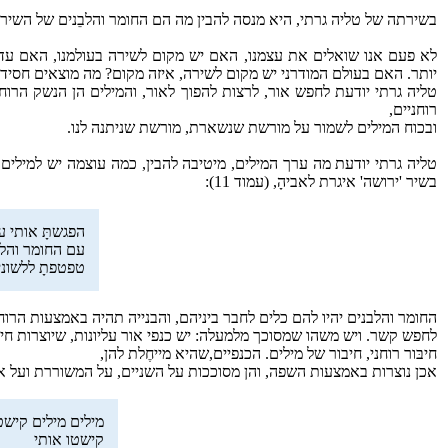
בשירתה של טליה גרתי, היא מנסה להבין מה הם החומר והלבֵנים של השיר
לא פעם אנו שואלים את עצמנו, האם יש מקום לשירה בעולמנו, האם עדיין 
יותר. האם בעולם המודרני יש מקום לשירה, איזה מקום? מה מוצאים חסיד
טליה גרתי יודעת לחפש אור, לרצות להפוך לאור, והמילים הן הנשק הרוח
רוחניים,
ובכוח המילים לשמור על מורשת שנשארת, מורשת שניתנה לנו.
טליה גרתי יודעת מה ערך המילים, מיטיבה להבין, כמה עוצמה יש למילים לג
בשיר 'ירושה' איגרת לאביהָ, (עמוד 11):
הפגשתָּ אותי 
עם החומר והלב
טפטפתָ ללשוני 
החומר והלבנים יהיו להם כלים לחבר ביניהם, והבנייה תהיה באמצעות הרו
לחפש קשר. ויש משהו שמסוכך מלמעלה: יש כנפי אור עליונות, שיוצרות חיב
חיבּור רוחני, חיבור של מילים. הכנפיים,שהיא מייחֶלת להן,
אכן נוצרות באמצעות השפה, והן מסוככות על השניים, על המשוררת ועל א
מילים מילים קישט
קישטו אותי