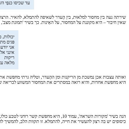
עד שכיסו כנפֵי הש
שירתה נעה בין מחסור למלאוּת, בין הֶעדר לשאיפה להתמלא, להאיר. הרצון 
שאין חיבור – היא מקוננת על המחסור, על האֵינות. כך בשיר 'תמונת מצב', עמוד 25, שם היא 
יכולות, 
פּגים מת
אני יודע
אינני אל
ריקוּת
מלאה עצ
ואותה עצבות אכן נמשכת מן הריקנות ומן ההֶעדר, וטליה גרתי מחפשת את 
היא מחפשת אחדות, והיא רואה במסתרים את המחסור המשווע לבריאה שתשלים הכ
הנה בשיר 'מקורות השראה', עמוד 10, היא מחפשת קשר רוחני לטבע כולו, כבת אנוש מלאה
כיסופים יש בה רצון להעשיר את חייה, להתמלא. זו תקוות הלב, להמשיך 