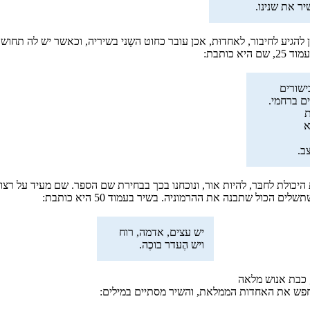
יר את שנינו.
להגיע לחיבור, לאחדוּת, אכן עובר כחוט השָני בשיריה, וכאשר יש לה תחוש
כותבת:
כישורים
ים ברחמי.
ת
א
ב.
היכולת לחבּר, להיות אור, ונוכחנו בכך בבחירת שם הספר. שם מעיד על רצ
ול שתבנה את ההרמוניה. בשיר בעמוד 50 היא כותבת:
יש עצים, אדמה, רוח
ויש הֶעדר בוכֶה.
לחפש את האחדות הממלאת, והשיר מסתיים במילים: