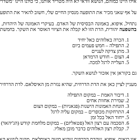
אילו היינו כמוהם, הנושא וודאי לא היה מטריד אותנו, כי כולנו היינו ''
על אף שאני מכיר את התופעה מנסיון החיים שלי, חשוב להאיר את התופע
נתחיל, איפוא, באמונה הבסיסית של האדם. בעיקרי האמונה של היהדות, ע
בהשפעה
יהודית, הדת הזו לא קבלה את הציווי האוסר את השקר. בחמשת 
הכרה באלוהים כאל יחיד
התפילה – חמש פעמים ביום
מתן צדקה לעניים
הצום – חודש הרמדאן
העלייה לרגל למכה.
גם בקוראן אין אזכור לנושא השקר.
מעניין לציין כאן את הדת הדרוזית, שהיא נגזרת מן האיסלאם. לדת הדרוזית
דיבור האמת – במקום התפילה
שמירת אחוות אחים
הזנחת האמונות הישנות (פגאניות) – במקום הצום
התרחקות מכופרים – במקום עליה לרגל
ייחוד האל בכל זמן
הסכמה עם רצון האל (פטאליזם) – במקום מלחמת קודש (הג'יהאד)
קבלת רצון האלוהים כדבר מובן מאליו.
אנו רואים, איפוא, שהדת הדרוזית שהיא סיעה באיסלאם, מקנה לנושא הא