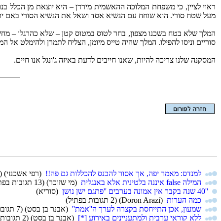
ראוי לציין, כי משפחת המלוכה ההאשמית מירדן – היא יוצאת מן הכלל בנוש
מעל שטח סורי. הוא שוחח עם הנשיא אסד ושאל את הנשיא הסורי באם יוכל
המלך שלא בטח בשכנו מצפון, בחר לטוס במטוס קטן – שלא כהרגלו – מחשש 
סוריים וניסו להפילו. המלך שהיה טייס מיומן, הצליח לתמרן ולהימלט אל המר
המסקנה שלנו צריכה להיות, שאנו חייבים לדעת באיזה ג'ונגל אנו חיים.
הצגת המאמר בלבד
למנדס: מאמר יפה, אך אסור להכנס להכללות גם פה!!
(רפי אשכנזי)
(21 תגובות בפת
המילה false איננה בלטינית אלא באנגלית
(מי שזוכר)
(13 תגובות בפתיל)
''40 שנה בקבר אין אמונה בערבים ''פתגם ישן נושן
(סוריא)
כמה הערות
(Doron Arazi)
(2 תגובות בפתיל)
שמעון, אכן התייחסת בקצרה לערך ה''אמת''
(אבנר בן בסט)
(7 תגובות בפתיל)
ללא קוראי ערבית ולמתעניינים באירוע [*]
(אבנר בן בסט)
(2 תגובות בפתיל)