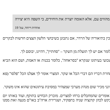
מהווים עם, אלא האומה יוצרת את היחידים, כי השפה היא יצירה
אחדות וייחוד, עמ' 19
כין בתיאוריה של הרדר, אם נתבונן בשיבושי הלשון הצצים חדשות לבקרים
 אם יש לך תועלת מן השקר – ''סחתיין'', דהיינו, יבוסם לך.
עי בעיתונו שנקרא ''בסראחה'', כלומר בכנות או האמת, ושם הוא הביא
חרת דבריו הם דברי הבל או שקר. המצרי אומר לך אצלנו הכל ''פלסו'' (פא
ני מכיר שום מנהיג מערבי שמצהיר במסיבת עיתונאים שהוא אינו משקר.
ן אומרים שהמחבלים ברחו למצרים. מוברק הכחיש בתוקף, ועוד באותו יום
בקש לכהן קדנציה שניה בתפקיד, ושגרירת ארה''ב באו''ם מנעה זאת ממנו