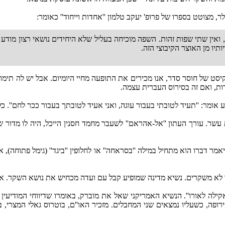
ואין שתי שפות זהות. השפה מוכיחה בעליל שלא היחידים נושאי רצון מודע 
תיו מן האוצר הקיבוצי הזה.
יסט של חוסר סדר, אנו מכירים את התופעה מחיי היומיום. אבל יש לה תימו
ת, ואם זה בסירוס העברית עצמה.
: ''תעיד לטובתי בעבור עוגה, ואני אעיד לטובתך בעבור ככר לחם''. כלומר
. עורך העתון ''אל-אהראם'' לשעבר מחמד חסנין הייכל, היה לו מדור שבו
 דברו הוא מתחיל במילה ''בסראחה'' או לחלופין ''ביגד'' (גימל פתוחה), א
 לא משקרים. נשיא מדינה שמופיע קבל עם ועדה מכחיש את נושא השקר. אינ
'אקילה לאורו''. הנשיא האמריקני שאל את מוברק, באומרו שדיווחי המודיעי
ופה, כשעליו נמצאים שני המחבלים. מזכיר האו''ם, בוטרוס גאלי המצרי, 