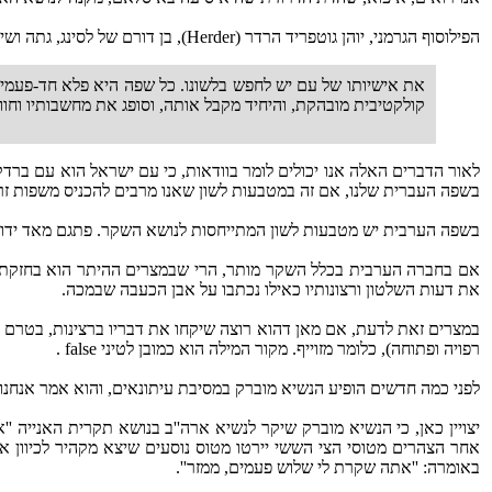
הפילוסוף הגרמני, יוהן גוטפריד הרדר (Herder), בן דורם של לסינג, גתה ושילר, מצוטט בספרו של פרופ' יעקב טלמון ''אחדות וייחוד'' כאומר:
את אישיותו של עם יש לחפש בלשונו. כל שפה היא פלא חד-פעמי, 
קולקטיבית מובהקת, והיחיד מקבל אותה, וסופג את מחשבותיו וחוויו
לאור הדברים האלה אנו יכולים לומר בוודאות, כי עם ישראל הוא עם ברדק
בשפה העברית שלנו, אם זה במטבעות לשון שאנו מרבים להכניס משפות זרו
בשפה הערבית יש מטבעות לשון המתייחסות לנושא השקר. פתגם מאד ידוע אומר
אם בחברה הערבית בכלל השקר מותר, הרי שבמצרים ההיתר הוא בחזקת עשר
את דעות השלטון ורצונותיו כאילו נכתבו על אבן הכעבה שבמכה.
במצרים זאת לדעת, אם מאן דהוא רוצה שיקחו את דבריו ברצינות, בטרם יאמר
רפויה ופתוחה), כלומר מזוייף. מקור המילה הוא כמובן לטיני false .
לפני כמה חדשים הופיע הנשיא מוברק במסיבת עיתונאים, והוא אמר אנחנו
יצויין כאן, כי הנשיא מוברק שיקר לנשיא ארה''ב בנושא תקרית האנייה '
אחר הצהרים מטוסי הצי הששי יירטו מטוס נוסעים שיצא מקהיר לכיוון איר
באומרה: ''אתה שקרת לי שלוש פעמים, ממזר''.