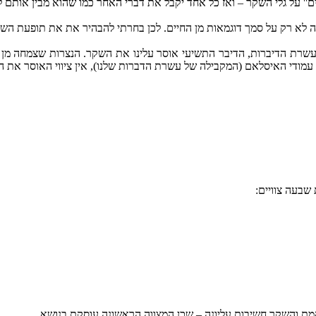
משדרים'' על גלי השקר – ואז כל אחד יקבל את דברי האחר כמו שהוא מבין אות
ה לא רק על סמך דוגמאות מן החיים. לכן בחרתי להבהיר את את תופעת השק
שרת הדיברות, הדיבר התשיעי אוסר עלינו את השקר. הנצרות שצמחה מן הי
עמודי האיסלאם (המקבילה של עשרת הדברות שלנו), אין ציווי האוסר את 
 שבעה צוויים:
מת והשקר חשיבות עליונה – שכן המצווה הראשונה עוסקת בנושא.