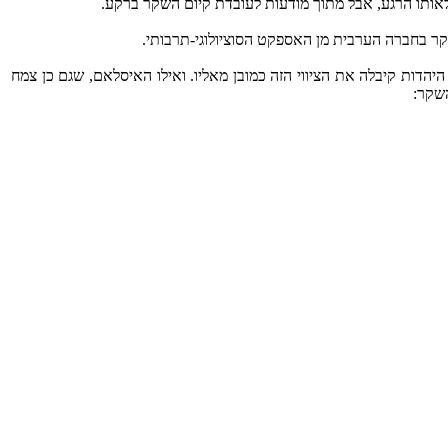
ם לאותו הרגע, אבל מתוך מודעות לעובדת קיום השקר ברקע.
ר בחברה הערבית מן האספקט הסוציולוגי-תרבותי.
הדות קיבלה את הציווי הזה כמובן מאליו. ואילו האיסלאם, שגם כן צמח
השקר: