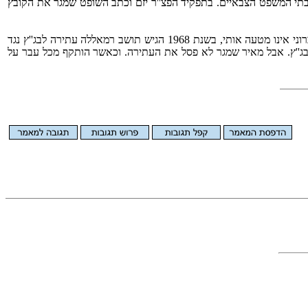
בבתי המשפט הצבאיים. בתפקיד הפצ''ר יזם וכתב השופט שמגר את הקובץ
לאחר שחרורו מצה''ל הוא מונה לתפקיד היועץ המשפטי לממשלה. גם כאן תרומתו היתה מכרעת. במיוחד לגבי שטחי יהודה ושומרון וחבל עזה. אם זכרוני אינו מטעה אותי, בשנת 1968 הגיש תושב רמאללה עתירה לבג''ץ נגד
בג''ץ. אבל מאיר שמגר לא פסל את העתירה. וכאשר הותקף מכל עבר על