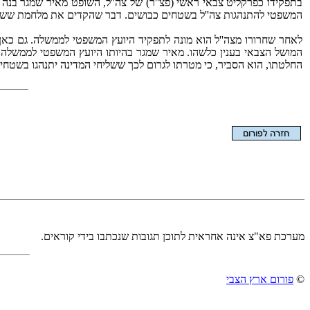
בתפקידו כפרקליט צבאי ראשי (פצ''ר) של צה''ל, השופט מאיר שמגר בנה
המשפטי להתנהגות צה''ל בשטחים כבושים. דבר שהקדים את מלחמת ששת
המושל הצבאי בענין כלשהו. מאיר שמגר בהיותו היועץ המשפטי לממשלה,
החלטתו, הוא הסביר, כי מטרתו לגרום לכך ששליחי המדינה יתנהגו בשט
הצגת המאמר בלבד
מערכת פא"צ אינה אחראית לתוכן תגובות שנכתבו בידי קוראים.
©
פורום ארץ הצבי