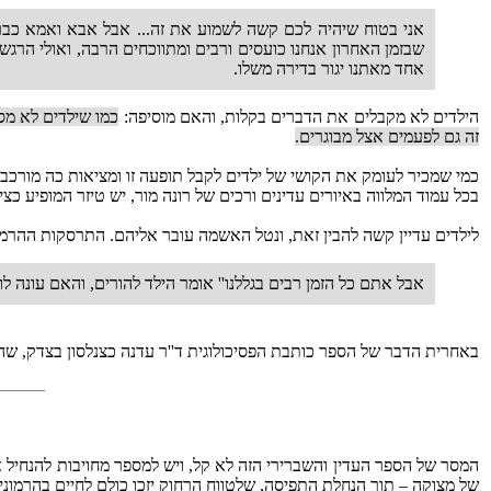
אני בטוח שיהיה לכם קשה לשמוע את זה... אבל אבא ואמא כב
שבזמן האחרון אנחנו כועסים ורבים ומתווכחים הרבה, ואולי הרגש
אחד מאתנו יגור בדירה משלו.
הילדים לא מקבלים את הדברים בקלות, והאם מוסיפה:
כמו שילדים לא מס
זה גם לפעמים אצל מבוגרים.
כמי שמכיר לעומק את הקושי של ילדים לקבל תופעה זו ומציאות כה מורכ
בכל עמוד המלווה באיורים עדינים ורכים של רונה מור, יש טיזר המופיע כצ
לילדים עדיין קשה להבין זאת, ונטל האשמה עובר אליהם. התרסקות ההרמ
אבל אתם כל הזמן רבים בגללנו'' אומר הילד להורים, והאם עונה לו: 
באחרית הדבר של הספר כותבת הפסיכולוגית ד''ר עדנה כצנלסון בצדק, שה
המסר של הספר העדין והשברירי הזה לא קל, ויש למספר מחויבות להנחיל
של מצוקה – תוך הנחלת התפיסה, שלטווח הרחוק יזכו כולם לחיים בהרמוניה