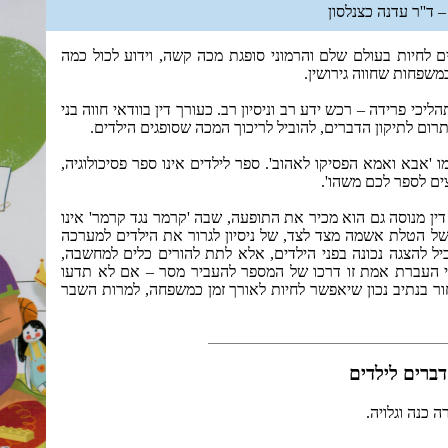
 ד''ר עדנה כצנלסון
 לחיות בעולם שלם והרמוני סופגת מכה קשה, וידוע לכול כמה
שפחות שחווה גירושין.
כי פרידה – רכש ידע רב וניסיון רב. כעורך דין בוודאי חווה בני
לתרום לתיקון הדברים, להוביל לריכוך המכה שסופגים הילדים.
'אבא ואמא הפסיקו לאהוב'. ספר לילדים אינו ספר פסיכולוגיה,
צים לספר לכם משהו'.
דין מנוסה גם הוא מכיר את התופעה, שבה 'קרמר נגד קרמר' אינו
ל הטלת אשמה מצד לצד, של ניסיון לגרור את הילדים למערכה
יל להצגה נכונה בפני הילדים, אלא לתת להורים כלים למחשבה,
די העברת אמת זו דרכו של המספר להעביר מסר – אם לא תדעו
חור בנתיב נכון שיאפשר לחיות לאורך זמן כמשפחה, למרות השבר
דברים לילדים
 כנה וגלויה.