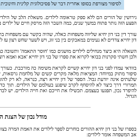
לסיפור מצורפת בסופו אחרית דבר של פסיכולוגית קלינית וחינוכית –
גירושין של הורים הם ללא ספק טראומה לילדים. משאלת הלב של הילדים
הפצע הזה נותר פתוח במשך שנים, כמה השבר הזה מרסק חיים של ילדים במ
עורך דין בני דון יחיא שליווה משפחות כאלה, שהיה בקשר עם משפחות בתהלי
דון יחייא צדדים לא נעימים במאבקים בין בני זוג, ויש לשער שחש רצון עז 
השאלה היא כיצד מנחילים לילדים מושגים כמו 'חוסר התאמה' ותשובה כמו 
ולכן חשתי סקרנות בבואי לקרוא את ספרו של בני דון יחייא 'אבא ואמא רו
בוודאי עמדו לפני בני דון יחייא קשיים לקראת משימה כה מורכבת. כעורך 
סיפור מתוק במיוחד: המציאות מלאה מקרים קשים של מלחמת גרסאות, ש
שלעתים אינה יודעת גבול. הספר של דון יחייא רצה, כנראה, לא רק להוב
תמרורי דרך כיצד לא להיסחף לקרב שיפגע בעולמם של הילדים. תוך כ
להיפרד נכון, תפגעו בעצמם. תכשילו את חייכם ואת חייה הילדים. יש לב
הגדול.
מודל נכון של הצגת ה
בספרו של בני דון יחיא ההורים בוחרים לספֵר לילדים את האמת המרה בצורה
אב המשפחה אומר לילדים: