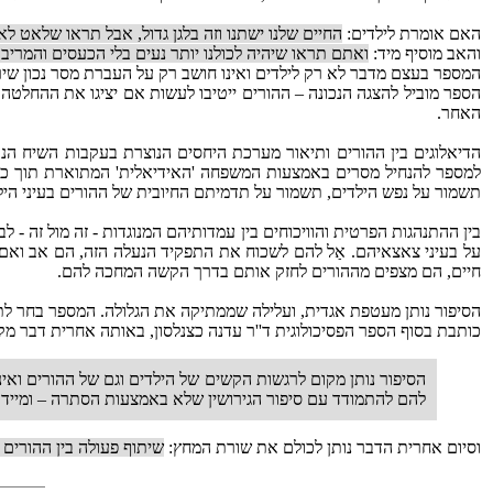
האם אומרת לילדים:
החיים שלנו ישתנו וזה בלגן גדול, אבל תראו שלאט לא
והאב מוסיף מיד:
ואתם תראו שיהיה לכולנו יותר נעים בלי הכעסים והמריבו
המספר בעצם מדבר לא רק לילדים ואינו חושב רק על העברת מסר נכון שי
הספר מוביל להצגה הנכונה – ההורים ייטיבו לעשות אם יציגו את ההחל
האחר.
הדיאלוגים בין ההורים ותיאור מערכת היחסים הנוצרת בעקבות השיח הנ
למספר להנחיל מסרים באמצעות המשפחה 'האידיאלית' המתוארת תוך כדי 
תשמור על נפש הילדים, תשמור על תדמיתם החיובית של ההורים בעיני הילד
בין ההתנהגות הפרטית והוויכוחים בין עמדותיהם המנוגדות - זה מול זה 
על בעיני צאצאיהם. אַל להם לשכוח את התפקיד הנעלה הזה, הם אב ואם
חיים, הם מצפים מההורים לחזק אותם בדרך הקשה המחכה להם.
הסיפור נותן מעטפת אגדית, ועלילה שממתיקה את הגלולה. המספר בחר ל
כותבת בסוף הספר הפסיכולוגית ד''ר עדנה כצנלסון, באותה אחרית דבר מק
הסיפור נותן מקום לרגשות הקשים של הילדים וגם של ההורים וא
להם להתמודד עם סיפור הגירושין שלא באמצעות הסתרה – ומייד
וסיום אחרית הדבר נותן לכולם את שורת המחץ:
שיתוף פעולה בין ההורים 