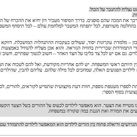
ט נצליח להתגבר על הכול.
ת.
רכך את המכה שהם סופגים. בדרך הסיפור מעביר דון יחיא את ההכרח של ה
טה כהחלטה משותפת, לבל יתפתח המשבר למלחמת עולם – לבל תיסחף המשפח
כון – מלמדת עקרונות יסוד, שעולים בעקבות ההתנהלות המושכלת. דווקא 
התמודדות שברירית בחוויה הנוראה. והוא אכן מצליח להנחיל באמצעות ה
ים. גם אם יש לכל צד בליבו על הצד האחר – חשוב לנשוך שפתיים. חשוב ש
- לבין היותם ראשי המשפחה. יש להם אחריות מקודשת, ואל להם לשכוח את המ
 לילדים הפגועים האלה, שמחכים לכל מילה שלהם. עליהם להבין, שהילדי
תת לספרו מעטפת נוספת, חוות דעת מקצועית שתסייע לקוראים, להורים, ל
צועית בסוף הספר:
ינו מטייח את הצער. הוא מאפשר לילדים לכעוס על ההורים בשל הצעד הקשה
עים את המורה ואת הגננת במה שקורה במשפחה.
הגרושים ודיאלוג פתוח בין הורים לילדים הוא המאפשר לילדים להתמודד עם ה