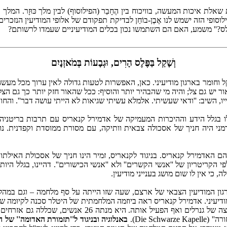
שון מציג ר' יהודה הלוי את שאלת איכות המעשה, בוויכוח בין הֶחָבֵר (הפילוסוף) לבין מ
לוסופי הזה ישמש לנו אֶבֶן-בוֹחַן לבדיקת תפקודם של אלופי המודיעין הנזכ
פלס?'' משמע, האם הם השתמשו נכון בכלים המודיעיניים שעמדו לרשותם?
וְשָׁקַל בַּפֶּלֶס הָרִים, וּגְבָעוֹת בְּמֹאזְנָיִם
, קל וחומר בארגון מודיעיני. כאן, האפשרות לטעות גדולה לאין ערוך מכל מ
ור יש גם צל; והיה מי שהבהיר יותר והוסיף: ככל שהאור חזק יותר כך גם ה
ו, השיב: ''ודאי שעשיתי. אלמלא עשיתי שגיאות לא הייתי עושה דבר''. והחוכ
בגלל הידע וההיכרות המעמיקה של אדמירל קנאריס עם תרבות בריטניה. ק
מני היה חניך של אסכולה צבאית וותיקה, עם מסורת ממוסדת וקפדנית. נ
הם האדמירל קנאריס. בניגוד לקנאריס, זמיר הינו חניך של אסכולת האילת
קריטריון של ''אנשי הקשרים'' ולא ''אנשי הכישורים''. דהיינו, בגלל היות
 אין לו שום מושג בענייני מודיעין.
רגון המודיעין הצבאי של ארצם, שעה שזו הייתה על סף מלחמה – וגם במהלכ
יעיני. אדמירל קנאריס ראה ביוזמה המלחמתית של היטלר סכנה לקיומה של
כדי למנוע מלחמה, וכשזו פרצה פעל לקצר אותה. קנאריס ארגן
Die S).
באנלוגיה ובניגוד ל''תזמורת האדומה'' של 