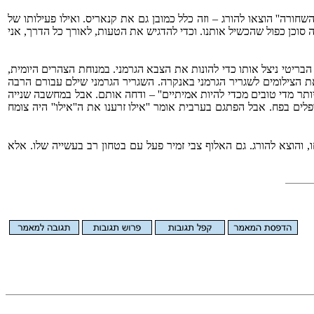
רה'' הוצאו להורג – וזה כלל כמובן גם את קנאריס. ואילו פעילותו של
 סוכן כפול שהכשיל אותנו. וכדי להדגיש את הטעות, לאורך כל הדרך, אני
בריטי ניצל אותו כדי להונות את הצבא הגרמני. במנוחת הצהרים היומית,
ע את הצילומים לשגריר הגרמני באנקרה. השגריר הגרמני שילם עבורם הרבה
ר מדי טובים מכדי להיות אמיתיים'' – ודחה אותם. אבל במחשבה שנייה
ופלים בפח. אבל הפתגם בערבית אומר ''אילו זרענו את ה''אילו'' היה צומח
והוצא להורג. גם האלוף צבי זמיר פעל עם בטחון רב בעשייה שלו. אלא