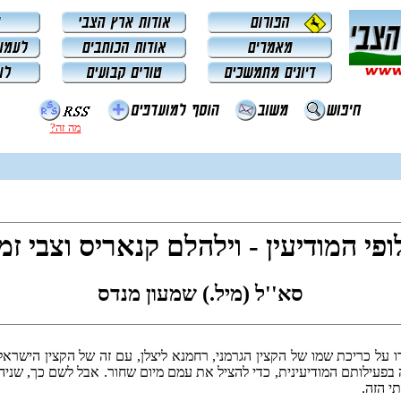
מה זה?
פי המודיעין - וילהלם קנאריס וצבי זמ
סא''ל (מיל.) שמעון מנדס
ו על כריכת שמו של הקצין הגרמני, רחמנא ליצלן, עם זה של הקצין הישראל
ה בפעילותם המודיעינית, כדי להציל את עמם מיום שחור. אבל לשם כך, ש
י הזה.