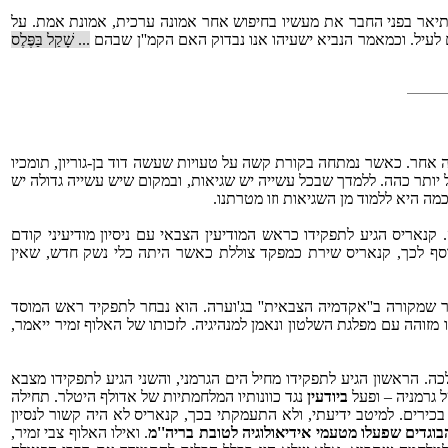
לך כּוּזָר. המלך תיאר בפני החבר את מעשיו בחיפוש אחר אמונה ערכית, אמונת אמת. על
רים לעיל. וכמאמר הנביא ישעיהו אנו נבדוק האם הקמ''ן שבהם
... שָׁקַל בַּפֶּלֶס
עשה אחר. כאשר נמתחה בקורת קשה על טעויות שעשה דוד בן-גוריון, תומכיו
צל יותר כהה. ללמדך שבכל עשייה יש שגיאות, ובמקום שיש עשייה גדולה יש
מה היא ללמוד מן השגיאות וזו מטרתנו.
נאריס הגיע לתפקידו כראש המודיעין הצבאי עם ניסיון מודיעיני קודם
וסף לכך, קנאריס שירת כמפקד צוללת כאשר היתה כלי נשק חדש, שאין
ור שמקורה ב''אקדמיה הצבאית'' בג'וערה. הוא נבחר לתפקיד ראש המוסד
ו מזוהה עם מפלגת השלטון ונאמן למנהיגיה. לזכותו של האלוף זמיר ייאמר,
ה. הראשון הגיע לתפקידו מחיל הים הגרמני, והשני הגיע לתפקידו מצבא
 גרמניה – ופעל
ביודעין
נגד כוונותיו המלחמתיות של אדולף היטלר. תחילה
 סביבו קבוצה של גנרלים ואף הפעיל אותה. היא מנתה 26 אנשים, שכללה גם אזרחים בכירים. למיטב ידיעתי, ולא התעמקתי בכך, קנאריס לא היה קשור לנסיון
הבוגדים שפעלו מטעמי אידיאולוגיה לטובת בריה''מ
. ואילו האלוף צבי זמיר,