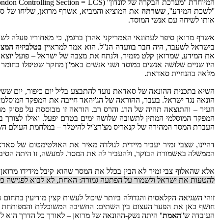
''לשכת המידע'',
ששרתה
את המוציא והמביא, אשרף מרואן, שליחו של סאד
אותו לשיחה עם אנשי המוסד.
בישראל לשעבר, היה חבר בוועדה הנ''ל. הוא אמר למראיין
בטלביזיה המצ
את המידע, שמרואן קלט מזמיר, ולנתח את מצבה של ישראל – פועל יוצא 
מלאה בהנחיית סאדאת.
הונאה נגד ישראל. בעבר, ההוראה של הג'יהאד חייבה את המפקד המוסלמי
המפקד המוסלמי המתין לתשובה שלושה ימים בטרם יפעל. ואילו לצורך ב
העברת המסר המהירה של קנאריס מצ'רצ'יל להיטלר – במלחמת העולם הש
דהיינו, שצבי זמיר יעביר מיידית לגולדה מאיר את האולטימטום של סאד
הממשלה באשמורת הבוקר, ולהעביר לה את המסר. למעשה, זו היתה הסיבה
אלא שהאלוף צבי זמיר לא הבין בכלל את המסר שהוא קיבל מידידו מרואן.
להטעות את ישראל ולשמור על הפתעה גמורה: האחת, לא לבוא לפגישה כלל ו
זוהי השגיאה הקלאסית והגדולה ביותר שיכול לעשות קצין מודיעין בתחו
חושף כאן את הפער העצום בין השתים: החשיבה המשוכללת והמפותחת של 
העובדה ש''
האמת
'' היתה נשק-ההונאה של מרואן – לאורך כל הדרך הוא ל