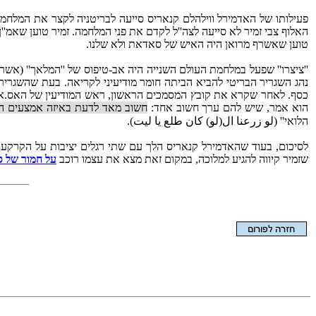
פעילותו של האדמירל ווילהלם קנאריס סייעה לבריטניה לקצר את המלחמה.
האלוף צבי זמיר לא סייעה לצה''ל לקדם את פני המלחמה. זמיר טוען שאמ''
טוען שאשרף מרואן היה האיש של סאדאת ולא שלנו.
''ציצרו'' שפעל במלחמת העולם השנייה היה אב-טיפוס של ''המלאך'' (אשר
נהג השגריר הבריטי להביא הביתה חומר מודיעיני לקריאה. בעת שהשגריר ''
כסף. לאחר שקרא את קובץ המסמכים הראשון, ראש המודיעין של האס.אס.,
הוא אמר, שיש להם ערך חשוב אחד:
חשוב מאד לדעת באיזה אמצעים הא
הלואי'' (لو زرعنا ال(لو) كان طلع يا ليت).
לסיכום, בעוד שהאדמירל קנאריס הלך עם שתי רגלים יציבות על הקרקע ו
שזמיר קיווה להגיע למלוכה, במקום זאת מצא את עצמו רוכב
על חמור של 
הצגת המאמר בלבד