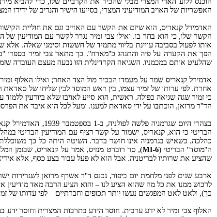
הוכנס ללוע הארי המצרי מבלי שהכיר את הקרביים שלו, כדי להביא מיד
האפשריות של האויב המודיעיני המצרי, בסיועו הישיר והנדיב של ידידו המצ
האדמירל קנאריס, הוא שיזם את הקשר עם האוייב וגם את חוליית הקישור 
הקשר שלו, כי הוא בחר בו. ואילו צבי זמיר נגרר לקשר עם המודיעין של הא
אותו לפעול בסביבה עויינת בליווי מתמיד של חששות וסימני שאלה. אלא שג
הפך את הקערה על פיה והתנהג כ''מארח''. כך מתאר צבי זמיר בספרו ''ב
שהלעיט אותם במכמניו. השגיאה הקרדינלית הזו נבעה מעצם העובדה שזמי
אדמירל קנאריס שמר על מעמדו הבכיר מול הצד האחר; ואילו האלוף זמיר
אחרת. לפי עדותו של זמיר עצמו, בין ראש המוסד לבין שליחו של סאדאת היה
כי זמיר שגה שגיאה כפולה. ראשית, הוא סייע לאויבו שלא ביודעין ללמוד ע
הד''ר מרואן, הוכתבו על ידי סאדאת למענו. ומעל לכל הוא איבד את הפר
בצהרי היום שגרמניה פלשה לפולניה, ב-‏1 בספטמבר 1939, האדמירל קנאריס שלח קצין נאמן לו במפקדתו,
הבריטי כי הוא, קנאריס, ישמור על קשר רציף עם המודיעין הבריטי במה
כהלכה, כשאיש בגרמניה אינו חושד בדבר. השיטה היתה כל כך משוכללת,
ה''מוסד'' הבריטי (
MI-6
), סר רוברט מנזיס, אמר על קנאריס, שבזמן המל
שהציע את שרותיו לבריטניה. אבל הוא לא פעל עבור בצע כסף, אלא אידיאו
ארבע שנים לפני מלחמת יום כיפור, נכנס ד''ר אשרף מרואן לשגרירות ישרא
לרכוש ממנו את כל מה שהוא הציע לנו – והוא הציע הרבה מאד מודיעין א
כך), ולאט לאט המפגשים נעשו יותר תכופים וחברתיים – לפי עדותו של זמי
האלוף צבי זמיר לא ידע ערבית. חוסר הידע בתרבות המצרית וחוסר ידע במק