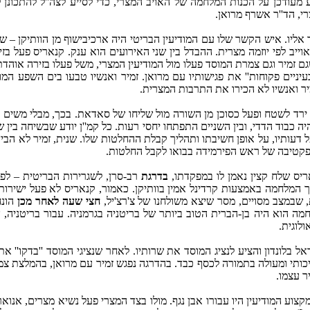
ע מעודכן על הכנות המלחמה של האויב המצרי, כדי לסייע לצה''ל להתכונ
רי, הד''ר אשרף מרואן.
אליו. איש הקשר שלו עם המודיעין הבריטי היה ארכיבישוף מן הוותיקן – ש
וייב לפי יוזמה מצרית. ההבדל בין שני האירועים הוא ענק. קנאריס פעל בזי
ם זמיר וגם צמרת המוסד פעלו מול המודיעין המצרי, משל פעלו בזירה אוהד
עיניים פקוחות'' את פגישותיו עם מרואן. זמיר ואנשיו טבעו בים השפע המ
ר ואנשיו לא הכירו את התרבות המצרית.
 ירד לשטח ופעל כסוכן מן השורה מול שליחו של סאדאת. בכך, מבלי משים 
 כבוד הדדי, ובין השניים התפתחו יחסי רעות. כל קמ''ן יודע שבשיחה בין 
ל דעותיו, על אופן חשיבתו ותהליך קבלת ההחלטות שלו. שנית, זמיר לא הבי
ספקטיבה של ראש הפירמידה בבואו לקבל החלטות.
בדרגת
רב-סרן, לשגרירות הבריטית – לפ
לך המלחמה באמצעות קרדינל אמין בוותיקן. כאמור, קנאריס לא פעל ישירו
 שבמצב מסויים, מסר שיצא משולחנו של צ'רצ'יל,
חצי שעה לאחר מכן
הונח
חמה הוא היה בן-הברית הטוב ביותר של בריטניה בגרמניה. עבור בריטניה,
לוגית.
ל בלונדון והציע לנציג המוסד את שרותיו. לאחר שנציגי המוסד ''בדקו'' א
יכותי ומעולה בתמורה לכסף כבד. בהדרגה נפגש זמיר עם מרואן, בהמלצת 
ר עצמו.
צוע המודיעין היו עבורו אבן נגף. מולו בצד המצרי פעל נשיא מצרים, אנו