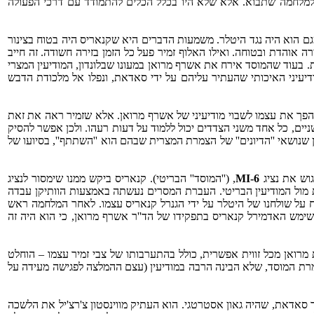
ן למלחמה שתבוא. אלא שלא היו בכלל הכלים להתמודד עם דרכי הפעולה
גם הוא היה נגד היטלר. משמעות הדברים היא שקנאריס היה בטוח בצינור
רה אוהדת ובטוחה. ואילו האלוף זמיר פעל כל הזמן בזירה חשודה. זה חייב
ת. בעוד שהמוסד אירח את אשרף מרואן במעונו שבלונדון, המודיעין המצרי
ודיעיני האיכותי שהעתיר עליהם על ידי סאדאת, ונפלו אל מלכודת הדבש
הפך את עצמו לשבוי מודיעיני של אשרף מרואן. אלא שזמיר ראה את זאת
שניים, כל אחד משני הצדדים יכול ללמוד על דעות רעהו. ולכן אפשר להסיק
ן שנושאי ''הדיונים'' של הצמרת המצרית שבהם הוא ''השתתף'', בסיועו של
גוש את נציג
MI-6
, (''המוסד'' הבריטי). קנאריס ביקש ממנו שימסור לנציג
ת מול המודיעין הבריטי. העברת המסרים נעשתה באמצעות הוותיקן עבדה
 על שולחנו של היטלר על ידי הגנרל קנאריס עצמו. לאחר המלחמה ראש
 שימש האדמירל קנאריס בתפקידו של הד''ר אשרף מרואן, כי הוא היה זה
ת מרואן מכל זווית אפשרית, כולל בהתערבותו של צבי זמיר עצמו – הוחלט
צמרת המוסד, שלא הבינה הרבה במודיעין (עצם ההמלצה לפגישה מעידה על
אר סאדאת, שהיה גאון אסטרטגי. הוא העתיק מווינסטון צ'רצ'יל את הלשכה