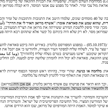
המיוחדת ''מערכת הבקרה של לונדון'' (London Controlling Section = LCS) ממלחמת העולם השניה, שהפע
את מול צבי זמיר. לאחר כל מפגש עם אנשי המוסד, היא קבלה ממרואן דו''
אשרף מרואן סיפר לעתונאי האמריקני אהרן ברגמן, כי מאחוריו פעלה לשכה של 40 מומחים שונים, שלמדו ה
רית, שהוא שמע את סאדאת אומר: ''אשרף מרואן האיר לי את הדרך''
(أشر
מכך: זמיר סיפק ללשכת המידע ששירתה את מרואן את הצי''ח המעודכן, במ
השיא בתכנית ההונאה של סאדאת נועד להתבצע בליל יום כיפור, יום ששי (05.10.1973) – במפגש 
 שצר על עיר, לשלוח שליח למפקד העיר הנצורה, ולהודיעו כי אם יקבל א
צוע ההונאה, סאדאת לא יכול היה להמתין שלושה ימים למענה. לכן החליט
ניה.
את:
מלחמה או כניעה
. שהרי זמיר, בהיותו ראש המוסד הכפוף ישירות לר
 שסאדאת הזמין את האלוף זמיר ללונדון לשוחח על מלחמה.
 וכך הוא תיאר את פגישתו עם אשרף מרואן בלונדון.
אם אכן היה
[מרואן]
ס
להשאיר אותנו בערפל, והשניה לבוא ולעשות כמיטב יכולתו לשכנע אותי שזו
ם ההערכה והמחקר: להעריך את התנהגות אויבך לפי אמת התרבות המודיעיני
המודיעין המצרי, מול החשיבה הפרימיטיבית של ישראל. והטרגדיה הגדו
א שיקר למוסד. האמת היתה המורפיום של מרואן, שבו הוא הרדים אותנו.