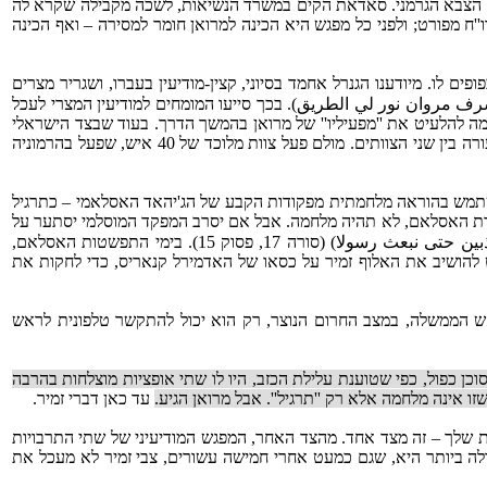
ילה את תכניות ההונאה של בריטניה מול הצבא הגרמני. סאדאת הקים במשרד הנשיאות, לשכה מקבילה שקרא לה
ח מפורט; ולפני כל מפגש היא הכינה למרואן חומר למסירה – ואף הכינה
יטב את התגובות והתובנות של זמיר והכפופים לו. מיודענו הגנרל אחמד בסיוני, קצין-מודיעין בעברו, ושגריר מצרים
ف مروان نور لي الطريق). בכך סייעו המומחים למודיעין המצרי לעכל
ה להלעיט את ''מפעיליו'' של מרואן בהמשך הדרך. בעוד שבצד הישראלי
היו שניים שלושה אנשים במוסד ושני אנשים באמ''ן מחקר שטיפלו בחומר שמרואן מסר. לא רק שלא היה ביניהם כל קשר אלא שתהום רבא היתה פעורה בין שני הצוותים. מולם פעל צוות מלוכד של 40 איש, שפעל בהרמוניה
המפורסם בלונדון. באירוע הזה ביקש סאדאת להשתמש בהוראה מלחמתית מפקודות הקבע של הג'יהאד האסלאמי – כתרגיל
ת דת האסלאם, לא תהיה מלחמה. אבל אם יסרב המפקד המוסלמי יסתער על
העיר – והתוצאה תהיה של הרג והרס רב. הוראה זו מבוססת על פסוק מהקוראן שקובע: ''איננו מענישים בטרם נשלח שליח [להזהיר]'' (وما كنا معذبين حتى نبعث رسولا) (סורה 17, פסוק 15). בימי התפשטות האסלאם,
 להושיב את האלוף זמיר על כסאו של האדמירל קנאריס, כדי לחקות את
אש הממשלה, במצב החרום הנוצר, רק הוא יכול להתקשר טלפונית לראש
וכן כפול, כפי שטוענת עלילת הכזב, היו לו שתי אופציות מוצלחות בהרבה
 אינה מלחמה אלא רק ''תרגיל''. אבל מרואן הגיע.
עד כאן דברי זמיר.
ת שלך – זה מצד אחד. מהצד האחר, המפגש המודיעיני של שתי התרבויות
לה ביותר היא, שגם כמעט אחרי חמישה עשורים, צבי זמיר לא מעכל את