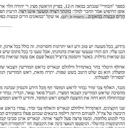
בספר ''הכוזרי'' שנכתב במאה ה-‏12, בפרק הרא
אופן החיפוש אמר החבר למלך:
כוונתך רצויה ומעשך איננו רצוי.
הרעיון הפי
הָרִים וּגְבָעוֹת בְֹמֹאזְנָיִם...
), או שקל ''במאזנים הרים וגבעות ב
(ישעיהו מ', י''ב)
כידוע, בכל מעשה יש טוב ורע ו/או יתרונות וחסרונות. זה כולל בכל ארגון
הגנו עליו. הם הודו שנעשו שגיאות בהנהגתו, אבל טענו כי בכל מקום שיש א
גם שגיאות גדולות. כאשר ווינסטון צ'רצ'יל נשאל פעם אם עשה שגיאות בחיי
אדולף היטלר בחר באדמירל ווילהלם קנאריס כראש המודיעין הצבאי שלו 
ומוצלח; הוא גם שלט היטב בשש שפות. יתרה מזאת, ראש המודיעין הגר
''מסורת'' לפעולתו.
מנגד, האלוף צבי זמיר נבחר לראש המוסד חף מכל הידע והנסיון שנהנה מ
מהסיבה שראש המודיעין הצבאי המצרי, הגנרל פואד נצאר, הגדיר: נבחר לפי ה
שבהתחלה הוא דחה את ההצעה לשמש ראש המוסד, והודיע לראש הממשלה, כי
שני הקצינים, האדמירל ווילהלם קנאריס והאלוף צבי זמיר, עמדו בראש א
היבשה של צה''ל. לשניהם הייתה דילמה בתנאים שבהם פעלו בתפקידם המוד
ההתנקשות בהיטלר. הגיסטפו הנאצי כינה את הקבוצה הזו ''התזמורת השחורה'' (chwarze Kapelle