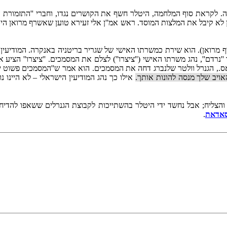
 לקראת סוף המלחמה, היטלר חשף את הקושרים נגדו, וחברי ''התזמורת השחו
ן לא קיבל את המלצות המוסד. ראש אמ''ן אלי זעירא טוען שאשרף מרואן היה
ף מרואן). הוא שירת כמשרתו האישי של שגריר בריטניה באנקרה. המודיעין ה
נרדם'', נהג משרתו האישי (''ציצרו'') לצלם את המסמכים. ''ציצרו'' הצי
 הגנרל וולטר שלנברג דחה את המסמכים. הוא אמר ש''המסמכים פשוט יות
ויב שלך מנסה להונות אותך.
אילו כך נהג המודיעין הישראלי – לא היינו נ
הצליח; אבל נחשד ידי היטלר בהשתייכות לקבוצת הגנרלים ששאפו להדיחו, 
סאדאת
.