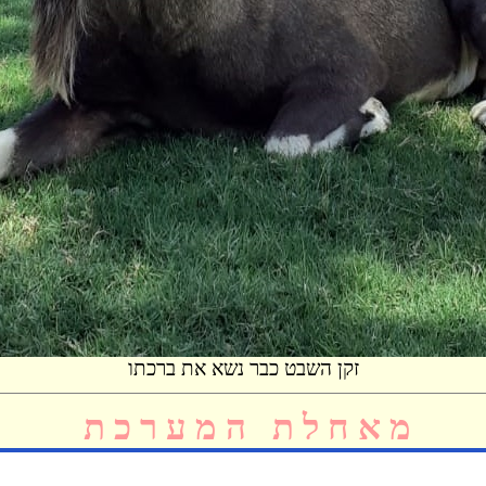
זקן השבט כבר נשא את ברכתו
מ א ח ל ת ה מ ע ר כ ת