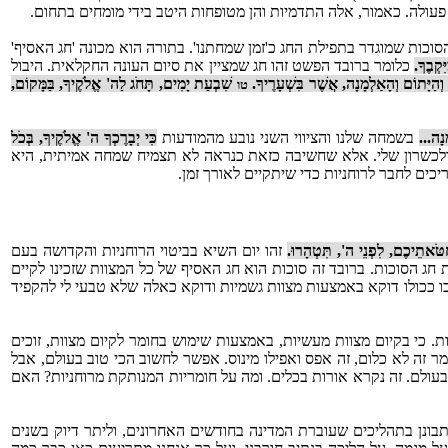
עולה. כאמור, אלה התדמיות והן מטופחות היטב בידי מומחים בתחום.
ות שמוגדר בתפילת החג כ'זמן שמחתנו'. בתורה הוא מכונה 'חג האסיף'
ִקְבֶךָ.
כלומר ברובד הפשט זהו חג שמציין את סיום העונה החקלאית. היבול
גֵּר וְהַיָּתוֹם וְהָאַלְמָנָה, אֲשֶׁר בִּשְׁעָרֶיךָ.
שִׁבְעַת יָמִים, תָּחֹג לַה' אֱלֹקֶיךָ, בַּמָּקוֹם,
טו
ָנָה...
בשמחה שלנו והציווי השני נובע מהמודעות
כִּי יְבָרֶכְךָ ה' אֱלֹקֶיךָ, בְּכֹל
ולכשרון שלי. אלא שחשיבה כזאת כנראה לא תצמיח שמחה אמיתית, היא
ים לחבר לרוחניות כדי שיתקיים לאורך זמן.
ַטֹּאתֵיכֶם, לִפְנֵי ה', תִּטְהָרוּ.
זהו יום השיא בביטוי הרוחניות והקדושה בעם
חג הסוכות. ברובד זה סוכות הוא חג האסיף של כל המצוות שזכינו לקיים
ככולו דוקא באמצעות מצוות גשמיות ודוקא כאלה שלא טבעי לי להקפיד
ת. כי בקיום מצוות מעשיות, באמצעות שימוש בחומר לקיום מצוות, זוכים
 זה לא כלום, זה אפס ואפילו מינוס. אפשר לחשוב הכי טוב בעולם, אבל
 בעולם. זה נקרא אורות בכלים. ומה על חומריות המנותקת מרוחניות? האם
ונן בתהליכים שעוברת המדינה בחודשים האחרונים, וליתר דיוק בשנים