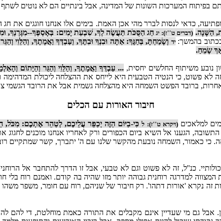
ם בפיתוח המערכות השונות של המדינה, אבל בינתיים הם לא נוטים לשתף פ
, כדאי לנסות לברר מהי אכן האמת. בימים אלו אנחנו חוגגים את חג הסוכ
, הַשָּׁנָה.
חַג הַסֻּכֹּת תַּעֲשֶׂה לְךָ, שִׁבְעַת יָמִים: בְּאָסְפְּךָ--מִגָּרְנְךָ, וּמִיּ
(דברים ט''ז):
יג
ככתוב בהמשך:
וְשָׂמַחְתָּ, בְּחַגֶּךָ: אַתָּה וּבִנְךָ וּבִתֶּךָ, וְעַבְדְּךָ וַאֲמָתֶךָ, וְהַלֵּוִי וְהַ
יד
ַךְ שָׂמֵחַ.
ון נובע משיתוף החלשים יחסית,
... עַבְדְּךָ וַאֲמָתֶךָ, וְהַלֵּוִי וְהַגֵּר וְהַיָּתוֹם וְהָאַלְמ
ה לא פשוט, כי הנטיה הטבעית היא לייחס את ההצלחה ליכולת המדהימה 
ם אחרות, ברובד הפשט השמחה היא מהצלחה גשמית אבל את הרובד הגשמי צריכ
חיבור האורות עם הכלים
דמים למלאכים
כִּי-בַיּוֹם הַזֶּה יְכַפֵּר עֲלֵיכֶם, לְטַהֵר אֶתְכֶם: מִכֹּל, ח
(ויקרא ט''ז):
ל
ובה, הגענו אל השיא ביום הכפורים ורק לאחריו אנחנו מוכנים לחגוג את 
 כי כאמור, השמחה נובעת מהקשר שלנו עם ה' יתברך, קשר שמתקיים רובו 
לותיי. כנ''ל, זה לא פשוט וגם לא טבעי, אבל זו הדרך להתחבר אל הרוחניו
וה למדרגה רוחנית גבוהה יותר מזו שהיה בה קודם. ואמנם רוח בלי חומר
ות זה נקרא 'אורות דתהו'. רק חיבור של שניהם, רוח עם חומר, משפר משהו
 אבל גם מי שעדיין אינם מקבלים את התורה כאמת מוחלטת, די להם להתב