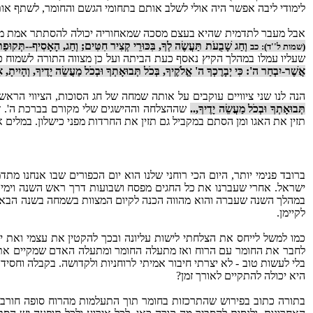
לימודי ליבה אפשר היה אולי לשלב אותם בתחומי הגשם והחומר, לשתף אות
אבל מעבר לתדמית שהיא בעצם מסכה שמאחוריה יכולה להסתתר אמת מפתיעה
וְחַג שָׁבֻעֹת תַּעֲשֶׂה לְךָ, בִּכּוּרֵי קְצִיר חִטִּים; וְחַג, הָאָסִיף--תְּקוּפַת
(שמות ל''ד):
כב
שעליו עמלו במהלך הקיץ נאסף כעת הביתה ועל כן מצווה התורה לשמוח 
אֲשֶׁר-יִבְחַר ה': כִּי יְבָרֶכְךָ ה' אֱלֹקֶיךָ, בְּכֹל תְּבוּאָתְךָ וּבְכֹל מַעֲשֵׂה יָדֶיךָ, וְהָיִיתָ, א
הנה לנו שני ציוויים עוקבים על אותה שמחה של חג הסוכות, הציווי הראש
תְּבוּאָתְךָ וּבְכֹל מַעֲשֵׂה יָדֶיךָ,..
שההצלחה וההישגים שלי מקורם בברכת ה'. ז
תזין את האגו ומן הסתם במקביל גם תזין את החרדות מפני כישלון. במלי
ברובד פנימי יותר, היום הכי רוחני שלנו הוא יום הכפורים שבו אנחנו מת
ישראל. אחרי שעברנו את כל החגים מפסח ושבועות דרך ראש השנה וימי התש
במהלך השנה שעברה והוא מהווה הכנה לקיום המצוות בשמחה בשנה הבאה.
לקיימן.
כמו למשל לייחס את הצלחתי לישות עליונה ובכך להקטין את עצמי ואת יכו
לחבר את החומר עם הרוח ואז מתעלה החומר ומתעלה האדם שמקיים את המצו
בלי לעשות טוב - לא יצרתי חיבור אמיתי לרוחניות ולקדושה. בקבלה וחסיד
היא יכולה להתקיים לאורך זמן?
בתורה כתוב בפירוש שהתרכזות בחומר תוך התעלמות מהרוח סופה חורבן.