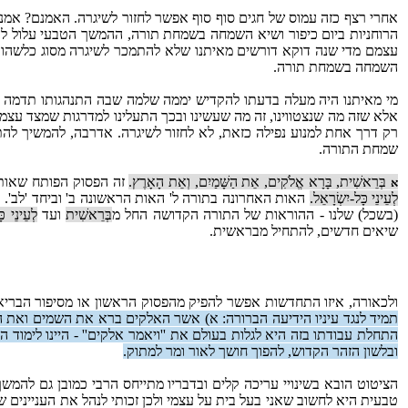
אחרי רצף כזה עמוס של חגים סוף סוף אפשר לחזור לשיגרה. האמנם? אמנם 
הרוחניות ביום כיפור ושיא השמחה בשמחת תורה, ההמשך הטבעי עלול להי
עצמם מדי שנה דוקא דורשים מאיתנו שלא להתמכר לשיגרה מסוג כלשהו. הם
השמחה בשמחת תורה.
מי מאיתנו היה מעלה בדעתו להקדיש יממה שלמה שבה התנהגותו תדמה יו
אלא שזה מה שנצטווינו, זה מה שעשינו ובכך התעלינו למדרגות שמצד עצמנ
רק דרך אחת למנוע נפילה כזאת, לא לחזור לשיגרה. אדרבה, להמשיך לה
שמחת התורה.
בְּרֵאשִׁית, בָּרָא אֱלֹקִים, אֵת הַשָּׁמַיִם, וְאֵת הָאָרֶץ.
זה הפסוק הפותח שאותו
א
לְעֵינֵי כָּל-יִשְׂרָאֵל.
האות האחרונה בתורה ל' האות הראשונה ב' וביחד 'לב'. וע
(בשכל) שלנו - ההוראות של התורה הקדושה החל מ
בְּרֵאשִׁית
ועד
לְעֵינֵי כּ
שיאים חדשים, להתחיל מבראשית.
ולכאורה, איזו התחדשות אפשר להפיק מהפסוק הראשון או מסיפור הבריאה
תמיד לנגד עיניו הידיעה הברורה: א) אשר האלקים ברא את השמים ואת האר
התחלת עבודתו בזה היא לגלות בעולם את ''ויאמר אלקים'' - היינו לימוד 
ובלשון הזהר הקדוש, להפוך חושך לאור ומר למתוק.
הציטוט הובא בשינויי עריכה קלים ובדבריו מתייחס הרבי כמובן גם להמש
טבעית היא לחשוב שאני בעל בית על עצמי ולכן זכותי לנהל את העניינים של