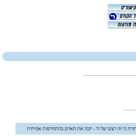
 התורה כי זה רצונו של ה' - יזכה את האדם בהתחדשות אמיתית