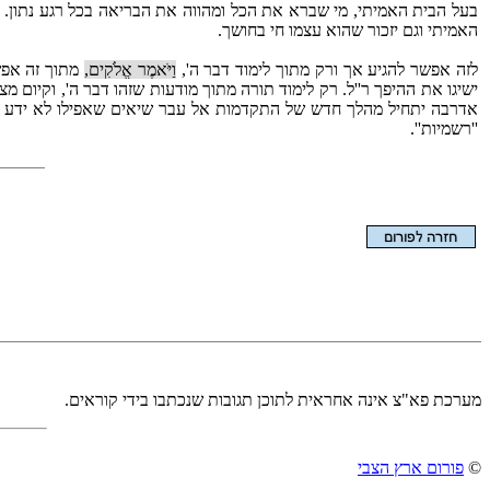
בעל הבית האמיתי, מי שברא את הכל ומהווה את הבריאה בכל רגע נתון. הא
האמיתי וגם יזכור שהוא עצמו חי בחושך.
לזה אפשר להגיע אך ורק מתוך לימוד דבר ה',
וַיֹּאמֶר אֱלֹקִים,
מתוך זה אפש
ישיגו את ההיפך ר''ל. רק לימוד תורה מתוך מודעות שזהו דבר ה', וקיום 
אדרבה יתחיל מהלך חדש של התקדמות אל עבר שיאים שאפילו לא ידע שהם 
''רשמיות''.
הצגת המאמר בלבד
מערכת פא"צ אינה אחראית לתוכן תגובות שנכתבו בידי קוראים.
©
פורום ארץ הצבי