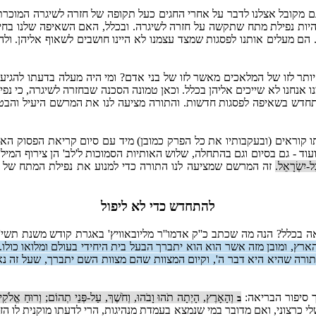
מקובל אצלנו לדבר על אחרי החגים כעל תקופה של חזרה לשיגרה המוכרת בי
ות נפילת מתח שתקשה על חזרה לשיגרה. ובכלל, האם השאיפה שלנו בחיים ה
 מעלים אותנו לפסגות שמצד עצמנו לא היינו חושבים לשאוף אליהן. ולהמ
תר לזו של המלאכים מאשר לזו של בני אדם? ומי היה מעלה בדעתו להגיע 
ו אנחנו לא שייכים אליהן בכלל. וכאן טמונה הסכנה שבחזרה לשיגרה, כי 
תחדש בשאיפה לפסגות חדשות. והתורה מציעה לנו את המרשם היעיל והבט
 קוראים (ובעקבותיו את כל הפרק כמובן) מיד עם סיום קריאת הפסוק הא
וד - גם בסיום וגם בהתחלה, שלוש האותיות הסמוכות ל'לב' הן צירוף המילה
ָל-יִשְׂרָאֵל.
זה המרשם שמציעה לנו התורה כדי למנוע את נפילת המתח של א
להתחדש כדי לא ליפול
 בכלל? הנה מה שכתב כ''ק אדמו''ר מליובאוויץ' באגרת קודש משנת תשי'
ץ, ומובן מזה אשר הוא הוא יתברך הבעל בית היחידי בעולם ומלואו כולו. 
התורה שהיא היא דבר ה', וקיום המצוות שהם מצוות השם יתברך, שעל זה נאמ
ך סיפור הבריאה:
וְהָאָרֶץ, הָיְתָה תֹהוּ וָבֹהוּ, וְחֹשֶׁךְ, עַל-פְּנֵי תְהוֹם; וְרוּחַ אֱלֹקִ
ב
י כרצוני, ואם מדובר במי שנמצא בעמדת מנהיגות, הרי לדעתו מוקנית לו הזכו