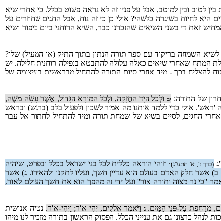
ן לטוב ובין למוטב, אבל על פניו זה לא נראה פשוט בכלל. כי אחרי שיא
יא לחיות בשיגרה כלשהי? אולי כן כי זה נוח, אבל החגים שחוזרים על
חיש זאת די בשני השיאים שהזכרנו כבר, השיא הרוחני ביום כיפור ושיא
לשיא השמחה בריקוד עם ספר תורה הנתון בתוך התיק (או המעיל) שלו?
נפילת המתח שאחרי שיאים כאלה עלולה להתבטא בנפילה רוחנית חלילה. יש
וח להצליח בכך - מיד אחרי סיום התורה להתחיל מבראשית בעיצומה של
חרון של התורה:
וּלְכֹל הַיָּד הַחֲזָקָה, וּלְכֹל הַמּוֹרָא הַגָּדוֹל, אֲשֶׁר עָשָׂה מֹשֶׁה,
יב
 'ראש'. אולי כדי ללמד אותנו מה אמור לשכון ולפעול בלב (ברגש) ובראש
חרי החגים, לסיים בשיא של שמחת תורה ומיד להתחיל לחתור אל עבר
'ג
וזוהי הוראה כללית לכל בני ישראל בכלל ובפרט, שיהיה
(כרך ז', א' תתע''ג):
ב) אשר חלק האדם בעולם הוא עדיין חשך, ועליו לתקנו ולהאירו. ג) אשר
ר ''כי נר מצוה ותורה אור'' ועל ידי זה מהפך הוא את חשך העולם לאור,
ים, מְרַחֶפֶת עַל-פְּנֵי הַמָּיִם.
וַיֹּאמֶר אֱלֹקִים, יְהִי אוֹר; וַיְהִי-אוֹר.
נטיה אנושית
ג
ת לנהל כרצונו גם את ענייני הכלל. הפסוק הראשון בתורה מזכיר לנו מיהו