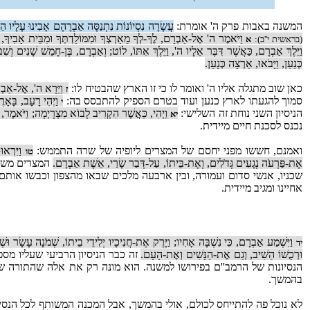
המשנה באבות פרק ה' אומרת:
עֲשָׂרָה נִסְיוֹנוֹת נִתְנַסָּה אַבְרָהָם אָבִינוּ עָלָיו הַש
וַיֹּאמֶר ה' אֶל-אַבְרָם, לֶךְ-לְךָ מֵאַרְצְךָ וּמִמּוֹלַדְתְּךָ וּמִבֵּית אָבִיךָ
(בראשית י''ב):
א
וַיֵּלֶךְ אַבְרָם, כַּאֲשֶׁר דִּבֶּר אֵלָיו ה', וַיֵּלֶךְ אִתּוֹ, לוֹט; וְאַבְרָם, בֶּן-חָמֵשׁ שָׁנִים וְש
כְּנַעַן, וַיָּבֹאוּ, אַרְצָה כְּנָעַן.
כאן שוב מתגלה אליו ה' ואומר לו כי זו הארץ שהבטיח לו:
וַיֵּרָא ה', אֶל-אַבְרָ
ז
סמוך להגעתו לארץ כנען ועוד בטרם הספיק להתבסס בה:
וַיְהִי רָעָב, בָּאָר
י
הניסיון השני נוחת זה השלישי:
וַיְהִי, כַּאֲשֶׁר הִקְרִיב לָבוֹא מִצְרָיְמָה; וַיֹּאמֶר, 
יא
נכנס לסכנת חיים מיידית.
ואמנם, חששו מפני יחסם של המצרים ליופיה של שרה התממש:
וַיִּרְאו
טו
אֶת-פַּרְעֹה נְגָעִים גְּדֹלִים, וְאֶת-בֵּיתוֹ, עַל-דְּבַר שָׂרַי, אֵשֶׁת אַבְרָם.
המצרים משחר
שכניו, אנשי סדום ועמורה, ובין ארבעה מלכים שבאו מהצפון וכבשו אותם
אחיינו ומגיב מיידית.
וַיִּשְׁמַע אַבְרָם, כִּי נִשְׁבָּה אָחִיו; וַיָּרֶק אֶת-חֲנִיכָיו יְלִידֵי בֵיתוֹ, שְׁמֹנָה עָשָׂר וּשׁ
יד
וּרְכֻשׁוֹ הֵשִׁיב, וְגַם אֶת-הַנָּשִׁים וְאֶת-הָעָם.
זה כבר הניסיון הרביעי שעליו מספ
הנסיונות של הרמב''ם בפירושו למשנה. הוא מונה רק את אלה שהתורה ש
בהמשך.
לא נוכל פה להתייחס לכולם, אולי בהמשך, אבל המכנה המשותף לכל הנסיו