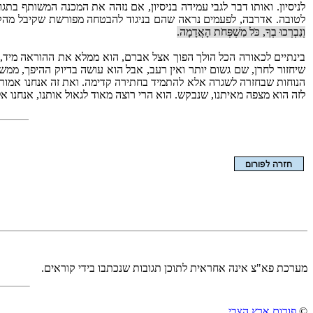
לניסיון. ואותו דבר לגבי עמידה בניסיון, אם נזהה את המכנה המשותף בתג
לטובה. אדרבה, לפעמים נראה שהם בניגוד להבטחה מפורשת שקיבל מהקב
וְנִבְרְכוּ בְךָ, כֹּל מִשְׁפְּחֹת הָאֲדָמָה.
בינתיים לכאורה הכל הולך הפוך אצל אברם, הוא ממלא את ההוראה מיד, ב
שיחזור לחרן, שם גשום יותר ואין רעב, אבל הוא עושה בדיוק ההיפך, ממשי
הנוחות שבחזרה לשגרה אלא להתמיד בחתירה קדימה. ואת זה אנחנו אמורים
לזה הוא מצפה מאיתנו, שנבקש. הוא הרי רוצה מאוד לגאול אותנו, אנחנו 
הצגת המאמר בלבד
מערכת פא"צ אינה אחראית לתוכן תגובות שנכתבו בידי קוראים.
©
פורום ארץ הצבי