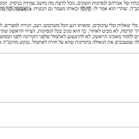
ובתיו של אברהם לנסיונות השונים, נוכל לדעת מה נחשב עמידה בניסיון. המ
''ה. שהרי הוא אמר לו:
לֶךְ-לְךָ
ובאותו מעמד גם הבטיח:
וְאֶעֶשְׂךָ, לְגוֹי גָּדו
ב
לי שאלות ובלי עיכובים, ומאותו רגע הכל משתבש; רעב, הגירה למצרים, ל
ך קדימה, לא מביט לאחור. כך הוא מגיב בכל הנסיונות, הציווי הראשון שקי
 ללמוד מאבינו הראשון, לא להתגעגע לאתמול שלפני הקורונה ולפני הממש
אלה שמעכבים את הגאולה בדמיונות שווא על חזרה לאתמול. נבקש מהקב''ה א