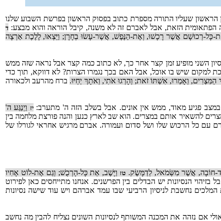
ן הראשון שעליו התורה מספרת כתוב בפסוק הראשון בפרשת השבוע שלנו
 הפתאומית הזאת, אבל לאברם זה לא משנה, קיבל הוראה והוא מבצע:
ד
ת-כָּל-רְכוּשָׁם אֲשֶׁר רָכָשׁוּ, וְאֶת-הַנֶּפֶשׁ, אֲשֶׁר-עָשׂוּ בְחָרָן; וַיֵּצְאוּ, לָלֶכֶת אַרְצָה
יון השני מופיע זמן קצר אחר כך, לא כתוב כמה קצר אבל נראה שזה ממש
כת למקום שיש בו אוכל, אבל האם בכך נגמרו הצרות? לא דווקא, תוך כדי
 הַמִּצְרִים, וְאָמְרוּ, אִשְׁתּוֹ זֹאת; וְהָרְגוּ אֹתִי, וְאֹתָךְ יְחַיּוּ.
ברח מהרעב ולכאורה
צב פגיע מאוד, ממש אין אונים. אבל בשלב הזה ה' מתערב:
וַיְנַגַּע ה'
יז
רים להשאיר אותם במצרים. הוא שב לארץ כנען והנה פורצת מלחמה בין
ברם עם כל הרכוש שלו ושל סדום ועמורה. אברם מרגיש אחראי לגורלו של
, עַד-חוֹבָה, אֲשֶׁר מִשְּׂמֹאל, לְדַמָּשֶׂק.
וַיָּשֶׁב, אֵת כָּל-הָרְכֻשׁ; וְגַם אֶת-לוֹט אָחִיו
טז
 בזיהוי הנסיונות יש הבדלים בין הפרשנים. אנחנו מתייחסים כאן לפירוט
מלכים נחשבת לניסיון הרביעי שבו עמד אברהם ויש עוד שישה נסיונות
ולי אם נזהה את המכנה המשותף לנסיונות השונים נצליח להבין מה נחשב