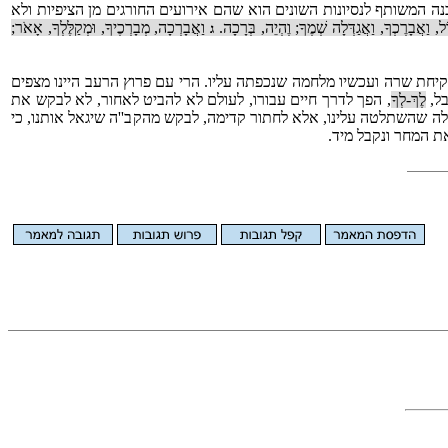
כנה המשותף לנסיונות השונים הוא שהם אירועים החורגים מן הציפיות ולא
ֹל, וַאֲבָרֶכְךָ, וַאֲגַדְּלָה שְׁמֶךָ; וֶהְיֵה, בְּרָכָה.
וַאֲבָרְכָה, מְבָרְכֶיךָ, וּמְקַלֶּלְךָ, אָאֹר;
ג
קיחת שרה ועכשיו מלחמה שנכפתה עליו. הרי עם פרוץ הרעב היינו מצפים
בל,
לֶךְ-לְךָ
, הפך לדרך חיים עבורו, לעולם לא להביט לאחור, לא לבקש את
לה שהשתלטה עלינו, אלא לחתור קדימה, לבקש מהקב''ה שיגאל אותנו, כי
ת המחר ונקבל מיד.