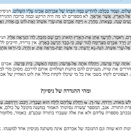
ָּׁלוֹם, וְעָמַד בְּכֻלָּם; לְהוֹדִיעַ כַּמָּה חִבָּתוֹ שֶׁל אַבְרָהָם אָבִינוּ עָלָיו הַשָּׁלוֹם.
הניסיו
, אֶל-הָאָרֶץ, אֲשֶׁר אַרְאֶךָּ.
לא מספרים לנו מה היה הרקע ובמה כרוכה ההגירה
ִׁבְעִים שָׁנָה, בְּצֵאתוֹ, מֵחָרָן.
וַיִּקַּח אַבְרָם אֶת-שָׂרַי אִשְׁתּוֹ וְאֶת-לוֹט בֶּן-אָחִיו, וְאֶ
ה
ם, וַיֹּאמֶר, לְזַרְעֲךָ אֶתֵּן אֶת-הָאָרֶץ הַזֹּאת; וַיִּבֶן שָׁם מִזְבֵּחַ, לַה' הַנִּרְאֶה אֵלָיו.
הניס
ֶץ; וַיֵּרֶד אַבְרָם מִצְרַיְמָה לָגוּר שָׁם, כִּי-כָבֵד הָרָעָב בָּאָרֶץ.
אין ברירה, חייבים לל
אֶל-שָׂרַי אִשְׁתּוֹ, הִנֵּה-נָא יָדַעְתִּי, כִּי אִשָּׁה יְפַת-מַרְאֶה אָתְּ.
וְהָיָה, כִּי-יִרְאוּ אֹתָךְ
יב
ּ אֹתָהּ שָׂרֵי פַרְעֹה, וַיְהַלְלוּ אֹתָהּ אֶל-פַּרְעֹה; וַתֻּקַּח הָאִשָּׁה, בֵּית פַּרְעֹה.
אברם במ
רים את שרה, מעניקים להם מתנות ושולחים אותם לדרכם. מסוכן מדי למצ
. הצפוניים לקחו בשבי את כל מי שיכלו לקחת כולל את לוט האחיין של א
ומהי ההגדרה של ניסיון?
ְלֹשׁ מֵאוֹת, וַיִּרְדֹּף, עַד-דָּן.
וַיֵּחָלֵק עֲלֵיהֶם לַיְלָה הוּא וַעֲבָדָיו, וַיַּכֵּם; וַיִּרְדְּפֵם
טו
רת התורה. אגב, המספר 'עשרה נסיונות' האמור במשנה מקובל על כולם, אבל
בכתב מספרת עליהם ולא את אלה שעברו בתורה שבע''פ. כאמור, מלחמת ה
נות הוא שווה וגם התגובה של אברהם אינה משתנה מניסיון אחד למשנהו. א