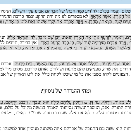
ָּׁלוֹם, וְעָמַד בְּכֻלָּם; לְהוֹדִיעַ כַּמָּה חִבָּתוֹ שֶׁל אַבְרָהָם אָבִינוּ עָלָיו הַשָּׁלוֹם.
הניסיו
, אֶל-הָאָרֶץ, אֲשֶׁר אַרְאֶךָּ.
לא מספרים לנו מה היה הרקע ובמה כרוכה ההגירה
ִׁבְעִים שָׁנָה, בְּצֵאתוֹ, מֵחָרָן.
וַיִּקַּח אַבְרָם אֶת-שָׂרַי אִשְׁתּוֹ וְאֶת-לוֹט בֶּן-אָחִיו, וְאֶ
ה
ם, וַיֹּאמֶר, לְזַרְעֲךָ אֶתֵּן אֶת-הָאָרֶץ הַזֹּאת; וַיִּבֶן שָׁם מִזְבֵּחַ, לַה' הַנִּרְאֶה אֵלָיו.
הניס
ֶץ; וַיֵּרֶד אַבְרָם מִצְרַיְמָה לָגוּר שָׁם, כִּי-כָבֵד הָרָעָב בָּאָרֶץ.
אין ברירה, חייבים לל
אֶל-שָׂרַי אִשְׁתּוֹ, הִנֵּה-נָא יָדַעְתִּי, כִּי אִשָּׁה יְפַת-מַרְאֶה אָתְּ.
וְהָיָה, כִּי-יִרְאוּ אֹתָךְ
יב
ּ אֹתָהּ שָׂרֵי פַרְעֹה, וַיְהַלְלוּ אֹתָהּ אֶל-פַּרְעֹה; וַתֻּקַּח הָאִשָּׁה, בֵּית פַּרְעֹה.
אברם במ
רים את שרה, מעניקים להם מתנות ושולחים אותם לדרכם. מסוכן מדי למצ
. הצפוניים לקחו בשבי את כל מי שיכלו לקחת כולל את לוט האחיין של א
ומהי ההגדרה של ניסיון?
ְלֹשׁ מֵאוֹת, וַיִּרְדֹּף, עַד-דָּן.
וַיֵּחָלֵק עֲלֵיהֶם לַיְלָה הוּא וַעֲבָדָיו, וַיַּכֵּם; וַיִּרְדְּפֵם
טו
רת התורה. אגב, המספר 'עשרה נסיונות' האמור במשנה מקובל על כולם, אבל
בכתב מספרת עליהם ולא את אלה שעברו בתורה שבע''פ. כאמור, מלחמת ה
נות הוא שווה וגם התגובה של אברהם אינה משתנה מניסיון אחד למשנהו. א