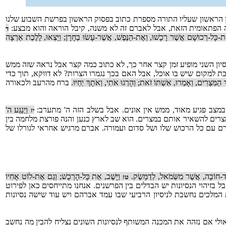
ן הראשון שעליו התורה מספרת כתוב בפסוק הראשון בפרשת השבוע שלנו
 הפתאומית הזאת, אבל לאברם זה לא משנה, קיבל הוראה והוא מבצע:
ד
ת-כָּל-רְכוּשָׁם אֲשֶׁר רָכָשׁוּ, וְאֶת-הַנֶּפֶשׁ, אֲשֶׁר-עָשׂוּ בְחָרָן; וַיֵּצְאוּ, לָלֶכֶת אַרְצָה
יון השני מופיע זמן קצר אחר כך, לא כתוב כמה קצר אבל נראה שזה ממש
כת למקום שיש בו אוכל, אבל האם בכך נגמרו הצרות? לא דווקא, תוך כדי
 הַמִּצְרִים, וְאָמְרוּ, אִשְׁתּוֹ זֹאת; וְהָרְגוּ אֹתִי, וְאֹתָךְ יְחַיּוּ.
ברח מהרעב ולכאורה
צב פגיע מאוד, ממש אין אונים. אבל בשלב הזה ה' מתערב:
וַיְנַגַּע ה'
יז
רים להשאיר אותם במצרים. הוא שב לארץ כנען והנה פורצת מלחמה בין
ברם עם כל הרכוש שלו ושל סדום ועמורה. אברם מרגיש אחראי לגורלו של
, עַד-חוֹבָה, אֲשֶׁר מִשְּׂמֹאל, לְדַמָּשֶׂק.
וַיָּשֶׁב, אֵת כָּל-הָרְכֻשׁ; וְגַם אֶת-לוֹט אָחִיו
טז
 בזיהוי הנסיונות יש הבדלים בין הפרשנים. אנחנו מתייחסים כאן לפירוט
מלכים נחשבת לניסיון הרביעי שבו עמד אברהם ויש עוד שישה נסיונות
ולי אם נזהה את המכנה המשותף לנסיונות השונים נצליח להבין מה נחשב