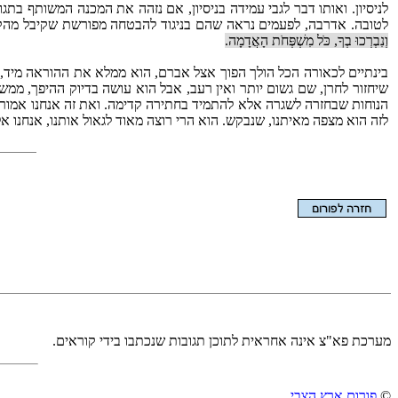
לניסיון. ואותו דבר לגבי עמידה בניסיון, אם נזהה את המכנה המשותף בתג
לטובה. אדרבה, לפעמים נראה שהם בניגוד להבטחה מפורשת שקיבל מהקב
וְנִבְרְכוּ בְךָ, כֹּל מִשְׁפְּחֹת הָאֲדָמָה.
בינתיים לכאורה הכל הולך הפוך אצל אברם, הוא ממלא את ההוראה מיד, ב
שיחזור לחרן, שם גשום יותר ואין רעב, אבל הוא עושה בדיוק ההיפך, ממשי
הנוחות שבחזרה לשגרה אלא להתמיד בחתירה קדימה. ואת זה אנחנו אמורים
לזה הוא מצפה מאיתנו, שנבקש. הוא הרי רוצה מאוד לגאול אותנו, אנחנו 
הצגת המאמר בלבד
מערכת פא"צ אינה אחראית לתוכן תגובות שנכתבו בידי קוראים.
©
פורום ארץ הצבי