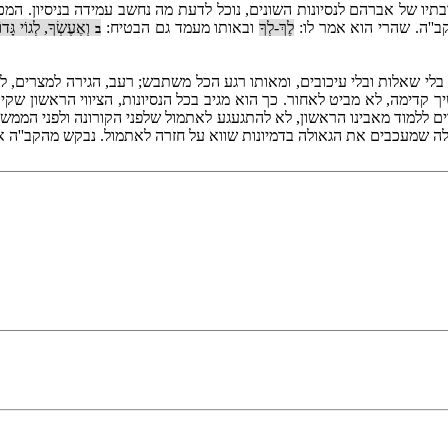
ובתיו של אברהם לנסיונות השונים, נוכל לדעת מה נחשב עמידה בניסיון. המ
''ה. שהרי הוא אמר לו:
לֶךְ-לְךָ
ובאותו מעמד גם הבטיח:
וְאֶעֶשְׂךָ, לְגוֹי גָּדו
ב
לי שאלות ובלי עיכובים, ומאותו רגע הכל משתבש; רעב, הגירה למצרים, ל
ך קדימה, לא מביט לאחור. כך הוא מגיב בכל הנסיונות, הציווי הראשון שקי
 ללמוד מאבינו הראשון, לא להתגעגע לאתמול שלפני הקורונה ולפני הממש
אלה שמעכבים את הגאולה בדמיונות שווא על חזרה לאתמול. נבקש מהקב''ה א