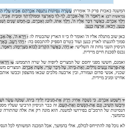
המשנה באבות פרק ה' אומרת:
עֲשָׂרָה נִסְיוֹנוֹת נִתְנַסָּה אַבְרָהָם אָבִינוּ עָלָיו הַש
וַיֹּאמֶר ה' אֶל-אַבְרָם, לֶךְ-לְךָ מֵאַרְצְךָ וּמִמּוֹלַדְתְּךָ וּמִבֵּית אָבִיךָ
(בראשית י''ב):
א
וַיֵּלֶךְ אַבְרָם, כַּאֲשֶׁר דִּבֶּר אֵלָיו ה', וַיֵּלֶךְ אִתּוֹ, לוֹט; וְאַבְרָם, בֶּן-חָמֵשׁ שָׁנִים וְש
כְּנַעַן, וַיָּבֹאוּ, אַרְצָה כְּנָעַן.
כאן שוב מתגלה אליו ה' ואומר לו כי זו הארץ שהבטיח לו:
וַיֵּרָא ה', אֶל-אַבְרָ
ז
סמוך להגעתו לארץ כנען ועוד בטרם הספיק להתבסס בה:
וַיְהִי רָעָב, בָּאָר
י
הניסיון השני נוחת זה השלישי:
וַיְהִי, כַּאֲשֶׁר הִקְרִיב לָבוֹא מִצְרָיְמָה; וַיֹּאמֶר, 
יא
נכנס לסכנת חיים מיידית.
ואמנם, חששו מפני יחסם של המצרים ליופיה של שרה התממש:
וַיִּרְאו
טו
אֶת-פַּרְעֹה נְגָעִים גְּדֹלִים, וְאֶת-בֵּיתוֹ, עַל-דְּבַר שָׂרַי, אֵשֶׁת אַבְרָם.
המצרים משחר
שכניו, אנשי סדום ועמורה, ובין ארבעה מלכים שבאו מהצפון וכבשו אותם
אחיינו ומגיב מיידית.
וַיִּשְׁמַע אַבְרָם, כִּי נִשְׁבָּה אָחִיו; וַיָּרֶק אֶת-חֲנִיכָיו יְלִידֵי בֵיתוֹ, שְׁמֹנָה עָשָׂר וּשׁ
יד
וּרְכֻשׁוֹ הֵשִׁיב, וְגַם אֶת-הַנָּשִׁים וְאֶת-הָעָם.
זה כבר הניסיון הרביעי שעליו מספ
הנסיונות של הרמב''ם בפירושו למשנה. הוא מונה רק את אלה שהתורה ש
בהמשך.
לא נוכל פה להתייחס לכולם, אולי בהמשך, אבל המכנה המשותף לכל הנסיו