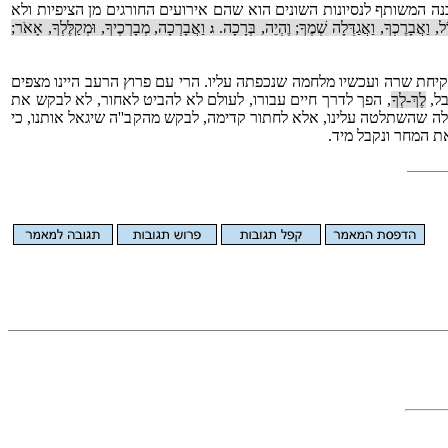
כנה המשותף לנסיונות השונים הוא שהם אירועים החורגים מן הציפיות ולא
ֹל, וַאֲבָרֶכְךָ, וַאֲגַדְּלָה שְׁמֶךָ; וֶהְיֵה, בְּרָכָה.
וַאֲבָרְכָה, מְבָרְכֶיךָ, וּמְקַלֶּלְךָ, אָאֹר;
ג
קיחת שרה ועכשיו מלחמה שנכפתה עליו. הרי עם פרוץ הרעב היינו מצפים
בל,
לֶךְ-לְךָ
, הפך לדרך חיים עבורו, לעולם לא להביט לאחור, לא לבקש את
לה שהשתלטה עלינו, אלא לחתור קדימה, לבקש מהקב''ה שיגאל אותנו, כי
ת המחר ונקבל מיד.