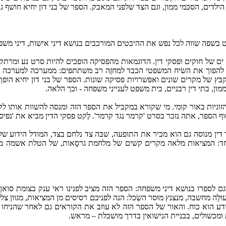
 הילדים, הסכּמי ממון, וגם הצד שלפני המאבק. הספר של בני דון יחיא חושף גם 
בשפה שווה לכל נפש את ההיבטים המורכבים בנושא דיני אישות, דיני משפ
ים של חוקים ופסקי דין. הדוגמאות מהפסיקה הופכים להיות סרט נע ומרתק: 
יא להפוך את השׂיח המשפטי הכבד למחזֶה רב משתתפים: ממערכה למערכה א
ּץ של מקרים שונים ואפשרויות פסיקה שונות. הספר של בני דון יחיא הופך
ון, בתי דין רבניים, בית משפט לענייני משפחה - וכך הלאה.
הזוגיות באור קומי. מי שקורא במקביל את הספר הזה ומנסה להשוות אותו לק
, אתה נזכר בסרט 'קרמר נגד קרמר'. לֶקט פסקי הדין מביא את 'נפיסי נגד נפ
ך דין מנוסה גם הוא מכיר את התופעה, שבּה צד נלחם בצד, המודל הידוע 
מיוחד: המציאות מלאה מקרים קשים של מלחמת גרסָאות, של הטלת אשמה מ
ם לספרו בנושא דיני משפחה: הספר הזה מציב לפנינו ראי ענק בצומת סואן
 עולָה מחשבה, מנצנץ מוּסר השְׂכל: הנה לפניכם רסיסים מן המציאות, מגוון צל
דע הוא כוח. והאור של הספר הזה לא עוזב את הקוראים גם לאחר שהניחו
מכשולים, בבניית הנישואין בדרך מושכּלת – מראש.