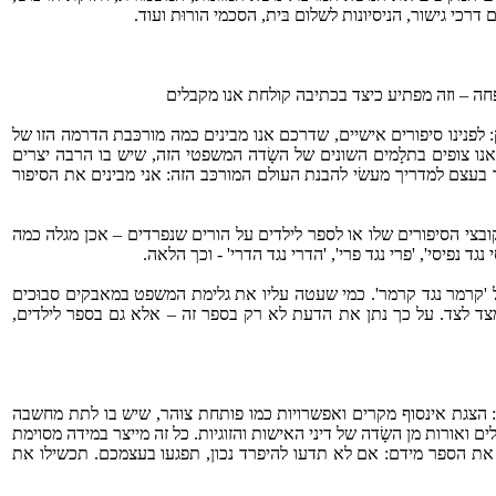
דרכי גישור, הניסיונות לשלום בּית, הסכמי הורוּת ועוד.
חה – וזה מפתיע כיצד בכתיבה קולחת אנו מקבלים
לפנינו סיפורים אישיים, שדרכם אנו מבינים כמה מורכּבת הדרמה הזו של
נו צופים בתלָמים השונים של השָׂדה המשפטי הזה, שיש בו הרבה יצרים
 בעצם למדריך מעשׂי להבנת העולם המורכּב הזה: אני מבינים את הסיפור
ובצי הסיפורים שלו או לספר לילדים על הורים שנפרדים – אכן מגלה כמה
יסי', 'פרי נגד פרי', 'הדרי נגד הדרי' - וכך הלאה.
של 'קרמר נגד קרמר'. כמי שעטה עליו את גלימת המשפט במאבקים סבוּכים
צד לצד. על כך נתן את הדעת לא רק בספר זה – אלא גם בספר לילדים,
: הצגת אינסוף מקרים ואפשרויות כמו פותחת צוהר, שיש בו לתת מחשבה
לים ואורות מן השָׂדה של דיני האישות והזוגיות. כל זה מייצר במידה מסוימת
 את הספר מידם: אם לא תדעו להיפרד נכון, תפגעו בעצמכם. תכשילו את