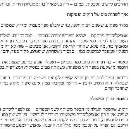
הדרכים ליישוב הסכסוך, וכמובן – דיון בנושאי ליבה: מסוּגלות הורית, זכויות
איך לשחות בים של חוקים ופסיקות
מאוד מפתיע, ששנים רבות חלפו, עד שקיבלנו ספר מעמיק ומקיף, שמשרטט 
אנציקלופדיה מרתקת – שהיא בפירוש 'מורה נבוכים' – המחבר יודע לצלוח 
השֶבר בינו לבינה. כמי שכבר התנסה בכתיבה ספרותית, יודע בני דון יח
ומאבקי כוח. מה פלא, שאחרי קריאת הקובץ, אנו מבינים – שזה לא רק מקב
הפנימי שמֵעבר למושגים כמו – סכסוך משפחתי, שופטים, פקיד סעד, יחסי ממ
כאמור – בני דון יחיא כתב כמה ספרים – ואפילו הופיע במופע שמציג את 
חוכמה מושקעת בספר דיני משפחה. כשאתה מביט בפסיקות המצורפות בסוף הספר
בוודאי, עמדו לפני בני דון יחייא קשיים לקראת משימה כה מורכבת. כעור
שכאלה, הוא היטיב להבין – גירושין ומאבקי ממון אינם סיפור מתוק ב
שהוזכר קודם.
נישואין בדרך מושכלת
דומה, שהמסר העולה מן הספר משותף לשני הספרים – גם לספר לילדים וג
שנייה: אין זו רק 'אנציקלופדיה משפטית' ו'מדריך לגירושין'. בין השיטין כמו
פכּים למחשבה, תמרורי-דרך כיצד לקחת הכול בשיקול דעת. אל נשכח: מי
חייכם. גם הפרק על הסכמי ממון סולל את ההבנה, שאפשר למנוע מהמורות ו