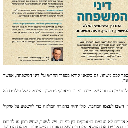
לספר לכם משהו'. גם כשאני קורא בספרו החדש על דיני המשפחה, אפשר
ד.
 לרגע מן הקתרה של מייצג בני זוג במאבקי גירושין. המצוקה של הילדים לא
ודאי, חשבו לעצמו המחבר, אולי יהיה בהארה המלאה כדי להשפיע על שיקול
א צדדים לא נעימים במאבקים בין בני זוג, ויש לשער, שחש רצון עז לתרום
ם המקיפים את הנושא המרכזי: נושא המזונות, המשמורת, חלוקת הרכוש,