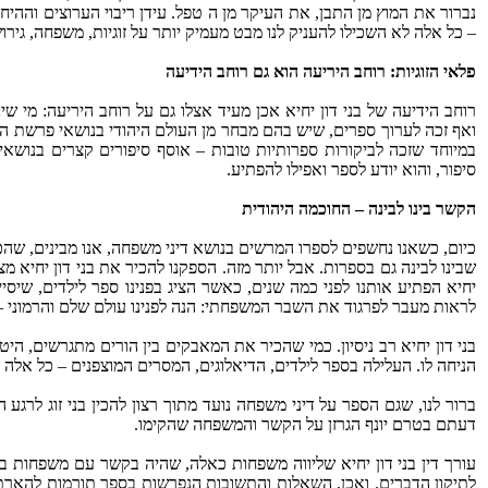
נברור את המוץ מן התבן, את העיקר מן ה טפל. עידן ריבוי הערוצים וההיח
– כל אלה לא השכילו להעניק לנו מבט מעמיק יותר על זוגיות, משפחה, גירוש
פלאי הזוגיות: רוחב היריעה הוא גם רוחב הידיעה
רוחב הידיעה של בני דון יחיא אכן מעיד אצלו גם על רוחב היריעה: מי ש
ואף זכה לערוך ספרים, שיש בהם מבחר מן העולם היהודי בנושאי פרשת השבו
במיוחד שזכה לביקורות ספרותיות טובות – אוסף סיפורים קצרים בנושאים
סיפור, והוא יודע לספר ואפילו להפתיע.
הקשר בינו לבינה – החוכמה היהודית
כיום, כשאנו נחשפים לספרו המרשים בנושא דיני משפחה, אנו מבינים, ש
שבינו לבינה גם בספרות. אבל יותר מזה. הספקנו להכיר את בני דון יחיא מצ
יחיא הפתיע אותנו לפני כמה שנים, כאשר הציג בפנינו ספר לילדים, ש
לראות מעבר לפרגוד את השבר המשפחתי: הנה לפנינו עולם שלם והרמוני –
בני דון יחיא רב ניסיון. כמי שהכיר את המאבקים בין הורים מתגרשים, היטי
הניחה לו. העלילה בספר לילדים, הדיאלוגים, המסרים המוצפנים – כל אלה 
ברור לנו, שגם הספר על דיני משפחה נועד מתוך רצון להכין בני זוג לרגע
דעתם בטרם יונף הגרזן על הקשר והמשפחה שהקימו.
עורך דין בני דון יחיא שליווה משפחות כאלה, שהיה בקשר עם משפחות בתהלי
לתיקון הדברים. ואכן, השאלות והתשובות הנפרשות בספר תורמות להארת 