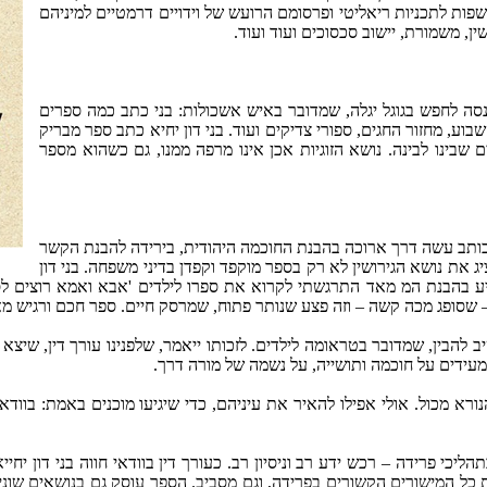
שפות לתכניות ריאליטי ופרסומם הרועש של וידויים דרמטיים למיניהם
ין, משמורת, יישוב סכסוכים ועוד ועוד.
ינסה לחפש בגוגל יגלה, שמדובר באיש אשכולות: בני כתב כמה ספרים
ע, מחזור החגים, ספורי צדיקים ועוד. בני דון יחיא כתב ספר מבריק
 שבינו לבינה. נושא הזוגיות אכן אינו מרפה ממנו, גם כשהוא מספר
הכותב עשה דרך ארוכה בהבנת החוכמה היהודית, בירידה להבנת הקשר
יג את נושא הגירושין לא רק בספר מוקפד וקפדן בדיני משפחה. בני דון
יסייע בהבנת המ מאד התרגשתי לקרוא את ספרו לילדים 'אבא ואמא רוצים 
 שסופג מכה קשה – וזה פצע שנותר פתוח, שמרסק חיים. ספר חכם ורגיש מא
ב להבין, שמדובר בטראומה לילדים. לזכותו ייאמר, שלפנינו עורך דין, שיצא
מעידים על חוכמה ותושייה, על נשמה של מורה דרך.
 הנורא מכול. אולי אפילו להאיר את עיניהם, כדי שיגיעו מוכנים באמת: בו
כי פרידה – רכש ידע רב וניסיון רב. כעורך דין בוודאי חווה בני דון יחיי
כל המישורים הקשורים בפרידה, וגם מסביב. הספר עוסק גם בנושאים שוני