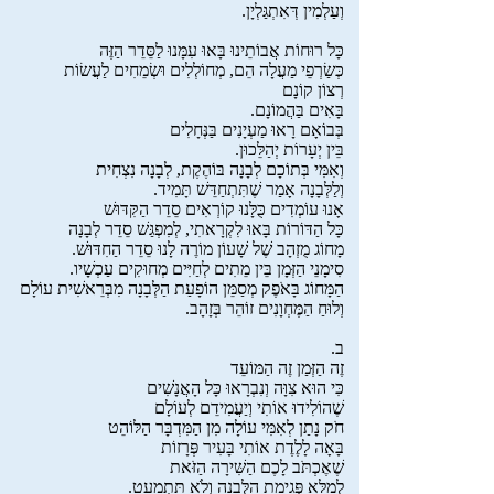
וְעַלְמִין דְּאִתְגַּלְיָן.
כָּל רוּחוֹת אֲבוֹתֵינוּ בָּאוּ עִמָּנוּ לַסֵּדֵר הַזֶּה
כְּשַׂרְפֵי מַעֲלָה הֵם, מְחוֹלְלִים וּשְׂמֵחִים לַעֲשׂוֹת
רְצוֹן קוֹנָם
בָּאִים בַּהֲמוֹנָם.
בְּבוֹאָם רָאוּ מַעְיָנִים בַּנְּחָלִים
בֵּין יְעָרוֹת יְהַלֵּכוּן.
וְאִמִּי בְּתוֹכָם לְבָנָה בּוֹהֶקֶת, לְבָנָה נִצְחִית
וְלַלְּבָנָה אָמַר שֶׁתִּתְחַדֵּשׁ תָּמִיד.
אָנוּ עוֹמְדִים כֻּלָּנוּ קוֹרְאִים סֵדֵר הַקִּדּוּשׁ
כָּל הַדּוֹרוֹת בָּאוּ לִקְרָאתִי, לְמִפְגַּשׁ סֵדֵר לְבָנָה
מָחוֹג מֻזְהָב שֶׁל שָׁעוֹן מוֹרֶה לָנוּ סֵדֵר הַחִדּוּשׁ.
סִימָנֵי הַזְּמָן בֵּין מֵתִים לְחַיִּים מְחוּקִים עַכְשָׁיו.
הַמָּחוֹג בָּאֹפֶק מְסַמֵּן הוֹפָעַת הַלְּבָנָה מִבְּרֵאשִׁית עוֹלָם
וְלוּחַ הַמֶּחְוָנִים זוֹהֵר בְּזָהָב.
ב.
זֶה הַזְּמַן זֶה הַמּוֹעֵד
כִּי הוּא צִוָּה וְנִבְרָאוּ כָּל הָאֲנָשִׁים
שֶׁהוֹלִידוּ אוֹתִי וְיַעֲמִידֵם לְעוֹלָם
חֹק נָתַן לְאִמִּי עוֹלָה מִן הַמִּדְבָּר הַלּוֹהֵט
בָּאָה לָלֶדֶת אוֹתִי בָּעִיר פְּרָזוֹת
שֶׁאֶכְתֹּב לָכֶם הַשִּׁירָה הַזֹּאת
לְמַלֵּא פְּגִימַת הַלְּבָנָה וְלֹא תִּתְמַעֵט.