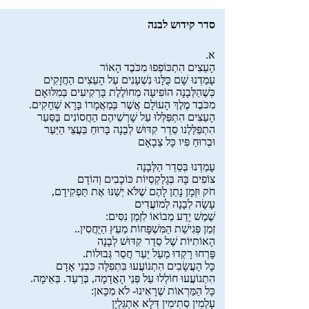
סדר קידוש לבנה
א.
הָעֵצִים הִתְכּוֹפְפוּ מִכֹּבֶד הָאוֹר
עָמַדְנוּ שָׁם כֻּלָּנוּ נִשְׁעָנִים עַל הָעֵצִים הַחֲזָקִים
כְּשֶׁהַלְּבָנָה הוֹפִיעָה מְחוֹלֶלֶת בָּרְקִיעִים בְּמִלּוּאָם
מִכֹּבֶד מֶלֶךְ הָעוֹלָם אֲשֶׁר בְּמַאֲמָרוֹ בָּרָא שְׁחָקִים.
הָעֵצִים הִתְפַּלְּלוּ עַל שָׁרְשֵׁיהֶם הַחֲסוֹנִים בַּסַּעַר
הִתְפַּלַּלְנו סֵדֵר קִדּוּשׁ לְבָנָה בָּרוּחַ בַּעֲצֵי הַיַּעַר
וּבְרוּחַ פִּיו כָּל צְבָאָם
עָמַדְנוּ בְּסֵדֵר הַלְּבָנָה
צוֹפִים בָּהּ בְּגָלַקְסְיוֹת כּוֹכָבִים וְהוֹדָם
חֹק וּזְמָן נָתַן לָהֶם שֶׁלֹּא יְשַׁנּוּ אֶת תַּפְקִידָם,
עָשָׂה לְבָנָה לְמוֹעֲדִים
שֶׁמֶשׁ יָדַע מְבוֹאוֹ לִזְמַן נִסִּים:
זְמַן פְּגִישַׁת הַמִּשְׁפָּחוֹת מֵעֵץ הַיֻּחֲסִין..
הָאוֹתִיּוֹת שֶׁל סֵדֵר קִדּוּשׁ לְבָנָה
פָּרְחוּ רָקְדוּ מֵעַל יַעַר חֲסַר גְּבוּלוֹת.
כָּל הָעֲשָׂבִים הִתְנוֹעֲעוּ בִּתְפִלָּה כִּבְנֵי אָדָם
הִתְנוֹעֲעוּ חוֹלְלוּ עַל פְּנֵי הָאֲדָמָה, בְּרַעַד. בְּאֵימָה.
כָּל הַמַּרְאוֹת שֶׁרָאִינוּ- לֹא מִכָּאן:
עָלְמִין סְתִימִין דְּלָא אִתְגַּלְיָן