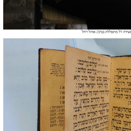
ידה ז'ל מתפללת בביכ'נ אוהל רחל