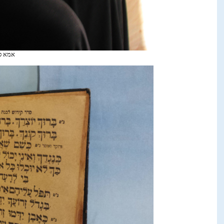
אמא סע