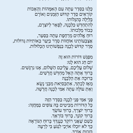
כֻּלָּנוּ בַּסֵּדֶר עַתָּה עִם הָאִמָּהוֹת וְהָאָבוֹת
קוֹרְאִים סֵדֶר קִדּוּשׁ הַזְּמַנִּים וְאוֹרָם
בַּלַּיְלָה בְּהִגָּלוֹתוֹ.
לְהִתְחַדֵּשׁ כַּלְּבָנָה, לְפָאֵר לְיוֹצְרָם,
כְּבוֹד מַלְכוּתוֹ.
רוּחַ אֱלֹהִים מְרַחֶפֶת עַתָּה בַּסַּעַר,
אֶצְבְּעוֹתֵינוּ אוֹחֲזוֹת סֵדֶר בַּיַּעַר בְּאוֹתִיּוֹת גְּדוֹלוֹת,
סֵדֶר קִדּוּשׁ לְבָנָה בְּנַפְשׁוֹתֵינוּ הַכְּלוּלוֹת.
מִפְגַּשׁ דּוֹרוֹת הוּא זֶה
יוֹם חַג הוּא לָנוּ:
שָׁלוֹם עֲלֵיכֶם, עֲלֵיכֶם הַשָּׁלוֹם, אָנוּ נִרְגָּשִׁים.
בָּרוּךְ אַתָּה הָאֵל מְחַדֵּשׁ חֳדָשִׁים.
בְּרוּכָה אַתְּ הַלְּבָנָה
מֵאָז לֶכְתֵּךְ, אִתְכַּסִיַּאת מִבְּנֵי נָשָׂא
וְאַתְּ עוֹלָה עַתָּה אִמִּי לְבָנָה חֲדָשָׁה.
פְּנֵי אִמִּי פְּנֵי לְבָנָה בַּסֵּדֶר הַזֶּה
כָּל הַדּוֹרוֹת מַבִּיטִים בָּהּ צוֹפִים בַּמַּחֲזֶה:
בָּרוּךְ יוֹצְרֵךְ, בָּרוּךְ עוֹשֵׂךְ
בָּרוּךְ קוֹנֵךְ, בָּרוּךְ בּוֹרְאֵךְ.
כְּשֵׁם שֶׁאֲנִי רוֹקֵד כְּנֶגְדְּךָ בָּרוּחַ הַנּוֹרָאָה
כָּךְ לֹא יוּכְלוּ אוֹיְבַי לִנְגֹּעַ בִּי לְרָעָה
בִּזְכוּת אוֹרֵךְ.