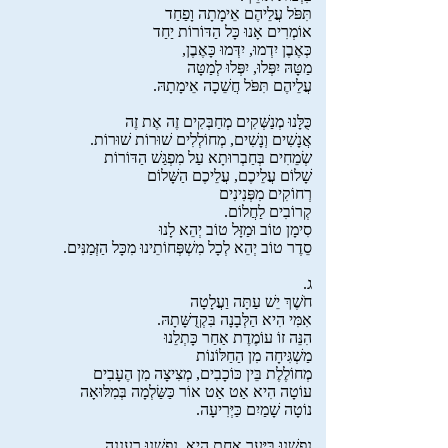
תִּפֹּל עֲלֵיהֶם אֵימָתָה וָפַחַד
אוֹמְרִים אָנוּ כָּל הַדּוֹרוֹת יַחַד
כְּאֶבֶן יִדְמוּ, יִדְּמוּ כָּאֶבֶן,
מַטָּהּ יִפְּלוּ, יִפְּלוּ לְמַטָּה
עֲלֵיהֶם תִּפֹּל חֲשֵׁכָה אֵימָתָהּ.
כֻּלָּנוּ מְנַשְּׁקִים מְחַבְּקִים זֶה אֶת זֶה
אֲנָשִׁים וְנָשִׁים, מְחוֹלְלִים שׁוּרוֹת שׁוּרוֹת.
שְׂמֵחִים בְּחַבְרוּתָא עַל מִפְגַּשׁ הַדּוֹרוֹת
שָׁלוֹם עֲלֵיכֶם, עֲלֵיכֶם הַשָּׁלוֹם
רְחוֹקִים מִפְּנִינִים
קְרוֹבִים לַחֲלוֹם.
סִימָן טוֹב וּמַזָּל טוֹב יְהֵא לָנוּ
סֵדֶר טוֹב יְהֵא לְכָל מִשְׁפְּחוֹתֵינוּ מִכָּל הַזְּמַנִּים.
ג.
חֹשֶׁךְ יֵשׁ עַתָּה וַעֲלָטָה
אִמִּי הִיא הַלְּבָנָה בִּקְדֻשָּׁתָהּ.
הִנֵּה זוֹ עוֹמֶדֶת אַחַר כָּתְלֵנוּ
מַשְׁגִּיחָה מִן הַחַלּוֹנוֹת
מְחוֹלֶלֶת בֵּין כּוֹכָבִים, מְצִיצָה מִן הֶעָבִים
עוֹטָה הִיא אַט אַט אוֹר כַּשַּׂלְמָה בְּמִלּוּאָה
נוֹטָה שָׁמַיִם כַּיְּרִיעָה.
נַפְשֵׁנוּ בַּיַּעַר אַחַת הִיא, נַפְשֵׁנוּ רַעֲנָנָה