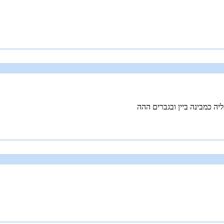
יה כמבינה ביין ובגברים ההה