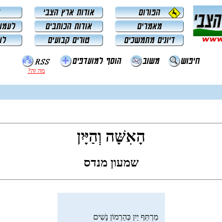
מה זה?
הָאִשָּׁה וְהַיָּיִן
שמעון מנדס
מַרְתֵּף יַיִן כְּהַרְמוֹן נָשִׁים