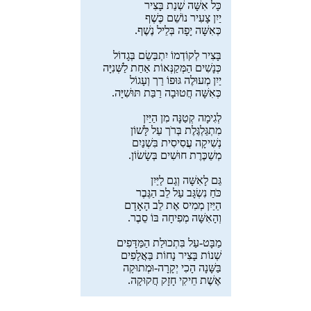
כָּל אִשָּׁה שְׁנַת בָּצִיר
יַיִן צָעִיר נוֹשֵׁם כֶּשֶׁף
כְּאִשָּׁה יָפָה בְּלֵיל נֶשֶׁף.
בָּצִיר לְקוֹדְמוֹ יִתְבַּשֵׂם בְּגָדוֹל
כְּנָשִׁים הַמְּקַנְּאוֹת אַחַת לַשְּׁנִיָּה
יַיִן מְעוּלֶה גּוּפוֹ רַך וְעָגוֹל
כְּאִשָּׁה חֲטוּבָה רַבַּת תּוּשִׁיָּה.
לְגִימָה קְטַנָּה מִן הַיַּיִן
מִתְגַּלְגֶּלֶת בְּרֹך עַל לָּשׁוֹן
נְשִׁיקָה עֲסִיסִית בִּשְׁנַיִם
מְשַׁכֶּרֶת חוּשִׁים בְּשָׂשׂוֹן.
גַּם לָאִשָּׁה וְגַם לַיַּיִן
כֹּחַ נִשְׂגָּב עַל לֵב הַגֶּבֶר
הַיַּיִן מְמִיס אֶת לֵב הָאָדָם
וְהָאִשָּׁה מְפִיחָה בּוֹ סֵבֶר.
מַבָּט-עַל בִּתְכוּלַת הַמַּדָּפִים
שְׁנוֹת בָּצִיר נָחוֹת בַּאֲלָפִים
בַּשָּׁנָה הָכִי יְקָרָה-וּמְתוּקָה
אֶשֶׁת חֵיקִי חָזָק חֲקוּקָה.