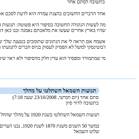
בתשובה לסתם אחד
אחד הדברים החשובים בהצגת עמדה הוא לדעת לסכם את הע
מה לעשות הנקודה החשובה בסיפור היא פשוטה: תנועות הש
שהיו בארץ אחרים שעשו את מלאכתם נאמנה ובנו כאן דב
אשמח אם תראה לי את הנתונים שתומכים בטענה שלך שעי
ז'בוטינסקי למשל לא הפסיק לעסוק בגיוס חברים לתנועתו
מי שמתמודד ומפסיד הוא עדין חלק מהסיפור ולא ראוי שיטען
_new_
תנועות השמאל השתלטו על מהלך
סתם אחד (יום חמישי, 23/10/2008 שעה 7:18)
בתשובה לדוד סיון
תנועות השמאל השתלטו בשנת 1920 על מהלך שהחל ב-‏1870 מהלך של שיבת ציון.
במשך 50 השנים 
שלוט השמאל