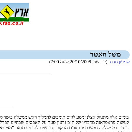
משל האטד
שמעון מנדס
(יום שני, 20/10/2008 שעה 7:00)
בימים אלה מתנהל אצלנו מסע לגיוס תומכים להמליך ראש ממשלה בישראל
לעשות פראפראזה מדבריו של ח''כ גדעון סער על האפסים שבחיינו הפרלמנ
דיונים בממשלה - ממש כמו באו''ם הרקוב; ודורשים להוסיף תואר
''חצי ר