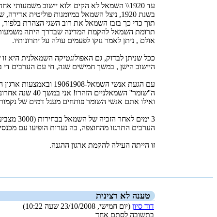
עד 1920\\ השמאל לא הקים ולוא יישוב משמעותי אחד.
בשנת 1920, ניצל השמאל במיומנות פוליטית אדירה, שעת חולשה ביישוב, והשתלט על משאבי העם היהודי.
תוך כדי כך בזבז השמאל את רוב השגי הצהרת בלפור, 
תרומת השמאל להקמת המדינה שבדרך היתה משמעותית , 
אולם , ניתן לאמר נזקו לפעמים עולה על יתרונותיו.
ככל שניתן לבדוק, גם האפולוגטיקה השמאלנית היא זו
היישוב הישן , במשך חמישים שנה, חי עם הערבים די בסימביוזה. במשך 50 שנים היו רציחות של יהודים אולם ניתן למנותם על יד 
עם הגעת אנשי השמאל-‏
ה''שומר'' השמאלניים הזהרו! אני במשך 40 שנה אחרונות שומר, מימי לא הרגתי ולא נהרגתי, והערבים מכבדים אותי עד מאוד.
ואילו אתם אנשי השומר פותחים מעגל דמים של נקמות דם
3 ימים לאחר הזכיה של השמאל בבחירות (3000 מצביעים מתוך יישוב של תשעים אלף ) ערכו מפלגות השמאל הפגנת אחד במאי ב... רח ירושליים ביפו.
הערבים התרגזו מהחוצפה, בה נערות הופיעו עם מכנסיים קצרים וחולצ
זו הייתה העילה להקמת ארגון ההגנה.
_new_
טענה לא רצינית
דוד סיון
(יום חמישי, 23/10/2008 שעה 10:22)
בתשובה לסתם אחד