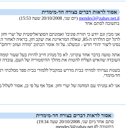
אסור לראות דברים בצורה חד-מימדית
mendes3@zahav.net.il
(יום שני, 20/10/2008 שעה 15:53)
בתשובה לסתם אחד
אני מבין וגם יודע כי תורת פוניבז' ואמונתם הסוציאליסטית של יערי וח
לרגל יום הולדתו ה-‏85, שאלה המראיינת את יעקב חזן,
נסינו ליצור יהודי חדש - ונכשלנו. על זה אומר הכתוב ''מודה ועוזב ירוחם''.
אתה טועה בדבר אחד עקרוני. לא כל מנהיג חייב להיות בעל שעור קומה 
העובדה שהאיש הצליח להטות את מהלך ההיסטוריה של העם, עובדה זו
בשנות נערותי למדתי בבית מדרש במקביל ללמודי בבית ספר ממלכתי רגיל.
חד-מימדי.
אני לא נמניתי עם המחנה של יערי וחזן. אבל אף על פי כן, אסור לשלו
_new_
אסור לראות דברים בצורה חד-מימדית
סתם אחד (יום שני, 20/10/2008 שעה 19:34)
בתשובה לmendes3@zahav.net.il