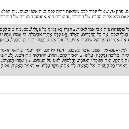
, פרק ט', שאולי יזכיר לכם מציאות דומה לפני כמה אלפי שנים. מה הפל
אם הוא אחיה החורג של היהדות, והנצרות היא אחותה הצעירה של היהדות - 
ל-כָּל-מִשְׁפַּחַת בֵּית-אֲבִי אִמּוֹ לֵאמֹר.
דַּבְּרוּ-נָא בְּאָזְנֵי כָל-בַּעֲלֵי שְׁכֶם, מַה-טּוֹב לָכ
ב
ָּל-בַּעֲלֵי שְׁכֶם, אֵת כָּל-הַדְּבָרִים, הָאֵלֶּה; וַיֵּט לִבָּם אַחֲרֵי אֲבִימֶלֶךְ, כִּי אָמְרוּ אָחִינוּ
 אֶת-אֶחָיו בְּנֵי-יְרֻבַּעַל שִׁבְעִים אִישׁ, עַל-אֶבֶן אֶחָת; וַיִּוָּתֵר יוֹתָם בֶּן-יְרֻבַּעַל, הַקָּטֹן-
לֶךְ לְמֶלֶךְ--עִם-אֵלוֹן מֻצָּב, אֲשֶׁר בִּשְׁכֶם.
וַיַּגִּדוּ לְיוֹתָם, וַיֵּלֶךְ וַיַּעֲמֹד בְּרֹאשׁ הַר-גְּ
ז
 לַזַּיִת, מלוכה (מָלְכָה) עָלֵינוּ.
וַיֹּאמֶר לָהֶם, הַזַּיִת, הֶחֳדַלְתִּי אֶת-דִּשְׁנִי, אֲשֶׁר-בִּי
ט
ת-מָתְקִי, וְאֶת-תְּנוּבָתִי הַטּוֹבָה; וְהָלַכְתִּי, לָנוּעַ עַל-הָעֵצִים.
וַיֹּאמְרוּ הָעֵצִים, ל
יב
ַיֹּאמְרוּ כָל-הָעֵצִים, אֶל-הָאָטָד: לֵךְ אַתָּה, מְלָךְ-עָלֵינוּ.
וַיֹּאמֶר הָאָטָד, אֶל-הָעֵ
טו