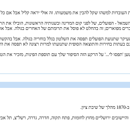
ובדות למשהו שקל להבין את משמעותו. זה אולי יראה קליל אבל אם כל ה
מאל - הפועלים, של לפני קום המדינה ובשנותיה הראשונות, הובילו את ה
רים מפוארים; זה בהחלט לא פוסל את תרומתם של האחרים בגולה. אבל אות
קר שתנועת הפועלים תפסה את השלטון בגלל בוחריה בגולה. אבל בהקשר ה
 גם בעתות בחירות והתוצאה הסופית שתנועתו למרות רצונה לא תפסה את הש
 'תפסו לי...' על הרקע הזה הסיפור שלך עם תוספת הפינות, מזכיר את הטענה 
משנת 1870 לשנת 1920, נבנו הערים והיישובים ירושליים מחוץ לחומות, פתח תקוה, חדרה, גדרה, 