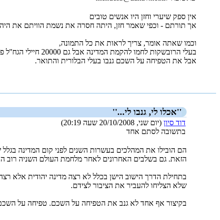
אין ספק שיערי וחזן היו אנשים טובים
אך תורתם - וכפי שאמר חזן, היתה חסרה את נשמת הוויתם את היהד
וכמו שאתה אומר, צריך לראות את כל התמונה,
בעלי הרובשקות לחמו להקמת המדינה אבל גם 20000 חיילי הגח''ל פליטי מחנות ההשמדה, גם עשרות אלפים יהודים מהיישוב הישן, מזרחים ואשכנזים מסרו נפשם בכל החזיתות.
אבל את הטפיחה על השכם גנבו בעלי הבלורית והתואר.
_new_
''אכלו לי, גנבו לי...''
דוד סיון
(יום שני, 20/10/2008 שעה 20:19)
בתשובה לסתם אחד
הם הובילו את המהלכים בעשרות השנים לפני קום המדינה בגלל ש
הזאת. גם בשלבים האחרונים לאחר מלחמת העולם השניה רוב העם ק
בתחילת הדרך הישוב הישן בכלל לא רצה מדינה יהודית אלא רצה 
שלא הצליחו להעביר את הציבור לצידם.
בקיצור אף אחד לא גנב את הטפיחה על השכם. טפיחה על השכם 