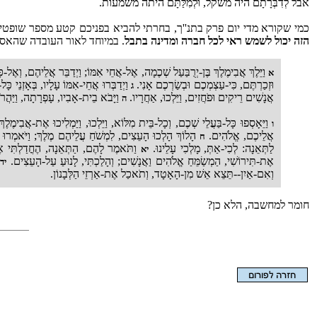
אבל לְדִבְּרָתָם היה משקל, וּלְמִלַּתָּם היתה משמעות.
כמי שקורא מדי יום פרק בתנ''ך, בחרתי להביא בפניכם קטע מספר שופטים
הזה יכול לשמש ראי לכל חברה ומדינה בתבל
. במיוחד לאור העובדה שהאסל
וַיֵּלֶךְ אֲבִימֶלֶךְ בֶּן-יְרֻבַּעַל שְׁכֶמָה, אֶל-אֲחֵי אִמּוֹ; וַיְדַבֵּר אֲלֵיהֶם, וְאֶ
א
וּזְכַרְתֶּם, כִּי-עַצְמְכֶם וּבְשַׂרְכֶם אָנִי.
וַיְדַבְּרוּ אֲחֵי-אִמּוֹ עָלָיו, בְּאָזְנֵי כ
ג
אֲנָשִׁים רֵיקִים וּפֹחֲזִים, וַיֵּלְכוּ, אַחֲרָיו.
וַיָּבֹא בֵית-אָבִיו, עָפְרָתָה, וַיַּהֲרֹג
ה
וַיֵּאָסְפוּ כָּל-בַּעֲלֵי שְׁכֶם, וְכָל-בֵּית מִלּוֹא, וַיֵּלְכוּ, וַיַּמְלִיכוּ אֶת-אֲבִימֶ
ו
אֲלֵיכֶם, אֱלֹהִים.
הָלוֹךְ הָלְכוּ הָעֵצִים, לִמְשֹׁחַ עֲלֵיהֶם מֶלֶךְ; וַיֹּאמְרוּ
ח
לַתְּאֵנָה: לְכִי-אַתְּ, מָלְכִי עָלֵינוּ.
וַתֹּאמֶר לָהֶם, הַתְּאֵנָה, הֶחֳדַלְתִּי אֶ
יא
אֶת-תִּירוֹשִׁי, הַמְשַׂמֵּחַ אֱלֹהִים וַאֲנָשִׁים; וְהָלַכְתִּי, לָנוּעַ עַל-הָעֵצִים.
ו
יד
וְאִם-אַיִן--תֵּצֵא אֵשׁ מִן-הָאָטָד, וְתֹאכַל אֶת-אַרְזֵי הַלְּבָנוֹן.
חומר למחשבה, הלא כן?
הצגת המאמר בלבד