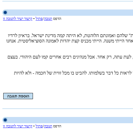
הדפס
תגובה
/
פתיל
•
קישור ישיר לתגובה זו
קות'' שלהם ואמונתם הלוהטת, לא היתה קמה מדינת ישראל. בראיון לרדיו
רק דבר אחד הייתי משנה. הייתי מכניס קצת יהדות לאמונה הסוציאליסטית. אנחנו
, לעת עתה, רק אחד. אבל מנהיגים רבים אחרים קמו לעם היהודי. בעצם
לראות כל דבר בשלמותו. להביט בו מכל זווית של חכמה - ולא להיות
הדפס
תגובה
/
פתיל
•
קישור ישיר לתגובה זו