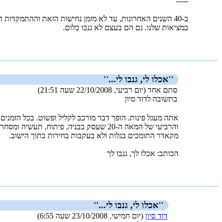
-----
ב-‏40 השנים האחרונות, עד לא מזמן נחישות הזאת וההתמקדות הזאת היתה דוקא בידי אחרים. לכן הם ומעשיהם בולטים יותר
במציאות שלנו. גם הם בעצם לא גנבו כלום.
_new_
''אכלו לי, גנבו לי...''
סתם אחד (יום רביעי, 22/10/2008 שעה 21:51)
בתשובה לדוד סיון
אתה מעגל פינות. הופך דבר מורכב לקליל ופשוט. בכל הזמנים
והרביעי של המאה ה-‏20 שעסק בבניה, פי
מקאדר התומכים בגלות ולא בעקבות בחירות בתוך הישוב.
הכותב: אכלו לך, גנבו לך
_new_
''אכלו לי, גנבו לי...''
דוד סיון
(יום חמישי, 23/10/2008 שעה 6:55)