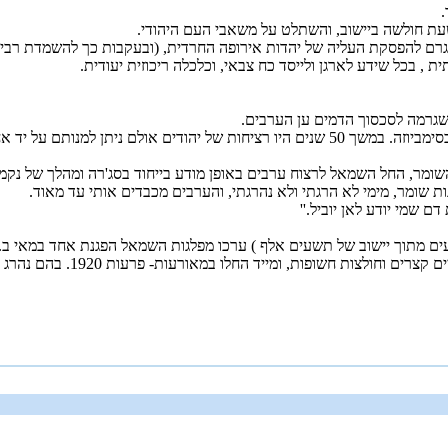
גרם להפסקת העליה של יהדות אירופה החרדית, (ובעקבות כך להשמדת רבים
בכל שידע לארגן ולייסד כח צבאי, וכלכלה ריכוזית יעודית.
 שגרמה לסכסוך הדמים ען הערבים.
אחת וגם אלה יותר סכסוכי שכנים או שוד.
19061908 ובאמצעות ארגון השומר, החל השמאל לרצוח ערבים באופן מודע בייחוד בסג'רה ו
 שמי יודע לאן יוביל.''
ות חשופות, ומייד החלו במאורעות- פרעות 1920. בהם נהרג הסופר ברנר.