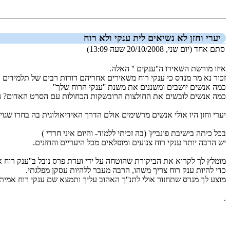
יערי וחזן לא נשיאים לית ענקי ולא רוח
סתם אחד (יום שני, 20/10/2008 שעה 13:09)
איזו מורשת השאירו ה''ענקים '' האלה.
זכור נא מר מנדס כי ענקי רוח משאירים אחריהם דורות רבים של תלמידים 
כמה אנשים יושבים ומשננים את משנת ''ענקי הרוח שלך''
כמה אנשים לובשים את החולצות הרובשקות הכחולות עם הסרט האדום? הרי 
יערי וחזן היו אולי אנשים מרשימים אולם הדרך האידיאולוגית בה בחרו שגוי
בכל כיתה בישיבת פונביץ' (בה זכיתי ללמוד- והיום איני חרדי )
יש הרבה יותר ענקי רוח צנועים ומופלאים מכל היעריים והחזנים.
מומלץ לך לקרוא את הביקורת שהוטחה על ידי ועדת פרס נובל ב''ענק רוח אחר
כדי להיות ענק רוח צריך משהו, הרבה מעבר ללהיות עסקן מפלגתי.
מוצע לך מנדס שתחזור אולי לתנ''ך האהוב עליך ותמצא שם ענקי רוח אמיתי
.
_new_