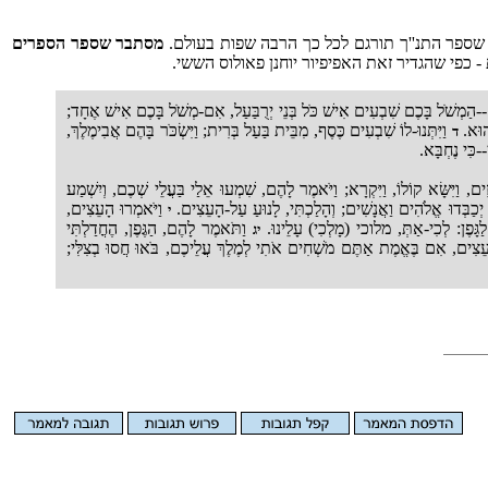
א שספר התנ''ך תורגם לכל כך הרבה שפות בעולם.
מסתבר שספר הספרים
כפי שהגדיר זאת האפיפיור יוחנן פאולוס הששי.
ֶם--הַמְשֹׁל בָּכֶם שִׁבְעִים אִישׁ כֹּל בְּנֵי יְרֻבַּעַל, אִם-מְשֹׁל בָּכֶם אִישׁ אֶחָד;
 הוּא.
וַיִּתְּנוּ-לוֹ שִׁבְעִים כֶּסֶף, מִבֵּית בַּעַל בְּרִית; וַיִּשְׂכֹּר בָּהֶם אֲבִימֶלֶךְ,
ד
-כִּי נֶחְבָּא.
רִזִים, וַיִּשָּׂא קוֹלוֹ, וַיִּקְרָא; וַיֹּאמֶר לָהֶם, שִׁמְעוּ אֵלַי בַּעֲלֵי שְׁכֶם, וְיִשְׁמַע
 יְכַבְּדוּ אֱלֹהִים וַאֲנָשִׁים; וְהָלַכְתִּי, לָנוּעַ עַל-הָעֵצִים.
וַיֹּאמְרוּ הָעֵצִים,
י
ַגָּפֶן: לְכִי-אַתְּ, מלוכי (מָלְכִי) עָלֵינוּ.
וַתֹּאמֶר לָהֶם, הַגֶּפֶן, הֶחֳדַלְתִּי
יג
צִים, אִם בֶּאֱמֶת אַתֶּם מֹשְׁחִים אֹתִי לְמֶלֶךְ עֲלֵיכֶם, בֹּאוּ חֲסוּ בְצִלִּי;