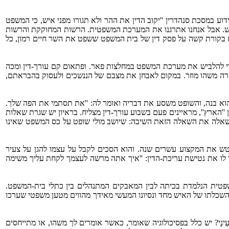
במסכת סנהדרין ''יקוב הדין את ההר ולא תגורו מפני איש, כי המשפט
קש. אבל אנחנו אתרגנו את המערכת המשפטית. הרשות המחוקקת והרשות
ח בקורת קשה על פסק דין של בית המשפט ששפט את השר חיים רמון, כל
די להלביש את מערכת המשפט במחלצות פאר. ופתאום קם עורך-דין ומכה
קרה משהו מוזר. במקום לאבחן את מצבם של הננשכים ולעסוק בהבראתם,
וא בנה, והשופט משסע את דבריה ואומר לה: ''את תסתמי את הפה שלך.
הארץ'', מראיינים פעם בשבוע עורך-דין מצליח. בראיון יש שגרת שאלות
שנשאלה את השאלה הזאת השיבה: שיושב מולי שופט על כס המשפט שאינו
רט נקרא ''האמת הכפולה'' (Le deux verite). הגבור בסרט הוא עורך-דין שנטש את המקצוע עשרים שנה. והוא הסכים לקבל על עצמו להגן על צעיר
 לו את נטישת עריכת-הדין: ''איך אתה מרשה לעצמך לקחת עליך משימה
טית הנלמדת בכיתה לבין המאבקים המתנהלים בין כתלי בית-המשפט.
השכלתו של האיש מחד ונסיונו המעשי מאידך מהווים מטען משפטי שערכו
נָי? יש כלל בפסיכולוגיה שאומר, כאשר אומרים לך משהו, או מתייחסים