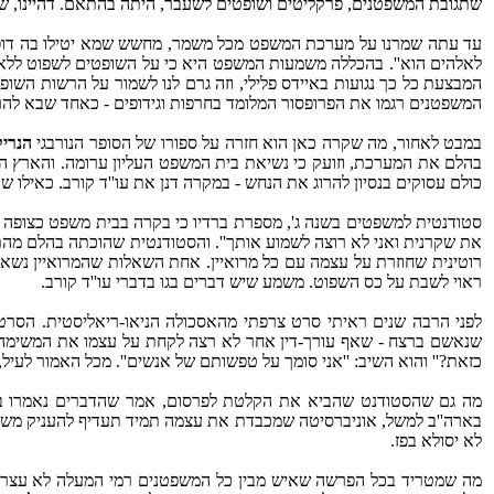
שתגובת המשפטנים, פרקליטים ושופטים לשעבר, היתה בהתאם. דהיינו, של
עד עתה שמרנו על מערכת המשפט מכל משמר, מחשש שמא יטילו בה דופי. 
לאלהים הוא''. בהכללה משמעות המשפט היא כי על השופטים לשפוט ללא
המבצעת כל כך נגועות באיידס פלילי, וזה גרם לנו לשמור על הרשות ה
המשפטנים רגמו את הפרופסור המלומד בחרפות וגידופים - כאחד שבא לה
במבט לאחור, מה שקרה כאן הוא חזרה על ספורו של הסופר הנורבגי
הנריק
בהלם את המערכת, וזועק כי נשיאת בית המשפט העליון ערומה. והארץ ה
כולם עסוקים בנסיון להרוג את הנחש - במקרה דנן את עו''ד קורב. כאילו ש
סטודנטית למשפטים בשנה ג', מספרת ברדיו כי בקרה בבית משפט כצופה 
את שקרנית ואני לא רוצה לשמוע אותך''. והסטודנטית שהוכתה בהלם מהתנ
רוטינית שחוזרת על עצמה עם כל מרואיין. אחת השאלות שהמרואיין נשא
ראוי לשבת על כס השפוט. משמע שיש דברים בגו בדברי עו''ד קורב.
שנאשם ברצח - שאף עורך-דין אחר לא רצה לקחת על עצמו את המשימה. כ
כזאת?'' והוא השיב: ''אני סומך על טפשותם של אנשים''. מכל האמור לעיל,
מה גם שהסטודנט שהביא את הקלטת לפרסום, אמר שהדברים נאמרו ברו
בארה''ב למשל, אוניברסיטה שמכבדת את עצמה תמיד תעדיף להעניק משרה 
לא יסולא בפז.
מה שמטריד בכל הפרשה שאיש מבין כל המשפטנים רמי המעלה לא עצר לרגע 