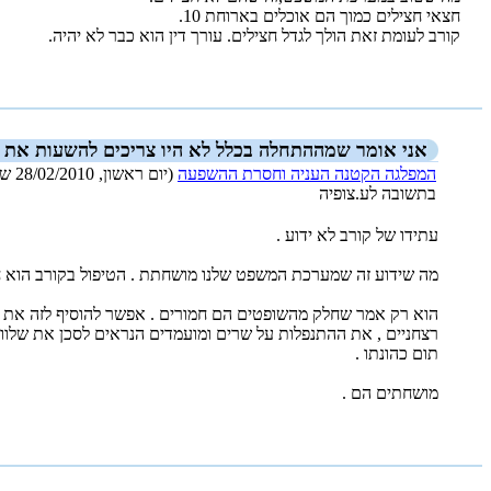
חצאי חצילים כמוך הם אוכלים בארוחת 10.
קורב לעומת זאת הולך לגדל חצילים. עורך דין הוא כבר לא יהיה.
_new_
אני אומר שמההתחלה בכלל לא היו צריכים להשעות את עו
המפלגה הקטנה העניה וחסרת ההשפעה
(יום ראשון, 28/02/2010 שעה 8:51)
בתשובה לע.צופיה
עתידו של קורב לא ידוע .
מה שידוע זה שמערכת המשפט שלנו מושחתת . הטיפול בקורב הוא ח
הוא רק אמר שחלק מהשופטים הם חמורים . אפשר להוסיף לזה את האח
רצחניים , את ההתנפלות על שרים ומועמדים הנראים לסכן את שלוות
תום כהונתו .
מושחתים הם .
_new_