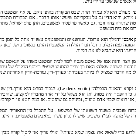
 אנשים שנושכו על ידי נחש.
מעולם היא לא עמדה תחת שבט הבקורת באופן נוקב. על אף המשפט הידוע 
 מורא, והוא הדין גם על מבקריהם שיעשו אותו הדבר - אם הבקורת תתב
שופטת שתהיה צחה וזכה. גם כאשר פרופסור למשפטים, חתן פרס ישראל, מת
רוס את בית המשפט.
 איבסן
''המלך הוא ערום''. העתונאים והמשפטנים עשו יד אחת כל הזמן כ
המומה עמדה מלכת. וכל חברי הגילדה המשפטית הגיבו כנשוכי נחש. וכאן 
הריגתו היא שתביא לנו את המזור.
מן הצד. והנה אמו של נאשם מנסה לומר לבית המשפט משהו על הנאשם שה
הגות השופט שאלה: האם כך צריך להתנהג שופט? במוסף הכלכלי של עתון ''
ל: מה הדבר שמציק לו ביותר בעבודתו כעורך-דין. עורכת-הדין האחרונה 
לפני הרבה שנים ראיתי סרט צרפתי מהאסכולה הניאו-ריאליסטית. הס
י ההפסד היה בטוח. ואז הוא נשאל על ידי אחד מחבריו למקצוע, שהזכיר
 אנו רואים שבני אדם טועים, וביניהם גם שופטים. אז במה חטא עו''ד קורב?
ח שובבית בשעור השוואתי של המשפט - על ההבדל בין התאוריה המשפ
של מרצה לעו''ד משכיל, שיש לו נסיון עשיר במאבקים משפטיים. דהיינו, 
כדי לשאול את עצמו: שמא טעיתי? ואולי צריך אני ליטול קורה מבין עֵי