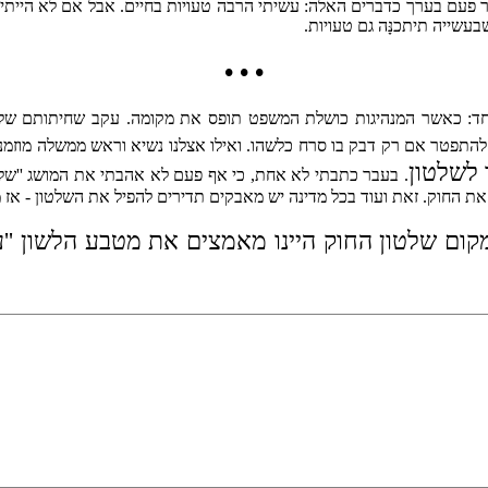
פעם בערך כדברים האלה: עשיתי הרבה טעויות בחיים. אבל אם לא הייתי ע
בעשייה תיתכנָּה גם טעויות.
• • •
ד: כאשר המנהיגות כושלת המשפט תופס את מקומה. עקב שחיתותם של פר
 להתפטר אם רק דבק בו סרח כלשהו. ואילו אצלנו נשיא וראש ממשלה מוזמנ
 לשלטון
. בעבר כתבתי לא אחת, כי אף פעם לא אהבתי את המושג ''שלטון 
את החוק. זאת ועוד בכל מדינה יש מאבקים תדירים להפיל את השלטון - אז 
קום שלטון החוק היינו מאמצים את מטבע הלשון ''על