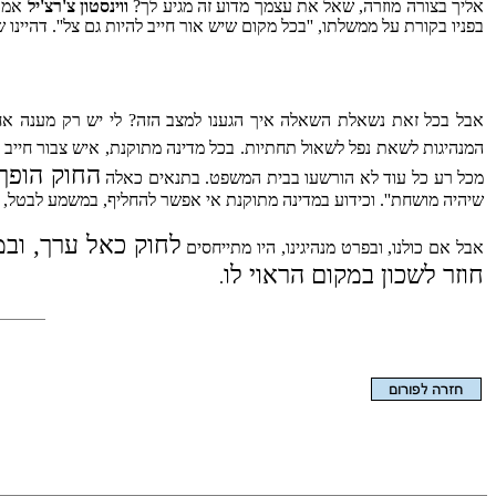
אליך בצורה מוזרה, שאל את עצמך מדוע זה מגיע לך?
ווינסטון צ'רצ'יל
אמר 
בפניו בקורת על ממשלתו, ''בכל מקום שיש אור חייב להיות גם צל''. דהיינו ש
אבל בכל זאת נשאלת השאלה איך הגענו למצב הזה? לי יש רק מענה אח
המנהיגות לשאת נפל לשאול תחתיות. בכל מדינה מתוקנת, איש צבור חייב
החוק הופך
מכל רע כל עוד לא הורשעו בבית המשפט. בתנאים כאלה
שיהיה מושחת''. וכידוע במדינה מתוקנת אי אפשר להחליף, במשמע לבטל, 
לחוק כאל ערך, ובמ
אבל אם כולנו, ובפרט מנהיגינו, היו מתייחסים
חוזר לשכון במקום הראוי לו
.
הצגת המאמר בלבד