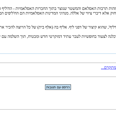
מהות תרבות האסלאם והמשטר שנוצר בתוך החברות האסלאמיות - הח'ליף הוא
ק אלא דיברי ציווי של אללה. מנהיגי המדינות האסלאמיות הם הח'ליפים המוד
דליף', שהוא קיצור של דפני ליף. אליף בה (אלף בית) של כל הרוצה להכיר 
כלנה לצעוד בחופשיות לעבר עתיד דמוקרטי חדש ומבטיח, תוך השלמה עם י
מתקדם...