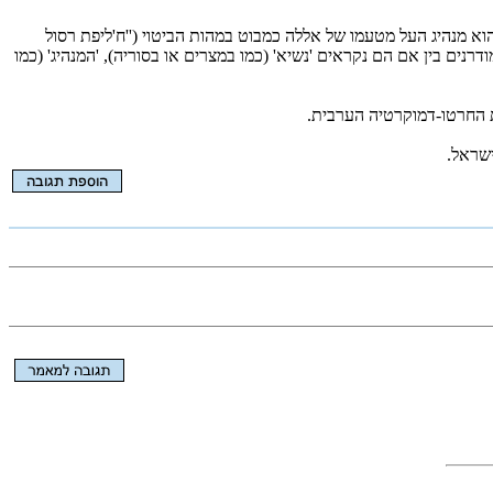
 מנהיג העל מטעמו של אללה כמבוט במהות הביטוי (''ח'ליפת רסול
רנים בין אם הם נקראים 'נשיא' (כמו במצרים או בסוריה), 'המנהיג' (כמו
את החרטו-דמוקרטיה הערבית.
שראל.