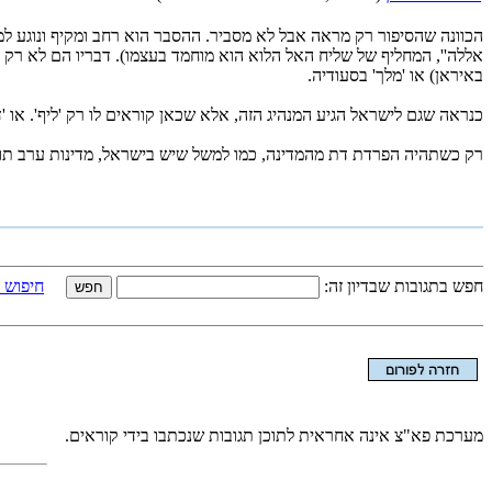
הכוונה שהסיפור רק מראה אבל לא מסביר. ההסבר הוא רחב ומקיף ונוגע ל
אללה'', המחליף של שליח האל הלוא הוא מוחמד בעצמו). דבריו הם לא רק חו
באיראן) או 'מלך' בסעודיה.
כנראה שגם לישראל הגיע המנהיג הזה, אלא שכאן קוראים לו רק 'ליף'. או '
רק כשתהיה הפרדת דת מהמדינה, כמו למשל שיש בישראל, מדינות ערב תו
_new_
חפש בתגובות שבדיון זה:
חיפוש 
מערכת פא"צ אינה אחראית לתוכן תגובות שנכתבו בידי קוראים.