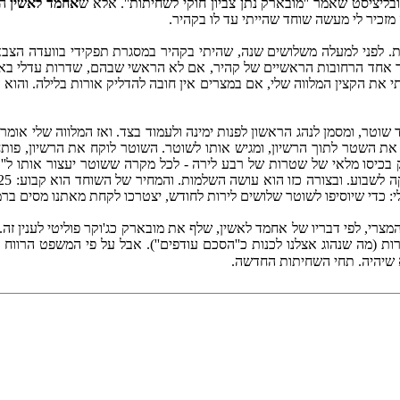
ליציסט שאמר ''מובארק נתן צביון חוקי לשחיתות''. אלא ש
אחמד לאשין
הפ
מזכיר לי מעשה שוחד שהייתי עד לו בקהיר.
את. לפני למעלה משלושים שנה, שהיתי בקהיר במסגרת תפקידי בוועדה הצ
ו לאורך אחד הרחובות הראשיים של קהיר, אם לא הראשי שבהם, שדרות עדל
תי את הקצין המלווה שלי, אם במצרים אין חובה להדליק אורות בלילה. והו
שוטר, ומסמן לנהג הראשון לפנות ימינה ולעמוד בצד. ואז המלווה שלי אומר 
נסיו ושולף שטר של רבע לירה (25 גרושים), מכניס את השטר לתוך הרשיון, ומגיש אותו לשוטר. השו
י: כדי שיוסיפו לשוטר שלושים לירות לחודש, יצטרכו לקחת מאתנו מסים ברמ
צרי, לפי דבריו של אחמד לאשין, שלף את מובארק כג'וקר פוליטי לענין ז
רות (מה שנהוג אצלנו לכנות כ''הסכם עודפים''). אבל על פי המשפט הרו
א שיהיה. תחי השחיתות החדשה.