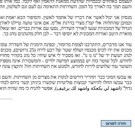
לעצמם באחוזים ובכמויות שהדעת ממאנת להאמין ואף לקבל. כמו אותו פוב
והעם תמך בה לאורך כל הזמן. השחיתות התאימה גם לעם וגם לשלטון, וזה 
מנסיון אני יכול לאשר את דבריו של אחמד לאשין. והסיפור הבא יאמת ז
וכמובן שהתלווה אלי קמ''ן מצרי בדרגת אל''מ. אם אינני טועה טיילנ
הגדול של המכוניות שנעו לאורך השדרה, נסעו עם אורות כבויים. ואז שאל
מוארת היטב ואורות המכונית לא יוסיפו דבר – לכן חלק מהנהגים נוהג כך.
עוד אנו מדברים, התקרבנו לצומת מרומזר, ובפינה הימנית של השדרה עומד 
מכניס את ידו לכיס מכ
השוטר עוד שלושים לירות לחודש, ולמנוע את השחיתות הזו? והקצין עונה ל
אז עכשו המוני ככר תחריר דורשים לנקות את מצרים מן השחיתות. והעם המ
כבר עכשו החלו להיווצר קבוצות פוליטיות שקשרו ביניהן קשר ביחס לבחי
גדול'' (اشهد لي بكعكة واشهد لك برغيف), אפשר להניח כי מה שהיה הו
הצגת המאמר בלבד