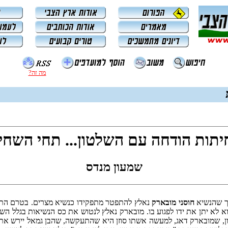
מה זה?
תות הודחה עם השלטון... תחי השחי
שמעון מנדס
כך שהנשיא
חוסני מובארק
נאלץ להתפטר מתפקידו כנשיא מצרים. בטרם התפ
וא לא יתן את ידו לפגוע בו. מובארק נאלץ לנטוש את כס הנשיאות בגלל 
ון, שמובארק דאג, למעשה אשתו סוזן היא שהתעקשה, שהבן גמאל יירש את א