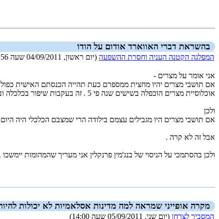
בהשראת דברי האווארד אודום על הודו
המפלגה הקטנה העניה וחסרת ההשפעה
(יום ראשון, 04/09/2011 שעה 16:56)
אני אומר על מצרים -
אם תושבי מצרים יהיו מחצית ממספרם כעת תהייה הכנסתם האישית כפולה
אוכלוסיית מצרים הוכפלה בשישים שנה פי 5 . זה בעקבות שיפור בכלכלה ובבריאות . אבל ברמה האישית הם נשארו בעוניים .
ולכן
אם תושבי מצרים היו מגבילים עצמם בילודה הרי שמצבם הכלכלי היה היום 5 פעמים יותר טוב .
אבל זה לא קרה .
ולכן בהסתמכי על הניסוי של בנג'מין פרנקלין אני מעריך שהמהומות יימשכו .
_new_
מקרה אופייני שמראה למה מדינות אסלאמיות לא יכולות להיות
המסביר לצרחן
(יום שני, 05/09/2011 שעה 14:00)