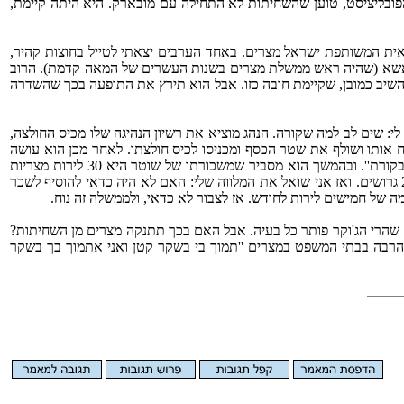
ובליציסט, טוען שהשחיתות לא התחילה עם מובארק. היא היתה קיימת,
באית המשותפת ישראל מצרים. באחד הערבים יצאתי לטייל בחוצות קהיר,
י באשא (שהיה ראש ממשלת מצרים בשנות העשרים של המאה קדמת). הרוב
א השיב כמובן, שקיימת חובה כזו. אבל הוא תירץ את התופעה בכך שהשדרה
לי: שים לב למה שקורה. הנהג מוציא את רשיון הנהיגה שלו מכיס החולצה,
טר לוקח את הרשיון, פותח אותו ושולף את שטר הכסף ומכניסו לכיס חולצתו. לאחר מכן הוא עושה
לנהג תנועת יד של ''נו נו נו''. ואז מסביר לי איש שיחי: כל נהג בקהיר מחזיק בכיסו מלאי של שטרות של רבע לירה - לכל מקרה ששוטר יעצור אותו ל''בקורת''. ובהמשך הוא מסביר שמשכורתו של שוטר היא 30 לירות מצריות
לחודש. לכל שוטר כזה יש בממוצע חמישה ילדים - והמשכורת אינה מספיקה לשבוע. ובצורה כזו הוא עושה השלמות. והמחיר של השוחד הוא קבוע: 25 גרושים. ואז אני שואל את המלווה שלי: האם לא היה כדאי להוסיף לשכר
ה של חמישים לירות לחודש. אז לצבור לא כדאי, ולממשלה זה נוח.
ה. שהרי הג'וקר פותר כל בעיה. אבל האם בכך תתנקה מצרים מן השחיתות?
וח הרבה בבתי המשפט במצרים ''תמוך בי בשקר קטן ואני אתמוך בך בשקר