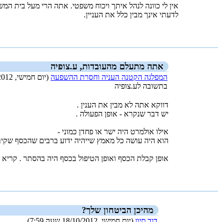
אין לי כוונה לנהל איתך ויכוח משפטי. אתה הרי מעל בית המ
לדעתי אינך מבין כלל את העניין.
_new_
אתה מתעלם מהעובדות, ע.צופיה
המפלגה הקטנה העניה וחסרת ההשפעה
(יום חמישי, 18/10/2012 שעה 7:44)
בתשובה לע.צופיה
דווקא אתה לא מבין את הענין .
יש דבר שנקרא - אופן הפעולה .
אילו אולמרט היה ישר או פחדן כמוני -
הוא היה עושה כל מאמץ שייהיה ידוע ברבים שהכסף שקיבל
אופן קבלת הכסף ואופן הטיפול בכסף היה בהסתר . קריא 
_new_
מהיכן הביטחון שלך?
דוד סיון
(יום חמישי, 18/10/2012 שעה 7:59)