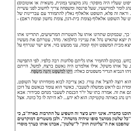
 השיפוט שעליו היה מופקד: נהג מקצועי (מונית, משאית או אוטובוס)
ג לומר למורשעיו, שעל פרנסה ומשפחה צריך לחשוב לפני עשיית
. וראה זה פלא, השופט אלאלוף נאלץ להתמודד עם עבריינות של
של השופט אלאלוף (צומת בית-דגון, צומת נחשון וצומת ראם) -
 כך, שבמקום שתדונו אותו על השטרות המרשיעים, תתדיינו אתו
רת יוצא שהאיש נהל את ענייניו כחלמאי. מחד, עטרתם את מעשיו
 מבית המשפט זקוף קומה, עני ממעש בזוי, איש ישר שנרדף על
בכחש. במקום להחמיר אתו גליתם סלחנות רבה כלפיו. לפי התפישה
 על אותו משקל, אילו אולמרט היה נאשם ברצח, למשל, הייתם
עיהו הנביא הגדיר משפטים כאלה:
וַיְקַו לְמִשְׁפָּט וְהִנֵּה מִשְׂפָּח
.
הוא רוצה להציל את עורו. כאן צריכה לבוא מומחיותו של השופט,
עומדת גם לראש ממשלה לשעבר, כאשר הוא עומד כנאשם על דוכן
יתם את זה. אמרה בתו של יו''ר הכנסת לשעבר מנחם סבידור: אבא
ט נהג באותה טקטיקה: הוא לא ידע... לא היתה לו כל כוונה. אצל
תוכנו כחברה. אינני יודע כיצד זה השפיע על התרבות בארה''ב, כי
ם'' אמר אז הפרופסור בנימין אקצין: ''כל שלטון ממושך סופו שיהיה מושחת''. ולכן משטרים דמוקרטים
הפכנו את ה''עליונות חוק'' ל''שלטון'', אבדנו אותו כערך מוסרי