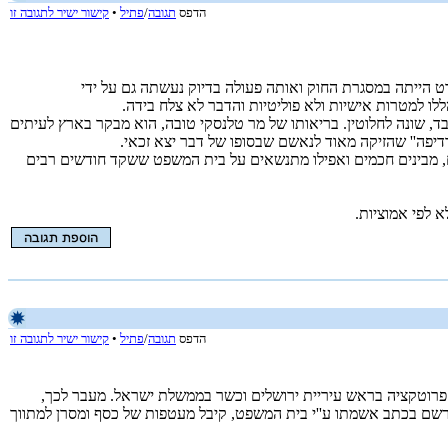
הדפס
תגובה
/
פתיל
•
קישור ישיר לתגובה זו
ת של גורמי האכיפה היית למד שעד שנת 2008 קבלת הכספים שקיבל מר אולמרט הייתה במסגרת החוק ואותה פעולה בדיוק נעשתה גם על ידי
ללו למטרות אישיות ולא פוליטיות והדבר לא צלח בידה.
ד, שונה לחלוטין. בריאותו של מר טלנסקי טובה, הוא מבקר בארץ לעיתים
פה'' שהזיקה מאוד לנאשם שבסופו של דבר יצא זכאי.
ם, מבינים חכמים ואפילו מתנשאים על בית המשפט ששקד חודשים רבים
 לפי אמוציות.
הדפס
תגובה
/
פתיל
•
קישור ישיר לתגובה זו
ר פרוטקציה בראש עיריית ירושלים וכשר בממשלת ישראל. מעבר לכך,
נרשם בכתב אשמתו ע''י בית המשפט, קיבל מעטפות של כסף ומסרן למתווך