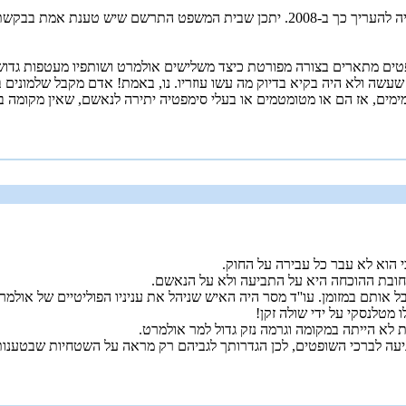
זה שטלנסקי חי היום ובריא (אולי) אינו עדות לכך שבית המשפט צריך היה להעריך כך ב-‏
ים מתארים בצורה מפורטת כיצד משלישים אולמרט ושותפיו מעטפות גדושות 
שה ולא היה בקיא בדיוק מה עשו עוזריו. נו, באמת! אדם מקבל שלמונים 
מים, אז הם או מטומטמים או בעלי סימפטיה יתירה לנאשם, שאין מקומה בב
 הוא לא עבר כל עבירה על החוק.
 חובת ההוכחה היא על התביעה ולא על הנאשם.
אותם במזומן. עו''ד מסר היה האיש שניהל את עניניו הפוליטיים של אולמרט
טלנסקי על ידי שולה זקן!
א הייתה במקומה וגרמה נזק גדול למר אולמרט.
עה לברכי השופטים, לכן הגדרותך לגביהם רק מראה על השטחיות שבטענות