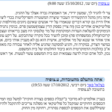
ע.צופיה
(יום שני, 15/10/2012 שעה 9:00)
צר לי להגיד לך, שמעון ידידי, אך האמוציה גברה אצלך על ההגיון.
אתה ניזון מהגל התקשורתי העכור שיצרה המשטרה והפרקליטות בכדי ליצור
פוליטיקאים אחרים כגון (זה צויין בפסק הדין עצמו)שמעון פרס, בנימין נתנ
הנימוקים להעלאת העדות המוקדמת של מר טלנסקי היו מצב בריאותו ועצם ה
קרובות(חלק ממשפחתו פה) ומוכן להעיד בכל מקרה שהתבקש. על רקע עובד
איני אוהד או שןנא של מר אולמרט, אישית הוא גם לא מעניין אותי כיום
במיצוי הצדק, במקרה זה, והגיע למסקנה שהגיע אליה לאחר עבודה כה מאו
א''ב בהלכות הדמוקרטית הוא כיבוד החלטתו של בית המשפט.
נכון, לכל אדם זכות לדעה עצמאית וגם בית המשפט עשוי לטעות. אך ראשית 
_new_
אתה מתעלם מהעובדות, ע.צופיה
בצלאל פאר
(יום רביעי, 17/10/2012 שעה 19:53)
בתשובה לע.צופיה
בעניין אולמרט לא מדובר ב''קבלת כספים בצורה חוקית'' למשל כמו תמ
הכספים החוקיים שמקבל כל פוליטקאי או מפלגה צריכים להתקבל ולהיר
ששיללשם את הכספים לכספת נסתרת, רחוקה מין החוק.