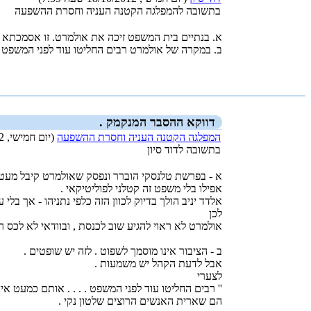
בתשובה להמפלגה הקטנה העניה וחסרת ההשפעה
א. בנתיים בית המשפט זיכה את אולמרט. זו אסמכתא 
ב. במקרה של אולמרט רבים החליטו עוד לפני המשפט 
_new_
דווקא ההסבר המנקמק .
המפלגה הקטנה העניה וחסרת ההשפעה
(יום חמישי, 18/10/2012 שעה 8:12)
בתשובה לדוד סיון
א - בפרשת טלנסקי הוברר ונפסק שאולמרט קיבל מעטפו
אפילו בלי משפט זה קטלני לפוליטיקאי .
אלדד יניב הולך בדיוק לכוון הזה כלפי נתניהו - אך בלי
לכן
אולמרט לא ראוי להגיע שוב לכנסת , ובוודאי לא לכס
ב - הציבור אינו מוסמך לשפוט . לזה יש שופטים .
אבל לדעת הקהל יש משמעות .
לצערי
'' רבים החליטו עוד לפני המשפט . . . . אותם כמעט אין 
הם שארית האנשים הרוצים שלטון נקי .