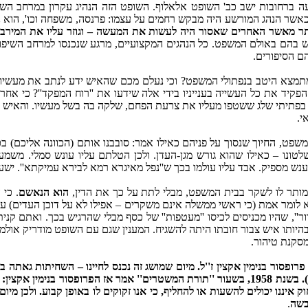
לעבירות תנועה ברחובות ישב כב' השופט אלאלוף. השופט הזה הנהיג עקרון במרחב
אשר הנהג המורשע היה מבקש רחמים על עצמו: פרנסה, משפחה וכו', הוא נה
ותר מאשר האחרים שאסור היה לעשות את המעשה – וגוזר עליו את המירב
ש בהם באולם המשפט. כל הנהגים המקצועיים, מרגע שנכנסו למרחב השיפוט 
הם הסיפורים.
המתמצא היטב בנפתולי המשפט? וכי נעלם מכם שהאיש ידע לנתב את מעשיו
פקיד את כל העשייה בענייניו בידי אלה שידעו את ''רוח המפקד''? כי אח
פתיתי שלג ששטפו מעליו את צרעת הפחם, שלקה בה בשל מעשיו. והאיש יצא
י.
משפט, החיוך שנסוך על פניהם כאילו אמר: סובבנו אותם (הכוונה אליכם) 
נו – כאילו שהוא גורש מגן-העדן. ולכן הטלתם עליו עונש סמלי. משמע,
נש מספיק. אבד עליו עולמו בכך ש''נפל מאיגרא רמא לבירא עמיקתא''. יש
מותר לו לשקר בבית המשפט, מבלי לתת על כך את הדין,
הוא הנאשם
. כי 
א לומר אמת (כי ראשי ממשלה אינם משקרים – אפילו לא על דוכן העדים) 
ור'', שהיו מכניסים לכיסו ''מעטפות'' של כסף מבלי שהרגיש בכך. ואתם קנ
בהיותו איש צבור חובתו היתה להשגיח. המענין שגם עם השופט מודריק אולמר
מסקנת טיהור.
ופסור בנימין אקצין ז''ל. מיום שמושג זה נכנס לחיינו – השחיתות גאתה ב
את המושג השלטוני-החוקי הזה העתקנו מהם (The Rule of Law). בשנת 1958, בשעור ''תורת המשטרי
ו יכולים להשעות או להחליף, כי אנו זקוקים לו באופן קבוע. ולכן מיום ש
בשה
.