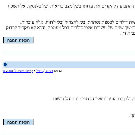
2008. יתכן שבית המשפט התרשם שיש טענת אמת בבקשת התביעה להקדים את עדותו בשל מצב בריאותו של טלנסקי. אל תשכח
דולרים לכספת נסתרת, בלי להצהיר ובלי לדווח. אלה עובדות.
במשך שנים של עשרות אלפי דולרים בכל מעטפה, והוא לא מקפיד לבדוק
ית דין.
הדפס
תגובה
/
פתיל
•
קישור ישיר לתגובה זו
 ולכן גם הועברו אליו הכספים והתנהל רישום.
ך.