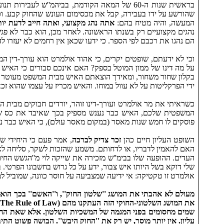
בראשית שנות ה-‏60 של המאה הקודמת, בביהמ''ש 
שהורשע על ידו בעבירה, קבל את מכסימום העונש שהחוק קבע. וכ
המעשה, והיה מטיח בהם:
אתה נהג מקצועי, ואתה חייב לדעת י
נהגים מקצועיים רק בשנתו הראשונה. לאחר מכן, הוא כבר לא פג
הם נהגו את רכבם לפי הספר. כי ידעו שכאן אין רחמים לא יעזרו ל
וכי לא ידעתם, שופטים יקרים, כי אהוד אולמרט הוא עורך-דין 
על מה דינו של ממון המוטל בספק? האם אינכם סבורים כי האיש ה
בקלון שחור משחור, ומאידך הוצאתם האיש מבית המשפט מעוטר ב
ידי הפרקליטות על לא עוול במוחו. והאיש מכריז על עצמו שהוא זכא
כשראיתי את מר אולמרט ועורך-דינו זוהר, יורדים חבוקים מבית ה
המשפטית שלכם, האיש כבר נענש מספיק בכך שאיבד את כס שלטו
פוסקים לו חמש שנות מאסר (במקום מאסר עולם), כי האיש כבר נע
השופט העליון חיים כהן
זכר צדיק לברכה
, אמר פעם כי היחידי ש
האם להאמין לדבריו, או לדחותם. משמע שהזכות לשקר, סליחה ל
העדים. ההופעה שלו בבימ''ש מזכירה את שייקה לוי מ''הגשש החיו
שלי דוקא בשל היותו איש צבור, ידע על כל גרוש בחשבונו הפרטי. 
אולמרט זו טקטיקה: אי ידיעה שמצביעה על חוסר כוונה, שמוביל ל
מעולם לא אהבתי את המושג ''שלטון החוק'', ו''האשם'' בכך הוא פר
שמים מחסומים בפני המגמה של המשכיות השלטון. אלא שאת החוק איננ
עליון. אין יותר מוסר, יש רק את ''החוק היבש''. הבושה פשוט התי