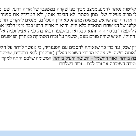
ליטות נסתה להמנע ממצב מביך כפי שקרה במשפטו של אריה דרעי. שם, מש
וב פעילות של ''מתן בסתר'' לא הביכה אותו, ולא הטרידה את סניגוריו
ר את החרפה שראש ממשלה מתנהג כאחרון הנוכלים, ומנסים להקדים תרופ
קלונו של המושחת התאדה כלא היה. והוא ר' אריה דרעי כבר מזמן הלבין
העמידו בניסוי הזה. והוא קבל זאת בהכנעה ובאהבה. כמה אציל וכמה אלה
החוק'', האיש שהיה מורם מעם, ששמר על זכות השתיקה כאחרון הפושעים בעצ
ן שכל, עד כדי כך שנאותה להסכים עם הסנגוריה, כי אפשר לוותר על הקלון
לאותה בושה. יש צטוט מדברי השופט העליון (ארה''ב) לואי ברנדייס, שמה
ביותר, ואור החשמל – השוטר היעיל ביותר.
המשימה שלכם היתה למקד את 
טיבה השמורה אך ורק לכם – ובזה כשלתם.