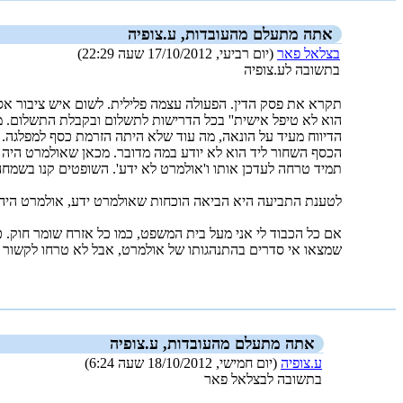
אתה מתעלם מהעובדות, ע.צופיה
בצלאל פאר
(יום רביעי, 17/10/2012 שעה 22:29)
בתשובה לע.צופיה
תקרא את פסק הדין. הפעולה עצמה פלילית. לשום איש ציבור אסו
הוא לא טיפל אישית'' בכל הדרישות לתשלום ובקבלת התשלום. מה ז
הדיווח מעיד על הונאה, מה עוד שלא היתה הזרמת כסף למפלגה.
הכסף השחור ליד הוא לא יודע במה מדובר. מכאן שאולמרט היה 
תמיד טרחה לעדכן אותו ו'אולמרט לא ידע'. השופטים קנו בשמח
לטענת התביעה היא הביאה הוכחות שאולמרט ידע, אולמרט היה
אם כל הכבוד לי אני מעל בית המשפט, כמו כל אזרח שומר חוק. 
שמצאו אי סדרים בהתנהגותו של אולמרט, אבל לא טרחו לקשור 
_new_
אתה מתעלם מהעובדות, ע.צופיה
ע.צופיה
(יום חמישי, 18/10/2012 שעה 6:24)
בתשובה לבצלאל פאר