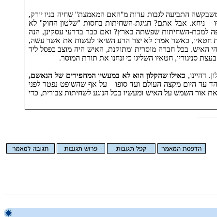
בקשה התביעה לגבות עדות מ''האם המאמצת'' שחיה בניו יורק,
 – ניחא. אבל אתם? חגיגת-השחיתות בחסות ''שלטון החוק'' לא
ה למכת-השחיתות שפשתה בארץ? ואם כבר בדרעי עסקינן, הנה
 את חטאיו, כאשר אמר: לא יצר הרע השיאו לעשות את אשר עשה,
י האיש. בכל חברה מוסרית ומתוקנת, האיש היה מוצב כפסל ליד
ת סניגוריו, חטאיו השליגו כי זנחנו את תורת המוסר.
. דהיינו,
כאילו שהקלון הוא לא במעשיו המחפירים של הנאשם,
דהד עד היום מקצה העולם ועד סופו – על אף שהשופט נפטר לפני
אור השמש על האיש ומעשיו בכל הנוגע לשחיתות צבורית, כדי