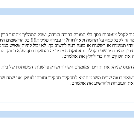
ר לקבל מעטפות כסף בלי תמורה ברורה בצידה, ושכל התהליך מתועד כדין ו
ה לקבל כסף על תרומה ולא לדווח? זו עבירה פלילית!!!! כל הרישומים היו צר
 זוהי תמימות או רשלנות או כוונה רעה לחשוב כך! לא יכול להיות שאיש 
צריך להיות מורשע בקבלת ובאחזקת דמי מרמה והחזקת כסף שלא כחוק. התי
ה את הלוקש הזה כדי לחלץ את אולמרט.
 הבוס שניהל את תזרים המזומנים השחור ושרק פרשנותו המפותלת של בית
כשאני רואה שבית משפט חוטא לתפקידו תפקידי וחובתי לזעוק. אני שמח שהפ
את העובדות ולהרשיע את אולמרט.