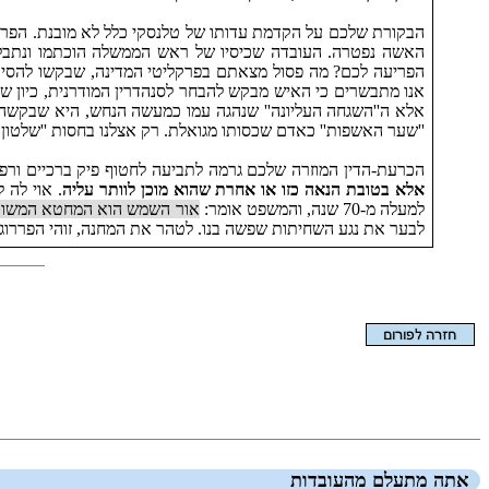
הבקורת שלכם על הקדמת עדותו של טלנסקי כלל לא מובנת. הפרק
האשה נפטרה. העובדה שכיסיו של ראש הממשלה הוכתמו ונתבלו מר
הפריעה לכם? מה פסול מצאתם בפרקליטי המדינה, שבקשו להסי
אנו מתבשרים כי האיש מבקש להבחר לסנהדרין המודרנית, כיון ש
אלא ה''השגחה העליונה'' שנהגה עמו כמעשה הנחש, היא שבקשה ל
''שער האשפות'' כאדם שכסותו מגואלת. רק אצלנו בחסות ''שלטון 
הכרעת-הדין המוזרה שלכם גרמה לתביעה לחטוף פיק ברכיים ורפיו
אלא בטובת הנאה כזו או אחרת שהוא מוכן לוותר עליה
. אוי לה 
למעלה מ-‏70 שנה, והמשפט אומר:
אור השמש הוא המחטא המשובח 
לבער את נגע השחיתות שפשה בנו. לטהר את המחנה, זוהי הפררוג
הצגת המאמר בלבד
אתה מתעלם מהעובדות