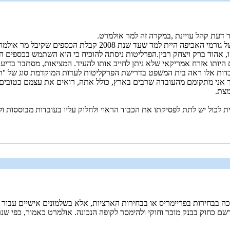
 דעת קהל עויינת ,במקרה זה למר אולמרט.
אילו היית גם קורא דברים שנאמרו על ידי אנשים שאינם ניזונים מהדלפו
יהו, אהוד ברק ויצחק רבין.הפרליטות ניסתה להוכיח כי הוא השתמש בכספים ה
יותו אזרח אמריקאי שלא ניתן לחייב אותו להעיד. המציאות, מסתבר בדיעב
ות אלו ראה בית המשפט בדרישת הפרקליטות לעדות המוקדמת סוג של ''רדי
, אך אני מתקומם מהעובדה שרבים בארץ, כולל אתה, רואים את עצמם כטובי
מצת.
לכול יש לתת לפסיקתו את הכבוד הראוי ולחלוק עליו בעובדות מבוססות ולא
יכה בבחירות בפריימריס או בבחירות הארציות, אלא בשלמונים אישיים עבו
שם כחוק בבנק מוכר וחוקי ולהימסר לקופה הנכונה. אולמרט כאמור, כפי ש