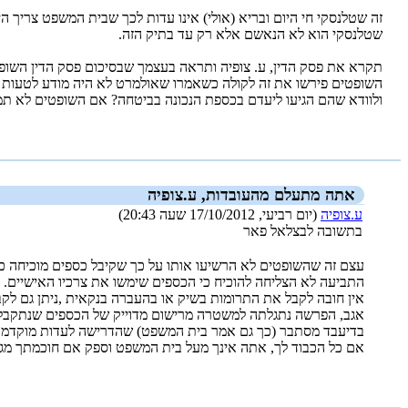
שטלנסקי הוא לא הנאשם אלא רק עד בתיק הזה.
תקרא את פסק הדין, ע. צופיה ותראה בעצמך שבסיכום פסק הדין השופט
השופטים פירשו את זה לקולה כשאמרו שאולמרט לא היה מודע לטעות שע
ולוודא שהם הגיעו ליעדם בכספת הנכונה בביטחה? אם השופטים לא תמי
_new_
אתה מתעלם מהעובדות, ע.צופיה
ע.צופיה
(יום רביעי, 17/10/2012 שעה 20:43)
בתשובה לבצלאל פאר
עצם זה שהשופטים לא הרשיעו אותו על כך שקיבל כספים מוכיחה כי
התביעה לא הצליחה להוכיח כי הכספים שימשו את צרכיו האישיים.
אין חובה לקבל את התרומות בשיק או בהעברה בנקאית ,ניתן גם לקבל 
אגב, הפרשה נתגלתה למשטרה מרישום מדוייק של הכספים שנתקבלו מ
בדיעבד מסתבר (כך גם אמר בית המשפט) שהדרישה לעדות מוקדמת ל
אם כל הכבוד לך, אתה אינך מעל בית המשפט וספק אם חוכמתך מגי
_new_