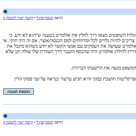
הדפס
תגובה
/
פתיל
•
קישור ישיר לתגובה זו
גלוי! השופטים מצאו דרך לחלץ את אולמרט בטענה ש''הוא לא ידע, כי
יכים להיות גלויים לכל ומדוווחים למס הכנסה/אוצר, אם זה היה חוקי. אי
כמו אולמרט שעושה את העסקים עם אנשי הקשר לא יודע כשהוא מקבל את
רוץ לחילוץ אולמרט היה שהכסף הועבר דרך העוזרת שלו שולה זקן שלא
 המשפט מנעה את הרשעתו הברורה.
רקליטות חושבת כמוני והיא תגיש ערעור כנראה על שני פסקי הדין
הדפס
תגובה
/
פתיל
•
קישור ישיר לתגובה זו