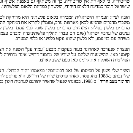
טריטוריה, כי לאף דת אין טריטוריה. כך זה משתקף גם באמנת אש''ף ו
שישראל תוכר כמדינת הלאום היהודי, ופלשתין כמדינת הלאום הפלשתיני.
חובה לציין: העמדה הישראלית המכירה בלאום פלשתיני היא מרחיקת לכת.
משברי מהגרים שהגיעו לכאן מארצות ערב, ומומלץ לקרוא את המחקר ההיסטו
מדברים בלשון כפולה: המנהיגים מדברים בלשון שונה לבני עמם ובלשו
נציגים של ערביי ישראל (שגם הם עברו תהליך פלשתיניזציה ומכנים עצ
בשיחה עם בני עמו, ולא בלשון שהוא נוקט כלפינו או כלפי המערב.
העצרת שנערכה לאחרונה בעזה בעקבות מבצע ''עמוד ענן'' חשפה את 
קיומנו כאן. ההישענות שלהם על שיריו של מחמוד דרויש אינה מותירה לנ
הפוליטית השוללת את קיומנו כאן כעם ששב לארצו.
השיר שלי נשען על תפיסתו של זאב ז'בוטינסקי במאמרו ''קיר הברזל''. 
שלי נכתב ב-‏1988 בחג פסח, לאחר פרסום שירו של דרו'יש, הוא פורסם לראשונה בביטאון ''מאזניים'' ב-‏1996, ונכלל בספר שיריי ''
החומר מצב הרוח
'' ב-‏1998. בכוונתי לפעול שהשיר יתורגם לערבית ויופץ באמצעי התקשורת הערבים.