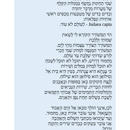
שְׁמִי הֶחָקוּק נֶחֱשָׂף בִּמְגִלּוֹת הַקְּלָף
שֶׁל מְעָרוֹת מִדְבַּר יְהוּדָה
וְכַדִּים כַּדִּים שֶׁל מַטְבְּעוֹת מְכַסִּים רֹאשִׁי
אוֹתִיּוֹת וְנִפְלָאוֹת:
Judaea capta - לְעוֹלָם לֹא עוֹד.
הוֹי הַמְּשׁוֹרֵר הַקּוֹרֵא לִי לָשֵׂאת
שְׁמוֹתַי וְלָלֶכֶת
הַמְּשׁוֹרֵר הַצּוֹרֵר עַצְמוֹת מֵתַי לַיָּם.
הַמְּשׁוֹרֵר הַמְּנַסֶּה לִמְחֹק שְׁמִי וְזִכְרִי
לִזְרֹעַ שְׂדוֹתַי שַׁלֶּכֶת עַד עוֹלָם.
מַחְמוּד דַּרְוִישׁ, לֹא תּוּכַל לֹא תּוּכַל לִשְׁכֹּחַ
לֹא תּוּכַל לִמְחֹק בְּמִלִּים וְשִׁירוֹת
כִּי עֲנָתָא הִיא עֲנָתוֹת, בִּטִּין הִיא בֵּית אֵל
וְסִילוּאַן הוּא סִילוּאַן הוּא שִׁילוֹחַ.
לָנֶצַח חֲקוּקִים כָּאן בַּסּוּפוֹת וּבָאֲבָנִים
לוּחוֹת הַבְּרִית, שִׁירוֹת הַנְּבִיאִים
וְהַחֲלוֹמוֹת הַתְּמִימִים שֶׁל אֲבוֹתַי הַקַּמִּאִים
לָשֶׁבֶת בְּשָׁלוֹם תַּחַת גֶּפֶן וּתְאֵנִים.
לכֵן,אֵינֶנִּי הוֹלֵךְ מִכָּאן אֶל הַיָּם הָאָבוּד
וְהָעֲזָאזֵל. אֵינֶנִּי עוֹבֵר אוֹרַח כָּאן, מַחְמוּד.
וְעַד שֶׁיָּבוֹאוּ מִכְתְּבֵי הַשָּׁלוֹם וְהָאַהֲבָה
אֲנִי צוֹבֵר בְּשַׂקִּים כְּבֵדִים שִׁירִים וְתִקְוָה
וּבַרְזֶל.