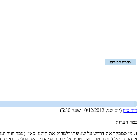
הצגת המאמר בלבד
דוד סיון
(יום שני, 10/12/2012 שעה 6:36)
כמה הערות
1. מי שמבקר את דרויש על שאיפתו ''למחוק את קיומנו כאן'' (עבר הווה ועתיד), צריך להיזהר כאשר הוא מגייס את המחקר ההיסטורי. על כך מספר הערות:
א. הספר של ג'ואן פיטרס אכן טוען על מרכיב המהגרים של הפלשתינאים. א