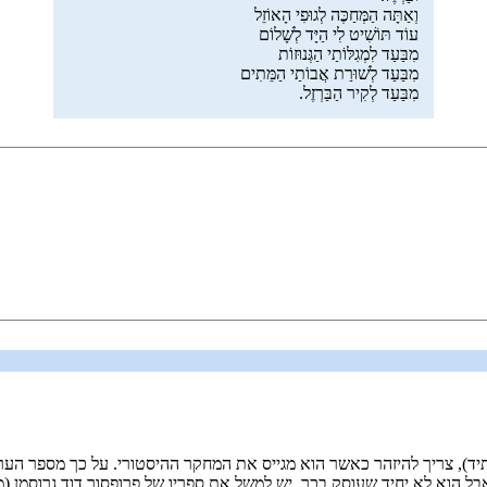
וְאַתָּה הַמְּחַכֶּה לְגוּפִי הָאוֹזֵל
עוֹד תּוֹשִׁיט לִי הַיָּד לְשָׁלוֹם
מִבַּעַד לִמְגִלּוֹתַי הַגְּנוּזוֹת
מִבַּעַד לְשׁוּרַת אֲבוֹתַי הַמֵּתִים
מִבַּעַד לְקִיר הַבַּרְזֶל.
בל הוא לא יחיד שעוסק בכך. יש למשל את ספריו של פרופסור דוד גרוסמן (