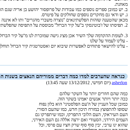
מאוזנת.
ב. יש כמובן ספרים נוספים כמו עבודות של פרופסור יהושע בן אריה שגם הו
ג. יש ודאי גם מחקרים נוספים שחולקים על פיטרס.
מכאן שהטענה שזהות הפלשתינאים ''נוצרה משברי מהגרים'' ותו לא איננה בד
2. תפיסתו של ז'בוטינסקי ב''על קיר הברזל'' מבוססת על התפיסה שהפלשתינאים הם ''עם חי'' שקשור לארצו ושעם חי לא מוותר על ארצו בקלות.
3. לעומת ההקדמה שלך השיר אכן מציג גישה שמוכרת לנו מ''על קיר הברזל'':
- עלינו לעמוד על שלנו
- עלינו להישאר פתוחים לאפשרות שיבוא יום ואסטרטגית קיר הברזל תוחלף
_new_
כנראה שהערבים למדו כמה דברים ממוריהם הנאצים בשנות ה-‏40
asherlon
(יום חמישי, 13/12/2012 שעה 13:45)
כמה שהם חוזרים יותר על השקר שלהם
ככה יותר ויותר אנשים יאמינו בשקר הזה.
כמובן שכל העניין של ה'עם הפלסטיני' הוא בלון נפוח
שסופו להתפוצץ במזרח תיכון חדש, כמו שהעם הסורי,
העם העיראקי, העם הלובי התפרקו, וכמו שיתפרקו גם
העמים הירדני, הסעודי ואם ירצה אללה גם העם האירני,
שהוא ינו ערבי, יבין סוף סוף שרק חציו עם פרסי, וכל