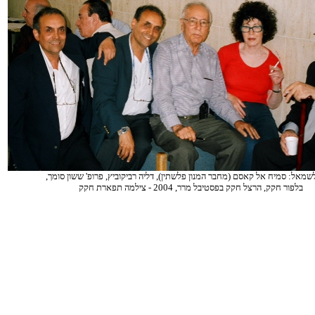
לשמאל: סמיח אל קאסם (מחבר המנון פלשתין), דליה רביקוביץ, פרופ' ששון סומך,
בלפור חקק, הרצל חקק בפסטיבל מרר, 2004 - צילמה תפארת חקק