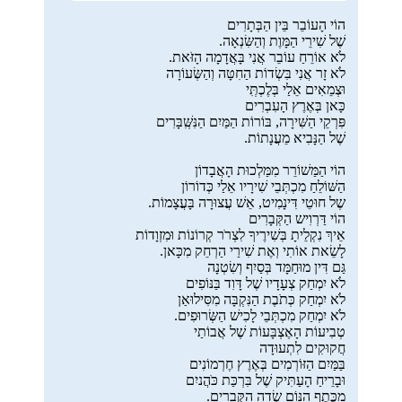
הוֹי הָעוֹבֵר בֵּין הַבְּתָרִים
שֶׁל שִׁירֵי הַמָּוֶת וְהַשִּׂנְאָה.
לֹא אוֹרֵחַ עוֹבֵר אֲנִי בָּאֲדָמָה הָזֹּאת.
לֹא זָר אֲנִי בִּשְׂדוֹת הַחִטָּה וְהַשְּׂעוֹרָה
וּצְמֵאִים אֵלַי בְּלֶכְתְִּי
כָּאן בְּאֶרֶץ הָעִבְרִים
פִּרְקֵי הַשִּׁירָה, בּוֹרוֹת הַמַּיִם הַנִּשְִּׁבָּרִים
שֶׁל הַנָּבִיא מֵעֲנָתוֹת.
הוֹי הַמַּשׁוֹרֵר מִמַּלְכוּת הָאֲבָדוֹן
הַשּׁוֹלֵחַ מִכְתְּבֵי שִׁירָיו אֵלַי כְּדוֹרוֹן
שֶל חוּטֵי דִּינָמִיט, אֵשׁ עֲצוּרָה בָּעֲצָמוֹת.
הוֹי דַּרְוִיש הַקְּבָרִים
אֵיךְ נִקְלֵיתָ בְּשִׁירֶיךָ לִצְרֹר קְרוֹנוֹת וּמִזְוָדוֹת
לָשֵׂאת אוֹתִי וְאֶת שִׁירַי הַרְחֵק מִכָּאן.
גַּם דִּין מוּחַמָּד בְּסַיִף וְשִׂטְנָה
לֹא יִמְחַק צְעָדָיו שֶׁל דָּוִד בַּנּוֹפִים
לֹא יִמְחַק כְּתֹבֶת הַנִּקְבָּה מִסִּילוּאַן
לֹא יִמְחַק מִכְתְּבֵי לָכִישׁ הַשְּׂרוּפִים.
טְבִיעוֹת הָאֶצְבָּעוֹת שֶׁל אֲבוֹתַי
חֲקוּקִים לִתְעוּדָה
בַּמַּיִם הַזּוֹרְמִים בְּאֶרֶץ חֶרְמוֹנִים
וּבָרֵיחַ הָעַתִּיק שֶׁל בִּרְכַּת כֹּהֲניִם
מִכֶּתֶף הִנּוֹם שְׂדֵה הַקְּבָרִים.