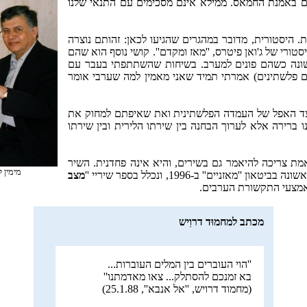
גם באמנת החמאס. ממילא אינם מסכימים עם התנאי שלנו
 היסטורית, מדובר במהגרים שהגיעו לכאן: זהותם נוצרה
רי של ג'ואן פיטרס, ''מאז ומקדם''. קושי נוסף הוא שהם
ן שונה כשהם פונים למערב. בשיחות שהשתתפתי בעבר עם
מם פלשתינים) אמרתי תמיד שאני מאמין למה שערבי אומר
הצד האפל של העמדה הפלשתינית ואת שאיפתם למחוק את
ו ברירה אלא לערוך הבחנה בין שירתו הלירית ובין שירתו
האמת צריכה להיאמר גם בשירים, והיא אינה פחדנית. השיר
מימין 
מצב
מכתב למחמוּד דרוִיש
''הוי העוברים בין המלים העוברות...
בא זמנכם להסתלק... צאו מאדמתנו''
(מחמוד דרויש, ''אל אנבא'', 25.1.88)