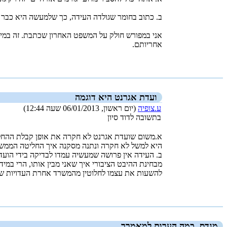
ב. כתוב בחומר שגולדה העידה, כך שלמעשה היא כבר 
אני במפורש חולק על המשפט האחרון שכתבת. זה במיוח
אחריותם.
_new_
ועדת אגרנט היא דוגמה
ע.צופיה
(יום ראשון, 06/01/2013 שעה 12:44)
בתשובה לדוד סיון
א.משום שועדת אגרנט לא חקרה את אופן קבלת ההחלטות
היא למשל לא חקרה ונתנה מסקנה איך החליטה הממש
ב. העידה אין פרושה שמעשיה עמדו לבדיקה בידי הועד
מבחינת ההיבט הציבורי איך שאני מבין אותו, הרי במ
להשעות את עצמו לחלוטין מהמשרד אחרת העדויות שה
_new_
מנדס, כמה הערות למאמרך