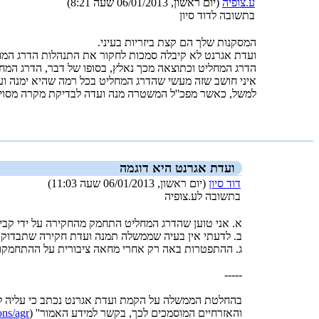
ע.צופיה
(יום ראשון, 06/01/2013 שעה 8:21)
בתשובה לדוד סיון
המסקנות שלך הם קצת ביזריות בעיני.
ועדת אגרנט לא קיבלה סמכות לחקור את התנהלות הדרג המחלי
הדרג המחליט וכתוצאה מכך נאלץ, בסופו של דבר, הדרג המח
איני חושב שזה מעשי שהדרג המחליט בכל רמה שהיא ימנה וע
למשל, כאשר מפכ''ל המשטרה מנה ועדה לבדיקת מקרה מסוים
_new_
ועדת אגרנט היא דוגמה
דוד סיון
(יום ראשון, 06/01/2013 שעה 11:03)
בתשובה לע.צופיה
א. אני טוען שהדרג המחליט התחמק מהחקירה על ידי קבי
ב. לדעתי אין בעיה שממשלה תמנה ועדת חקירה שתבדוק
ג. ההתפטרות באה רק אחרי מחאה ציבורית על ההתחמקו
-----
בהחלטת הממשלה על הקמת ועדת אגרנט נכתב כי עליה לחקו
והאזרחיים המוסמכים לכך, בקשר למידע האמור'' (
/agr...