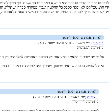
לדרג הנבחר כי הדרג הנבחר הוא הנושא באחריות הראשית. כך צריך להיות 
ידי הרמטכל לכן לא יכלה לקבל כל החלטה לגביו. במקרה סברה ושתילה, הד
מה שבאמת צריך להדאיג זו הפטפטת שאחזה את ראשי האגונים לאחרונה, דבר
_new_
ועדת אגרנט היא דוגמה
דוד סיון
(יום ראשון, 06/01/2013 שעה 4:17)
בתשובה לע.צופיה
על פי מה שכתוב במאמר במציאות יש חפיפה באחריות למלחמות בין הד
זאת למעשה הבעיה שהאיר שמעון, שצריך היה לטפל גם באחריות המינ
_new_
ועדת אגרנט היא דוגמה
ע.צופיה
(יום ראשון, 06/01/2013 שעה 7:20)
בתשובה לדוד סיון
לטעמי יש בעיה קשה בלחקור דרג מחליט לעומת חקירת דרג מבצע.