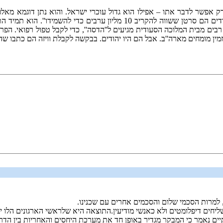
ק אפשר לדבר אתו – אפילו הוא גדול עוכרי ישראל. והוא נתן דוגמא מאל
אמר פעם כי ''היהודים הם סרטן ששווה להקריב 10 מליון ער
ין מומחים מארה''ב. אבל הם היו יהודים. בבקשה לקבלת וויזה הם כתבו שה
, למרות הסכמי שלום והסכמים אחרים עם שכנינו.
ם דיפלומטים ולא כאנשי מודיעין.התוצאה היא שלראשי הארגונים הלו יש מש
ים נאמר כי המבקר מגדיר באופן חד את מערכת היחסים והאחריות בין הדרג