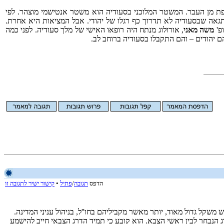
פת מן העבר. המשטר המלוכני בסעודיה הוא משטר אנטישמי מוצהר. לפי
בים כדי להשמידו''. הוא תמיד התגאה שבסעודיה לא תדרוך כף רגלו של יהודי. אבל המציאות היא אחרת.
משה מאני
, אורולוג מנתח היה רופאו האישי של מלך סעודיה. לפני כמה
ם יהודים – והם התקבלו בסעודיה ברוחב לב.
הדפס
תגובה
/
פתיל
•
קישור ישיר לתגובה זו
קל גדול מאוד, יותר מאשר מקביליהם בחו''ל, בניהול עניני המדינה.
 הנבחר לבין ראשי הצבא. הוא קובע כי תמיד הדרג הצבאי חייב להישמע