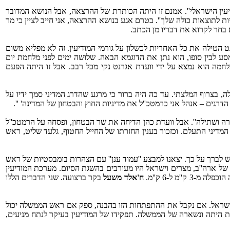
דיעין הישראלי''. אמנם זו היתה הכותרת של ההרצאה, אבל הנושא המדובר
ת לתוצאות כולה שלך''. בטרם אגע בנושא ההרצאה, אני חייב לציין כי מר
 בחר לקרוא את דבריו מן הכתב.
 הטילה את כל האחריות לכשלון על גורמי המודיעין. זה לא מפליא משום
ע לבין סופו, הוא נתן את הדוגמא הבאה. שלושה ימים לפני מלחמת יום
לחמה הוא נמצא על ידי וועדת אגרנט נקי מכל רבב. אבל זו היתה הפעם
ה, בצרוף המלצתי. עד כה היה ברור כי מרגע שהדרג המדיני סמך ידיו על
רגים – אנהל אני כרמטכ''ל את מדיניות החוץ והבטחון של המדינה' ''.
ה ושתילה''. אבל וועדת כהן הדיחה את שר הבטחון, ופסחה על הרמטכ''ל
המדיני התעלם. וכזכור בענין החזרתו של החייל החטוף, גלעד שליט, ראש
ש לברך על כך. יצאנו למבצע ''עמוד ענן'' עם הצהרות בומבסטיות של ראש
 של ארה''ב, מצרים וישראל היו מעורבים בהשגת הסיום. מערכת המודיעין
 ל-‏6 ק''מ.
ח'אלד משעל
בקר ברצועה. שני הדברים הללו
ישראל. אם נקבל את ההתפתחות הזו בהבנה, ספק אם ראש הממשלה יכול
היתה ונשארה של הממשלה. תפקידו של המודיעין בעיקר לנתח מניעים,