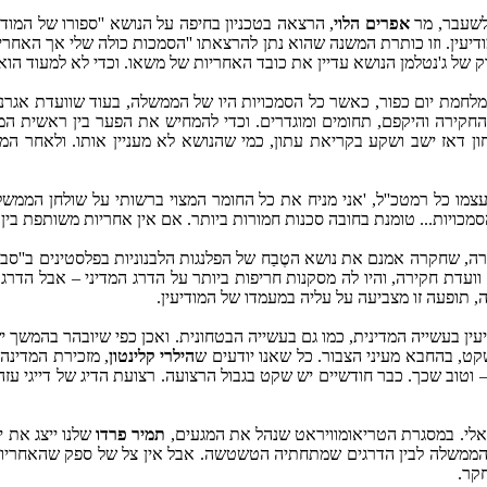
לשעבר, מר
אפרים הלוי
, הרצאה בטכניון בחיפה על הנושא ''ספורו של המו
ודיעין. וזו כותרת המשנה שהוא נתן להרצאתו ''הסמכות כולה שלי אך האחריו
ק של ג'נטלמן הנושא עדיין את כובד האחריות של משאו. וכדי לא למעוד הוא
מלחמת יום כפור, כאשר כל הסמכויות היו של הממשלה, בעוד שוועדת אגרנט
החקירה והיקפם, תחומים ומוגדרים. וכדי להמחיש את הפער בין ראשית המס
ן דאז ישב ושקע בקריאת עתון, כמי שהנושא לא מעניין אותו. ולאחר המ
עצמו כל רמטכ''ל, 'אני מניח את כל החומר המצוי ברשותי על שולחן הממשל
כויות... טומנת בחובה סכנות חמורות ביותר. אם אין אחריות משותפת בין הד
, שחקרה אמנם את נושא הטֶבַח של הפלנגות הלבנוניות בפלסטינים ב''סבר
וועדת חקירה, והיו לה מסקנות חריפות ביותר על הדרג המדיני – אבל הדרג 
ופעה זו מצביעה על עליה במעמדו של המודיעין.
יעין בעשייה המדינית, כמו גם בעשייה הבטחונית. ואכן כפי שיובהר בהמשך י
ט, בהחבא מעיני הצבור. כל שאנו יודעים ש
הילרי קלינטון
, מזכירת המדינה
כבר חודשיים יש שקט בגבול הרצועה. רצועת הדיג של דייגי עזה הוכפלה מ-‏3 ק''מ
אלי. במסגרת הטריאומוויראט שנהל את המגעים,
תמיר פרדו
שלנו ייצג את 
הממשלה לבין הדרגים שמתחתיה הטשטשה. אבל אין צל של ספק שהאחריות 
קר.