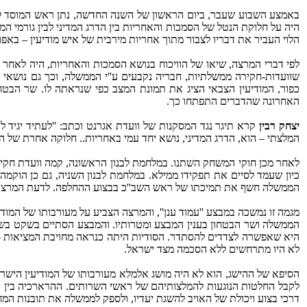
באמצע השבוע שעבר, ביום הראשון של השנה החדשה, נתן ראש המוסד 
היה על חלוקת הנטל של הסמכות והאחריות בין הדרג המדיני לבין גורמי המ
הלוי העביר את דבריו לצבור מתוך אחריות מירבית של איש מודיעין – באפו
לפי דברי המרצה, שיאו של הוויכוח בנושא הסמכות והאחריות, היה לאחר 
שוועדות-חקירה ממשלתיות, חבריה נקבעים ע''י הממשלה, וכך גם נושאי 
כפור, המודיעין הצבאי הציג את תמונת המצב כפי שנראתה לו. שר הבטחו
האחרונה שהדברים התפתחו כך.
יצחק רבין
קרא תיגר נגד המסקנות של וועדת אגרנט וכתב: ''לעתיד יגיד ל
המלצתי – הוא, הדרג המדיני, נושא יחד עמי באחריות.. חלוקה אחרת של הסמ
לאחר מכן חוקי המשחק השתנו. במלחמת לבנון הראשונה, קמה וועדת חקירה
כיון שעמד לסיים את תפקידו ממילא. במלחמת לבנון השניה, גם כן הוקמה 
הממשלה חשף את תמיכתו של ראש השב''כ בבצוע ההחלפה. לדעת המרצה, ת
מגמה זו נמשכה במבצע ''עמוד ענן'', והמרצה הצביע על מעורבותו של המוד
הממשלה ושר הבטחון בענין המבצע ומטרותיו. והמבצע הסתיים בשקט בשק
היא שאפשרה לצדדים להסתדר. הסודיות היתה כנראה מחויבת המציאות – וטוב שכך. 
לא היו מתרחשים ללא הסכמה מצד ישראל.
הסיפא של ההישג, הוא לא היה מושג אלמלא מעורבותו של המודיעין הישר
לקבל החלטות הנוגעות להמלצותיהם של ראשי השרותים. ההרארכיה בין 
דרכי בצוע ויכולת של האויב להשגת יעדיו, ולספק לממשלה את תובנות המח