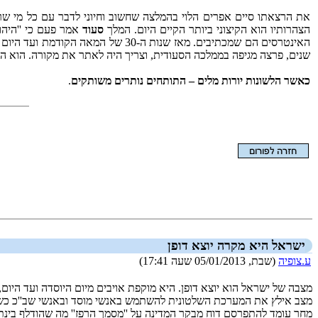
את הרצאתו סיים אפרים הלוי בהמלצה שחשוב וחיוני לדבר עם כל מי שר
הצהרותיו הוא הקיצוני ביותר הקיים היום. המלך
סעוד
האינטרסים הם שמכתיבים. מאז שנות ה-‏30 של המאה הקודמת ועד היום רבים מבית המלוכה הסעודית מגיעים ל''הדסה'', כדי לקבל טפול רפואי. הפרופ'
שנים, פרצה מגיפה בממלכה הסעודית, וצריך היה לאתר את מקורה. הוא הזמ
כאשר הלשונות יורות מלים – התותחים נותרים משותקים
.
הצגת המאמר בלבד
ישראל היא מקרה יוצא דופן
ע.צופיה
(שבת, 05/01/2013 שעה 17:41)
מצבה של ישראל הוא יוצא דופן. היא מוקפת אויבים מיום היוסדה ועד היום
מצב אילץ את המערכת השלטונית להשתמש באנשי מוסד ובאנשי שב''כ כשליחי
מחר עומד להתפרסם דוח מבקר המדינה על ''מסמך הרפז'' מה שהודלף בינתי