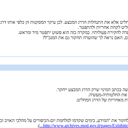
ט אלא את התנהלות הדרג המבצע. לכן עיקר המסקנות הן כלפי אותו דרג שה
ליט לקחת אחריות ולהתפטר.
דה לחקירת פעולותיו. במקרה כזה הוא פשוט יתפטר מיד ומראש.
, האם נראה לך שהועדה תחקור גם את המנכ''ל?
עה בכתב המינוי שרק הדרג המבצע ייחקר.
 את החלטותיה-מעשיה.
ת מאחריות של הדרג המחליט.
ר את ''המידע, בימים שקדמו למלחמת יום-הכיפורים על מהלכי האויב וכוו
).
http://www.archives.mod.gov.il/pages/Exhibitions