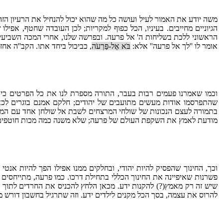
משה יודע את האמור לעיל ועושה כל מה שהוא יכול להנחיל את הרעיון הז
הגיוניים מחייבים. בעיניו, הכל כפוף למקריות; לכן העובדה שחטף, אפ
הראשוני ללכת בשליחות ה' אל פרעה. ובפרשה שלנו, אחרי המכה השביעית, 
אומר לו ''לך אל פרעה'' אלא:
בֹּא אֶל-פַּרְעֹה
, כביכול ביחד אתו. הקב''ה אחז
וכמו שאמרנו פעמים רבות בעבר, התורה מספרת לנו את כל הפרטים כי בכ
שהתפרסמו אודות מעשים מתועבים של יהודים; חלקם אמנם בוגרים לכאור
בתמורה לעצם הנכונות של שולחי המרצחים לשבת אל שולחן אחד עם המיו
מודעת לאמץ את השקפת העולם של פרעה; שלא משנה כמה מכות חוטפים
וכך, החינוך שהפסיק להיות יהודי, ובחלקים ממנו אפילו הפך להיות אנט
פשרנות שאיפיינה את החינוך הכללי בתחילת דרכו. כמו פרעה, מתייחסים 
שיש זה רק מאמץ(?) להקנות ידע. מכאן הלחץ להכניס את החרדים לתוך
להרוס את עצמה, בסך הכל מקנים לילדים ידע. וזה שתרגיל בחשבון דורש 