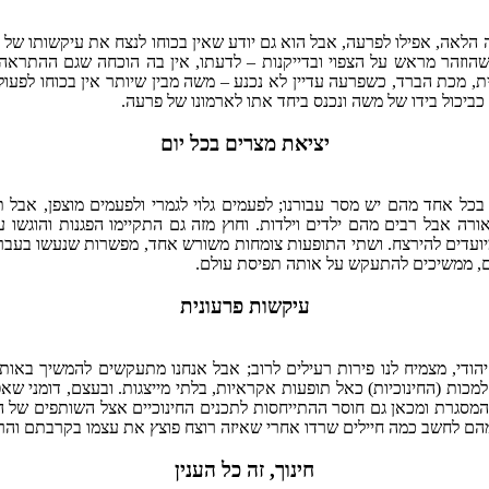
ה הלאה, אפילו לפרעה, אבל הוא גם יודע שאין בכוחו לנצח את עיקשותו ש
ילו שהוזהר מראש על הצפוי ובדייקנות – לדעתו, אין בה הוכחה שגם ההת
מכת הברד, כשפרעה עדיין לא נכנע – משה מבין שיותר אין בכוחו לפעול על
 כביכול בידו של משה ונכנס ביחד אתו לארמונו של פרעה.
יציאת מצרים בכל יום
ל אחד מהם יש מסר עבורנו; לפעמים גלוי לגמרי ולפעמים מוצפן, אבל תמ
ה אבל רבים מהם ילדים וילדות. וחוץ מזה גם התקיימו הפגנות והוגשו 
עדים להירצח. ושתי התופעות צומחות משורש אחד, מפשרות שנעשו בעבר.
, ממשיכים להתעקש על אותה תפיסת עולם.
עיקשות פרעונית
י יהודי, מצמיח לנו פירות רעילים לרוב; אבל אנחנו מתעקשים להמשיך בא
למכות (החינוכיות) כאל תופעות אקראיות, בלתי מייצגות. ובעצם, דומני ש
 המסגרת ומכאן גם חוסר ההתייחסות לתכנים החינוכיים אצל השותפים של
מהם לחשב כמה חיילים שרדו אחרי שאיזה רוצח פוצץ את עצמו בקרבתם והרג 
חינוך, זה כל הענין