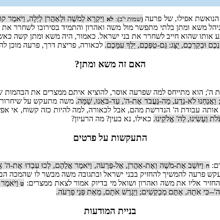
 הנואשת אפילו, של פרעה
וַיִּקְרָא לְמֹשֶׁה וּלְאַהֲרֹן לַיְלָה, וַיֹּאמֶר קוּ
(שמות י''ב):
לא
יהל משא ומתן בלתי מתפשר מול משה ואהרון והתמיד בסירובו לשחרר את בנ
ע אותו שהוא חייב לשחרר את בני ישראל. כאמור, היה משא ומתן קשה כאש
ם וּבְקַרְכֶם, יֻצָּג: גַּם-טַפְּכֶם, יֵלֵךְ עִמָּכֶם.
לכאורה, פריצת דרך, פרעה מוכן לה
האם זה משא ומתן?
ה'; הוא מתייחס למה שפרעה אוסר, להוציא איתם ממצרים את הבהמות 
וּ; וַאֲנַחְנוּ לֹא-נֵדַע, מַה-נַּעֲבֹד אֶת-ה', עַד-בֹּאֵנוּ, שָׁמָּה.
משה מתעקש על שיחרור 
 אותה עבודת ה' הנדרשת מהם, אבל לכאורה, למה להיות כזה קשוח, אי אפש
עֹלֹת וְעָשִׂינוּ, לַה' אֱלֹקֵינוּ.
כאילו, נא בעין? מה הרעיון?
התעקשות על פרטים
ם:
וַיּוּשַׁב אֶת-מֹשֶׁה וְאֶת-אַהֲרֹן, אֶל-פַּרְעֹה, וַיֹּאמֶר אֲלֵהֶם, לְכוּ עִבְדוּ אֶת-ה' אֱ
ח
 פרעה להמשיך להחזיק בבני ישראל ובתגובה משה מבשר לו שהמכה הבאה 
החזיר אליו את משה ואהרון ושואל מי בדיוק אמור לצאת ממצרים:
וַיֹּאמֶר מֹ
ט
'--כִּי אֹתָהּ, אַתֶּם מְבַקְשִׁים; וַיְגָרֶשׁ אֹתָם, מֵאֵת פְּנֵי פַרְעֹה.
בניית המודעות