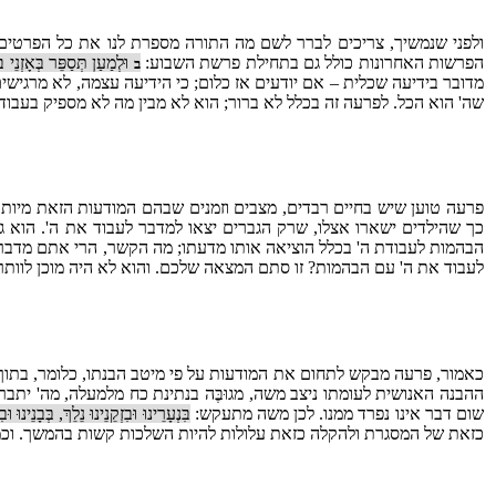
ולפני שנמשיך, צריכים לברר לשם מה התורה מספרת לנו את כל הפרטים
הפרשות האחרונות כולל גם בתחילת פרשת השבוע:
וּלְמַעַן תְּסַפֵּר בְּאָזְנֵי
ב
מדובר בידיעה שכלית – אם יודעים אז כלום; כי הידיעה עצמה, לא מרגישי
שה' הוא הכל. לפרעה זה בכלל לא ברור; הוא לא מבין מה לא מספיק בעבוד
פרעה טוען שיש בחיים רבדים, מצבים וזמנים שבהם המודעות הזאת מיותר
כך שהילדים ישארו אצלו, שרק הגברים יצאו למדבר לעבוד את ה'. הוא גם
הבהמות לעבודת ה' בכלל הוציאה אותו מדעתו; מה הקשר, הרי אתם מדברים
לעבוד את ה' עם הבהמות? זו סתם המצאה שלכם. והוא לא היה מוכן לוותר
כאמור, פרעה מבקש לתחום את המודעות על פי מיטב הבנתו, כלומר, בתוך 
ההבנה האנושית לעומתו ניצב משה, מגוּבֶּה בנתינת כח מלמעלה, מה' יתבר
שום דבר אינו נפרד ממנו. לכן משה מתעקש:
בִּנְעָרֵינוּ וּבִזְקֵנֵינוּ נֵלֵךְ, בְּבָנֵינוּ וּב
כזאת של המסגרת ולהקלה כזאת עלולות להיות השלכות קשות בהמשך. וכמובן