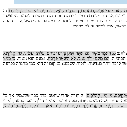
מוּ צְּאוּ מִתּוֹךְ עַמִּי--גַּם-אַתֶּם, גַּם-בְּנֵי יִשְׂרָאֵל; וּלְכוּ עִבְדוּ אֶת-ה', כְּדַבֶּרְכֶם.
זה
י ישראל. הם מצידם הבטיחו לו מכה ועוד מכה במטרה להניעו לאיזושהי
ר כל צד מתבצר בעמדתו ומסרב לוותר ולו במשהו. הנה למשל אחרי המכה
תפשר, אבל למשה זה לא מספיק.
שלהם:
וַיֹּאמֶר מֹשֶׁה, גַּם-אַתָּה תִּתֵּן בְּיָדֵנוּ זְבָחִים וְעֹלֹת; וְעָשִׂינוּ, לַה' אֱלֹקֵינוּ.
כה
הבהמות:
וְגַם-מִקְנֵנוּ יֵלֵךְ עִמָּנוּ, לֹא תִשָּׁאֵר פַּרְסָה
; אמנם הוא מנמק:
כִּי מִמֶּנּוּ
ר לדבר יותר בעדינות, לנסות לשכנע? במקום זה הוא כמו מתגרה בפרעה
לֹקֵיכֶם; מִי וָמִי, הַהֹלְכִים.
זה קורה אחרי שחטפו ברד כבד שהשמיד את כל
תהיה קשה וכואבת יותר, מכת ארבה. אומר והולך. יועצי פרעה, למודי
שֶׁה, בִּנְעָרֵינוּ וּבִזְקֵנֵינוּ נֵלֵךְ; בְּבָנֵינוּ וּבִבְנוֹתֵנוּ בְּצֹאנֵנוּ וּבִבְקָרֵנוּ, נֵלֵךְ--כִּי חַג-ה',