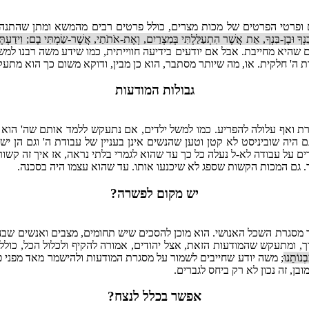
 ופרטי הפרטים של מכות מצרים, כולל פרטים רבים מהמשא ומתן שהתנה
 בִנְךָ וּבֶן-בִּנְךָ, אֵת אֲשֶׁר הִתְעַלַּלְתִּי בְּמִצְרַיִם, וְאֶת-אֹתֹתַי, אֲשֶׁר-שַׂמְתִּי בָם; וִידַעְתּ
ם שהיא מחייבת. אבל אם יודעים בידיעה חווייתית, כמו שידע משה רבנו ל
ת ה' חלקית. או, מה שיותר מסתבר, הוא כן מבין, ודוקא משום כך הוא מתעק
גבולות המודעות
ת ואף עלולה להפריע. כמו למשל ילדים, אם נתעקש ללמד אותם שה' הוא 
 היה שוביניסט לא קטן וטען שהנשים אינן בעניין של עבודת ה' וגם הן י
 על עבודה לא-ל נעלה כל כך עד שהוא לגמרי בלתי נראה, אז איך זה קשו
. גם המכות הקשות שספג לא שיכנעו אותו. עד שהוא עצמו היה בסכנה.
יש מקום לפשרה?
מסגרת השכל האנושי. הוא מוכן להסכים שיש תחומים, מצבים ואנשים שבהם 
ך, ומתעקש שהמודעות הזאת, אצל יהודים, אמורה להקיף ולכלול הכל, כולל 
ִבְנוֹתֵנוּ
; משה יודע שחייבים לשמור על מסגרת המודעות ולהישמר מאד מפני פרי
, זה נכון לא רק ביחס לגברים.
אפשר בכלל לנצח?