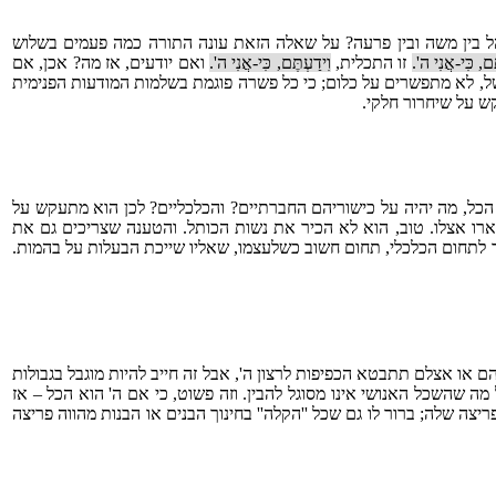
ל בין משה ובין פרעה? על שאלה הזאת עונה התורה כמה פעמים בשלוש
ֶם, כִּי-אֲנִי ה'.
זו התכלית,
וִידַעְתֶּם, כִּי-אֲנִי ה'.
ואם יודעים, אז מה? אכן, אם
משל, לא מתפשרים על כלום; כי כל פשרה פוגמת בשלמות המודעות הפנימית
ש על שיחרור חלקי.
הכל, מה יהיה על כישוריהם החברתיים? והכלכליים? לכן הוא מתעקש על
שארו אצלו. טוב, הוא לא הכיר את נשות הכותל. והטענה שצריכים גם את
ר לתחום הכלכלי, תחום חשוב כשלעצמו, שאליו שייכת הבעלות על בהמות.
או אצלם תתבטא הכפיפות לרצון ה', אבל זה חייב להיות מוגבל בגבולות
מה שהשכל האנושי אינו מסוגל להבין. וזה פשוט, כי אם ה' הוא הכל – אז
צה שלה; ברור לו גם שכל ''הקלה'' בחינוך הבנים או הבנות מהווה פריצה