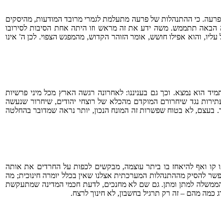
ל פרעה. כי ההתנהלות של פרעה מתעלמת לגמרי מרובד המודעות, מהיסקים
ראה הבאה תתממש. משה ידע את זה מראש וזו היתה אחת הסיבות לסירובו
יו, והוא אפילו חושש, אומר הזוהר הקדוש, מהמפגש הצפוי. לכן ה' אינו
יד הוא נמצא. וכך גם בעניננו: לאחרונה רגשה הארץ מכל מיני פרשיות
עתירות נגד שיחרורם המוקדם מהכלא של רוצחי יהודים, שיחרור שנעשה
 בעצם, לא בטוח שפשרות זה המונח הנכון, יותר נראה שמדובר בהחלטה
ותו קו ואף להיאחז בו ביתר עוצמה, מבקשים לכפות על החרדים את אותה
אפשר להסיק מההתנהלות המערכתית אצלנו שאין בכלל יומרה חינוכית; מה
 הממשלה למתן ומתן. גם שם לא מחנכים, לדעת חכמי המדינה שמתעקשת
כמה מהם – זה רק תרגיל בחשבון, לא חינוך לרצח.