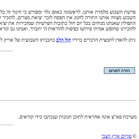
פרשת השבוע מלמדת אותנו, לראשונה באופן גלוי ומפורש כי חינוך זה כ
השבוע מצווה אותנו התורה לחגוג את הפסח לזכר יציאת מצרים, להזכיר ל
התפילין שאנחנו מניחים בכל יום חול כתובות הפרשיות שמזכירות את יצי
להזכירנו שחופש אמיתי פירושו כפיפות להוראות ה' יתברך. ואנחנו גם קור
ניתן להאזין לתמצית הדברים ברדיו
קול הלב
בתכניתו השבועית של אריק לב
הצגת המאמר בלבד
מערכת פא"צ אינה אחראית לתוכן תגובות שנכתבו בידי קוראים.
©
פורום ארץ הצבי