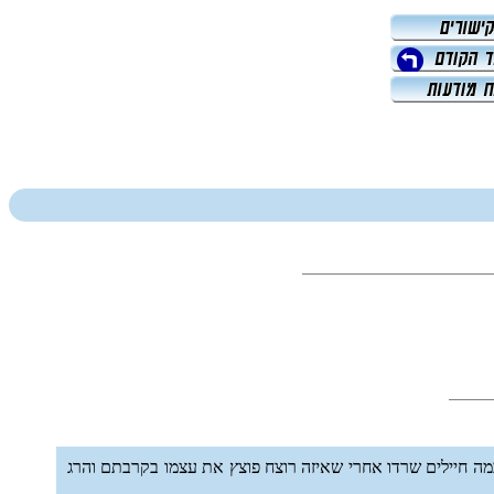
ה חיילים שרדו אחרי שאיזה רוצח פוצץ את עצמו בקרבתם והרג