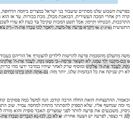
בפרשת השבוע שלנו מסתיים שיעבוד בני ישראל במצרים ביוזמה הדחופה,
קרה רק אחרי המכה העשירית, הכואבת מכולן, מכת בכורות. עד אז הוא נ
התרככות, הבטיחו וקיימו; אבל תשע המכות שקיבל עד כעת לא עזרו לשכנ
התשיעית
וַיִּקְרָא פַרְעֹה אֶל-מֹשֶׁה, וַיֹּאמֶר לְכוּ עִבְדוּ אֶת-ה'--רַק צֹאנְכֶ
(פרק י'):
כד
משה מתעלם מהסכמת פרעה להרשות לילדים להצטרף אל הוריהם בעבודת 
וְגַם-מִקְנֵנוּ יֵלֵךְ עִמָּנוּ, לֹא תִשָּׁאֵר פַּרְסָה--כִּי מִמֶּנּוּ נִקַּח, לַעֲבֹד אֶת-ה' אֱלֹקֵינ
כו
נִקַּח, לַעֲבֹד אֶת-ה' אֱלֹקֵינוּ
ומוסיף שרק לאחר שיהיו במדבר ידעו מהי בדיוק
לא רק שניקח את כל הבהמות שלנו, יותר מזה:
גַּם-אַתָּה תִּתֵּן בְּיָדֵנוּ זְבָחִים וְ
וכאמור, ההתנצחות הזאת החלה הרבה קודם; הנה למשל כמה פסוקים קוד
מי ומה שנחשף אליו, שלא הספיק להסתתר מתחת למחסה עמיד. שוב התעקש
ניסיון, משכנעים את פרעה לוותר לפני שמצרים תאבד סופית והוא מורה ל
לָנוּ.
די כצפוי, לפרעה יש הצעה אחרת:
לֹא כֵן, לְכוּ-נָא הַגְּבָרִים וְעִבְדוּ אֶת-ה
יא