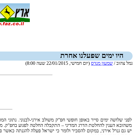
היו ימים שפעלנו אחרת
גמל צהוב /
שמעון מנדס
(יום חמישי, 22/01/2015 שעה 8:00)
לפני שלושה ימים סייר באופן חופשי חפ''ק משולב אירני-לבנוני. נתוני ה
משהובא הענין להחלטת הדרג המדיני – התקבלה החלטה לפגוע בחפ''ק. משנ
יש גם גנרל אירני, במקום להסביר ולומר כי ישראל פעלה להגנתה כאשר פגע