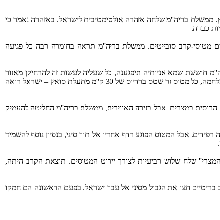
רך תעלת סואץ. ממשלת בריה''מ שלחה אזהרה אולטימטיבית לישראל. באזהרה נאמר כי
ות כבדה.
 מטוסי-קרב סובייטים. ממשלת בריה''מ תראה בחומרה רבה כל פגיעה
'מ חוששת שמא אניותיה תיפגענה, כל שעליה לעשות זה להרחיקן מאזור
המלחמה. הוא הדין בנושא המטוסים. לישראל אין שום כוונה, ואין לה שום רצון, לפגוע במטוסיה של בריה''מ. אבל בגלל שבאזור תעלת סואץ מתנהלת מלחמה, כל מטוס זר שטס ברדיוס של 30 ק''מ מתעלת סואץ – ישראל רואה
ת הרוסית במצרים. אבל בזירה האווירית, ממשלת בריה''מ החליטה להעמיק
רפידים. אבל המטוס הפוגע רדף אחריו אל תוך סיני, בנסיון נוסף להשמיד
'המצרי'' שלח שלוש רביעיות לצורך יירוט המטוסים. תוצאת הקרב היתה,
ם שישה מטוסי-קרב בריטיים חצו את הגבול מסיני אל עבר ישראל. בפעם הראשונה הם חמקו