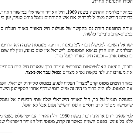
הכירו התנהגות אחרת.
במהלך מלחמת ההתשה בשנת 1969, חיל האווי
בריה''מ דורשת מצה''ל להרחיק את אש התותחים מנמל פורט סעיד, יען כי א
אותה התופעה חזרה גם בהקשר של פעילות חיל האוויר באזור תעלת סו
במטוס-קרב סובייטי כלשהו.
ישראל השיבה לממשלת בריה''מ באגרת חריפה מנומסת שבה היא הודיעה ל
בו מטוס אויב – וככזה חיל האוויר יפעל נגדו.
כזכור, תוצאת האולטימטום הסובייטי נגמרה בכך שאניות חיל הים הסובייט
את מעורבותה, לפי בקשת נשיא מצרים
גמאל עבד אל-נאצר
.
באחד הימים מטוס קרב ''מצרי'' הצליח לפגוע במטוס סקייהוק ישראלי. הפג
את המטוס. לנו היה ברור כי היה זה טייס רוסי שרדף אחרי הסקייהוק היש
כפעולת תגמול על כך, חיל האוויר הישראלי שלח שתי רביעיות אל עומק מ
שחמישה מטוסי קרב רוסיים הופלו והשישי נפגע אבל לא הופל.
למי שאינו יודע או אינו זוכר. בשנת 50
ללא כל עונש. בפעם השניה כאשר זה קרה, מטוסי חיל האוויר הישראלי שנ