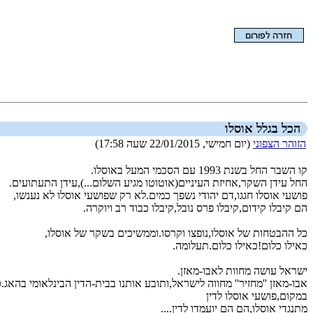
הצגת המאמר בלבד
הכל בגלל אוסלו
הזוהר הצפוני
(יום חמישי, 22/01/2015 שעה 17:58)
קו השבר החל בשנת 1993 עם הסכמי המעל באוסלו.
החל עידן השקר,אחיזת העיניים(אוטוטו מגיע השלום...),עידן התעתועים.
פושעי אוסלו חגגו,דם יהודי נשפך כמים.לא רק שפושעי אוסלו לא נענשו,
הם קיבלו קידום,קיבלו פרס נובל,קיבלו כבוד רב ויוקרה.
כל ההבטחות של אוסלו,נופצו וקרסו.וממשיכים בשקר של אוסלו,
כאילו כלום!כאילו כלום.תעלומה.
ישראל עושה מחוות לאבו-מאזן.
אבו-מאזן ''מחזיר'' מחווה לישראל,ותובע אותנו בבית-הדין הבינלאומי בהאג.
במקום,פושעי אוסלו לדין
מתנגדי אוסלו,הם הם יועמדו לדין....