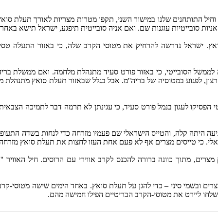
ר הישראלי במישור האחד, וחיל התותחנים שלנו במישור השני, תקפו מטרות מצריות לאו
ניות סובייטיות עוגנות שם. ואם אניה סובייטית תיפגע, ישראל תישא באחרי
אץ. ישראל נדרשה להרחיק את מטוסי הקרב שלה, כי באזור התעלה טסים
ממשל הסובייטי, כי באזור פורט סעיד מתנהלת מלחמה. ואם ממשלת בריה'
י הפסיקו לעגון בנמל פורט סעיד, כי עגינתן לא תרמה דבר לתמיכה הצבאי
יעה היתה קלה, והטייס הישראלי שם פעמיו מזרחה כדי לנחות בשדה התעופה 
ראלי. כי טייסים מצרים אף לא פעם אחת העזו לחצות את תעלת סואץ מזרחה.
צרים, מתוך כוונה ברורה להכנס לקרב אווירי עם הרוסים. חיל האוויר '
19 חיל האוויר הבריטי שלט בשמי מצרים ובשמי סיני – כדי להגן על תעלת סואץ. באחד הימי
שלחו ליירט את מטוסי-הקרב הבריטיים הפילו חמישה מהם.