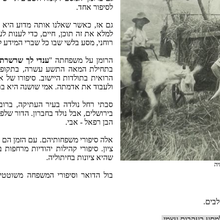
לסיפור אחד.
גם אז, כאשר שאלנו אותה מדוע היא 
למלא את זה תוכן, חיים, כדי לענות ל
רוחני, מסע בלשי שבו כל שברי המידע ל
הרומן על משפחתה ''
ענדי לך שרשרת 
בתחילת המאה התשע עשרה, בתקופה 
הרואית בתולדות היישוב. סיפורו של א
ולעבוד את אדמתה. אמי שושנה היא בתו
סבתי רחל נולדה בעיר העתיקה, ברוב
בירושלים, אבל נולד בחברון. הדור שלפ
הבן רפאל - אבי.
אלה סיפורי משפחותיהם. עם הזמן הם 
ציון. סיפורי קהילות יהודיות מרחפות
שהיא ציונות בחיתוליה.
יה
בול הדואר וסיפורי המשפחה משוטטי
בים.
מסע בעקבות עצמי.