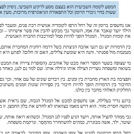
המסע לקומה השביעית הוא בעצם מסע לרקיע השביעי, ניסיון לפצח
שעות בחיי גיבורי הרומן וכל התפאורה הגיאוגרפית מרוכזת, מעין א
אנו נחשפים ברומן זה של רחל הרפז לקומדיה אנושית רבת פנים, ומעבר לפס
הילד יועד שאבד את אמו, השוטר גבי מבקש להבין את פשר אישיותו – וכאן
את קומות המגדל . המגדל הופך להיות סמל למורכבות החברה האנושית.
בין הדמויות יש גם רגעי אהבה הניצתת בשל דרמה רוחנית המחברת אותם,
מנמנמת מול פסנתר. והנה היא שומעת צלילים, האם זה חלום? לפתע היא רו
מי שצופה בשער הספר רואה מבט של אוהבים. (הסופרת ציירה את המבט ש
בשואה ומשפחה נוצרית הצילה אותו וגידלה אותו. שם למד גם לנגן, כאחד
חפציבה בת הארץ מחברת בין זמנים. בין רבדים שונים של עם אחר, וכך גם ב
החיבור בין הדמויות הופך להיות חיבור בין ספֵירות שונות וזמנים מש
החלקיק האלוהי מחבר בין כולנו.
ברגע נדיר בעלילה, אנו נחשפים למבט אל המגדל הגבוה, שם נראית אש
הקשה חסרת מזור. הוא דרש מאמו בצוואתו לא לחדש את בלון החמצן. זו 
גבי ממהר להציל אותה, ויועד הגיע לפניו לגג המגדל. וכשהוא רואה אותה,
שוטר, ילד, אשה מבוגרת, כמהים להשתחרר מהחֲסַר. ונרקמת משפחה.
רחל הרפז מבקשת להגיע אל צופן האהבה, צופן החיבור. לכאורה יש כאן