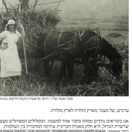
סבה ואמה של ר. הרפז מראשית הקמת היישוב מנחמ
ערכים, של מעבר מארץ הוּלדת לארץ מוֹלדת.
אנו כקוראים נודדים ממחוז סיפור אחד למשנהו. המסלולים המפותלים מצטל
שרשרת הברזל, היא חלק מאגדה חברונית עתיקה המחברת בין העולמות.
רחל מוסיפה:
יצאתי למסע בעקבות משפחתי, בעקבות סבי, ובעצם יצאתי ל