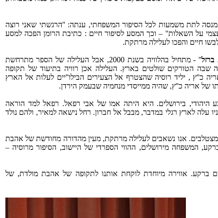
מנסה לתת משמעות לכל הסיפור המשפחתי, ענתה: ''הרגשתי שאני רוצה
עצמי על השאלות'' – וכך המסע לסיפור חיים : כתיבת הרומן הפכה למסע
בשו חיים והפכו לעלילה מרתקת.
ברזל
'' - מתחיל בהלוויה בשנת 2000, אבל העלילה של הספר מתרחשת
שבה הטורקים שולטים בארץ. העלילה אכן רוויה בתיעוד של תקופה
ריה כ''ץ , יליד רוסיה שהצטרף אל הצעירים הבילו''יים לעלות אל הארץ
 של אריה כ''ץ, שהיה ממייסדי מנחמיה שבעמק הירדן.
ע היהודי, בירושלים. היא היתה אמו של אבי רפאל. רפאל למד הוראה
ניו עלה לארץ רגלי במדבר, מבבל אל חברון. רחל נישאה למאיר, ולהם נולד
מצטלבים. אנו נשאבים לעלילה מרתקת, מעין מהדורה מחודשת של אהבת
 ברקע, המשפחה מירושלים, ההווי הספרדי של היישוב, הסיפור מרוסיה –
ם ברקע. אווירה מיוחדת לוקחת אותנו לתקופה של אהבת מולדת, של