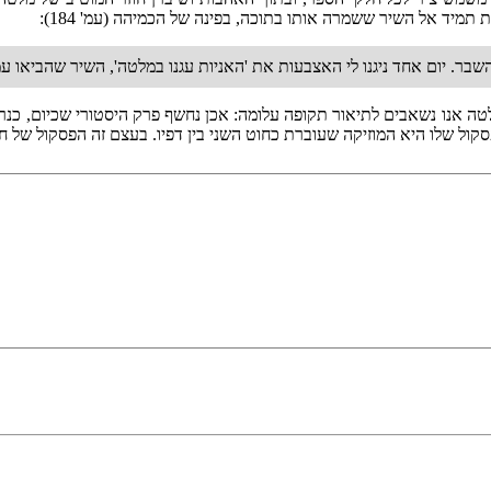
 תמיד אל השיר ששמרה אותו בתוכה, בפינה של הכמיהה (עמ' 184):
ר. יום אחד ניגנו לי האצבעות את 'האניות עגנו במלטה', השיר שהביאו עמ
טה אנו נשאבים לתיאור תקופה עלומה: אכן נחשף פרק היסטורי שכיום, כנרא
ול שלו היא המוזיקה שעוברת כחוט השני בין דפיו. בעצם זה הפסקול של חיי