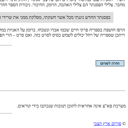
מחבר. צלילי הפסנתר הם צלילי האהבה, הרומן, החיבור. גיבורת הספר חוזרת
בפסנתר החדש ניגנתי מכל אשר חשקתי, מסלקת ממני את שרידי השב
הרפז חושפת בספריה פרקי חיים שכמו אבדו ונשכחו. ברומן על האניות במל
וייתכן שספריה של רחל יכולים לשמש בסיס לסרט כזה. ואם סרט – הרי הפסק
הצגת המאמר בלבד
מערכת פא"צ אינה אחראית לתוכן תגובות שנכתבו בידי קוראים.
©
פורום ארץ הצבי