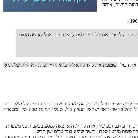
מות הנשית, אותה
 יהיה יפה לראות את כל העיר למטה, ואת הים. אבל לאישה הזאת
 את הכול:
ושומעת את קולו קורא לה: בואי אליי, יפתי, לא היית שלי, מאז
די לך שרשרת ברזל
'', שבו יצאה למסע בעקבות ההיסטוריה של משפחתה,
ל החל כאשר דואר ישראל הנפיק בול, שעליו תמונת סבה של המספרת
י סדרי עולם, רגע של הֶאָרה לרחל. היא יצאה למסע בעקבות בני משפחתה
רה פיסת מידע נוספת– וחשה שהיא בונה עולם ישן-חדש.
תחושה של יציאה למסע בעקבות סיפורן של כמה דמויות, כמה משפחות,