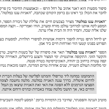
סיפור מסעות הוא ז'אנר אהוב על רחל הרפז – ובאמצעות החיבור בין פרק
לחבר את הכול: כך ראינו גם ברומן הקודם שכתבה, ''האניות עגנו במלטה''.
''
האניות עגנו במלטה
'' מצויר בצבעים חיים את עלילת יעל גיבורת הספר, 
המסע לקח אותנו למרחבי עולם: מזרח ומערב, הודו ואמריקה – וקצה המסע
שלנו אליה שבה, ותמיד היה זה הבית אליו ערגה.
יש לרחל הרפז נטייה להפוך דרמות אנושיות לסיפורי תולדות, למסעות בע
תפרוש בפנינו קטעי הווי ואורחות חיים ביד אמן.
הספר ''
האניות עגנו במלטה
'' תאר את סיפורה של יעל בשנות היישוב, ט
והקשר הזוגי. התקופה אותנטית: ימי המצור והצנע בירושלים, האווירה של 
קפה עטרה ברחוב בן יהודה, האוניברסיטה בטרה סנטה.
ימי מלחמת העולם השנייה, שנים אחדות טרום המדינה, הוצגו מובאות נטיות,
התמקמנו במחנה ליד טריפולי והמתנו לפלישה של בעלות הברית לא
לדרום איטליה. בדרך עגנה האנייה במלטה. מלטה נחשבה לצומ
הפציצו הגרמנים ללא הפוגה את האי ואת האניות שיצאו מן הנמל ו
החיים באי, אך תושבי מלטה עמדו באבדות ובהרס ורוחם איתנה.
מוטיב הנגינה והפסנתר, שחיבר בין הדמויות ברומן ' המסע לקומה השביעית' מל
השיר ''האניות עגנו במלטה'' (המילים הם של צבי אנקורי, הלחן אינו יד