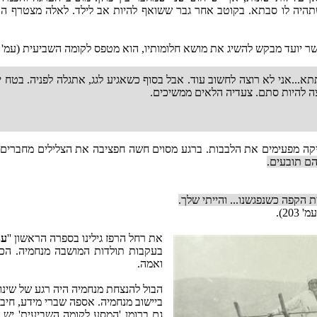
תהיה לו סבתא. בקוטב אחר גבר ששואף להיות אב לילד. לאלה מצטרף הד
ועד מבקש להשיג את מושא חלומותיו, הוא מטפס לקומה השביעית (עמ' 196):
א...אני לא רוצה לחשוב עוד. אבל בסוף כשאגיע לגג, אתגלה לפניה. בטח
וצה להיות סתם. צעדיה הלאים ממשיכים.
סיקה מפעימים את הלבבות. ברגע מסוים חשה חפציבה את הצלילים מחברים
הם תובעים.
ת הקפה כשנפגשנו... והייתי שלך.
' 203).
את רחל הרפז גילינו בספרה הראשון ''
ענ
בעקבות תולדות המושבה מנחמיה. הכו
ואמה.
הבול להנצחת מנחמיה היה רגע של שינו
ביישוב מנחמיה. אספה שברי מידע, חיב
גם ברומן 'המסע לקומה השביעית' יש 