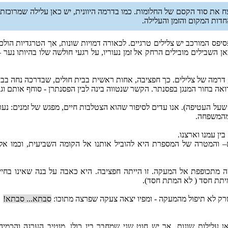
 את סוד הקסם של החלומות. כמו בדרמה היוונית, יש כאן עלילה שמרוכזת ב
חדות המקום והזמן והעלילה.
יפס המורכב יש צלילים טרגיים. לכאורה דמויות שונות, אך הטרגדיות הולכות
 השבילים מובילים הרחק אל זמן נעוריו, על רגעי חולשה שלו בהיותו נער 
 דרמה של צלילים. כך חפציבה, אחות ראשית בבית חולים, שבדרכה נחה בבי
אה בחור המנגן בפסנתר. הקשר שנטווה בינה לבין הפסנתרן - סוחף אותם וגם
על העטיפה). אנו עדים לסיפור שהוא הצטלבות חיים, מפגש של זמנים: נ
 מהמשפחה.
ין עמנו וארצנו.
תנים– והמטרה של המספרת היא להוביל אותנו אל הקומה השביעית, וכמו אל
ה מתכופפת אל המעקה. זו הייתה חפציבה. היא כאבה על בנה שאינו בחי
מיתת חסד ( לא המתת חסד).
 שרק לא תיפול מהמעקה - ומפיו יצאה צעקה שפרצה מתוכו:
סבתא... סבתא!
 עלילות שונות, אך יש חוט שני שמחבר בין כולן. מוטיב הערגה והכמי