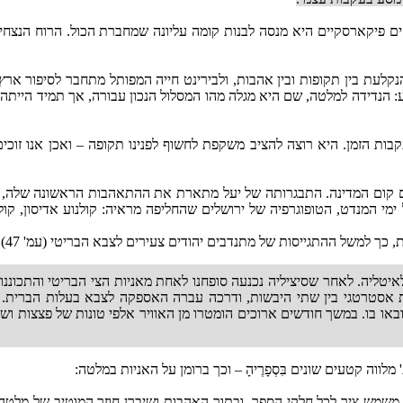
ים פיקארסקיים היא מנסה לבנות קומה עליונה שמחברת הכול. הרוח הנצחי
הנקלעת בין תקופות ובין אהבות, ולבירינט חייה המפותל מתחבר לסיפור ארץ
: הנדידה למלטה, שם היא מגלה מהו המסלול הנכון עבורה, אך תמיד הייתה 
קבות הזמן. היא רוצה להציב משקפת לחשוף לפנינו תקופה – ואכן אנו זוכי
רם קום המדינה. התבגרותה של יעל מתארת את ההתאהבות הראשונה שלה,
ימי המנדט, הטופוגרפיה של ירושלים שהחליפה מראיה: קולנוע אדיסון, קולנ
 כך למשל ההתגייסות של מתנדבים יהודים צעירים לצבא הבריטי (עמ' 47):
יטליה. לאחר שסיציליה נכנעה סופחנו לאחת מאניות הצי הבריטי והתכוננו
ת אסטרטגי בין שתי היבשות, ודרכה עברה האספקה לצבא בעלות הברית. 
באו בו. במשך חודשים ארוכים הומטרו מן האוויר אלפי טונות של פצצות וש
ווה קטעים שונים בִּסְפָרֶיהָ – וכך ברומן על האניות במלטה:
וע) משמש ציר לכל חלקי הספר, ובתוך האהבות ושיברן חוזר המוטיב של מלטה