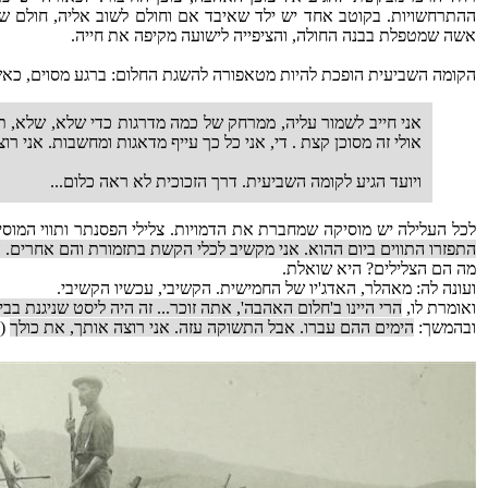
ההתרחשויות. בקוטב אחד יש ילד שאיבד אם וחולם לשוב אליה, חולם ש
אשה שמטפלת בבנה החולה, והציפייה לישועה מקיפה את חייה.
הקומה השביעית הופכת להיות מטאפורה להשגת החלום: ברגע מסוים, כאשר י
אני חייב לשמור עליה, ממרחק של כמה מדרגות כדי שלא, שלא, תת
אולי זה מסוכן קצת . די, אני כל כך עייף מדאגות ומחשבות. אני ר
ויועד הגיע לקומה השביעית. דרך הזכוכית לא ראה כלום...
לכל העלילה יש מוסיקה שמחברת את הדמויות. צלילי הפסנתר ותווי המו
התפזרו התווים ביום ההוא. אני מקשיב לכלי הקשת בתזמורת והם אחרים. 
מה הם הצלילים? היא שואלת.
ועונה לה: מאהלר, האדג'יו של החמישית. הקשיבי, עכשיו הקשיבי.
ואומרת לו,
הרי היינו ב'חלום האהבה', אתה זוכר... זה היה ליסט שניגנת בבי
ובהמשך:
הימים ההם עברו. אבל התשוקה עזה. אני רוצה אותך, את כולך
(עמ