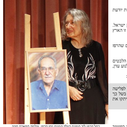
ת יודעת
 ישראל.
זו הארץ
ם שהרפז
 הלבטים
וע עדן,
 לפלישה
בשל כך
יתקו את
 כמוטיב
רחל הרפז ליד תמונת בעלה המנוח ניסן הרפז, צילמה תפארת חקק