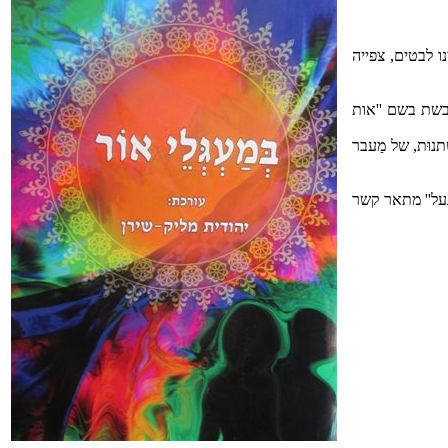
ו לבטים, צפייה
בשת בשם ''אות
וּת, של מַעבר
נעל'' מתאר קשר