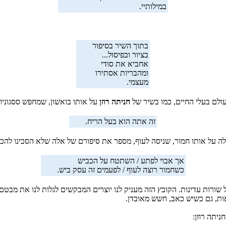
במילותיי.
בתוך השיר בסיפור
בציור ובפיסול...
אחביא את סודי
ומהבריות אסתירו
מעצמי.
עולם בעלי החיים, כמו בשיר של
חניתה רוזן
על אותו בואשון, שמחפש ססגוניות
זה אתה הוא בעל הריח.
על אותו חמור, שניסה לעוף, מספר את סיפורם של אלה שלא הסכינו להכי
אך אבוי לפתע / השתטח על הכביש
כשחמור רוצה לעוף / לפעמים זה עסק ביש.
ל שורות עדינות. הקובץ הזה מעניק לנו יוצרים המבקשים לגלות לנו את מבט
ות, גם כשיש כאב, חשש מאובדן.
ניתה רוזן: