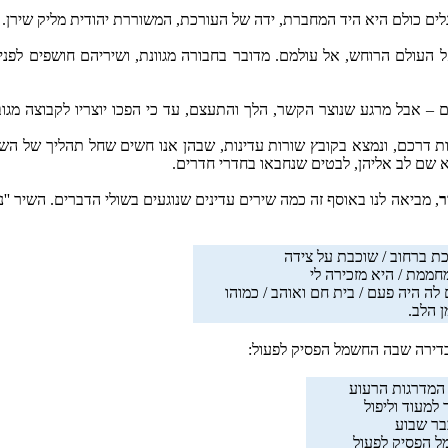
גלים כולם היא היד המחברת, ידה של העורכת, המשוררת יהודית מליק שירן.
אל העולם הרוחש, אל עולמם. מדובר בחבורה מגוונת, ושיריהם חושפים לפנינ
ם – אבל מרגע שנוצר הקשר, הלך והתעצם, עד כי הפכו יוצריו לקבוצה מגו
 דרכם, ונמצא בקובץ שורות עדינות, שבהן אנו חשים שחל תהליך של השתנ
א שם לב אליהן, לבטים שנחבאו בחדרי חדרים.
ר
, מביאה לנו באוסף זה כמה שירים עדינים שנוגעים בשולי הדברים. השיר ''
כת ברחוב / שוכבת על צידה
מחממת / היא מזכירה לי
לה היה פעם / בית חם ואוהב / כמוהו
 הלב.
 בדירה שבה החשמל הפסיק לפעול:
המדרגות הרעוע
למעוד וליפול
ר שבוע
 הפסיק לפעול