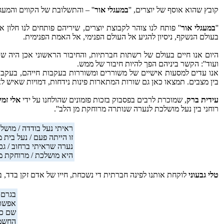
קובץ שהוא אוסף של יוצרים, ''
במעגלי אור
'' – והתשלובת של הקווים והמע
''
במעגלי אור
'' פותח לנו צוהר לקבוצת יוצרים, שיריהם פותחים לנו חלון 
בעולם הנשקף, ניסיון להגיע אל העולם הפנימי, אל האמת הפנימית.
היום אנו חיים בעולם של רשתות חברתיות, והחיבור הראשוני אכן היה ש
ועוד'': הקשר ביניהם הפך להיות חיבור של ממש.
אנו עדים למסעות אישיים של משוררים ומשוררות בעקבות חייהם, בעקבות
בין מצבים. תמצאו כאן גם שורות המתארות פינות נידחות, דמויות שאיש ל
עידית ברק
, שמוכרת לרבים בפסבוק בזכות פזמונים שהולחנו על ידי
אלי זמי
רוחני בין נעל מושלכת לנערה שנותרה מרוחקת מן הלב''.
ראיתי נעל בודדה / מושל
זו הייתה פעם / נעל בית 
נערה שראיתי ברחוב / גם 
היא מושלכת / מרוחקת מן
טלי גבעוני
לוקחת אותנו לפינה חברתית די נשכחת, חייו של אדם זקן בדד,
בגרם 
אפשר 
שם כב
החשמל