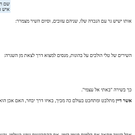
שם חי
איש כ
אותו ישיש גר עם הנכדה שלו, שניהם עזובים, וסיום השיר מצמרר:
השירים של טלי הולכים על בהונות, מנסים למצוא דרך לצאת מן השגרה:
כך בשירה ''באתי אל עצמי''.
אשר דיין
מתלבט ומתחבט בעולם כה מביך, באיזו דרך יבחר, האם אכן הוא 
אבל השיר מתאר את הלמות פעמי הזמן, את ההתרגשות שיש בעולמו, ובעודו