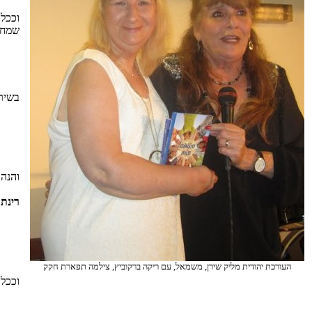
וככל 
שמחז
בשיר
והנה 
רינת 
העורכת יהודית מליק שירן, משמאל, עם ריקה ברקוביץ, צילמה תפארת חקק
וככל 