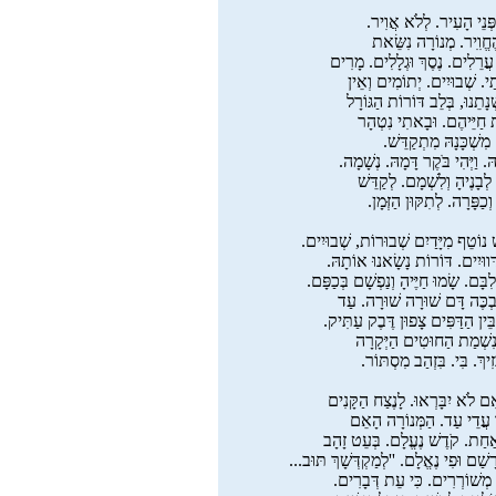
ְּנֵי הָעִיר. לְלֹא אֲוִיר.
חֱוִִיר. מְנוֹרָה נִשֵּׂאת
ֲרֵלִים. נֶסֶךְ וּגְלָלִים. מָרִים
תַי. שְׁבוּיִים. יְתוֹמִים וְאֵין
נָתֵנוּ, בְּלֵב דּוֹרוֹת הַגּוֹרָל
 חַיֵּיהֶם. וּבָאתִי נִטְהָר
מִשְׁכָּנָהּ מִתְקַדֵּשׁ.
ּ. וַיְּהִי בֹּקֶר דָּמָהּ. נְשָׁמָה.
לְבָנֶיהָ וְלִשְׁמָם. לְקַדֵּשׁ
וְכַפָּרָה. לְתִקּוּן הַזְּמָן.
 נוֹטֵף מִיָּדַיִם שְׁבוּרוֹת, שְׁבוּיִים.
ְּווּיִים. דּוֹרוֹת נָשָׂאנוּ אוֹתָהּ.
בָּם. שָׂמוּ חַיֶּיהָ וְנַפְשָׁם בְּכַפָּם.
בְכֶּה דָּם שׁוּרָה שׁוּרָה. עַד
ֵין הַדַּפִּים צָפוּן דֶּבֶק עַתִּיק.
נִשְׁמַת הַחוּטִים הַיְּקָרָה
זִיךְ. בִּי. בִּזְהַב מִסְתּוֹר.
 לֹא יִבָּרְאוּ. לָנֶצַח הַקָּנִים
הְיו עֲדֵי עַד. הַמְּנוֹרָה הָאֵם
אַחַת. קֹדֶשׁ נֶעֱלָם. בְּעֵט זָהָב
שַׁם וּפִי נֶאֱלָם. ''לְמַקְדְּשָׁךְ תּוּב...
'' מְשׁוֹרְרִים. כִּי עֵת דְּבָרִים.