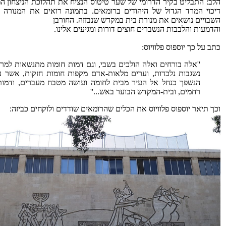
הלב: התבליט בקיר הדרומי של שער טיטוס הנציח את תהלוכת הניצחון המ
דיכוי המרד הגדול של היהודים ברומאים. בתמונה רואים את המנורה ה
השבויים נושאים את מנורת בית במקדש שנבזזה. החורבן
והדמעות והלבבות הנשברים חוצים דורות ומגיעים אלינו.
כתב על כך יוספוס פלוויוס:
''אלה בורחים ואלה הולכים בשבי, וגם דמות חומות מתנשאות למר
נשגבות נלכדות, וערים מלאות-אדם מקפות חומות חזקות, אשר ע
הנשפך כנחל אל העיר מבית לחומה ועושה מטבח מעברים, ודמו
רחמים, ובית-המקדש הבוער באש...''
וכך תיאר יוספוס פלוויוס את הכלים שהרומאים שודדים ולוקחים כביזה: