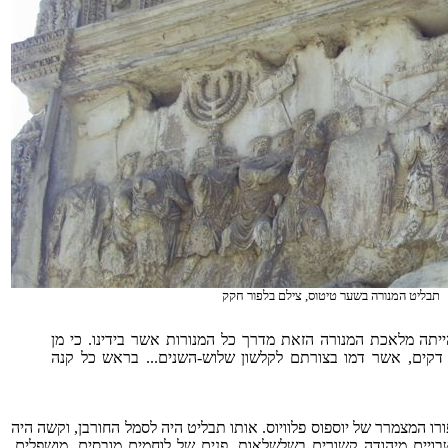
תבליט המנורה בשער טיטוס, צילם בלפור חקק
ייתה מלאכת המנורה הזאת מדרך כל המנורות אשר בידינו. כי מן
ם דקים, אשר דמו בצורתם לקלשון שלוש-השנים... בראש כל קנה
 המצמרר של יוספוס פלוויוס. אותו תבליט היה לסמל החורבן, וקשה היה
השבויים מיהודה קשורים בשלשלאות, פנים של לוחמים מובסים, מושפלים,