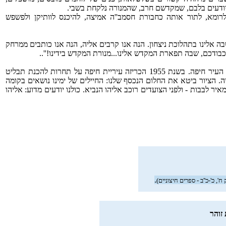
ודעים בלבם, שמקדשם חרב, שהמנורה נלקחת בשבי.
רומא, לתור אותה כחבורת חסמב''ה אמיצה, להיכנס לוותיקן ולפשפש
ה אלינו בתהלוכת ניצחון. הנה אנו קרבים אליה, הנה אנו כותבים ממרחק
כבודכם, שבה תפארת המקדש אלינו...מנורת המקדש בידינו!''..
את החלום הזה הגשימו באופן סמלי בבית הכנסת הגדול של העיר חיפה. בשנת 1955 הכריזה עיריית חיפה על תחרות להכנת תבליט
. הציור ביטא את החלום הנכסף שלנו: החיילים של ימינו נושאים בקומה
 לבבות - ולפני הצועדים רוכב אליהו הנביא. כולנו יודעים מדוע: אליהו
.
ח', כ'-כ''ב - ספרים חיצוניים)
זוהר