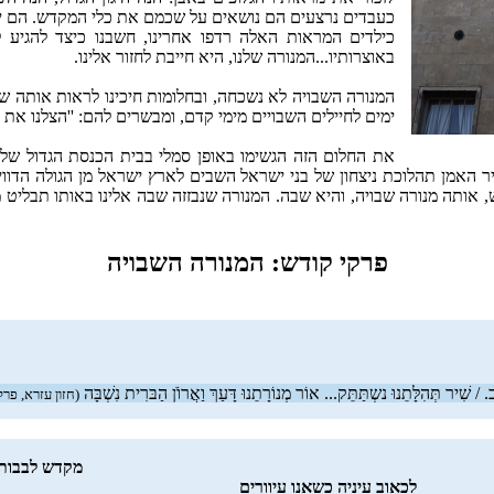
כעבדים נרצעים הם נושאים על שכמם את כלי המקדש. הם י
כילדים המראות האלה רדפו אחרינו, חשבנו כיצד להגיע ל
באוצרותיו...המנורה שלנו, היא חייבת לחזור אלינו.
המנורה השבויה לא נשכחה, ובחלומות חיכינו לראות אותה שב
ימים לחיילים השבויים מימי קדם, ומבשרים להם: ''הצלנו את 
ר האמן תהלוכת ניצחון של בני ישראל השבים לארץ ישראל מן הגולה הדוויה
תה מנורה שבויה, והיא שבה. המנורה שנבזזה שבה אלינו באותו תבליט מאיר
פרקי קודש: המנורה השבויה
ב. / שִׁיר תְּהִלָּתֵנוּ נשְתַּתֵּק... אוֹר מְנוֹרָתֵנוּ דָּעַךְ וַאֲרוֹֹן הַבּרִית נִשְׁבָּה
(חזון עזרא, פרק 
מקדש לבבות 
לכאוב עיניה כשאנו עיוורים