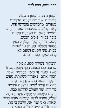
כבה גופה, כבה לבנו
הַמְּנוֹרָה נוּגָה. הַמְּנוֹרָה נָגְעָה
בַּיִּסּוּרִים. שְׂרִידִים בְּפָנֶיהָ. הַבְּזִיכִים
נֶאֱפָרִים. מְדַמְדְּמִים בְּזִכְרוֹנָהּ פִּיחַ,
פְּאֵר וּמְלוּכָה. מְִתַיַפַּחַת הָאֵם, וְרוּחָהּ.
יְתוֹמִים הַשְּׁמָנִים בְּשִׁבְעַת הַקָּנִים.
בּוֹכָה כְּבוּיָה, בּוֹכִים הַבָּנִים.
נֶהֶפְכוּ צִירֶיהָ וְנָפְלָה. מְנוֹרָה בְּעֵין
הַסַּעַר וְאָפְלָה. הָעִוָּרוֹן נִגָּר שָׁחוּט.
בָּכוּת. עֵינֵי הַקָּנִים דִּמְעָם לֹא
מָחוּ. הָאֵפֶר כִּסָּה וְדָמִים.
הוֹבִילוּהָ בְּשַׁיֶּרֶת קָלוֹן, אֲבוּקָה
שְׂרוּפָה כִּבּוּ בְּגוּפָהּ. הַפַּךְ נִשְׁפַּךְ. מִכֹּחוֹ
חָשַׁךְ. כְּעִוֵּר. זֶה הַזְּמָן. בַּחֲבָלִים נִשְׁבָּה.
קַמְתִּי אִתָּם. בָּאַפִּרְיוֹן לְשֵׂאתָהּ. סִפִּים
וְרִצְפָּה. וְנֻגְּעָה הַנוּגָה. נִדְרַשׁ דָּמָהּ.
בַּחוּצוֹת נִרְמַס שְׁמָהּ. נִרְצַעַת עֵירֻמָּה.
מַר דָּוָה. אוֹר הָעוֹלָם לְדֵרָאוֹן כָּבָה.
רֵיקִים הַשָּׁמַיִם כִּי יָבְשָׁה עֵינָהּ. דָּהֲתָה
שֶׁמֶשׁ, חָפְרָה לְבָנָה. אֲלֻמּוֹת אוֹרָהּ בַּבּוֹר.
וּבָאתִי, וַאֲנִי אָנָה אֲנִי. חֶלְבָּהּ בִּי נִגָּר,
עֵינַי חוֹלוֹת. יָמֶיהָ לְחַלּוֹת. בִּנְכֹאת