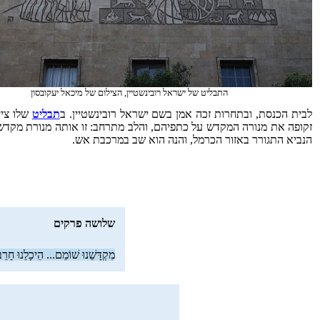
התבליט של ישראל רובינשטיין, הצילום של מיכאל יעקובסון
לבית הכנסת, ובתחרות זכה אמן בשם ישראל רובינשטיין. ב
תבליט
שלו ציי
זקופה את מנורה המקדש על כתפיהם, והלב מתרחב: זו אותה מנורת מקדש, או
הנביא התגורר באזור הכרמל, והנה הוא שב במרכבת אש.
שלושה פרקים
מִקְדָּשֵׁנוּ שׁוֹמֵם... הֵיכָלֵנוּ חָרֵ