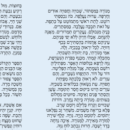
בַּחוּצוֹת. מוּל פ
מְנוֹרָה בַּמִּסְתּוֹר, שְׁבוּיָה וַחֲפוּיָה אוּדִים
רָקִיעַ נִבְעַת הֶ
וְחֶרְפָּה. עֵדוּת נֶעֱלָפָה. כֹּה נִכְסַפְתִּי
נִבְעֶטֶת. וְהֵם ע
רוֹטֵט. לָתֵת רֹאשִׁי מִתְמוֹטֵט עַל כְּתֵפָהּ.
שְׁנֵי חַיַּי, אֲבוֹ
עַל זֹאת תִּבְכֶּה נֶעֱלָבָה. בַּמִּסְתָּרִים.
אֵם. בִּנְדוּדֵי שְׁ
בָּנֶיהָ מִגְּבוּלָם. נֶעֱקָרִים תַּמְרוּרִים. מֵאֲנָה
מְדַמֵּם. מְנוֹרַת
לְהִנָּחֵם. אָבְלוּ חַיֶיהָ לְלֹא יְפִי פְּנֵיהֶם.
וְלוֹחֵשׁ. לִנְשֹׁם 
עֵינֵיהֶם אֲדֻמּוֹת בְּהַסְתִּירָם בְּכַף
וַיְּהִי עֶרֶב שְׁמָה
דְּווּיָה. לְבַל יִרְאוּהָ בְְּבִִכְיָהּ. וְלָהּ.
בַּקָּשָׁה אֶצְרֹב 
אִמִּי מְנוֹרָתִי, בַּת יְהוּדָה הַשְּׁבוּיָה.
בְּמִנְיָן. הַתָּרָה 
מֵחֶבְלָהּ קַמְתִּי. מִכְּנַף כַּפֹּרֶת הַנִּשְׂרֶפֶת,
גֵּוָהּ לְרַפֵּא בִּגְלוּפוֹת הָאֵפֶר. מִפְּתִילֶיהָ
הַסֵּפֶר הַקָּדוֹשׁ
רוֹשֵׁם נִשְׁמָתָהּ, אֲגַל מְגִלַּת הַפְּלִיטָה.
אָנוּ הַבָּנִים הַד
דּוֹר עַל דּוֹר. הִתְיַפְּחוּ נִשְׁבָּרִים, וְהֵם
הֵם נוֹשְׂאִים וְלִ
עִוְרִים. לֹא רָאוּהָ בְּלֶכְתָּהּ מְפֻיַּחַת
הַסֵּפֶר צָפוּד יִ
חֲפוּיָה. עֵת נְשָׂאוּהָ בִּבְלוֹאִים בְּשִׁבְיָהּ.
חֲשֵׁכָה מָרָה. בּ
עִוְרִים הָיִינוּ בִּיקוּם חֲסַר תְּקוּמָה. עָשָׁן
מָן בִּמְשׂוּרָה. 
וְהֶסְתֵּר פָּנִים וְאֵימָה. סִיּוּטִים מֵחֲלוֹם
תִּשְׁזֹר. בְּכָל בְּ
בִּעוּתִים. מְנוֹרָה בֵּיתָהּ נֶחֱרַב. דּוֹרוֹת
שְׁבוּיִים וְקֶרַח בְּלֵילָם וְיוֹמָם שָׁרָב.
אִם אֶשְׁכַּח, אִם
פֶּלֶא בְּרִיאָה מַשְׁמִים. מִשַּׁחַר זָב נִפְלֵאנוּ
יִחְיוּ. קִנְיָן יִ
יְתוֹמִים. לְקוֹמֵם הֲוָיָה. גְּוִיָּה. קְלָף שִׁירָה
וְהַבַּת. שָׂפָה 
לְמוֹרָה מְאִירָה. לַמְּנוֹרָה. אֵיכָה נִדְּחָה
שָׁחוּט מִנֶּצַח רָ
בָּדָד יָשְׁבָה. חָרוּת נִכְתָּב לוּחַ גֵּוָהּ.
רוּחִין וְנַפְשִׁין