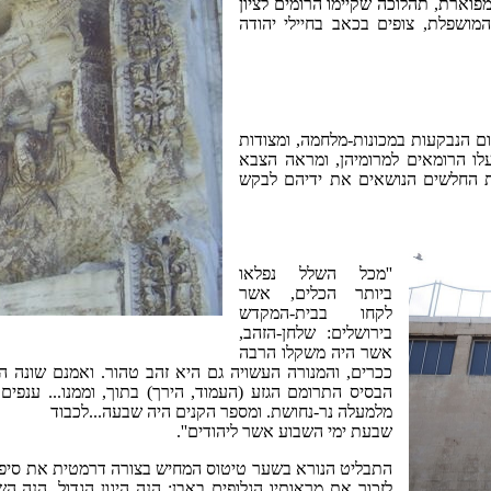
פוארת, תהלוכה שקיימו הרומים לציון
מושפלת, צופים בכאב בחיילי יהודה
ום הנבקעות במכונות-מלחמה, ומצודות
לו הרומאים למרומיהן, ומראה הצבא
ת החלשים הנושאים את ידיהם לבקש
''מכל השלל נפלאו
ביותר הכלים, אשר
לקחו בבית-המקדש
בירושלים: שלחן-הזהב,
אשר היה משקלו הרבה
ככרים, והמנורה העשויה גם היא זהב טהור. ואמנם שונה ה
הבסיס התרומם הגזע (העמוד, הירך) בתוך, וממנו... ענפי
מלמעלה נר-נחושת. ומספר הקנים היה שבעה...לכבוד
שבעת ימי השבוע אשר ליהודים''.
התבליט הנורא בשער טיטוס המחיש בצורה דרמטית את סיפורו
לזכור את מראותיו הגלופים באבן: הנה היגון הגדול, הנה 