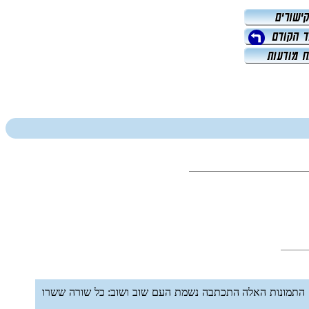
 ועִם התמונות האלה התכתבה נשמת העם שוב ושוב: כל שורה ששרו