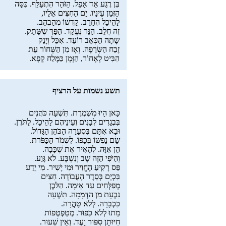
בִּן רֶגַע אֵד אָפֵל. הַזֹּהַר הִתְעַלֵּף. כִּסָּה
הַזְּמָן עֵינָיו. יָם הַחִצִּים אֵלָיו,
לַהֵיכָל הֶחָרֵב. קָדְשׁוֹ מְהַבְהֵב.
זֶה חֲלֵב. הַנֵּר נֶעֱקַד. הַפַּךְ שֶׁשָּׁתַק.
שָתָה הַכְּאֵב רוֹעֵד. אִכֵּל וְיָנַק
זֶבַח הַשְּׂרֵפָה. וְאָז מִן הַשְּׁחוֹר עֵת
הִבִּיט לְאָחוֹר, הַזְּמָן כַּמֶּלַח קָפָא.
תשע נשמות על הרציף
כָּאן הָיוּ מִשְׁמֶרֶת. תִּשְׁעָה כֹּהֲנִים
בִּבְגָדִים לְבָנִים וְעֵינֵיהֶם לַהֵיכָל. לַתֹּרֶן.
וּבָא אִתָּם בִּסְעָרָה הַכֹּהֵן הַגָּדוֹל.
שָׂם נַפְשׁוֹ בְּכַפּוֹ. לִשְׁמֹר הַכַּפֹּרת.
הֵן אִוָּה. לְהָאִיר אֶת שֶׁכָּבָה.
וְהַיֹּפִי הַזֶּה שָׁב וְנִשְׁבָּע. לֹא גָּוַע.
פַּס רָקִיעַ הֶחֱוִיר וּמִי יָשִׁיר. מִי יֵדַע
בִּכְיָם בְּסֵדֶר הָעֲבוֹדָה. חִצִּים
מְפַלְּחִים עַד אֵימָה. הַלֹּבֶן
נִבְעָת מִן הַדְּמָמָה. תִּשְׁעָה
כִּכְבָרָה. לְלֹא טָהֳרָה.
מֵתוּ לְלֹא כִּפּוּר. מְטַפְטְפוֹת
חִיּוּתָן סִפּוּר וָעֶד. וְאֵין שִׁעוּר.