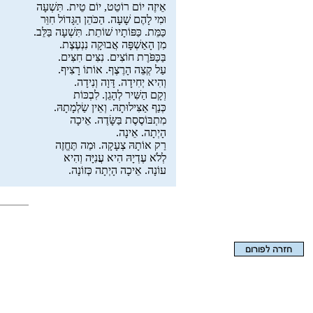
אֵיזֶה יוֹם רוֹטֵט, יוֹם טֵית. תִּשְׁעָה
וּמִי לָהֶם שָׁעָה. הַכֹּהֵן הַגָּדוֹל חִוֵּר
כַּמֵּת. כַּפּוֹתָיו שׁוֹתֵת. תִּשְׁעָה בַּלֵּב.
מִן הָאַשְׁפָּה אֲבוּקָה נִנְעֶצֶת.
בַּכַּפֹּרֶת חוֹצִים. נִצִּים חִצִּים.
עַל קְצֵה הָרֶצֶף. אוֹתוֹ רָצִיף.
וְהִיא יְחִידָה. דָּוָה וְנִידָה.
וְקָם הַשִּׁיר לְהָגֵן. לִבְכּוֹת
כְּנַף אַצִּילוּתָהּ. וְאֵין שַׂלְמָתָהּ.
מִתְבּוֹסֶסֶת בַּשָּׂדֶה. אֵיכָה
הָיְתָה. אֵינָה.
רַק אוֹתָהּ צְעָקָה. וּמַה תֶּחֱזֶה
לְלֹא עֶדְיָהּ הִיא עֲנִיָּה וְהִיא
עוֹנָה. אֵיכָה הָיְתָה כְּזוֹנָה.
הצגת המאמר בלבד