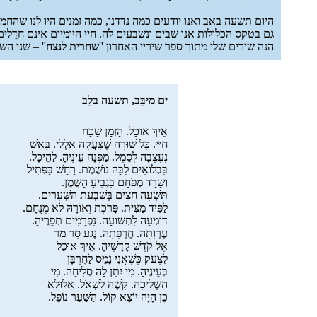
היום תשעה באב ואנו יודעים כמה נדדנו, כמה זמנים היו לנו שהחמ
גם בטקס הכלולות אנו שבים ונשבעים לה. חיי היומיום אינם חדֵלים
הנה שירים שלי מתוך ספר שיריי האחרון ''
שחרית לנצח
'' – שני הש
ים מיבֵּב, תשעה בלֵב
אֵיךְ אוּכַל. הַזְּמָן שָׁכַח
חַיַּי. כָּל שׁוּרָה שֶׁצָּעֲקָה אַלְלַי. בָּאֵשׁ
נֶעֶצְבָה לְסֵמֶל. מַפְנָה עֵינֶיהָ. לַהֵיכָל.
בִּבְלוֹאִים לִבָּהּ נוֹשֶׁמֶת. רַחַשׁ בַּפְּתִיל
וְשָׂרַד מְפֹחָם בִּגְבִיעַ הַשֶּׁמֶן.
תִּשְׁעָה חִצִּים בְּשִׁבְעַת הַשְּׁעָרִים.
לַפִּיד מַצִּית. פָּרֹכֶת וְאוֹרָהּ לֹא מְנֻחָם.
דּוֹמְעָה לִתְשׁוּעָה. נִפְרָמִים תְּפָרֶיהָ.
עֶרְוָתָהּ. חֶרְפָּתָהּ. נֶגַע סָר מַר
אֶל קֹדֶשׁ קָדָשֶׁיהָ. אֵיךְ אוּכַל
לִצְעֹק כְּשֶׁאֲנִי נָמֵס לַחֻרְבָּן
בְּעֵינֶיהָ. מִי יִתֵּן לָהּ סְלִיחָה. מִי
הִשְׁלִיכָהּ. קָשֶׁה לִשְׁאֹל. אִלּוּלֵא
כֵן הָיָה יוֹצֵא קוֹל. הַשַּׁעַר נוֹפֵל.