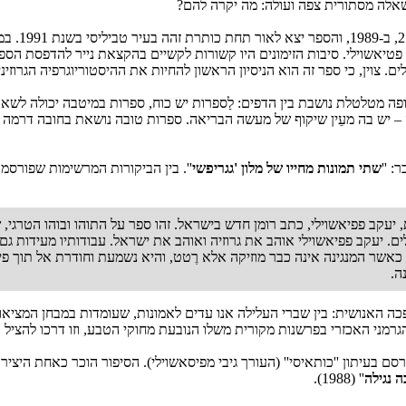
 שאלה מסתורית צפה ועולה: מה יקרה להם?
'' פורסם 
פטיאשוילי. סיבות הזימונים היו קשורות לקשיים בהקצאת נייר להדפסת הספר 
ים. צוין, כי ספר זה הוא הניסיון הראשון להחיות את ההיסטוריוגרפיה הגרוזי
פה מטלטלת נושבת בין הדפים: לַספרות יש כוח, ספרות במיטבה יכולה לשאת 
– יש בה מעֵין שיקוף של מעשה הבריאה. ספרות טובה נושאת בחובה דרמה גדו
שתי תמונות מחייו של מלון 'גגריפשי
''. בין הביקורות המרשימות שפורסמ
יעקב פפיאשוילי, כתב רומן חדש בישראל. זהו ספר על התוהו ובוהו הטרגי, 
אלים. יעקב פפיאשוילי אוהב את גרוזיה ואוהב את ישראל. עבודותיו מעידות
כאשר המנגינה אינה כבר מוזיקה אלא רֶטט, והיא נשמעת וחודרת אל תוך פינ
ה.
כה האנושית: בין שברי העלילה אנו עדים לאמונות, שעומדות במבחן המציאו
 הגרמני האכזרי בפרשנות מקורית משלו הנובעת מחוקי הטבע, וזו דרכו להציל
כה בתחרות הספרותית בשנת 1972 ובאותה השנה פורסם בעיתון ''כותאיסי'' (העורך גיבי מפיסאשוילי). ה
 נגילה
'' (1988).