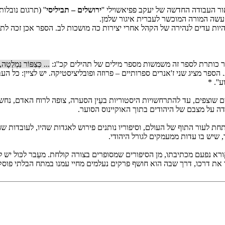
ירושלים – תביליסי
'' (תרגום נובלו
 עשה המורה המוכשר לעברית איגור שלמן.
ר כותרת לספר זה משמשות מספר מילים של תהילים קכ''ג:
... כְּצִפּוֹר נִמְלְטָה,
פר מציג שני ז'אנרים ספרותיים – פרוזה ופובליציסטיקה. יש לציין: כל העב
 שוצפים, עד להתרחשויות היסטוריות בעֵין הסערה, צופה לרוח האדם, נחש
ודה על מצבם של היהודים בתוך האוקיינוס הסוער.
חת לעור התוף של העולם, וסיפוריו נותנים פירוש לאגדות שהיו, לעובדות שה
, שיש בו עדות ממעמקים לגורל היהודי.
ורא נפעם מכתיבתו, מן הסיפורים שמסופרים בצורה קולחת. מעֵבר לכּול יש ל
נו את דרכו, דרך שבה הוא חושף פרקים נעלמים מחיי עמנו במתח הבלתי פוסק ב