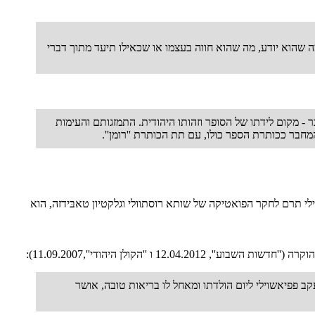
על מה שהוא יודע, מה שהוא חווה בעצמו או שכאילו תיעד מתוך דברי
 - מקום לידתו של הסופר וזהותו היהודית. התמזגותם והעימות
 המחבר ככותרת הספר כולו, עם תת הכותרת ''רומן''.
לי תרם לחקר הפואטיקה של שותא רוסתוולי וגלקטיון טאבּידזה, הוא
ב פפיאשוילי ליום הולדתו ומאחל לו בריאות טובה, אושר