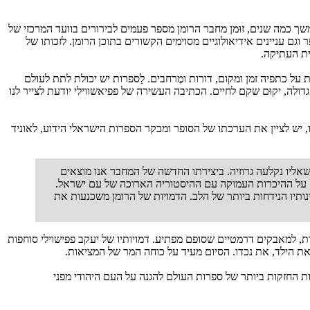
בשעתו בכתב עת לאמנות ''גַנתיאדי'' מס' 2, ב-‏1989, והספר יצא לאור תחת כותרת זהה בעיר טביליסי בשנת 1991. במשך כמה שנים, זוּמן מחבר הרומן מספר פעמים לבירורים בוועד המרכזי של
וגם עניינים אידיאולוגיים מסוימים הקשורים בתוכן הרומן. לזכותו של
נית העתיקה.
על כתפיה זמן ומקום, דורות ומֶרחבים. לַספרות יש יכולת לתת לעולם
לה, יקוּם שקם לחיים. הכתיבה העשירה של פפיאשווילי יודעת לצייר לנו
ו, יש לציין את הערכתו של הסופר ומבקר הספרות הישראלי הידוע, לאוניד
שאליו נקלעה גרוזיה. ביצירתו החדשה של המחבר אנו מוצאים
 גם על ההיכרות העמוקה עם ההיסטוריה הארוכה של עם ישראל.
ותיו הנידחות ביותר של הלב. הדמויות של הרומן משכנעות את
ת, למאבקים דרמטיים שסופם מפתיע. דמויותיו של יעקב פפישוילי סוחפות
 את הילד, את נכדו. הסיום מעיד על כוחה המר של המציאות.
סיפור הוכר כאחת היצירות החזקות ביותר של ספרות העולם להגנה על העם היהודי מפני