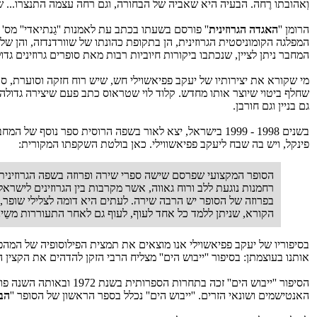
וְאהובתו רֶחה. הבעיה היא שאביה של הבחורה, וגם רחה עצמה התנצרו...
הרומן ''
האגדה הגרוזינית
המפלגה הקומוניסטית הגרוזינית, הן בתקופת כהונתו של שוורדנדזה, והן של 
המחבר ניתן לציין, שנכתבו ביקורות חיוביות רבות מאת סופרים גרוזינים גדול
מי שקורא את יצירותיו של יעקב פפיאשוילי חש, שיש רוח חזקה וסוערת, סו
שחלף ביטוי שיוצר אותו מחדש. קלוד לוי שטראוס כתב פעם שיצירה גדולה 
גם בניין וגם חורבן.
בשנים 1998 - 1999 בישראל, יצא לאור בשפה הרוסית ספר נוסף של המחבר: ''
פינקל, ויש בה שבח ליעקב פפיאשווילי. כאן בולטת השקפתו המקורית:
הסופר המקצועי שפרסם שישה ספרי שירה ופרוזה בשפה הגרוזינית, 
רחמנות נוגעת ללב ורוח גאווה, אשר מקרבות בין הגרוזינים לישר
בפרוזה של הסופר יש הרבה שירה. לעתים היא דומה לצלילי שופר, 
הקורא, שניתן ללמד כל אחד לעוף, לעוף גם לאחר התעוררות משֵינ
בסיפוריו של יעקב פפיאשוילי אנו מוצאים את תמצית הפילוסופיה של המהפ
אותנו בעוצמתן: בסיפור ''ייבוש הים'' מצליח הרבי הזקן להדהים את הקצין
הסיפור ''ייבוש הים'' ז
האנטישמים ושונאי הזרים. ''ייבוש הים'' נכלל בספר הראשון של הסופר ''
הבה