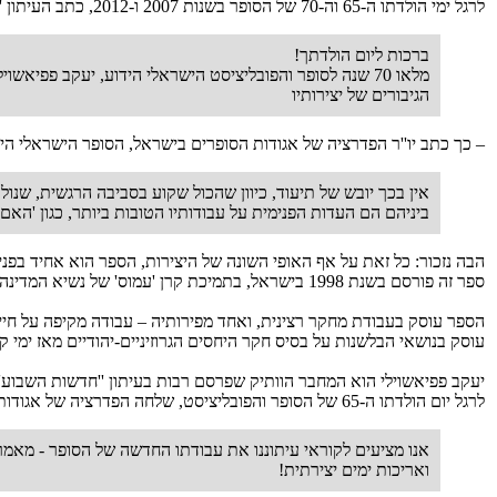
לרגל ימי הולדתו ה-‏65 וה-‏70 של הסופר בשנות 2007 ו-‏2012, כתב העיתון ''חדשות השבוע'':
ברכות ליום הולדתך!
מלאו 70 שנה לסופר והפובליציסט הישראלי הידוע, יעקב פפיא
הגיבורים של יצירותיו
– כך כתב יו''ר הפדרציה של אגודות הסופרים בישראל, הסופר הישראלי הי
אין בכך יובש של תיעוד, כיוון שהכול שקוע בסביבה הרגשית, שנול
ביניהם הם העדות הפנימית על עבודותיו הטובות ביותר, כגון 'האם',
הבה נזכור: כל זאת על אף האופי השונה של היצירות, הספר הוא אחיד בפנימ
ספר זה פורסם בשנת 1998 בישראל, בתמיכת קרן 'עמוס' של נשיא המדינה ע''ש זלמן שז''ר למדענים וסופרים.
הספר עוסק בעבודת מחקר רצינית, ואחד מפירותיה – עבודה מקיפה על חייו 
עוסק בנושאי הבלשנות על בסיס חקר היחסים הגרוזיניים-יהודיים מאז ימי קד
יעקב פפיאשוילי הוא המחבר הוותיק שפרסם רבות בעיתון ''חדשות השבוע'' וב
לרגל יום הולדתו ה-‏65 של הסופר והפובליציסט, שלחה הפדרציה של אגודות הסופרים במדינת ישראל ברכה עם איחולים לבביים לסופר – והוסיפה דברי הוקרה (''חדשות השבוע'', 12.04.2012 ו ''הקולן היהודי'',11.09.2007):
אנו מציעים לקוראי עיתוננו את עבודתו החדשה של הסופר - מאמר 
ואריכות ימים יצירתית!