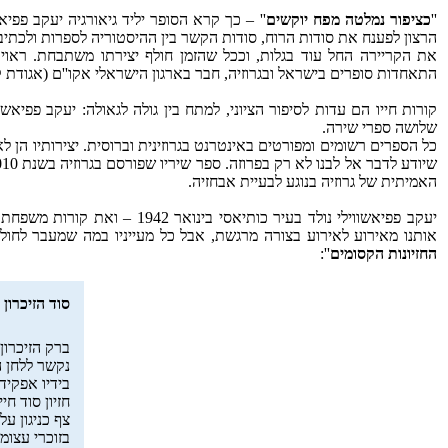
''
כציפור נמלטה מפח יוקשים
'' – כך קרא הסופר יליד גיאורגיה יעקב פפיא
הרצון לפענח את סודות הרוח, סודות הקשר בין ההיסטוריה לספרות ולכתיב
את הקריירה החל עוד בגלות, וככל שהזמן חולף יצירתו משתבחת. ראוי י
התאחדות סופרים בישראל ובגרוזיה, חבר בארגון הישראלי אקו''ם (אגודת קומפוז
שלושה ספרי שירה.
כל הספרים רשומים ומפורטים באינטרנט בגרוזינית וברוסית. יצירותיו הן לא
האמיתית של גרוזיה בנוגע לבעיית אבחזיה.
יעקב פפיאשווילי נולד בעיר כותי
אותנו מאירוע לאירוע בצורה מרגשת, אבל כל מעייניו במה שמעבר לחולף: ב
החזיונות הקסומים
'':
סוד הזיכרון
ברק הזיכרון
נקשר ללחן ה
בידיו אפקיד 
חזיון סוד חיי
צף כניגון על
בזוכרי עצומת