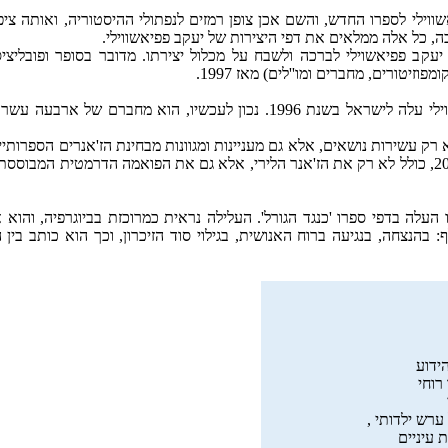
שווילי לספרו החדש, והשם אכן צופן רמזים לנפתולי ההיסטוריה, ואותה ציפ
ה, כל אלה ממלאים את דפי היצירות של יעקב פפיאשווילי.
עקב פפיאשוילי לברכה ולשבח על מכלול יצירתו. מדובר בסופר ופובליצי
יטורים, מחברים ומו''לים) מאז 1997.
קורות חייו הם עדות לסיפור הציוני, למתח בין גולה לגאולה: יעקב פפיאשוילי עלה לישראל בשנת 1996. נכון לעכשיו, 
 רק עשירות נושאים, אלא גם מעניינות ומגוונות מבחינת הז'אנרים הספרותיי
שיודע לדבר אל לבנו לא רק בפרוזה. ספר שיריו שפורסם בגרוזיה בשנת 2010, כולל לא רק את הז'אנר הלירי, אלא גם את הפואמה הדר
אסי בינואר 1942 – ואת קורות משפחתו העלה בדפי ספרו 'כנגד הגורל'. העלילה נראית כמרוכזת בביוגרפיה, 
הנצחה, בנגיעה ברוח האנושית, בגילוי סוד הזיכרון, וכך הוא כותב בין הש
ידוע
רוחי
 ערש ילדותי ,
 עיניים