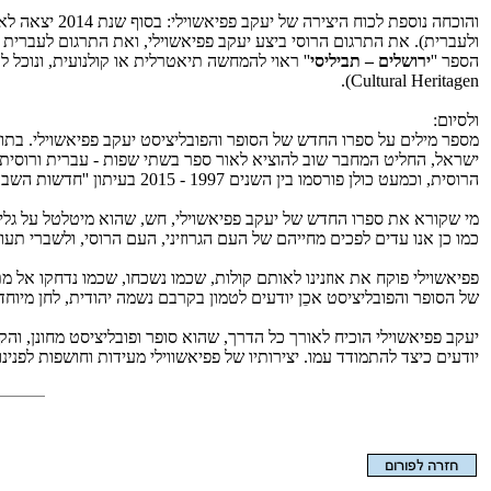
והוכחה נוספת לכוח היצירה של יעקב פפיאשוילי: בסוף שנת 2014 יצאה לאור העבודה החדשה של יעקב פפיאשוילי ''
ולעברית). את התרגום הרוסי ביצע יעקב פפיאשוילי, ואת התרגום לעברית
הספר ''
ירושלים – תביליסי
Cultural Heritagen).
ולסיום:
מספר מילים על ספרו החדש של הסופר והפובליציסט יעקב פפיאשוילי. בתו
ישראל, החליט המחבר שוב להוציא לאור ספר בשתי שפות - עברית ורוסית. הס
הרוסית, וכמעט כולן פורסמו בין השנים 1997 - 2015 בעיתון ''חדשות השבוע''. *
מי שקורא את ספרו החדש של יעקב פפיאשוילי, חש, שהוא מיטלטל על גלים
כמו כן אנו עדים לפכים מחייהם של העם הגרוזיני, העם הרוסי, ולשברי תע
פפיאשוילי פוקח את אוזנינו לאותם קולות, שכמו נשכחו, שכמו נדחקו אל מת
של הסופר והפובליציסט אכֵן יודעים לטמון בקרבם נשמה יהודית, לחן מיוחד
יעקב פפיאשוילי הוכיח לאורך כל הדרך, שהוא סופר ופובליציסט מחונן, והק
יודעים כיצד להתמודד עמו. יצירותיו של פפיאשווילי מעידות וחושפות לפני