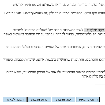
ת של הסופר הגרוזיני המפורסם, רֶוואז מישוולאדזה, מגרוזינית לרוסית
'' ראוי להמחשה תיאטרלית או קולנועית, ונוכל להיות עדים לנהירה של הקהל אחרי יצירות כה מושכות לב. הספר אכן זכה לתהודה ואף נמצא בספריית המדינה בברלין (Berlin State Library-Prussian
 מִפַּח יוֹקְשִׁים...
לאור החשיבות הרבה של ''העלייה הרוסית'' למדינת
ודות הפובליציסטיות, בניגוד לפרוזה, נכתבו על ידי המחבר בישראל בשפה
ף לחידת הקיום, לסיפורם הטרגי של העמים הנסחפים בגלגלי המהפכות:
לכו והסתבכו, והתובנות שרוחשות כובשות אותנו, שוברות לבבות. סיפוריו
ספריו תרומה לסיפור ההיסטורי ולז'אנר של הרומן ההיסטורי, שלא רבים
ין גולה לגאולה.