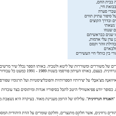
רה בבית החם,
בואת חיי,
ושברי סערה
ל סיפור עתיק תווים
ם ובדרך הקוצים
נשאתי
 שנגוזו
 שנים כבראשיתם
גן עדן עלי אדמות,
בהילת זוהר וקסם
ולבארם
רי בין כותלי חיי העשירים
שנות 1989 - 1991 כמעט כל עבודותיו של פפיאשוילי וביניהן הרומן ''
 כסופר יודע פפיאשווילי היטב לתבּל בסיפוריו אגדות ומיתוסים בצד עובדות ה
'
האגדה הגרוזינית
''. עלילתו של הרומן מעניינת מאוד. בעיקרה היא נשאֶבת 
הודים גרוזינים, אשר חלקם מתנצרים, וחלקם שומרים על הדת היהודית המסו