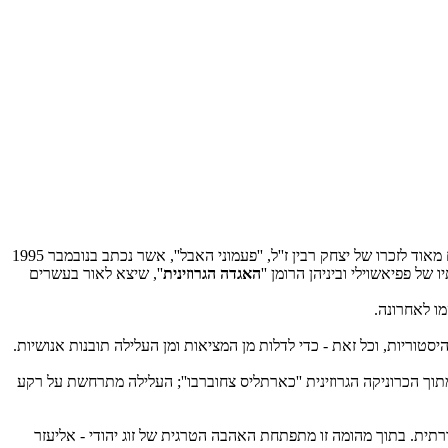
מפעלו הספרותי של פפאישוילי מכובד מאד, מרשים: זה כולל גם תרגומי שירים של משוררים ומשוררות של ליטא ולטביה. באותו הספר נכלל שיר מרשים מאוד לזכרו של יצחק רבין ז''ל, ''פעמוני האבל'', אשר נכתב בנובמבר 1995
האגדה הגרוזינית
'', שיצא לאור בעשרים
יסטוריות, וכל זאת - כדי לדלות מן המציאות ומן העלילה תובנות אנושיות.
מתוך הכרוניקה הגרוזינית ''כארתליס צחוברבו''; העלילה מתרחשת על רקע
רתית. בתוך מהומה זו מתפתחת האהבה הטרגית של זוג יהודי - אליעזר