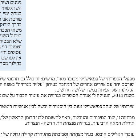
ניגונים ושי
השתקפותי ב
במתק ימיי 
פורטת אני ע
בדרך הירוקי
משאי הכבד 
במחול השנים
שלא הבטיחו
וצופנים חיי 
עטופים חיי 
אין לפרשם 
בהילוך מסתו
ופורסם יחד עם שירים אחרים של המחבר בעיתון ''עלייה מגרוזיה'' בשפה הגרוזינית. בעצם, באותו העיתון פורסמו ב
הגיליונות של העיתון במשך שלושה חודשים.
בשנת 2014, העניקה לו אגודת הסופרים בגרוזיה את עיטור הכבוד על שם איוואנֶה מצ'אבֶּלי על יצירותיו הספרותיות והפובליציסטיות ועל תרגומיו שפורסמו לאחרונה.
יצירותיו של יעקב פפיאשוילי נעות בין היסטוריה יבשה לבין אנושיות רוטטת.
מבחינה זו, לצד הסיפורים והנובלות, ראוי לתשומת לבנו הרומן הראשון שלו, '
תחילת המאה הרביעית. בגרוזיה מנצחת דת חדשה - הנצרות.
עובדי האלילים הובסו. בעיר מצחֶתה וסביבתה מתגוררת קהילה גדולה של י