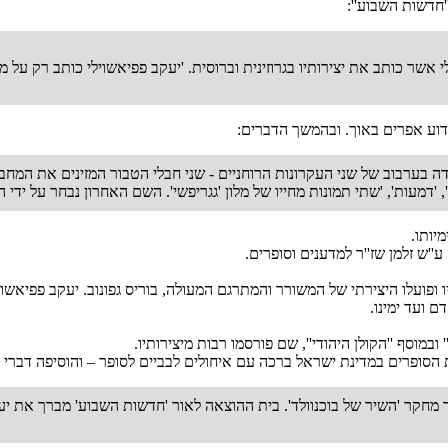
שוילי אשר כותב את יצירותיו בגרוזינית וברוסית. 'יעקב פפיאשוילי כותב רק 
דוע אפרים באוך. ובהמשך הדברים:
דה בערבוב של שני העקרונות הרוחניים - שני חבלי הטבור המזינים את המחבר
 'דמעות', 'שתי תמונות מחייו של מלון 'גגריפשי'. השם האחרון נבחר על ידי
יותו.
ופועלו היצירתי של המשורר והמתרגם המעולה, בוריס גפונוב. יעקב פפיאשוי
ם ועד ימינו.
מוסף ''הקולן היהודי'', שם פורסמו רבות מיצירותיו.
מחקר 'השיר של בוכנוולד'. בית ההוצאה לאור 'חדשות השבוע' מברך את יעק