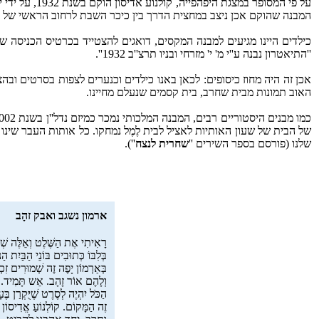
על פי המסופ
המבנה שהוקם אכן ניצב במחצית הדרך בין כיכר השבת לרחוב הראשי של ירו
כילדים היינו מגיעים למבנה המקסים, דואגים להצטייד בכרטיס הכניסה ש
''התיאטרון נבנה ע''י מ' י' מזרחי ובניו תרצ''ב 1932''.
האוב תמונות מבית שחרב, בית קסמים שנעלם מחיינו.
של הבית של שעון האותיות לאציל לבית לֶמֶל נמחקו. כל אותות העבר שינו 
שלנו (פורסם בספר השירים ''
שחרית לנצח
'').
ארמון נשגב ואבק זהָב
רָאִיתִי אֶת הַשֶּׁלֶט וְאֵלֶּה שׁ
בְּלִבּוֹ כְּתוּבִים בּוֹנֵי הַבַּיִת הַנִּ
בְּאַרְמוֹן יָפֶה זֶה שְׁמוּרִים זִכְ
וְלָהֶם אוֹר זָהָב. אֵש תָּמִיד.
הַכֹּל יִהְיֶה לְסֶרֶט שֶׁיֻּקְרַן בֶּ
זֶה הַמָּקוֹם. קוֹלְנוֹעַ אֱדִיסוֹן ש