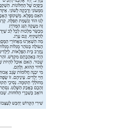
נֶחֱרַב. יַחַד אָהַבְנוּ לְהַבִּיט
בְּיָפְיָם שֶׁל הַחַלּוֹנוֹת. הִשְׁקַפְת
מִמְּעוֹנִי וְדָבְקָה לְשׁוֹנִי. אֵיזֶה
תֹּאַם מֻפְלָא. מַשְׁקוֹפֵי הָאֶבֶן
לָנוּ הוֹד וְנִשְׁמַת תְּפִלָּה. קָרְנוּ
זֶה מַעֲקֶה הַגַּג הַמְּדֹרָג
מְבַשֵּׂר מַלְכוּת לְכָל לֵב שֶׁיָּד
לְהַשְׁקִיף. וְגַם עָרַג.
מַה הִשְׁאַרְנוּ מֵאֲחוֹרֵי הַמָּסָ
הָעֹולֶה בְּטֹהַר מְגִלּוֹת מְגִלּוֹ
נֶחֱרַב בֵּית הַפְּלָאוֹת. לַיְּלָדִי
הָיָה בְּאַהֲבָתָם מִקְדָּשׁ. זֹהַר
שָׁבוּר. הַאִם אוּכַל לִהְיוֹת שְׁל
לַדּוֹר הַהוּא. וְלָהֵם.
מִי יִבְנֶה חֲלוֹמוֹת שֶׂגֶב אֲבוּד
חַיֵּי יְלָדִים. עֵינֵיהֶם. זוֹ שָׂפָה
מְחוֹלְלֵי תְּקוּמָה. נְסִיכֵי תְּקו
זְהָבָם בַּאֲבַק הַשֶּׁלֶט. נִסְתָּר
דּוֹאֵב בְּשִׁבְרֵי הַלּוּחוֹת. שְׁבו
שִׁירִי הַקָּדוֹשׁ יְחַבֵּש לְעַצְּבו