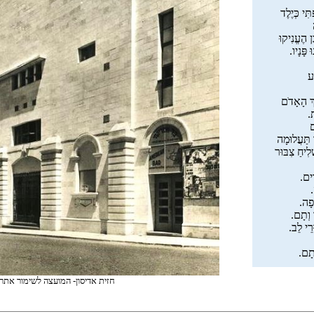
ִּי כְּיֶלֶד
 הֶעֱנִיקוּ
 פָּנָיו.
ַע
ךְ הָאָדֹם
ת.
ם
 תַּעֲלוּמָה
ִיחַ צִבּוּר
ִים.
.
ּפָה.
 וְתָם.
ּרֵי לֵב.
ֹתָם.
חזית אדיסון- המועצה לשימור אתר