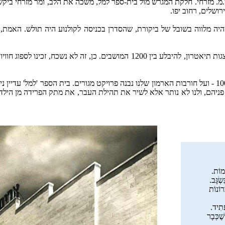
ר במצגת היפהפייה, קולנוע אדיסון הוקם בשנת 1932, על ידי י.מ. מזרחי. חלקת המגרש מול בית-ספר למל,
שלים, רחוב יפו.
היה מלווה בשובל של ביקורת, שהסדרן בכניסה לקולנוע היה תולש. האמת,
אכן זה היה מחוז כיסופים: לכאן באנו כילדים וכנערים לצפות בסרטים ובהצגות תיאטר
כמו מבנים היסטוריים רבים, המבנה המלכותי נמכר כמיזם נדל''ן בשנת 10002 - ועל חורבות הארמון שלנו נבנה פ
פניהם, ולנו לא נותר אלא לשיר את תהילת העבר, את מתק הפרידה מן הילדות
ְמוֹת.
שְׂגָּב.
רוֹנוֹת
עָתִיד.
ֶׁכְּבָר