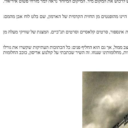
 משכה את הלב, ומר מזרחי ביקש לרכוש את המקום מיד. המיקום המיוחד נראה למר מזרחי פשוט אידיאלי.
 היינו מהופנטים מן החזית הקדמית של הארמון, שם בלט לוח אבן מהמם:
ון, להיבלע בין 1200 המושבים. כן, זה לא נשכח, זכינו לספוג חוויות אינספור, סרטים קלאסיים וסרטים תנ''כיים. המצגת של שוויקי מעלה מן
רויקט מגורים. בית הספר 'למל' עדיין ניצב ממול, אך גם הוא החליף פנים: כל הכתובות העתיקות שקשרו את גורלו
, מחלומותינו שנגוזו. זה השיר שכתבתי על קולנוע אדיסון, כוכב החלומות