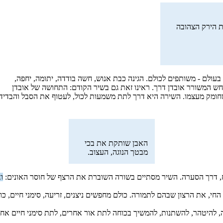
ת הירק הצהובה
בעולם - משותפים לכולם. הגינה כבת אנוש, חשה בודדה, יתומה, יחפה,
ו חש המשורר אובדן דרך. ראינו זאת גם בשיר הקודם: התחושה של אובדן
ומק מעצמו. השירה היא דרך לתת משמעות לכול, לעטוף את הסבל והבדידות
האבן שותקת את בכי
מבטך הנוגה, העצוב.
ח, דרך הסערה. השיר מסתיים בשורה השוברת את הרצף של חוסר האונים:
ו
החי, את הרצון שבהם לתמורה. כולם מחפשים ניצנים, זריעה, סימני חיים, כו
 להיטהר, להשתנות, להמשיך בכוחה לתת אור אחרים, לתת סימני חיים אחר