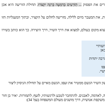
זוכרים את הפסוק
... הַזֹּרְעִים בְּדִמְעָה בְּרִנָּה יִקְצֹרוּ.
תחילת הזריעה היא אכן
, את המעבר מיום ללילה, מזריעה לחלום על הקציר, ובתוך המעגליות הזו
למצוא מקום בעולם, למצוא את דרך השיר, דרך היצירה. כך הוא כותב בשירו
ועותיי
אן
רבה יתדות
פו
יי.
לשון השיר הגשם ממטיר את זעפו, הגשם מאיים על תחילת הניסיון ליצור
, לאדמה, לאבנים. להתחבר לטבע ולרגשותיו, לזעף, לתמורות. יאיר בן חור
קפת אנושית, דרך מושגים מעולם המשפחה (עמ' 34):