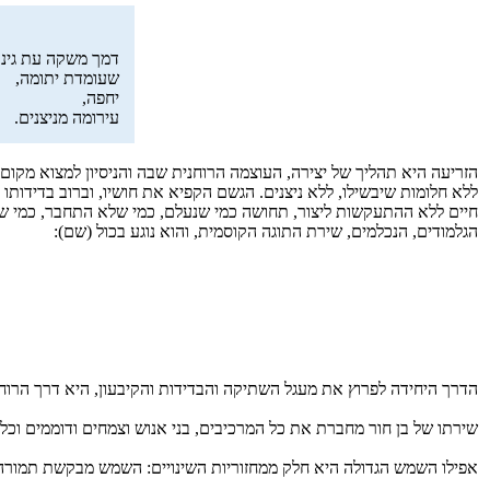
דמך משקה עת גינ
שעומדת יתומה,
יחפה,
עירומה מניצנים.
הזריעה היא תהליך של יצירה, העוצמה הרוחנית שבה והניסיון למצוא מקום 
ללא חלומות שיבשילו, ללא ניצנים. הגשם הקפיא את חושיו, וברוב בדידות
חיים ללא ההתעקשות ליצור, תחושה כמי שנעלם, כמי שלא התחבר, כמי שח
הגלמודים, הנכלמים, שירת התוגה הקוסמית, והוא נוגע בכול (שם):
הדרך היחידה לפרוץ את מעגל השתיקה והבדידות והקיבעון, היא דרך הרו
שירתו של בן חור מחברת את כל המרכיבים, בני אנוש וצמחים ודוממים וכל 
אפילו השמש הגדולה היא חלק ממחזוריות השינויים: השמש מבקשת תמורה,