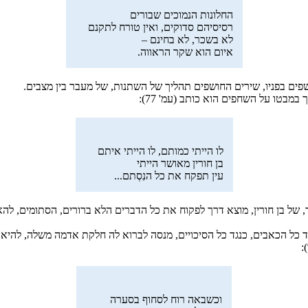
החלונות הנמוכים שבורים
רסיסיהם סדוקים, ואין טורח לתקנם
לא בשכר, לא בחינם –
איום הוא שקר הראווה.
פים בפניו, שירים החושפים תהליך של השתנות, של מעבר בין מצבים.
מבטו על השחפים הוא כותב (עמ' 77):
לו הייתי כמותם, לו הייתי איתם
בן חורין מאושר הייתי
עין תפקח את כל הנִסְתם...
ל בן חורין, מוצא דרך לפקוח את כל הדברים הלא ברורים, הסתומים, להאי
 כל הכאבים, כנגד כל הסיכויים, מנסה לברוא לה חלקת אדמה משלה, להיא
:
וכשבאה רוח לסחוף בסערה