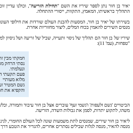
יאיר בן חור נתן לספר שיריו את השם ''
תחילת הזריעה
'', וכולנו עדיין 
התהליך בראשיתו, המאמץ, התקוות, ייסורי ההתחלה.
בשירתו של יאיר בן חור, המסעות להבנת העולם שורדות את חילופי העונות
מנסים השירים להאמין בכוח המלים, ליצור מחזוריות אחרת.
שיריו של בן חור הם תהליך של ניסוי ותעייה, שביל של זריעה ושל ניסיון 
''טפחות, (עמ' 11):
חמקתי מבין זר
נסתי הרחק מכ
ונעלמתי.
פעם תקעתי ה
מלוא מעותיי
גשם המטיר זע
והקפיא את חוש
הביטויים 'גשם זלעפות' ו'גשמי זעף' עוברים אצל בן חור עיבוד ותמורה, וב
משהו, לתקוע יתדות, לסמן את גבולות השדה, הזריעה.
ליאיר בן חור שירים, שמנסים לתת משמעות שונה לכל העולם החומרי, לגינה
מנסה להאיר, מנסה לגלות שבילים נסתרים אחרים, להגדיר את הטבע דרך מש