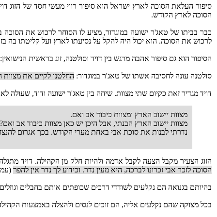
סיפור העלאת הסוכה לארץ ישראל הוא סיפור רווי מעשי חסד של הזוג דוי
הסוכה לארץ הקודש.
כבר בביתו של טאג'ר ישועה במוגדור, מציע לו הסוחר לרכוש את הסוכה במ
לרכוש את הסוכה. הוא יכול היה להקל על נסיעתו לארץ ועל קליטתו בה בז
הסיפור הוא גם סיפור אהבה מרגש בין דויד וסולטנה, זוג בראשית הנישואי
סולטנה עונה לחסיבה אשתו של טאג'ר במוגדור:
החלטנו לקיים את מצוות 
דויד מגדיר זאת כקיום שתי מצוות. שיחה בין טאג'ר ישועה ודוד, שעולה לא
מצוות יישוב הארץ ומצוות כיבוד אב ואם.
מצוות יישוב הארץ הבנתי, אבל היכן יש כאן מצוות כיבוד אב ואם?
נדרתי לבנות את סוכת אבי באחת מערי הקודש. בכך אגרום להנצחת
הזוג הצעיר מקבל הצעה לקבל אדמה ולהיות חלק מן הקהילה. דויד מתגלה 
הסוכה לזכר אבי זכרונו לברכה, היא מעין נדר. וכידוע לך נדר אין להפר
(עמ' 71)
בהיותם בגנואה הם נקלעים לשודדי דרכים שכופתים אותם בחבלים וגוזלים א
בכל מצוקה שהם נקלעים אליה, הם זוכים לנסים ולהצלה באמצעות הקהילה 