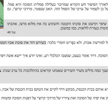
, ולאורך הסיפור חש הקורא שמדובר בעלילה סמלית: הסוכה היא סמל.
על כן לשמור על ערכו של הסמל הזה. האב שנפטר, מרדכי קרוצ'י, גם
ם שיפר וקישט את סוכתו הקטנה והשקיע בה את מלוא מרצו, אהבתו
למוטות בעזרת לולאות, כמו במשכן.
עמ' 48
ל למורשת אבות, ולא כפָריט חומרי בלבד:
כשירש דוד את סוכת אביו המנו
ה. דויד אומר בעצב, שמצבו הכלכלי רע, ואינו יודע איך יישא אשה ויפרנ
ענך כמה מילים משיר השירים שאנחנו קוראים בהתלהבות כל ערב שבת: צאינה
א אותם בבית הכנסת, מבקש דויד לקיים את הטקס בבית הכנסת של אביו, מתח
את יפיה של הסוכה ואת ציוריו של מרדכי קרוצ'י על דפנות הסוכה ומשווה 