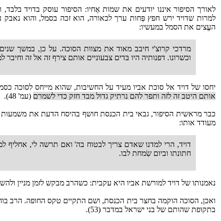
לאורך הסיפור איננו יודעים את שמות אֶחיו: הסיפור עוסק בדויד בלבד
למרות שדויד ירש חפץ פְּחות ערך לכאורה, הוא זכה בסמל, והוא נאבק 
העֱצים את הסמל במעשיו:
מרדכי קרוצ'י חיבב מאוד את מצוות הסוכה. על כן, במשך שני
וכשרונו. דפנותיה היו בּדים צבעוניים אותם צירף זה אל זה וחיבר 
יחסו של דויד אל סוכת אביו מעיד על החשיבות, שהוא מייחס לסוכה כסמ
אותם היטב זה לזה ותפר להם נרתיק גדול מבד חזק כדי לשמרם
(עמ' 48).
כבר מראשית הסיפור, גבאי בית הכנסת חושף בהיסח הדעת את משמעות הסוכ
מעודד אותו:
דויד, הרי למדנו שאדם צריך לבטוח בה' ואם תרשה לי, אחליף למ
חתונתו וביום שִׂמחת לבו.
נאמנותו של דויד למורשת אביו היא עקבית: כשהרב מבקש לזמן מניין ולהשי
ואכן, הסוכה הוקמה בחצר בית הכנסת, ושם התקיים טקס החופה. הרב בוחן 
בתקופת שהותם של בני ישראל במדבר (53).