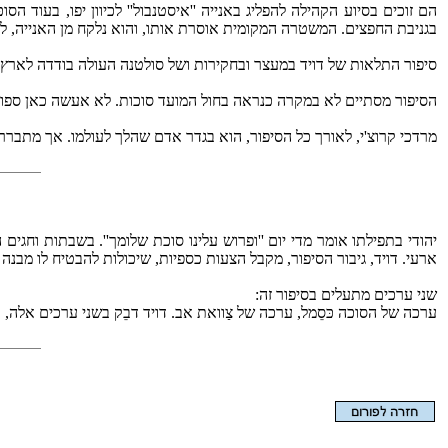
הם זוכים בסיוע הקהילה להפליג באנייה ''איסטנבול'' לכיוון יפו, בעוד 
בגניבת החפצים. המשטרה המקומית אוסרת אותו, והוא נלקח מן האנייה, לעינ
סיפור התלאות של דויד במעצר ובחקירות ושל סולטנה העולה בודדה לארץ, ה
הסיפור מסתיים לא במקרה כנראה בחול המועד סוכות. לא אעשה כאן ספוי
מרדכי קרוצ'י, לאורך כל הסיפור, הוא בגדר אדם שהלך לעולמו. אך מתברר 
יהודי בתפילתו אומר מדי יום ''ופרוש עלינו סוכת שלומך''. בשבתות וחג
ארעי. דויד, גיבור הסיפור, מקבל הצעות כספיות, שיכולות להבטיח לו מבנה 
שני ערכים מתעלים בסיפור זה:
ערכה של הסוכה כּסֵמל, ערכה של צַוואת אב. דויד דבֵק בשני ערכים אלה, ולכ