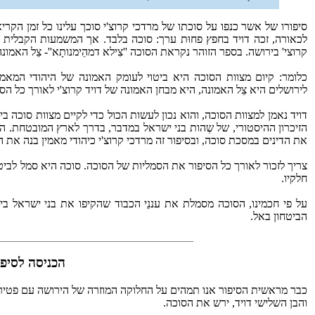
סיפורו של אשר כנפו על סוכתו של מרדכי קרוצ'י סוכך עלינו כל זמן הקריאה
לכאורה, זכה דויד בחפץ פחוּת ערך: סוכה בלבד. אך המשמעות הקבלית
קרוצי' בירושה. בספר הזוהר נקראת הסוכה ''צִילא דמהֵימנותָא''- צֵל האמונה- 
כלומר: קיום מצוות הסוכה היא ביטוי לעומק האמונה של היהודי המאמי
לירושלים היא צֵל האמונה, היא מבחן האמונה של דויד קרוצ'י לאורך כל הסי
דויד נאמן למצוות הסוכה, והוא נכון לעשות הכול כדי לקיים מצוות סוכה ב
את הדינים במסכת סוכה, ובסיפור זה מרדכי קרוצ'י כיהודי מאמין בנה את הס
צריך לזכור לאורך כל הסיפור את הסמליות של הסוכה. סוכה היא סמל לבי
חלקיו.
על פי חכמינו, הסוכה מסמלת את עננֵי הכבוד שהקיפו את בני ישראל בי
הביטחון באל.
הכניסה לסיפו
כבר מראשית הסיפור אנו תמהים על החלוקה המוזרה של הירושה עם פטירתו 
והבן השלישי דויד, ירש את הסוכה.