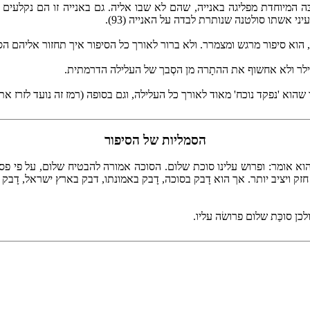
הסוכּה המיוחדת מפליגה באנייה, שהם לא שבו אליה. גם באנייה זו הם נקלע
י אשתו סולטנה שנותרת לבדה על האנייה (93).
וא סיפור מרגש ומצמרר. ולא ברור לאורך כל הסיפור איך תחזור אליהם הסוכ
לר ולא אחשוף את ההתָרה מן הסְבך של העלילה הדרמתית.
שהוא 'נפקד נוכח' מאוד לאורך כל העלילה, וגם בסופה (רמז זה נועד לזרז 
הסמליות של הסיפור
ים הוא אומר: ופרוש עלינו סוכת שלום. הסוכה אמורה להבטיח שלום, על פי
חזק ויציב יותר. אך הוא דָבק בסוכה, דָבק באמונתו, דבק בארץ ישראל, דָבק 
ן סוכַּת שלום פרושׂה עליו.