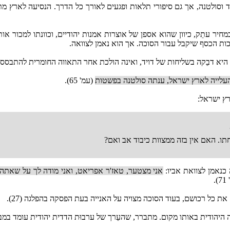
ד וסולטנה, אך גם סיפורי תלאות ופגעים לאורך כל הדרך. הנסיעה לארץ מ
חיר עתֵק, כיוון שהוא אספן של אוצרות אמנות יהודיים, וכוונתו למכור א
כות הכסף שיקבל עבור הסוכה. אך הוא נאמן לצוואה.
ן: היא דבֵקה בשליחות של דויד, ואינה הולכת אחר התאווה החומרית להתבסס
העלייה לארץ ישראל, ענתה סולטנה בפשטות
(עמ' 65).
רץ ישראל:
ו. האם אין בזה ממצוות כיבוד אב ואם?
כנאמן לצוואת אביו:
אני מצטער, טאז'ר אפריאט, ואני מודה לך על שאתה
.
ת כל רכושם, בעוד הסוכה מצויה על האנייה בעת הפסקה בהפלגה (27).
היהודית באותו מקום. מתברר, שהעֵרך של ערבוּת הדדית יהודית עומד במב