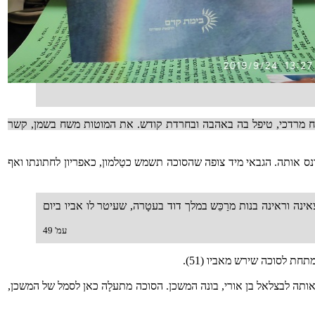
ח מרדכי, טיפל בה באהבה ובחרדת קודש. את המוטות משח בשמן, קשר
ס אותה. הגבאי מיד צופה שהסוכה תשמש כטַלמון, כאפריון לחתונתו ואף
 וראינה בנות מרַכֵּש במלך דוד בעטָרה, שעיטר לו אביו ביום
עמ' 49
ת לסוכה שירש מאביו (51).
אותה לבצלאל בן אורי, בונה המשכן. הסוכה מתעלָה כאן לסמל של המשכן,