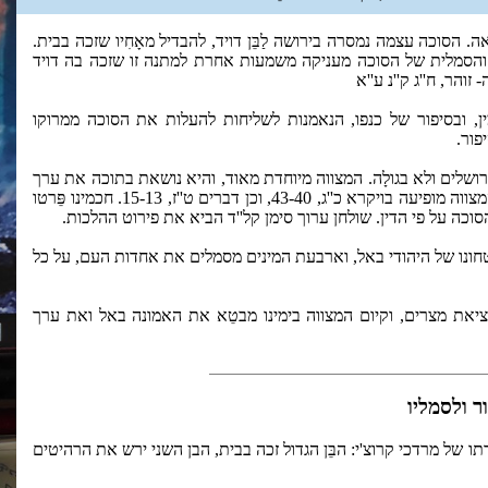
. הסוכה עצמה נמסרה בירושה לַבֵּן דויד, להבדיל מאָחִיו שזכה בבית.
 והסמלית של הסוכה מעניקה משמעות אחרת למתנה זו שזכה בה דויד
זוהר, ח''ג ק''נ ע''א
ן, ובסיפור של כנפו, הנאמנות לשליחות להעלות את הסוכה ממרוקו
פור.
ירושלים ולא בגולָה. המצווה מיוחדת מאוד, והיא נושאת בתוכה את ערך
הזיכרון ההיסטורי, של שְהות בני ישראל במדבר, בדרך לארץ המובטחת. המצווה מופיעה בויקרא כ''ג, 43-40, וכן דברים ט''ז, 15-13. חכמינו פֵּרטו
וכה על פי הדין. שולחן ערוך סימן קל''ד הביא את פירוט ההלכות.
טחונו של היהודי באל, וארבעת המינים מסמלים את אחדות העם, על כל
ציאת מצרים, וקיום המצווה בימינו מבטֵא את האמונה באל ואת ערך
ר ולסמליו
של מרדכי קרוצ'י: הבֵּן הגדול זכה בבית, הבן השני ירש את הרהיטים