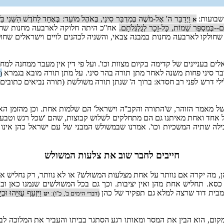
שבועות:
וַיְדַבֵּר ה' אֶל-מֹשֶׁה בְּמִדְבַּר סִינַי, בְּאֹהֶל מוֹעֵד: בְּאֶחָד לַחֹדֶשׁ הַשֵּׁנִי 
א
בְּמִסְפַּר שֵׁמוֹת, כָּל-זָכָר לְגֻלְגְּלֹתָם.
אח''כ היתה חלוקה לארבעה מחנות שחנו
ל שחולקו לארבעה מחנות במבנה צבאי, והשניה לכהנים לויים וישראלים 
ם בעניינים של קדימה בקיום מצוות וכו'. ועל פי דין אין מעבר ממחנה למחנה;
בר סיני פחות משנה לאחר מתן תורה בהר סיני. על מתן תורה מובא בגמרא
(
לי דרש לפני רב חסדא: ברוך ה' שנתן תורה משולשת (תורה נביאים כתובים)
של מאמר הזוהר, ש'התורה והקב''ה וישראל' הם שלמות אחת. וכן מהזמן ה
כל אחד ואחת מאיתנו גם הם מתחלקים לשלוש קבוצות, שהם 'שכל רגש וטבע
 שתיה המשכיות וכו'. אמרנו שבמשולש המבני של עם ישראל כהן אינו יכו
חייבים לחבר שוב את צלעות המשולש
ן, מה יקרה אם נוותר על אחת מצלעות המשולש? או לא נוותר, רק נחליש או
ין כסא. תחליש אחת מהן ואין יציבות. וכך גם בכל המשולשים שנמנו כאן 
יק מבית דוד שרצה למלא גם תפקיד של כהן
וַיִּזְעַף עֻזִּיָּהוּ 
(דברי הימים ב', כ''ו):
יט
קום, הוא הבין את המסר ומאותו רגע הסתגר בביתו והעביר את המלוכה לבנו. 