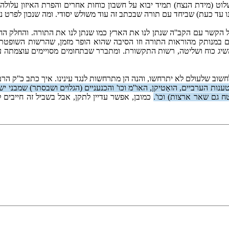
לשלוט (מידת הנצח) תמיד יבוא על חשבון כוחות אחרים והפרת האיזון עלו
 עד כעת) שביחד עם תורה שבכתב זה עוד משולש יסודי. ומה שנכון לפרט נכ
הקשר עם הקב''ה שנתן לנו את הארץ כמו שנתן לנו את התורה. והחלק החי
תקיים במנותק מהוראות התורה וזו הסיבה שהוא הופר מזמן, שהרשות השופ
שיג כוח ושליטה, רשות התקשורת. ומתברר שבתחומים מסויימים עוצמתה ע
שוב שלעולם לא יתרחשו, והנה הן מתרחשות לנגד עינינו. איך כתב כ''ק הרב
ענות הערביים, הואַטיקן, האו''מ וכו' והכנעניים (הגלוים ושבסתר) שמבני יש
ח גם שאר ארצות) וכו'.
כמובן, אפשר עדיין לתקן, אבל בשביל זה חייבים ל