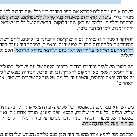
השבת אנחנו מתחילים לקרוא את ספר במדבר כמו בכל שנה כהכנה לחג ה
מפקד כללי:
שְׂאוּ, אֶת-רֹאשׁ כָּל-עֲדַת בְּנֵי-יִשְׂרָאֵל, לְמִשְׁפְּחֹתָם, לְבֵית אֲבֹתָם--
ב
הכהנים והלויים. כלומר יש כאן שתי חלוקות; הראשונה של כל בני ישרא
היתה זמנית, לימי המדבר בלבד.
החלוקה השניה היא נצחית, גם היום קיימת ההבחנה בין כהנים, לויים וישראלי
המיוחד עם כל החובות הנלווים למעמד זה. וכאמור, המפקד הזה נערך במד
תליתאי לעם תליתאי על ידי תליתאי ביום תליתאי בירחא תליתאי.
חכם גלי
השלישי.
ויש כמובן משולשים יסודיים נוספים בבסיס הקיום של עם ישראל. כמו למ
ועוד דוגמאות שאין כאן המקום להאריך. ובאופן פרטי, הכוחות בנפש של 
זה אהבה יראה ורחמים; והטבע זה כל מה שקשור להישרדות פשוטה, אכילה
האחרים?
משולש הוא בעל מבנה גיאומטרי של שלוש צלעות המשיקות זו לזו בקצותיה
שלוש רגלים, כל עוד הן שלמות, הכסא יציב ומאוזן, תוריד אחת מהן וא
בשלמותן של צלעותיו ובאיזון ביניהן. וכך מסופר על עוזיהו, מלך חזק וצד
בְּבֵית ה' מֵעַל לְמִזְבַּח הַקְּטֹרֶת.
הכהנים ניסו להניא אותו מהצעד הזה ולכן כעס עליהם. העונש שלו הגיע במ