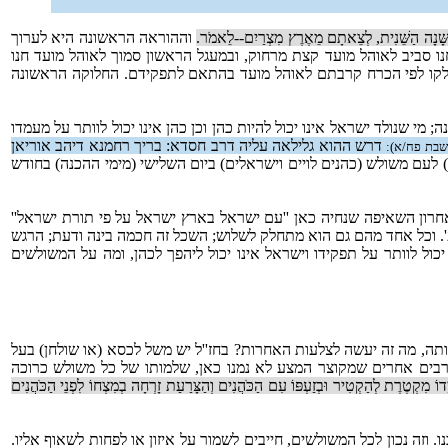
בַּשָּׁנָה הַשֵּׁנִית, לְצֵאתָם מֵאֶרֶץ מִצְרַיִם--לֵאמֹר.
וההוראה הראשונה היא לערוך
 סביב לאוהל מועד קצת מרחוק, ובמעגל הראשון סמוך לאוהל מועד חנו
שחולקו לפי הכרח קרבתם לאוהל מועד בהתאם לתפקידם. החלוקה הראשונה
 מי שנולד ישראל אינו יכול להיות כהן וכן כהן אינו יכול לוותר על מעמדו
דרש ההוא גלילאה עליה דרב חסדא: בריך רחמנא דיהב אוריאן
שבת פח/א):
 לעם משולש (כהנים לויים וישראלים) ביום השלישי (מימי ההכנה) בחודש
אחרון השאיפה שנחיה כאן ''עם ישראל בארץ ישראל על פי תורת ישראל''
'. וכל אחד מהם גם הוא מתחלק לשלוש; השכל זה חכמה בינה ודעת; הרגש
ל לוותר על תפקידו וישראל אינו יכול ליהפך לכהן, ומה על המשולשים
תה, מה זה יעשה לצלעות האחרות? בחז''ל יש משל לכסא (או שולחן) בעל
וברבים אחרים שמקוצר המצע לא נמנו כאן, שלמותו של כל משולש כרוכה
וּבְיָדוֹ מִקְטֶרֶת לְהַקְטִיר וּבְזַעְפּוֹ עִם הַכֹּהֲנִים וְהַצָּרַעַת זָרְחָה בְמִצְחוֹ לִפְנֵי הַכֹּהֲנִים
וזה נכון לכל המשולשים, חייבים לשמור על איזון או לפחות לשאוף אליו.