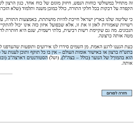
זה מתחיל במשולשי כוחות הנפש, חיזוק מוגזם של כוח אחד, כגון הרצון 
הקפדה על דבקות בכל חלקי התורה, כולל כמובן משנה ותלמוד (שלא הזכרנו
כי שליטה שלנו בארץ ישראל חייבת להיות מושתתת, באמצעות התורה, על 
רשויות שאמורות לאזן זו את זו, אלא שבפועל איזון כזה אינו יכול לה
הנכונים. מה גם שקיימת רשות רביעית, בלתי רשמית, שגם היא חותרת לה
מטה אותה כרצונה.
כעת הגענו לרגע האמת. מן השמים סידרו לנו אירועים ותופעות שהעדפנו לח
בתש''ח ברצון או באישור אומות העולם – אין בו כל תוקף ותוכן לענות על ט
הוא בהמורַל של הנוער (כולל – בצה''ל),
(ושל)
הסטודנטים דארצה''ב (ובט
אותה.
הצגת המאמר בלבד