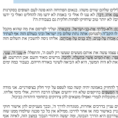
ילים שלהם שווים משהו. בנאום הפתיחה הוא פונה לעם הצופים בסקרנות
עָם אֹתוֹ, דָּבָר.
לא ענו לו אולי כי באמת לא ידעו מה להחליט ואולי כי ידעו
ם? לא יותר טוב שיחזיקו לפחות חלקית גם בעבודת ה'?
; וְלֹא-כִלִּיתִי אֶת-בְּנֵי-יִשְׂרָאֵל, בְּקִנְאָתִי.
ועליך לפרסם את מה שהוא מקבל
לו הקב''ה
(לפנחס)
אתה נתת שלום בין ישראל וביני בעולם הזה אף לעתיד
-אָבוֹת עַל-בָּנִים, וְלֵב בָּנִים עַל-אֲבוֹתָם.
אליהו ניסה להשכין את השלום הזה
וא עצמו עשה את אותם מעשים שעשו רק לשם ה', והתפלל:
עֲנֵנִי ה', עֲנֵנִי,
לז
ָר; וְאֶת-הַמַּיִם אֲשֶׁר-בַּתְּעָלָה, לִחֵכָה.
מרשים מאוד והעם אכן התרשם:
לט
זאת לא היה המשך, היא לא הביאה לשינוי באורח חייהם. כעבור כמה ימים
החזיק באמונה יהיה קשה כמו לטפס על קיר חלק בציפורניים. אני מודה
ֵי הַסְּעִפִּים
בהיקפים שלא היו ידועים אצלנו הרבה דורות, אולי מימי אליהו.
מקובלות לגמרי ואפילו מוצאים להן צידוקים בתחומי היהדות כביכול.
ים עניין בדרכים אחרות, מנוגדות לדרך ה', ובכך מעניקים להן אישור חוקי
ניין באישור כזה או אחר לדרכו. ממילא אין כל כך סכנה שילמדו ממנו שזה
 שדרכם היא הדרך הנכונה, ומה יעשה היהודי הנבוך במצב הזה, לאיזה אגף