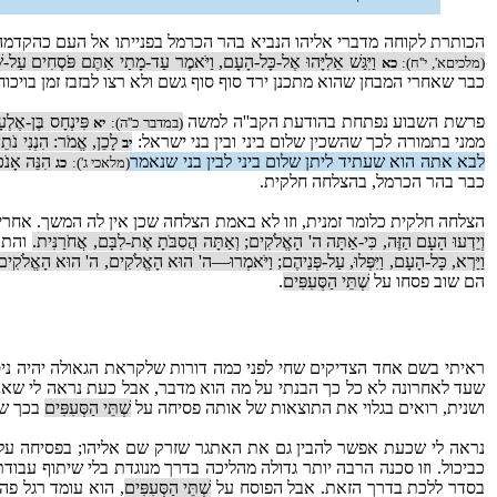
הכותרת לקוחה מדברי אליהו הנביא בהר הכרמל בפנייתו אל העם כהקדמה 
וַיִּגַּשׁ אֵלִיָּהוּ אֶל-כָּל-הָעָם, וַיֹּאמֶר עַד-מָתַי אַתֶּם פֹּסְחִים עַל
(מלכיםא', י''ח):
כא
כבר שאחרי המבחן שהוא מתכנן ירד סוף סוף גשם ולא רצו לבזבז זמן בויכו
פרשת השבוע נפתחת בהודעת הקב''ה למשה
פִּינְחָס בֶּן-אֶלְעָ
(במדבר כ''ה):
יא
ממני בתמורה לכך שהשכין שלום ביני ובין בני ישראל:
לָכֵן, אֱמֹר: הִנְנִי נֹתֵ
יב
לבא אתה הוא שעתיד ליתן שלום ביני לבין בני שנאמר
הִנֵּה אָנֹכ
(מלאכי ג'):
כג
כבר בהר הכרמל, בהצלחה חלקית.
הצלחה חלקית כלומר זמנית, וזו לא באמת הצלחה שכן אין לה המשך. אחר
וְיֵדְעוּ הָעָם הַזֶּה, כִּי-אַתָּה ה' הָאֱלֹקִים; וְאַתָּה הֲסִבֹּתָ אֶת-לִבָּם, אֲחֹרַנִּית.
והתו
וַיַּרְא, כָּל-הָעָם, וַיִּפְּלוּ, עַל-פְּנֵיהֶם; וַיֹּאמְרוּ—ה' הוּא הָאֱלֹקִים, ה' הוּא הָאֱלֹקִים
הם שוב פסחו על
שְׁתֵּי הַסְּעִפִּים
.
ראיתי בשם אחד הצדיקים שחי לפני כמה דורות שלקראת הגאולה יהיה ניס
שעד לאחרונה לא כל כך הבנתי על מה הוא מדבר, אבל כעת נראה לי שאני 
ושנית, רואים בגלוי את התוצאות של אותה פסיחה על
שְׁתֵּי הַסְּעִפִּים
בכך שתו
נראה לי שכעת אפשר להבין גם את האתגר שזרק שם אליהו; בפסיחה על שְׁתֵּי
כביכול. וזו סכנה הרבה יותר גדולה מהליכה בדרך מנוגדת בלי שיתוף עבודת
בסדר ללכת בדרך הזאת. אבל הפוסח על
שְׁתֵּי הַסְּעִפִּים
, הוא עומד רגל פה