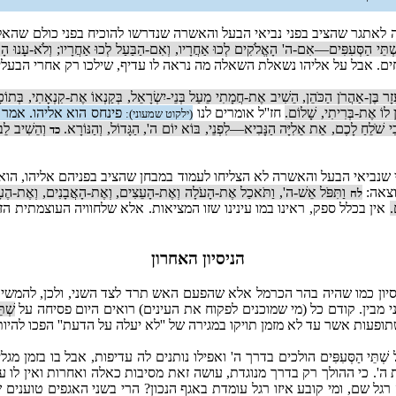
לאתגר שהציב בפני נביאי הבעל והאשרה שנדרשו להוכיח בפני כולם שהאל
-שְׁתֵּי הַסְּעִפִּים—אִם-ה' הָאֱלֹקִים לְכוּ אַחֲרָיו, וְאִם-הַבַּעַל לְכוּ אַחֲרָיו; וְלֹא-עָנוּ הָ
חים. אבל על אליהו נשאלת השאלה מה נראה לו עדיף, שילכו רק אחרי הבעלי
זָר בֶּן-אַהֲרֹן הַכֹּהֵן, הֵשִׁיב אֶת-חֲמָתִי מֵעַל בְּנֵי-יִשְׂרָאֵל, בְּקַנְאוֹ אֶת-קִנְאָתִי, בְּתוֹכָם
ן לוֹ אֶת-בְּרִיתִי, שָׁלוֹם.
חז''ל אומרים לנו
פינחס הוא אליהו. אמר 
(ילקוט שמעוני):
ִי שֹׁלֵחַ לָכֶם, אֵת אֵלִיָּה הַנָּבִיא—לִפְנֵי, בּוֹא יוֹם ה', הַגָּדוֹל, וְהַנּוֹרָא.
וְהֵשִׁיב לֵב
כד
י שנביאי הבעל והאשרה לא הצליחו לעמוד במבחן שהציב בפניהם אליהו, ה
צאה:
וַתִּפֹּל אֵשׁ-ה', וַתֹּאכַל אֶת-הָעֹלָה וְאֶת-הָעֵצִים, וְאֶת-הָאֲבָנִים, וְאֶת-הֶעָפ
לח
.
אין בכלל ספק, ראינו במו עינינו שזו המציאות. אלא שלחוויה העוצמתית ה
הניסיון האחרון
יון כמו שהיה בהר הכרמל אלא שהפעם האש תרד לצד השני, ולכן, להמשיך ל
מבין. קודם כל (מי שמוכנים לפקוח את העינים) רואים היום פסיחה על
שְׁתּ
פעות אשר עד לא מזמן תויקו במגירה של ''לא יעלה על הדעת'' הפכו להיות 
 הַסְּעִפִּים הולכים בדרך ה' ואפילו נותנים לה עדיפות, אבל בו בזמן מגל
 ה'. כי ההולך רק בדרך מנוגדת, עושה זאת מסיבות כאלה ואחרות ואין לו ע
 רגל שם, ומי קובע איזו רגל עומדת באגף הנכון? הרי בשני האגפים טוענים