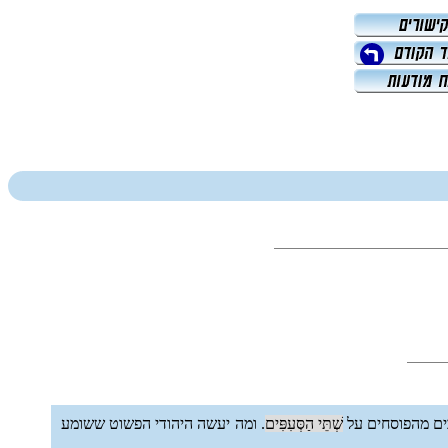
ים מהפוסחים על
שְׁתֵּי הַסְּעִפִּים
. ומה יעשה היהודי הפשוט ששומע