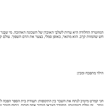
הגזוזטרה החלודה היא עדות לשלבֵּי האובדן של השכונה האהובה. מי שבָּ
חש שהמוות קרֵב. הוא מתאר, באופן סמלי, בצער את הדם השפוך. עולם קסום 
הילד מתפכח ומבין:
חגי קמרט מיטיב לנתח את השבר בין התקופות: תעודת בית הספר הפכה לסר
נגמָר....זה עולם בשקיעתו. הסוודר הצבאי הותיר איזה חותָם. ניתוח השיר נוג