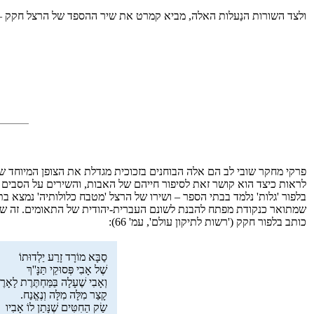
ולצד השורות הנַעלות האלה, מביא קמרט את שיר ההספד של הרצל חקק – בש
פרקי מחקר שובי לב הם אלה הבוחנים בזכוכית מגדלת את הצופן המיוחד ש
לראות כיצד הוא קושר זאת לסיפור חייהם של האבות, והשירים על הסבים אכ
בלפור 'גלות' נלמד בבתי הספר – ושירו של הרצל 'מטבח כלולותיה' נמצא בת
שמתואר כנקודת מפתח להבנת לשונם העברית-יהודית של התאומים. זה שיר
כותב בלפור חקק ('רשות לתיקון עולם', עמ' 66):
סַבָּא מוֹרָד זָרַע יַלְדוּתוֹ
שֶׁל אָבִי פְּסוּקֵי תַּנָּ''ךְ
וְאָבִי שֶׁעָלָה בַּמַּחְתֶּרֶת לָאָרֶ
קָצַר מִלָּה מִלָּה וְנֶאֱנַח.
שַׂק הַחִטִּים שֶׁנָּתַן לוֹ אָבִיו