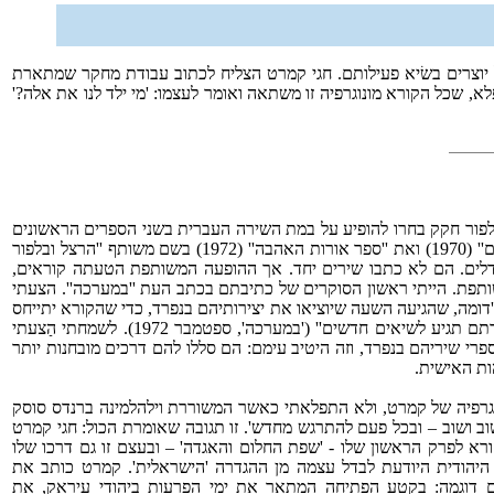
 יוצרים בשׂיא פעילותם. חגי קמרט הצליח לכתוב עבודת מחקר שמתארת
, שכל הקורא מונוגרפיה זו משתאה ואומר לעצמו: 'מי ילד לנו את אלה?'
פור חקק בחרו להופיע על במת השירה העברית בשני הספרים הראשונים
בהופעה משותפת. הם פרסמו את ''במזל תאומים'' (1970) ואת ''ספר אורות האהבה'' (1972) בשם משותף ''הרצל ובלפור
דלים. הם לא כתבו שירים יחד. אך ההופעה המשותפת הטעתה קוראים,
ותפת. הייתי ראשון הסוקרים של כתיבתם בכתב העת ''במערכה''. הצעתי
''דומה, שהגיעה השעה שיוציאו את יצירותיהם בנפרד, כדי שהקורא יתייחס
לשירים כשירים ולא כתופעה ומובטח לנו ששירתם תגיע לשיאים חדשים'' ('במערכה', ספטמבר 1972). לשמחתי הַצעתי
פרי שיריהם בנפרד, וזה היטיב עימם: הם סללו להם דרכים מובחנות יותר
ות האישית.
גרפיה של קמרט, ולא התפלאתי כאשר המשוררת וילהלמינה ברנדס סוסק
 ושוב – ובכל פעם להתרגש מחדש'. זו תגובה שאומרת הכול: חגי קמרט
ורא לפרק הראשון שלו - 'שפת החלום והאגדה' – ובעצם זו גם דרכו שלו
היהודית היודעת לבדל עצמה מן ההגדרה 'הישראלית'. קמרט כותב את
 דוגמה: בקטע הפתיחה המתאר את ימי הפרעות ביהודי עיראק, את