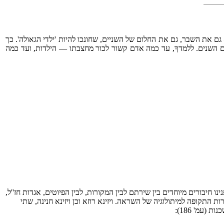
ם את השבר, גם את החלום של השניים, שחונכו להיות 'ילדי הגאולה'. כך
 נמוגה, אלא הולכת ומתחזקת עם השנים. ללמדךָ, עד כמה אדם קשור לכור מחצבתו — הילדות, ועד כמה
יבורים מיוחדים בין שירתם לבין המקורות, לבין הפיוטים, אגדות חז''ל,
התקופה למיתולוגיה של השראה. ויזינא רוזא וכן ויזינא חנינה, שתי
עמ' 186):