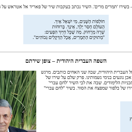
ירו 'תמרים מרים'. השיר נכתב בעקבות שיר של פאריד אל אטראש על התמרי
חוֹלְפוֹת הַשָּׁנִים, מִי יִשְׁאַל אֵיךְ.
הָעוֹלָם חָסֵר יֵלֵךְ, אֵינֵךְ. בָּרוּחֹות
שָׁרָה מֵרָחוֹק. מַה שֶׁכָּל חַיַּיִךְ הִפְעִים:
''מְתוּקִים הַתְּמָרִים, אֲבָל הַדְּקָלִים גְּבוֹהִים''.
השפה העברית היהודית – צופן שירתם
ל העברית היהודית, שבה שני האחים כותבים. מרגש
ן נוגעים בנימי נשמותינו. פרק שלם על שירו של
כניות הלימודים. שבה את לבי השיר 'לחם עברי'
ו של בלפור שמפצח את הסוד. בשיר ''לחם עברי''
ץ