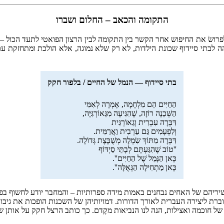
התקומה והכאב – החלום ושברו
ושׂ את החיפוש אחר הקשר בין התקומה לבין הרצון הפואטי לתעד הכול – ג
קק את שכונתו המיתולוגית – בתי סיידוף (עמ' 29): ''הכּמיהה לבתי סיידוף שכונת הילדות, לא רק שלא
בתי סיידוף — הנמל של החיים / בלפור חקק
הַחַיִּים הֵם מִלְחָמָה, אָמְרָה לְאִמִּי
הַשְּׁכֵנָה רוֹזָה, שֶׁהִגִּיעָה מִגֵּאוֹרְגִּיָּה,
דִּבְּרָה עִבְרִית וְגֵאוֹרְגִּית
וְלִפְעָמִים גַּם עַרְבִית וַאֲרַמִּית.
דִּבְּרָה מִתּוֹךְ שִׂמְלָה מְשֻׁבֶּצֶת גְּדוֹלָה.
''טוֹב שֶׁהִגַּעְתֶּם לְבָתֵּי סַיְדּוֹף
כָּאן הַנָּמֵל שֶׁל הַחַיִּים''.
כָּאן מַתְחִילָה הַגְּאֻלָּה''.
הם של האחים נבחנים באמות מידה ספרותיות – והמחבר יודע לחשוף בפנינו ח
ת ליצירה העברית לאורך הדורות. דמויותיהן של השכנות הופכות את גיבורות 
וכמה ואצילות, הנה לנו הנביאות מקֶדם. כך כותב הרצל חקק על אותן שכנות (