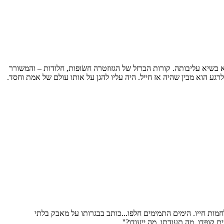
בשיא עליבותה. קורות הברזל של הגזוזטרה חשׂופות, חלודות – והמשורר
גע הוא מבין שהיה אז חייל. היה עליו להגן על אותו עולם של אמת וחסד.
ות חייו. הימים התמימים חלפו...כותב בבגרותו על מאבק בלתי
 קופּדו. מה תעודתו, מה ייעודו?''.