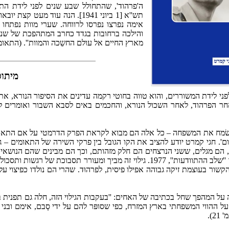
ה'פרהוד', שהתחולל שבע שנים לפני לידת הת
תש''א [1 ביוני 1941]. הנה עוד 
אימה נפרצו נפרסו לרווחה. שערי מוות נפתחו 
והילכה ברחובות בגדד כחרב המתהפכת של שנאה 
מארץ החיים אל עולם החשֵכה והמוות''. (התאומים 
מיתוס
וח בנקודת הזמן המשמעותית – 1941 – שבע שנים לפני לידת המשוררים, והוא טווה בחוטי רקמה עדי
אחר הפרהוד, לאחר השכול הנורא, והחכמים באים לסבא השבור ואומרים לו:
 לשׂמח את המשפחה – כל אלה הם מבוא לקראת הפרק הדרמטי על אם התאומ
'. חגי קמרט יודע להציב את הקו הגובל בין פרקי השירה של התאומים – ג
 מגלים, ששני הנרצחים הם חלק מזהותם, וכך הם מבינים שהם הנושאים 
של גילוי הסוד. כך מתאר זאת קמרט: (עמ' 21): ''זה שלב שהם מכנים אותו ''שלב ההתווד
שור בעוצמת זיקה גבוהה אפילו פיסית, לפרהוּד. שהרי הם נולדו כפיצוי על
על המהפך שחל בכתיבה של האחים: ''בעקבות הגילוי הזה, חלה גם תפנית בש
 ההווי המשפחתי בארץ המזרח, כפי שסופּר להם על ידי סָבם, אימם ובני 
).