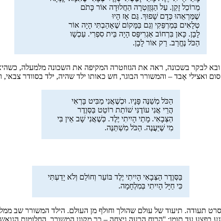
מֵרוֹכֵל זָקֵן. עַל הַגְּזֻזְטְרָה הַחֲלוּדָה אוֹר כָּתֹם
שֶׁמַּרְאֵהוּ כְּדָם שָׁפוּךְ. גַּם אָז הָיוּ
טְלָאִים בְּמַרְפֵּקִי וְגַם בַּמָּקוֹם שֶׁאָהַבְתִּי הָיָה אוֹר
לָבָן. כָּאן בִּרְחוֹב אַגְרִיפָּס הָיָה בֵּית סִפְרִי. עַכְשָׁו
הַכֹּל נֶחֱרַב. רַק אוֹר לָבָן.
גר ובא לבקר בשכונה, ראה את הגזוזטרה המקיפה את השכונה מלמעלה, כשהיא 
ואצילי אָבד – והמשורר הבוגר, חש כאותו ילד שהיה, ילד בסוודר צבאי, ולר
הַכֹּל מְשַׁנֶּה פָּנָיו. וּכְשֶׁאֲנִי מַבִּיט בָּרְאִי
הֲרֵי אֲנִי עוֹדֶנִּי שׁוֹתֵת רוֹטֵט בַּסְּוֶדֶר
הַצְּבָאִי. מָתַי הָיִיתִי יֶלֶד. כְּשֶׁאֲנִי שָׁב אֵין בִּי
מִי שֶׁיַּעֲנֶה. הַכֹּל מִשְׁתַּנֶּה.
בַּסְּוֶדֶר הַצְּבָאִי הָיִיתִי יֶלֶד בּוֹעֵר וְחוֹלֵם וְלֹא יָדַעְתִּי
כִּי חַיָּל הָיִיתִי בְּמִלְחָמָה.
ט תעודה. תיעוד של עולם שהולך וחולף מן העולם. הילד המשורר שב ממלחמ
ע בפצע עד תומו: ''הרוחַ הרָעה ניצחה – כך מקונן המשורר. החלומות הנואָשים