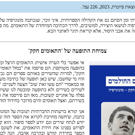
את פיוטית, 2023, 226 עמ'.
י ומן הסתם גם את הקהילה הספרותית. איני זוכר, שנכתבה מונוגרפיה על
פיה לנושאי היצירה, למוטיבים, לדרך הכתיבה המיוחדת של התאומים. מה פלא
יחה את אבני היסוד, אלא קריאת תיגר לאתגר הבא.
צמיחת התופעה של 'התאומים חקק'
אי אפשר בלי הערה אישית: התאומים הרצל ובל
חקק'', למרות שהשירים באותם ספרים הם נב
והיו מי שחשבו, שיש כאן תופעה של כתיבה מש
אז במאמרי ''הם עשו זאת שוב'' הצעה לשניים: 
נפלה על אוזניים קשובות. מאז הם פירסמו את ס
בשירתם, ואצל תאומים זהים מדובר בחידוד הזה
אני קורא ברשתות החברתיות תגובות על המונו
כתבה, ש'חשה מחויבת לקרוא את הספר הזה שוב
יודע לנתח שירים וגם יודע לספר סיפור. הוא ק
לפרוש בפנינו את חידת התאומים, את לשונם 
הספר בחרדת קודש ובהרבה אהבה. הנה לכם