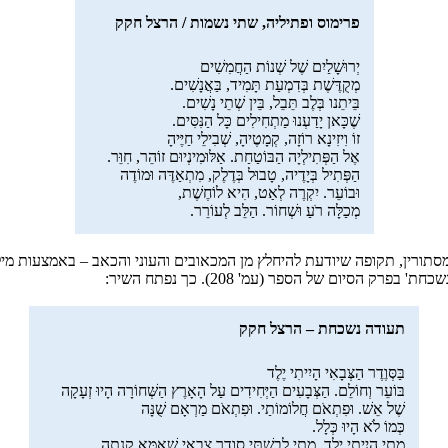
פרימוס ופתיליה, שתי נשמות / הרצל חקק
יְרוּשָׁלַיִם שֶׁל שְׁנוֹת הַחֲמִשִׁים
מְקֻדֶּשֶׁת בְּדִמְעַת תָּמִיד, בַּאֲנָשִׁים.
בֵּיתֵנו בְּלֶב תֵּבֵל, בֵּין שְׁתֵי נָשִׁים.
שֶׁכָּאן יָדַעְנוּ מַתְחִילִים כָּל הַנִּסִּים.
זוֹ וִיזִינָא רוֹזָה, קְמָטֶיהָ, שְׁבִילֵי חַיֶּיהָ
אֶל הַפְּתִילְיָה הַבּוֹטַחַת. אַלּוּמִינְיוּם זוֹהֵר, חִוֵּר.
הַפְּתִיל בְּיָדֶיה, טָבוּל בְּדֶלֶק, מִתְאַדֶּה וּמוֹדֶה
וּבוֹעֵר. יִקְרֶה לְאַט, הִיא לוֹחֶשֶׁת,
מְכַלָּה רֹעַ וּשְׁחוֹר. הַלֵּב לְעוֹרֵר.
 מסתורין, תקופה שיודעת להיחלץ מן המכאובים והעוני והכאב – באמצעות
יום של הספר (עמ' 208). כך נפתח השיר:
תעודה נשכחת – הרצל חקק
בַּסְּוֶדֶר הַצְּבָאִי הָיִיתִי יֶלֶד
בּוֹעֵר וְחוֹלֵם. הַצְּבָעִים הַיְּחִידִים עַל הָאָרֶץ הַשְּׁחוֹרָה הָיוּ זְעָקָה
שֶׁל אֵשׁ. וּפִתְאֹם חֲלוֹמוֹתַי. וּפִתְאֹם מַרְאָם שֻׁנָּה
כְּמוֹ לֹא הָיוּ כְּלָל.
מָתַי הָיִיתִי יֶלֶד. מָתַי לָבַשְׁתִּי סְוֶדֶר צְבָאִי שֶׁאִמָּא קָנְתָה