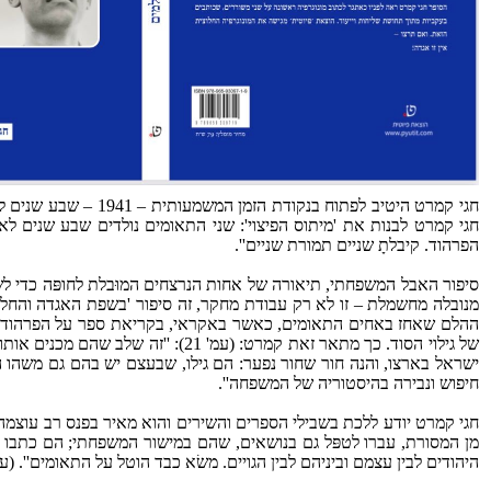
חגי קמרט היטיב לפת
חגי קמרט לבנות את 'מיתוס הפיצוי': שני התאומים נולדים שבע שנים ל
הפרהוד. קיבלתָ שניים תמורת שניים''.
סיפור האבל המשפחתי, תיאורה של אחות הנרצחים המוּבלת לחופּה כדי
מנובלה מחשמלת – זו לא רק עבודת מחקר, זה סיפור 'בשפת האגדה והחלום
ההלם שאחז באחים התאומים, כאשר באקראי, בקריאת ספר על הפרהוד, הם
ישראל בארצו, והנה חור שחור נפער: הם גילו, שבעצם יש בהם גם משהו הק
חיפוש ונבירה בהיסטוריה של המשפחה''.
חגי קמרט יודע ללכת בשבילי הספרים והשירים והוא מאיר בפנס רב עוצמה 
מן המסורת, עברו לטפּל גם בנושאים, שהם במישור המשפחתי; הם כתבו על
היהודים לבין עצמם וביניהם לבין הגויים. משׂא כבד הוטל על התאומים''. (עמ' 21