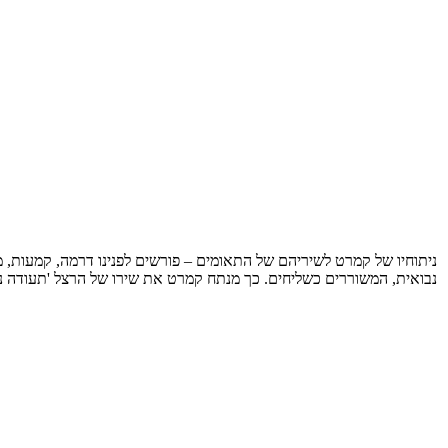
ניתוחיו של קמרט לשיריהם של התאומים – פורשים לפנינו דרמה, קמעות,
נבואית, המשוררים כשליחים. כך מנתח קמרט את שירו של הרצל 'תעודה נשכחת' בפרק הס