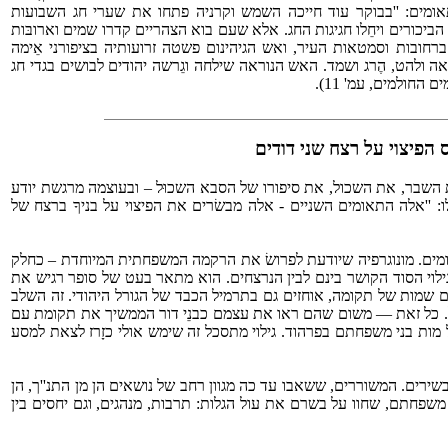
אומים: ''בבוקר עוד חייכה השמש וקרניה פתחו את שערי חג השבועות
מעט קצת יובאו הביכורים ויחֵלו חגיגות החג. אלא שעם בוא הצהריים קדרו שמים וארובּות
ברחובות וסמטאות העיר, ואש הגיהינום פשטה זרועותיה בציפורני אֵימה
ולהט, הֶרג ושמד. האש הנוראה שילחה וגֵרשה יהודים לבושים בגדי חג
החולמים, עמ' 11).
 הפיצוי על רצח שני דודים
נים את הסיפור הנורא, את השבר, את השכול, את סיפורו של הסבא השכוּל – ובעוצמה מרגשת יודע
 ''אלה התאומים השניים - אלה מבשׂרים את הפיצוי על בניךָ ברצח של
ים. מונוגרפיה שיודעת לפרושׂ את הרקמה המשפחתית המיוחדת – כחלק
ילוי הסוד הקושר בינם לבין הנרצחים. הוא מתאר בעט של סופר רגיש את
שמות של תקומה, אוחזים גם בתרמיל הכבד של הגורל היהודי. זה השלב
עות'', 1977. גילוי זה מביך ומעורר תסבוכת של רגשות ותסכול. כל זאת — משום שהם ראו את עצמם כבנֵי דור הממשיך את תקומת עם
 מות בני משפחתם בפרהוד. גילוי מתסכל זה שימש אולי כזָרז לצאת למסע
ירים. המשוררים, ששאבו עד כה מגוון רחב של נושאים הן מן התנ''ך, הן
משפחתם, שחוו על בשרם את עול הגלות: תרבות, מנהגים, וגם יחסים בין