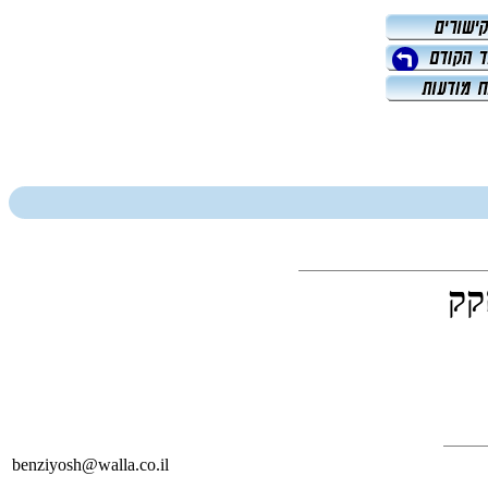
קק
benziyosh@walla.co.il