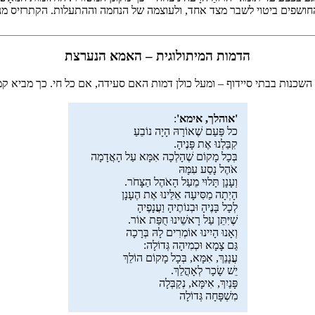
 החושפים ביטוי לשבר מצד אחד, ולעוצמה של הנחמה וההתעלות. הקתרזיס מנ
הדמות המיתולוגית – האמא הנערצת
כנות בבתי סיידוף – ומעל כולן דמות האם סעידה, אם כל חי. כך מביא קמרט 
'אוהלך, אימא'
:
כל פַּעַם שֶׁאוֹרָהּ הָיָה נוֹבֵעַ
קִבַּלְנוּ אֶת פָּנֶיהָ.
בְּכָל מָקוֹם שֶׁהָלְכָה אִמָּא עַל הָאֲדָמָה
אֹהֶל נָסַע עִמָּהּ
וְעָנָן תָּלוּי מֵעַל הָאֹהֶל הַצָּחֹר.
הָיְתָה מַסִּיעָה אֵלֵּינוּ אֶת הֶעָנָן
לְכָל בָּנֶיהָ וּבְנוֹתֶיהָ וַעֲנָפֶיהָ
שֶׁיִּתֵּן עַל רָאשֵׁינוּ חֻפַּת אוֹר.
וְאָנוּ הָיִינוּ אוֹמְרִים לָהּ בְּרָכָה
גַּם צָמָא וּכְמִיהָה גְּדוֹלָה:
עֲנָנֵךְ, אִמָּא, בְּכָל מָקוֹם הוֹלֵךְ
יֵשׁ שָׂכָר לְאָהֳלֵךְ.
פָּנַיִךְ, אִימָּא, נְקַבְּלָה
מִשְׁפָּחָה גְּדוֹלָה